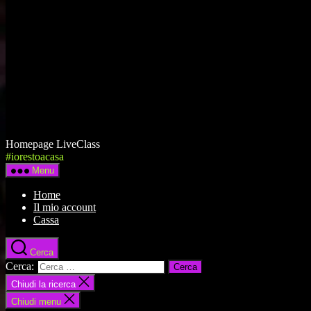
Homepage LiveClass
#iorestoacasa
Menu
Home
Il mio account
Cassa
Cerca
Cerca:
Chiudi la ricerca
Chiudi menu