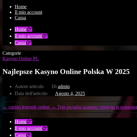
Home
Il mio account
Cassa
Home
Il mio account
Cassa
Categorie
Kasyno Online PL
Najlepsze Kasyno Online Polska W 2025
Autore articolo
Di
admin
Data dell'articolo
Agosto 4, 2025
←
casino legends online
→
Топ онлайн казино: тренды и новинк
Home
Il mio account
Cassa