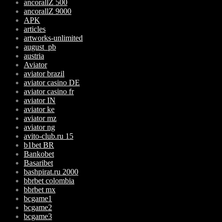
ancorallZ 500
ancorallZ 9000
APK
articles
artworks-unlimited
august_pb
austria
Aviator
aviator brazil
aviator casino DE
aviator casino fr
aviator IN
aviator ke
aviator mz
aviator ng
avito-club.ru 15
b1bet BR
Bankobet
Basaribet
bashpirat.ru 2000
bbrbet colombia
bbrbet mx
bcgame1
bcgame2
bcgame3