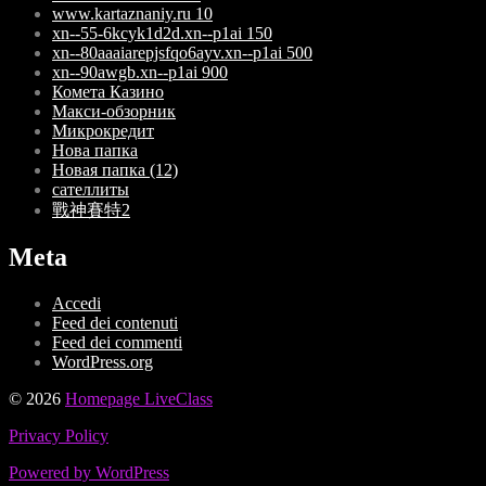
www.kartaznaniy.ru 10
xn--55-6kcyk1d2d.xn--p1ai 150
xn--80aaaiarepjsfqo6ayv.xn--p1ai 500
xn--90awgb.xn--p1ai 900
Комета Казино
Макси-обзорник
Микрокредит
Нова папка
Новая папка (12)
сателлиты
戰神賽特2
Meta
Accedi
Feed dei contenuti
Feed dei commenti
WordPress.org
© 2026
Homepage LiveClass
Privacy Policy
Powered by WordPress