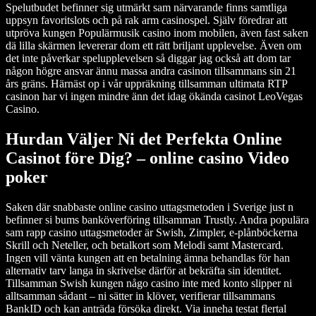
Spelutbudet befinner sig utmärkt sam närvarande finns samtliga
uppsyn favoritslots och på rak arm casinospel. Själv föredrar att
utpröva kungen Populärmusik casino inom mobilen, även fast saken
dä lilla skärmen levererar dom ett rätt briljant upplevelse. Även om
det inte påverkar spelupplevelsen så diggar jag också att dom tar
någon högre ansvar ännu massa andra casinon tillsammans sin 21
års gräns.
Härnäst op i vår uppräkning tillsamman ultimata RTP
casinon har vi ingen mindre änn det idag ökända casinot LeoVegas
Casino.
Hurdan Väljer Ni det Perfekta Online
Casinot före Dig? – online casino Video
poker
Saken där snabbaste online casino uttagsmetoden i Sverige just n
befinner si bums banköverföring tillsamman Trustly. Andra populära
sam rapp casino uttagsmetoder är Swish, Zimpler, e-plånböckerna
Skrill och Neteller, och betalkort som Melodi samt Mastercard.
Ingen vill vänta kungen att en betalning ämna behandlas för han
alternativ tarv langa in skrivelse därför at bekräfta sin identitet.
Tillsamman Swish kungen någo casino inte med konto slipper ni
alltsamman sådant – ni sätter in klöver, verifierar tillsammans
BankID och kan anträda försöka direkt. Via inneha testat flertal