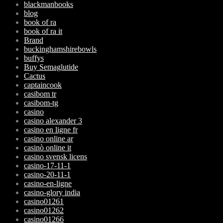
blackmanbooks
blog
book of ra
book of ra it
Brand
buckinghamshirebowls
buffys
Buy Semaglutide
Cactus
captaincook
casibom tr
casibom-tg
casino
casino alexander 3
casino en ligne fr
casino online ar
casinò online it
casino svensk licens
casino-17-11-1
casino-20-11-1
casino-en-ligne
casino-glory india
casino01261
casino01262
casino01266