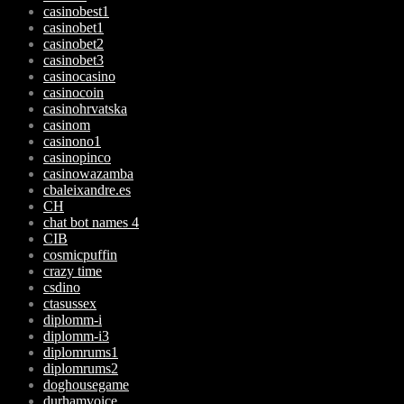
casinobest1
casinobet1
casinobet2
casinobet3
casinocasino
casinocoin
casinohrvatska
casinom
casinono1
casinopinco
casinowazamba
cbaleixandre.es
CH
chat bot names 4
CIB
cosmicpuffin
crazy time
csdino
ctasussex
diplomm-i
diplomm-i3
diplomrums1
diplomrums2
doghousegame
durhamvoice