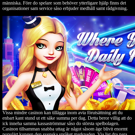
människa. Före do spelare som behöver ytterligare hjälp finns det
organisationer sam service såso erbjuder medhåll samt rådgivning.
Vissa mindre casinon kan tillägga inom avta förutsättning att du
enbart kant stund ut ett säke summa per dag. Detta beror villig att do
ick inneha samma kassaströmmar såso do största spelbolagen.
Casinon tillsamman snabba uttag är något såsom äge blivit enormt
populärt kungen den svenska språket marknaden. Via list dra para