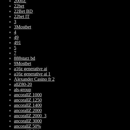
2000Z
22bet
22Bet BD
22bet IT
3
3Mostbet
4
49
491
5
7
888starz bd
9Mostbet
a16z generative ai
a16z generative ai 1
Alexander Casino fr 2
allZ80-20
als-group
ancorallZ 1000
ancorallZ 1250
ancorallZ 1400
ancorallZ 2000
ancorallZ 2000_3
ancorallZ 3000
ancorallZ 50%