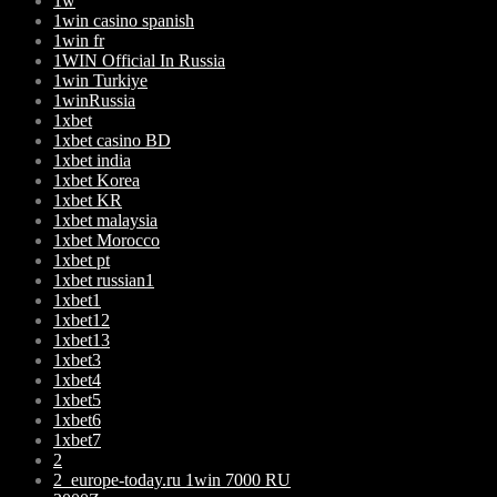
1w
1win casino spanish
1win fr
1WIN Official In Russia
1win Turkiye
1winRussia
1xbet
1xbet casino BD
1xbet india
1xbet Korea
1xbet KR
1xbet malaysia
1xbet Morocco
1xbet pt
1xbet russian1
1xbet1
1xbet12
1xbet13
1xbet3
1xbet4
1xbet5
1xbet6
1xbet7
2
2_europe-today.ru 1win 7000 RU