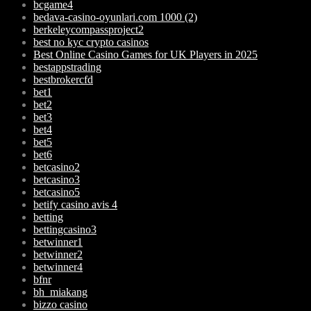
bcgame4
bedava-casino-oyunlari.com 1000 (2)
berkeleycompassproject2
best no kyc crypto casinos
Best Online Casino Games for UK Players in 2025
bestappstrading
bestbrokercfd
bet1
bet2
bet3
bet4
bet5
bet6
betcasino2
betcasino3
betcasino5
betify casino avis 4
betting
bettingcasino3
betwinner1
betwinner2
betwinner4
bfnr
bh_miakang
bizzo casino