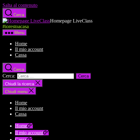
Salta al contenuto
Cerca
Homepage LiveClass
#iorestoacasa
Menu
Home
Il mio account
Cassa
Cerca
Cerca:
Chiudi la ricerca
Chiudi menu
Home
Il mio account
Cassa
Home
Il mio account
Cassa