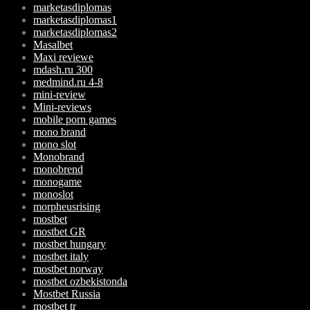
marketasdiplomas
marketasdiplomas1
marketasdiplomas2
Masalbet
Maxi reviewe
mdash.ru 300
medmind.ru 4-8
mini-review
Mini-reviews
mobile porn games
mono brand
mono slot
Monobrand
monobrend
monogame
monoslot
morpheusrising
mostbet
mostbet GR
mostbet hungary
mostbet italy
mostbet norway
mostbet ozbekistonda
Mostbet Russia
mostbet tr