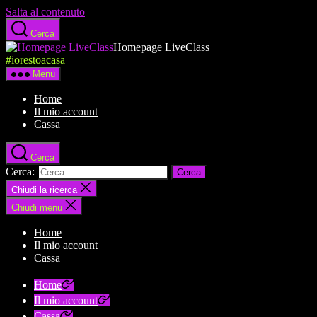
Salta al contenuto
Cerca
Homepage LiveClass
#iorestoacasa
Menu
Home
Il mio account
Cassa
Cerca
Cerca:
Chiudi la ricerca
Chiudi menu
Home
Il mio account
Cassa
Home
Il mio account
Cassa