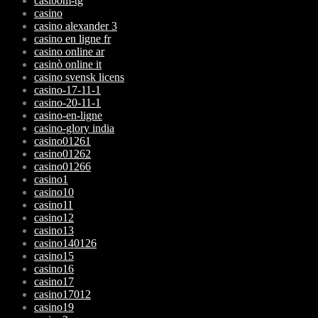
casibom-tg
casino
casino alexander 3
casino en ligne fr
casino online ar
casinò online it
casino svensk licens
casino-17-11-1
casino-20-11-1
casino-en-ligne
casino-glory india
casino01261
casino01262
casino01266
casino1
casino10
casino11
casino12
casino13
casino140126
casino15
casino16
casino17
casino17012
casino19