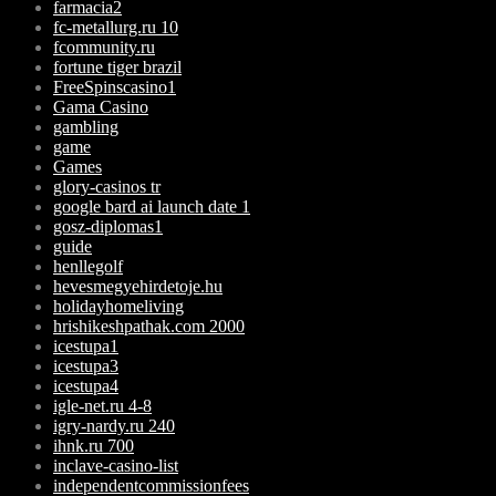
farmacia2
fc-metallurg.ru 10
fcommunity.ru
fortune tiger brazil
FreeSpinscasino1
Gama Casino
gambling
game
Games
glory-casinos tr
google bard ai launch date 1
gosz-diplomas1
guide
henllegolf
hevesmegyehirdetoje.hu
holidayhomeliving
hrishikeshpathak.com 2000
icestupa1
icestupa3
icestupa4
igle-net.ru 4-8
igry-nardy.ru 240
ihnk.ru 700
inclave-casino-list
independentcommissionfees