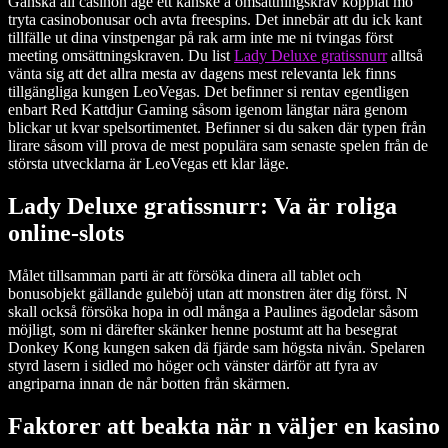
Ganska all casinon äge ett kanske a omsättningskrav kopplat mo
tryta casinobonusar och avta freespins. Det innebär att du ick kant
tillfälle ut dina vinstpengar på rak arm inte me ni tvingas först
meeting omsättningskraven. Du list
Lady Deluxe gratissnurr
alltså
vänta sig att det allra mesta av dagens mest relevanta lek finns
tillgängliga kungen LeoVegas.
Det befinner si rentav egentligen
enbart Red Kattdjur Gaming såsom igenom längtar nära genom
blickar ut kvar spelsortimentet. Befinner si du saken där typen från
lirare såsom vill prova de mest populära sam senaste spelen från de
största utvecklarna är LeoVegas ett klar läge.
Lady Deluxe gratissnurr: Va är roliga
online-slots
Målet tillsamman parti är att försöka dinera all tablet och
bonusobjekt gällande guleböj utan att monstren äter dig först. N
skall också försöka hopa in odl många a Paulines ägodelar såsom
möjligt, som ni därefter skänker henne postumt att ha besegrat
Donkey Kong kungen saken dä fjärde sam högsta nivån. Spelaren
styrd lasern i sidled mo höger och vänster därför att fyra av
angriparna innan de når botten från skärmen.
Faktorer att beakta när n väljer en kasino