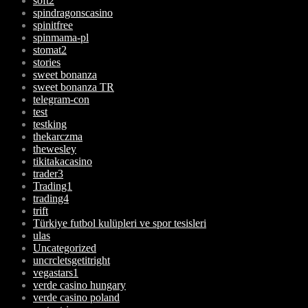
soft2
spindragonscasino
spinitfree
spinmama-pl
stomat2
stories
sweet bonanza
sweet bonanza TR
telegram-con
test
testking
thekarczma
thewesley
tikitakacasino
trader3
Trading1
trading4
trift
Türkiye futbol kulüpleri ve spor tesisleri
ulas
Uncategorized
uncrcletsgetitright
vegastars1
verde casino hungary
verde casino poland