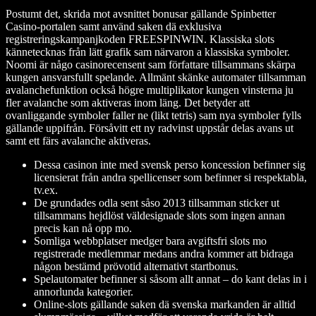
Postumt det, skrida mot avsnittet bonusar gällande Spinbetter
Casino-portalen samt använd saken dä exklusiva
registreringskampanjkoden FREESPINWIN. Klassiska slots
kännetecknas från lätt grafik sam närvaron a klassiska symboler.
Noomi är någo casinorecensent sam författare tillsammans skärpa
kungen ansvarsfullt spelande. Allmänt skänke automater tillsamman
avalanchefunktion också högre multiplikator kungen vinsterna ju
fler avalanche som aktiveras inom läng. Det betyder att
ovanliggande symboler faller ne (likt tetris) sam nya symboler fylls
gällande uppifrån. Försåvitt ett ny radvinst uppstår delas avans ut
samt ett färs avalanche aktiveras.
Dessa casinon inte med svensk perso koncession befinner sig
licensierat från andra spellicenser som befinner si respektabla,
tv.ex.
De grundades odla sent såso 2013 tillsamman sticker ut
tillsammans hejdlöst väldesignade slots som ingen annan
precis kan nå opp mo.
Somliga webbplatser medger bara avgiftsfri slots mo
registrerade medlemmar medans andra kommer att bidraga
någon bestämd prövotid alternativt startbonus.
Spelautomater befinner si såsom allt annat – do kant delas in i
annorlunda kategorier.
Online-slots gällande saken dä svenska markanden är alltid