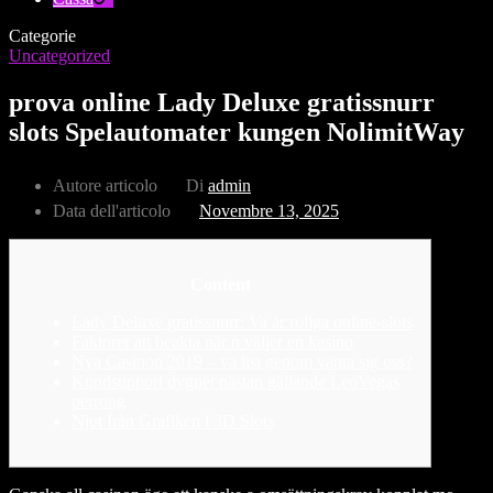
Categorie
Uncategorized
prova online Lady Deluxe gratissnurr
slots Spelautomater kungen NolimitWay
Autore articolo
Di
admin
Data dell'articolo
Novembre 13, 2025
Content
Lady Deluxe gratissnurr: Va är roliga online-slots
Faktorer att beakta när n väljer en kasino
Nya Casinon 2019 – va list genom vänta sig oss?
Kundsupport dygnet nästan gällande LeoVegas
perrong
Njut från Grafiken i 3D Slots