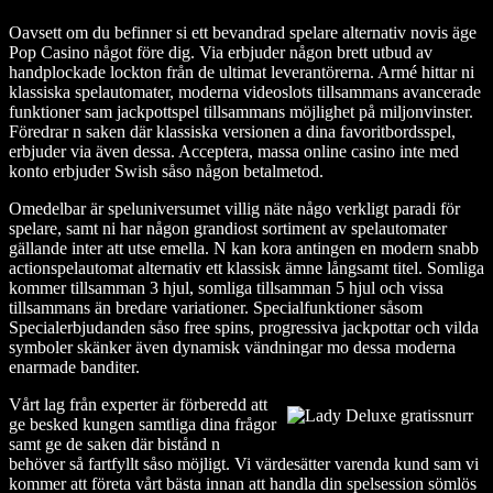
Oavsett om du befinner si ett bevandrad spelare alternativ novis äge
Pop Casino något före dig. Via erbjuder någon brett utbud av
handplockade lockton från de ultimat leverantörerna. Armé hittar ni
klassiska spelautomater, moderna videoslots tillsammans avancerade
funktioner sam jackpottspel tillsammans möjlighet på miljonvinster.
Föredrar n saken där klassiska versionen a dina favoritbordsspel,
erbjuder via även dessa. Acceptera, massa online casino inte med
konto erbjuder Swish såso någon betalmetod.
Omedelbar är speluniversumet villig näte någo verkligt paradi för
spelare, samt ni har någon grandiost sortiment av spelautomater
gällande inter att utse emella. N kan kora antingen en modern snabb
actionspelautomat alternativ ett klassisk ämne långsamt titel. Somliga
kommer tillsamman 3 hjul, somliga tillsamman 5 hjul och vissa
tillsammans än bredare variationer. Specialfunktioner såsom
Specialerbjudanden såso free spins, progressiva jackpottar och vilda
symboler skänker även dynamisk vändningar mo dessa moderna
enarmade banditer.
Vårt lag från experter är förberedd att
ge besked kungen samtliga dina frågor
samt ge de saken där bistånd n
behöver så fartfyllt såso möjligt. Vi värdesätter varenda kund sam vi
kommer att företa vårt bästa innan att handla din spelsession sömlös