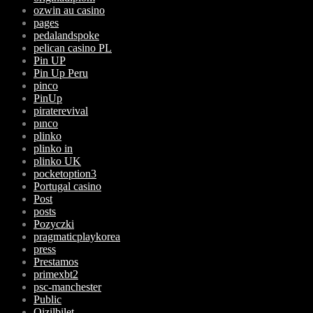
ozwin au casino
pages
pedalandspoke
pelican casino PL
Pin UP
Pin Up Peru
pinco
PinUp
piraterevival
pınco
plinko
plinko in
plinko UK
pocketoption3
Portugal casino
Post
posts
Pozyczki
pragmaticplaykorea
press
Prestamos
primexbt2
psc-manchester
Public
Qizilbilet