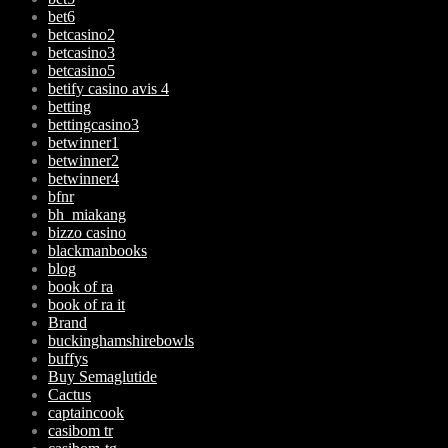
bet6
betcasino2
betcasino3
betcasino5
betify casino avis 4
betting
bettingcasino3
betwinner1
betwinner2
betwinner4
bfnr
bh_miakang
bizzo casino
blackmanbooks
blog
book of ra
book of ra it
Brand
buckinghamshirebowls
buffys
Buy Semaglutide
Cactus
captaincook
casibom tr