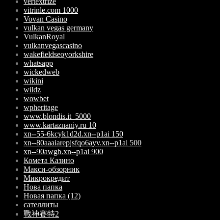
vertextrize
vitrinle.com 1000
Vovan Casino
vulkan vegas germany
VulkanRoyal
vulkanvegascasino
wakefieldseoyorkshire
whatsapp
wickedweb
wikini
wildz
wowbet
wpheritage
www.blondis.it_5000
www.kartaznaniy.ru 10
xn--55-6kcyk1d2d.xn--p1ai 150
xn--80aaaiarepjsfqo6ayv.xn--p1ai 500
xn--90awgb.xn--p1ai 900
Комета Казино
Макси-обзорник
Микрокредит
Нова папка
Новая папка (12)
сателлиты
戰神賽特2