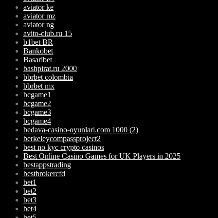
aviator ke
aviator mz
aviator ng
avito-club.ru 15
b1bet BR
Bankobet
Basaribet
bashpirat.ru 2000
bbrbet colombia
bbrbet mx
bcgame1
bcgame2
bcgame3
bcgame4
bedava-casino-oyunlari.com 1000 (2)
berkeleycompassproject2
best no kyc crypto casinos
Best Online Casino Games for UK Players in 2025
bestappstrading
bestbrokercfd
bet1
bet2
bet3
bet4
bet5