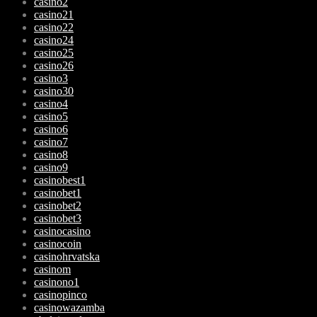
casino2
casino21
casino22
casino24
casino25
casino26
casino3
casino30
casino4
casino5
casino6
casino7
casino8
casino9
casinobest1
casinobet1
casinobet2
casinobet3
casinocasino
casinocoin
casinohrvatska
casinom
casinono1
casinopinco
casinowazamba