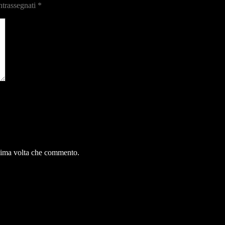
ntrassegnati
*
ssima volta che commento.