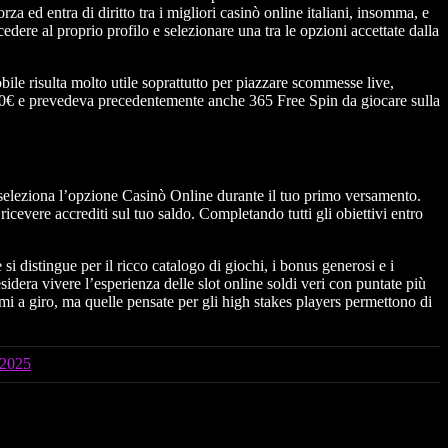
za ed entra di diritto tra i migliori casinò online italiani, insomma, e
cedere al proprio profilo e selezionare una tra le opzioni accettate dalla
obile risulta molto utile soprattutto per piazzare scommesse live,
3.000€ e prevedeva precedentemente anche 365 Free Spin da giocare sulla
g, seleziona l’opzione Casinò Online durante il tuo primo versamento.
ricevere accrediti sul tuo saldo. Completando tutti gli obiettivi entro
 distingue per il ricco catalogo di giochi, i bonus generosi e i
idera vivere l’esperienza delle slot online soldi veri con puntate più
mi a giro, ma quelle pensate per gli high stakes players permettono di
 2025