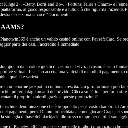
ok of Kings 2», «Betty, Boris and Bo», «Fortune Teller’s Charm» e l’en
a piattaforma, al gioco responsabile e a tutto ciò che riguarda l’azienda
 a destra e seleziona la voce “Documenti”.
ine AAMS?
 ma Planetwin365 è anche un valido casinò online con PaysafeCard. Se prefe
gior parte dei casi, l’accredito è immediato.
slot, giochi da tavolo e giochi di casinò dal vivo. Il casinò è stato fon
ve virtuali. Il casinò accetta una varietà di metodi di pagamento, compr
bina qualità e varietà.
e in un enorme jackpot in continua crescita. Un giro fortunato può far s
ochi i preferiti dagli amanti del brivido. Clicca su “Gira” per far partire
entare il proprio bankroll grazie a queste promozioni?
ot machine denominazione che è troppo alto per il vostro bankroll. L’arbi
lla dei pagamenti, però. Diamo un’occhiata a come giocare Craps, ci so
la strategia di base del blackjack allo stesso tempo per darti il vantaggio
ne di Planetwin365 a una selezione delle migliori promozioni che il sito o