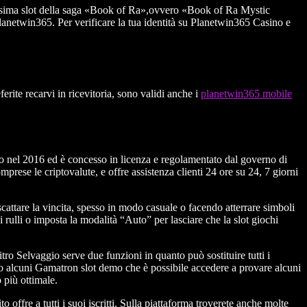
nesima slot della saga «Book of Ra»,ovvero «Book of Ra Mystic
 Planetwin365. Per verificare la tua identità su Planetwin365 Casino e
rite recarvi in ricevitoria, sono validi anche i
planetwin365 mobile
dato nel 2016 ed è concesso in licenza e regolamentato dal governo di
ese le criptovalute, e offre assistenza clienti 24 ore su 24, 7 giorni
cattare la vincita, spesso in modo casuale o facendo atterrare simboli
 i rulli o imposta la modalità “Auto” per lasciare che la slot giochi
tro Selvaggio serve due funzioni in quanto può sostituire tutti i
no alcuni Gamatron slot demo che è possibile accedere a provare alcuni
 più ottimale.
ffre a tutti i suoi iscritti. Sulla piattaforma troverete anche molte