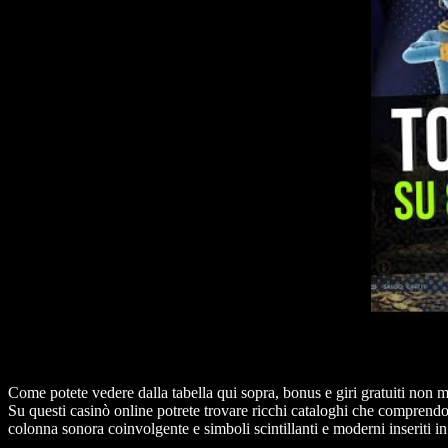
Come potete vedere dalla tabella qui sopra, bonus e giri gratuiti non man
Su questi casinò online potrete trovare ricchi cataloghi che comprendono
colonna sonora coinvolgente e simboli scintillanti e moderni inseriti 