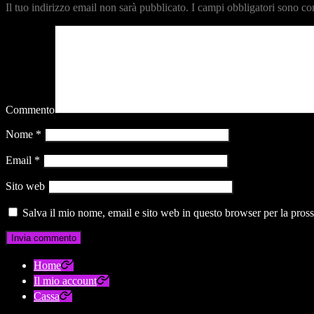
Il tuo indirizzo email non sarà pubblicato.
I campi obbligatori sono co
Commento
Nome
*
Email
*
Sito web
Salva il mio nome, email e sito web in questo browser per la pro
Home
Il mio account
Cassa