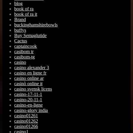
blog
book of ra
book of ra it
Brand
buckinghamshirebowls
buffys
Buy Semaglutide
Cactus
captaincook
casibom tr
casibom-tg
casino
casino alexander 3
casino en ligne fr
casino online ar
casinò online it
casino svensk licens
casino-17-11-1
casino-20-11-1
casino-en-ligne
casino-glory india
casino01261
casino01262
casino01266
casino1