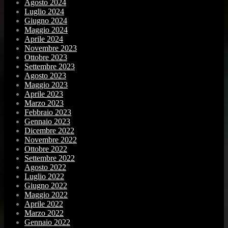
Agosto 2024
Luglio 2024
Giugno 2024
Maggio 2024
Aprile 2024
Novembre 2023
Ottobre 2023
Settembre 2023
Agosto 2023
Maggio 2023
Aprile 2023
Marzo 2023
Febbraio 2023
Gennaio 2023
Dicembre 2022
Novembre 2022
Ottobre 2022
Settembre 2022
Agosto 2022
Luglio 2022
Giugno 2022
Maggio 2022
Aprile 2022
Marzo 2022
Gennaio 2022