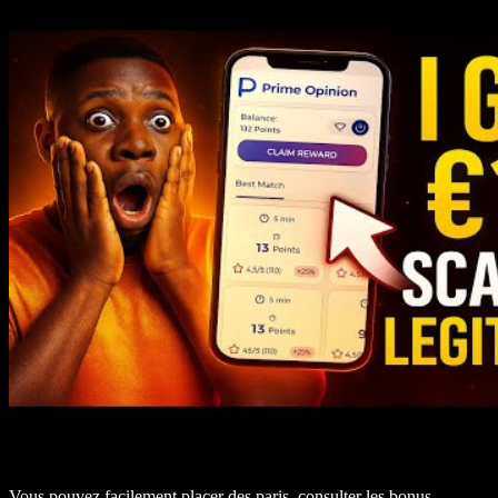
Vous pouvez facilement placer des paris, consulter les bonus,