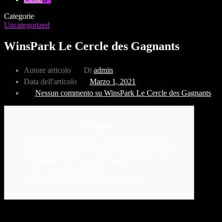
Categorie
Uncategorized
WinsPark Le Cercle des Gagnants
Autore articolo
Di
admin
Data dell'articolo
Marzo 1, 2021
Nessun commento
su WinsPark Le Cercle des Gagnants
Content
Structure hiérarchique et avantages progressifs
Bonus du Casino Winspark : Découvrez les
avantages de jouer avec nous
Les bonus de Winspark
Adaptabilité aux appareils mobiles