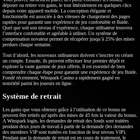
déposer ou retirer vos gains, le tout littéralement en quelques clics
depuis votre appareil mobile. La conception élégante et
fonctionnelle est associée à des vitesses de chargement des pages
rapides pour garantir une expérience de jeu confortable et fluide.
Quel que soit son niveau d’expérience, chaque utilisateur trouvera
l’interface confortable et agréable à utiliser. Un système de
compensation novateur permet de récupérer jusqu’à 25% des mises
perdues chaque semaine.
Tout d’abord, les nouveaux utilisateurs doivent s’inscrire en créant
un compte. Ensuite, ils peuvent effectuer leur premier dépôt et
explorer la vaste gamme de jeux offerts. Il est essentiel de bien
comprendre chaque étape pour garantir une expérience de jeu fluide.
Fondé récemment, Winspark Casino a rapidement gagné en
notoriété parmi les joueurs en ligne.
Système de retrait
Les gains que vous obtenez grâce à l’utilisation de ce bonus ne
peuvent être retirés qu’après des mises de 45 fois la valeur du bonus.
A Winspark login, les demandes de retrait des fonds sont traitées
pendant deux jours de travail à partir de la demande (les demandes
des membres VIP sont traitées en fonction de leur niveau VIP).
Pendant que la demande de retrait est en cours de traitement, le