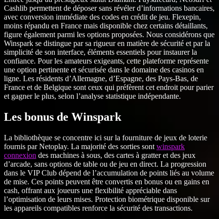
Cashlib permettent de déposer sans révéler d’informations bancaires,
avec conversion immédiate des codes en crédit de jeu. Flexepin,
moins répandu en France mais disponible chez certains détaillants,
figure également parmi les options proposées. Nous considérons que
Winspark se distingue par sa rigueur en matière de sécurité et par la
simplicité de son interface, éléments essentiels pour instaurer la
confiance. Pour les amateurs exigeants, cette plateforme représente
une option pertinente et sécurisée dans le domaine des casinos en
ligne. Les résidents d’Allemagne, d’Espagne, des Pays-Bas, de
France et de Belgique sont ceux qui préfèrent cet endroit pour parier
et gagner le plus, selon l’analyse statistique indépendante.
Les bonus de Winspark
La bibliothèque se concentre ici sur la fourniture de jeux de loterie
fournis par Netoplay. La majorité des sorties sont
winspark
connexion
des machines à sous, des cartes à gratter et des jeux
d’arcade, sans options de table ou de jeu en direct. La progression
dans le VIP Club dépend de l’accumulation de points liés au volume
de mise. Ces points peuvent être convertis en bonus ou en gains en
cash, offrant aux joueurs une flexibilité appréciable dans
l’optimisation de leurs mises. Protection biométrique disponible sur
les appareils compatibles renforce la sécurité des transactions.