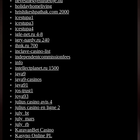
hevesmegyehirdetoje.hu
holidayhomeliving
hrishikeshpathak.com 2000
icestupa1
icestupa3
icestupa4
igle-net.ru 4-8
igry-nardy.ru 240
ihnk.ru 700
inclave-casino-list
independentcommissionfees
info
intellectplanet.ru 1500
jaya9
jaya9-casinos
jaya91
jos-trust1
joya93
julius casino avis 4
julius casino en ligne 2
july_bt
july_mars
july_rb
KaravanBet Casino
Kasyno Online PL