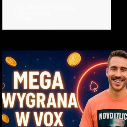
Funkcje aplikacji VOX Casino
Kasyno Na Żywo
Wypłata