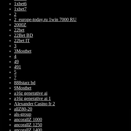
1xbet6
1xbet7
2
2_europe-today.ru 1win 7000 RU
2000Z
22bet
22Bet BD
22bet IT
3
3Mostbet
4
49
491
5
7
888starz bd
9Mostbet
a16z generative ai
a16z generative ai 1
Alexander Casino fr 2
allZ80-20
als-group
ancorallZ 1000
ancorallZ 1250
ancorallZ 1400