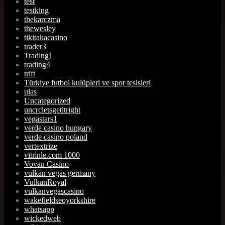
test
testking
thekarczma
thewesley
tikitakacasino
trader3
Trading1
trading4
trift
Türkiye futbol kulüpleri ve spor tesisleri
ulas
Uncategorized
uncrcletsgetitright
vegastars1
verde casino hungary
verde casino poland
vertextrize
vitrinle.com 1000
Vovan Casino
vulkan vegas germany
VulkanRoyal
vulkanvegascasino
wakefieldseoyorkshire
whatsapp
wickedweb