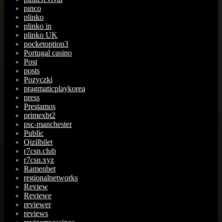
pınco
plinko
plinko in
plinko UK
pocketoption3
Portugal casino
Post
posts
Pozyczki
pragmaticplaykorea
press
Prestamos
primexbt2
psc-manchester
Public
Qizilbilet
r7csn.club
r7csn.xyz
Ramenbet
regionalnetworks
Review
Reviewe
reviewer
reviews