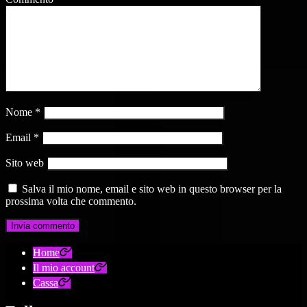
Nome
*
Email
*
Sito web
Salva il mio nome, email e sito web in questo browser per la
prossima volta che commento.
Home
Il mio account
Cassa