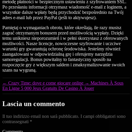
metodę płatności w bezpiecznym ustawieniu z szyfrowaniem SSL.
Po przesłaniu informacji otrzymasz wiadomość e-mail z loginem, a
wszystkie dalsze wpłaty będą przychodzić bezpośrednio na Twój
adres e-mail lub przez PayPal (jeśli to aktywujesz).
Pamiętaj o wymaganiach obrotu, które określają, ile razy musisz
zagrać otrzymanym bonusem przed możliwością wypłaty. Dzięki
temu unikniesz nieporozumień i w pełni skorzystasz z oferowanych
możliwości. Nasze licencje, nowoczesne szyfrowanie i uczciwe
warunki gry gwarantują ochronę środowiska. Jesteśmy również
zaangażowani w odpowiedzialną grę i oferujemy narzędzia
samoregulacji. Bonus powitalny to fantastyczny sposób na
rozpoczęcie gry z większym saldem i zmaksymalizowanie swoich
szans na wygraną.
←
Crazy Time: dove e come giocare online
→
Machines À Sous
En Ligne 5 000 Jeux Gratuits De Casino À Jouer
Lascia un commento
Il tuo indirizzo email non sarà pubblicato.
I campi obbligatori sono
contrassegnati
*
Commento