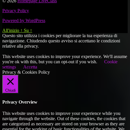
© 2026
Homepage LiveClass
Privacy Policy
Powered by WordPress
All'inizio
↑
Su
↑
Questo sito utilizza i cookies per migliorare la tua esperienza di
navigazione. Chiudendo questo avviso si accettano le condizioni
relative alla privacy.
This website uses cookies to improve your experience. We'll assume
you're ok with this, but you can opt-out if you wish.
Cookie
settings
Accetta
Privacy & Cookies Policy
Chiudi
Privacy Overview
This website uses cookies to improve your experience while you
navigate through the website. Out of these cookies, the cookies that
are categorized as necessary are stored on your browser as they are
essential for the working of basic functionalities of the website. We