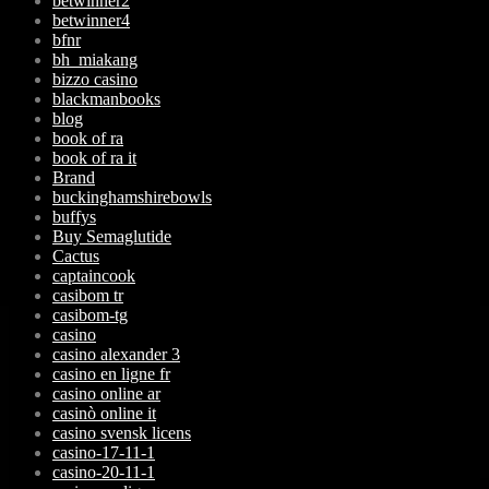
betwinner2
betwinner4
bfnr
bh_miakang
bizzo casino
blackmanbooks
blog
book of ra
book of ra it
Brand
buckinghamshirebowls
buffys
Buy Semaglutide
Cactus
captaincook
casibom tr
casibom-tg
casino
casino alexander 3
casino en ligne fr
casino online ar
casinò online it
casino svensk licens
casino-17-11-1
casino-20-11-1