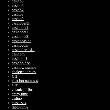
casino5
casino6
casino7
casino8
casino9
casinobest1
casinobet1
casinobet2
casinobet3
casinocasino
casinocoin
casinohrvatska
casinom
casinono1
casinopinco
casinowazamba
cbaleixandre.es
CH
chat bot names 4
CIB
cosmicpuffin
crazy time
csdino
ctasussex
diplomm-i