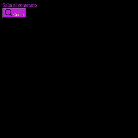
Salta al contenuto
Cerca