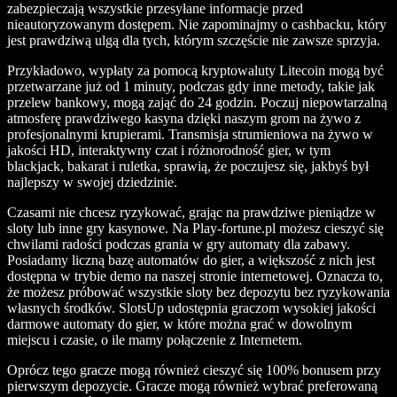
zabezpieczają wszystkie przesyłane informacje przed
nieautoryzowanym dostępem. Nie zapominajmy o cashbacku, który
jest prawdziwą ulgą dla tych, którym szczęście nie zawsze sprzyja.
Przykładowo, wypłaty za pomocą kryptowaluty Litecoin mogą być
przetwarzane już od 1 minuty, podczas gdy inne metody, takie jak
przelew bankowy, mogą zająć do 24 godzin. Poczuj niepowtarzalną
atmosferę prawdziwego kasyna dzięki naszym grom na żywo z
profesjonalnymi krupierami. Transmisja strumieniowa na żywo w
jakości HD, interaktywny czat i różnorodność gier, w tym
blackjack, bakarat i ruletka, sprawią, że poczujesz się, jakbyś był
najlepszy w swojej dziedzinie.
Czasami nie chcesz ryzykować, grając na prawdziwe pieniądze w
sloty lub inne gry kasynowe. Na Play-fortune.pl możesz cieszyć się
chwilami radości podczas grania w gry automaty dla zabawy.
Posiadamy liczną bazę automatów do gier, a większość z nich jest
dostępna w trybie demo na naszej stronie internetowej. Oznacza to,
że możesz próbować wszystkie sloty bez depozytu bez ryzykowania
własnych środków. SlotsUp udostępnia graczom wysokiej jakości
darmowe automaty do gier, w które można grać w dowolnym
miejscu i czasie, o ile mamy połączenie z Internetem.
Oprócz tego gracze mogą również cieszyć się 100% bonusem przy
pierwszym depozycie. Gracze mogą również wybrać preferowaną