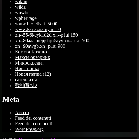
wikini
wildz
wowbet
wpheritage
www.blondis.it_5000
www.kartaznaniy.ru 10
xn--55-6kcyk1d2d.xn--p1ai 150
xn--80aaaiarepjsfqo6ayv.xn--p1ai 500
xn--90awgb.xn--p1ai 900
Комета Казино
Макси-обзорник
Микрокредит
Нова папка
Новая папка (12)
сателлиты
戰神賽特2
Meta
Accedi
Feed dei contenuti
Feed dei commenti
WordPress.org