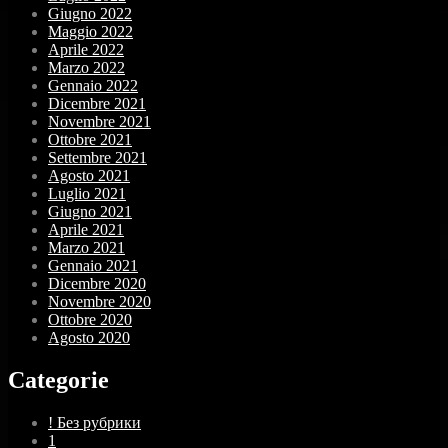
Giugno 2022
Maggio 2022
Aprile 2022
Marzo 2022
Gennaio 2022
Dicembre 2021
Novembre 2021
Ottobre 2021
Settembre 2021
Agosto 2021
Luglio 2021
Giugno 2021
Aprile 2021
Marzo 2021
Gennaio 2021
Dicembre 2020
Novembre 2020
Ottobre 2020
Agosto 2020
Categorie
! Без рубрики
1