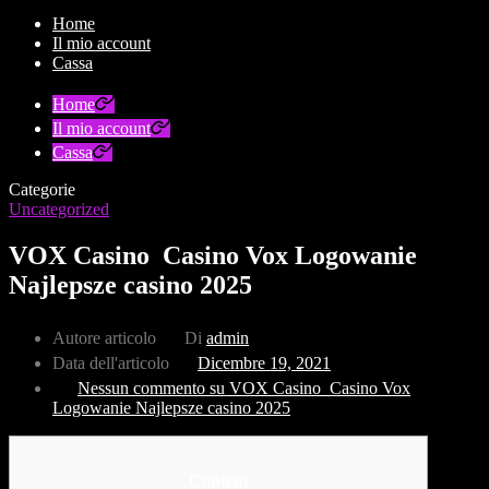
Home
Il mio account
Cassa
Home
Il mio account
Cassa
Categorie
Uncategorized
VOX Casino ️ Casino Vox Logowanie
Najlepsze casino 2025
Autore articolo
Di
admin
Data dell'articolo
Dicembre 19, 2021
Nessun commento
su VOX Casino ️ Casino Vox
Logowanie Najlepsze casino 2025
Content