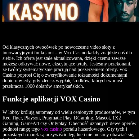
Od klasycznych owocówek po nowoczesne video sloty z
innowacyjnymi funkcjami – w Vox Casino każdy znajdzie coś dla
siebie. Ich oferta jest stale aktualizowana, dzięki czemu zawsze
możesz odkrywać nowe, ekscytujące tytuły. Jesteśmy przekonani,
że twórcy systematycznie pracują nad poszerzeniem oferty. Vox
Casino poprosi Cię o zweryfikowanie tożsamości dokumentami
dopiero wtedy, gdy zlecisz wypłatę środków, których wartość
przekracza 1000 dolarów amerykańskich.
Funkcje aplikacji VOX Casino
W lobby królują automaty od wielu cenionych producentów, w tym
Red Tiger, Playson, Pragmatic Play, BGaming, Mascot, 1X2
Gaming, GameArt czy Onlyplay. Obecność uznanych deweloperów
podnosi rangę tego
vox casino
portalu hazardowego. Gry tych i
pozostałych marek są oczywiście legalne i nie musimy obawiać się,