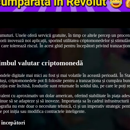
umuturi. Unele oferă servicii gratuite, în timp ce altele percep un proce
i inovează noi aplicații, sporind utilitatea criptomonedelor și stimulând 
i care tolerează riscul. În acest ghid pentru începători privind tranzac
himbul valutar criptomonedă
mondele digitale mai mici au fost și mai volatile în această perioadă. În
tuși, criptomonedele pot fi folosite pentru a tranzacționa și cumpăra bunu
a este închisă, fondurile sunt returnate în soldul tău, pe care le poți ret
ent cu aproximativ un dolar american, oferind stabilitate în piața ade
nue să se adapteze și să inoveze. Importanța sa în cadrul infrastructurii g
grafia nu este doar o necesitate tehnică, ci și un imperativ strategic pen
te pot iniția sau modifica contractele inteligente.
începători