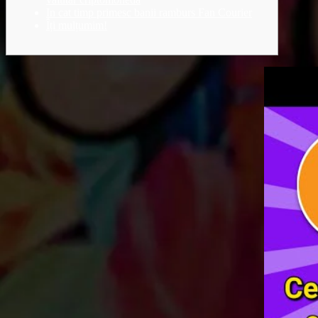
In cat timp primesc banii ramburs Fan Courier
Îți mulțumim!