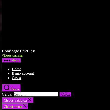
Homepage LiveClass
#iorestoacasa
Menu
Home
Il mio account
Cassa
Cerca
Cerca:
Chiudi la ricerca
Chiudi menu