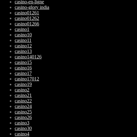
casino-en-ligne
casino-glory india
casino01261
casino01262
casino01266
casino1
casino10
casino11
casino12
casino13
casino140126
casino15
casino16
casino17
casino17012
casino19
casino2
casino21
casino22
casino24
casino25
casino26
casino3
casino30
casino4