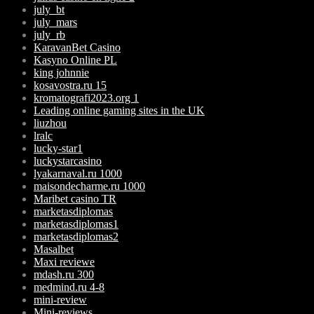
july_bt
july_mars
july_rb
KaravanBet Casino
Kasyno Online PL
king johnnie
kosavostra.ru 15
kromatografi2023.org 1
Leading online gaming sites in the UK
liuzhou
lralc
lucky-star1
luckystarcasino
lyakarnaval.ru 1000
maisondecharme.ru 1000
Maribet casino TR
marketasdiplomas
marketasdiplomas1
marketasdiplomas2
Masalbet
Maxi reviewe
mdash.ru 300
medmind.ru 4-8
mini-review
Mini-reviews