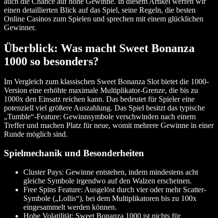
auch die Chance auf hohe Gewinne. In diesem Artikel werfen wir
einen detaillierten Blick auf das Spiel, seine Regeln, die besten
Online Casinos zum Spielen und sprechen mit einem glücklichen
Gewinner.
Überblick: Was macht Sweet Bonanza
1000 so besonders?
Im Vergleich zum klassischen Sweet Bonanza Slot bietet die 1000-
Version eine erhöhte maximale Multiplikator-Grenze, die bis zu
1000x den Einsatz reichen kann. Das bedeutet für Spieler eine
potenziell viel größere Auszahlung. Das Spiel besitzt das typische
„Tumble“-Feature: Gewinnsymbole verschwinden nach einem
Treffer und machen Platz für neue, womit mehrere Gewinne in einer
Runde möglich sind.
Spielmechanik und Besonderheiten
Cluster Pays: Gewinne entstehen, indem mindestens acht
gleiche Symbole irgendwo auf den Walzen erscheinen.
Free Spins Feature: Ausgelöst durch vier oder mehr Scatter-
Symbole („Lollis“), bei dem Multiplikatoren bis zu 100x
eingesammelt werden können.
Hohe Volatilität: Sweet Bonanza 1000 ist nichts für