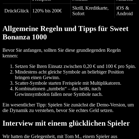
Skrill, Kreditkarte,
iOS &
DrückGlück
120% bis 200€
Sofort
Android
Allgemeine Regeln und Tipps für Sweet
Bonanza 1000
Bevor Sie anfangen, sollten Sie diese grundlegenden Regeln
kennen:
Setzen Sie Ihren Einsatz zwischen 0,20 € und 100 € pro Spin.
Mindestens acht gleiche Symbole an beliebiger Position
bringen einen Gewinn.
Scatter-Symbole starten Freispiele mit Multiplikatoren.
Kombinationen „tumbeln“ – das heißt, nach
Gewinnsymbolen fallen neue Symbole nach.
Ein wesentlicher Tipp: Spielen Sie zunächst die Demo-Version, um
die Dynamik zu verstehen, bevor Sie echtes Geld setzen.
Interview mit einem glücklichen Spieler
Wir hatten die Gelegenheit, mit Tom M., einem Spieler aus