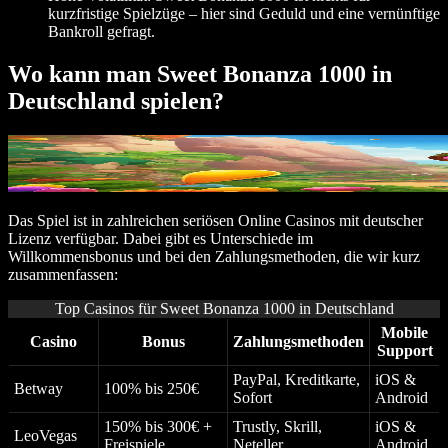
kurzfristige Spielzüge – hier sind Geduld und eine vernünftige
Bankroll gefragt.
Wo kann man Sweet Bonanza 1000 in
Deutschland spielen?
Das Spiel ist in zahlreichen seriösen Online Casinos mit deutscher
Lizenz verfügbar. Dabei gibt es Unterschiede im
Willkommensbonus und bei den Zahlungsmethoden, die wir kurz
zusammenfassen:
Top Casinos für Sweet Bonanza 1000 in Deutschland
Mobile
Casino
Bonus
Zahlungsmethoden
Support
PayPal, Kreditkarte,
iOS &
Betway
100% bis 250€
Sofort
Android
150% bis 300€ +
Trustly, Skrill,
iOS &
LeoVegas
Freispiele
Neteller
Android