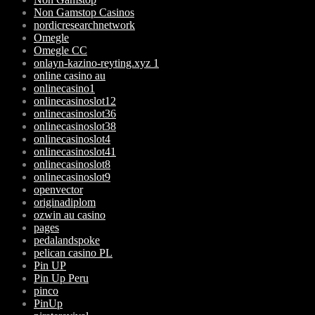
Non Gamstop Casinos
nordicresearchnetwork
Omegle
Omegle CC
onlayn-kazino-reyting.xyz 1
online casino au
onlinecasino1
onlinecasinoslot12
onlinecasinoslot36
onlinecasinoslot38
onlinecasinoslot4
onlinecasinoslot41
onlinecasinoslot8
onlinecasinoslot9
openvector
originadiplom
ozwin au casino
pages
pedalandspoke
pelican casino PL
Pin UP
Pin Up Peru
pinco
PinUp