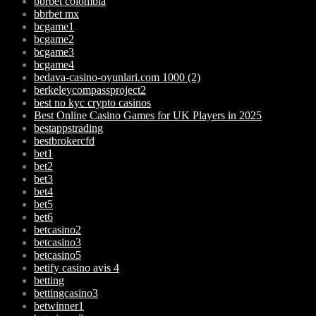
bbrbet colombia
bbrbet mx
bcgame1
bcgame2
bcgame3
bcgame4
bedava-casino-oyunlari.com 1000 (2)
berkeleycompassproject2
best no kyc crypto casinos
Best Online Casino Games for UK Players in 2025
bestappstrading
bestbrokercfd
bet1
bet2
bet3
bet4
bet5
bet6
betcasino2
betcasino3
betcasino5
betify casino avis 4
betting
bettingcasino3
betwinner1