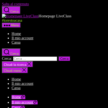
Salta al contenuto
Cerca
Homepage LiveClass
#iorestoacasa
Menu
Home
Il mio account
Cassa
Cerca
Cerca:
Chiudi la ricerca
Chiudi menu
Home
Il mio account
Cassa
Home
Il mio account
Cassa