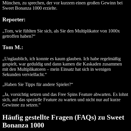
München, zu sprechen, der vor kurzem einen großen Gewinn bei
Sweet Bonanza 1000 erzielte.
Reporter:
„Tom, wie fühlten Sie sich, als Sie den Multiplikator von 1000x
getroffen haben?“
Tom M.:
„Unglaublich, ich konnte es kaum glauben. Ich habe regelmäßig
gespielt, war geduldig und dann kamen die Kaskaden zusammen
mit den Multiplikatoren – mein Einsatz hat sich in wenigen
Sekunden vervielfacht.“
„Haben Sie Tipps für andere Spieler?“
„Ja, vorsichtig setzen und das Free Spins Feature abwarten. Es lohnt
sich, auf das spezielle Feature zu warten und nicht nur auf kurze
Gewinne zu setzen.“
Häufig gestellte Fragen (FAQs) zu Sweet
Bonanza 1000