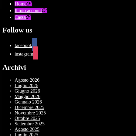
Home
Il mio account
Cassa
Follow us
facebook
instagram
Archivi
Agosto 2026
Luglio 2026
Giugno 2026
Maggio 2026
Gennaio 2026
Dicembre 2025
Novembre 2025
Ottobre 2025
Settembre 2025
Agosto 2025
Luglio 2025