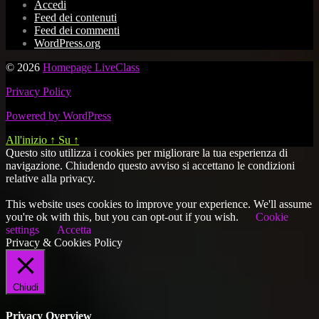
Accedi
Feed dei contenuti
Feed dei commenti
WordPress.org
© 2026
Homepage LiveClass
Privacy Policy
Powered by WordPress
All'inizio
↑
Su
↑
Questo sito utilizza i cookies per migliorare la tua esperienza di
navigazione. Chiudendo questo avviso si accettano le condizioni
relative alla privacy.
This website uses cookies to improve your experience. We'll assume
you're ok with this, but you can opt-out if you wish.
Cookie
settings
Accetta
Privacy & Cookies Policy
Chiudi
Privacy Overview