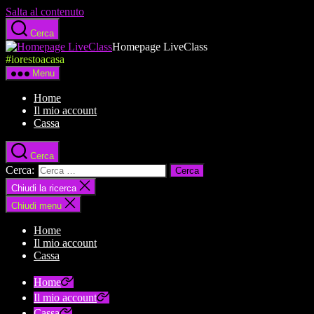
Salta al contenuto
Cerca
Homepage LiveClass
#iorestoacasa
Menu
Home
Il mio account
Cassa
Cerca
Cerca:
Chiudi la ricerca
Chiudi menu
Home
Il mio account
Cassa
Home
Il mio account
Cassa