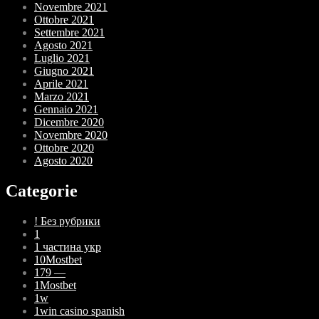
Novembre 2021
Ottobre 2021
Settembre 2021
Agosto 2021
Luglio 2021
Giugno 2021
Aprile 2021
Marzo 2021
Gennaio 2021
Dicembre 2020
Novembre 2020
Ottobre 2020
Agosto 2020
Categorie
! Без рубрики
1
1 частина укр
10Mostbet
179 —
1Mostbet
1w
1win casino spanish