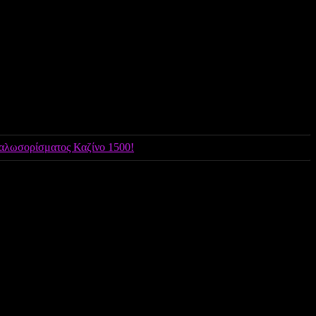
αλωσορίσματος Καζίνο 1500!