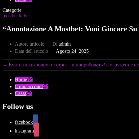
Categorie
mostbet italy
“Annotazione A Mostbet: Vuoi Giocare Su
Autore articolo
Di
admin
Data dell'articolo
Agosto 24, 2025
←
Куртизанки-новички: стоит ли попробовать? Погружение в 
Home
Il mio account
Cassa
Follow us
facebook
instagram