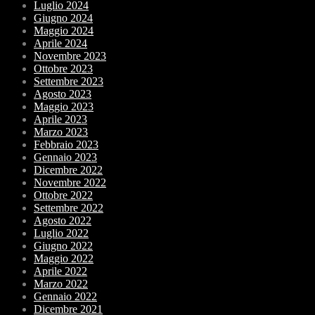
Luglio 2024
Giugno 2024
Maggio 2024
Aprile 2024
Novembre 2023
Ottobre 2023
Settembre 2023
Agosto 2023
Maggio 2023
Aprile 2023
Marzo 2023
Febbraio 2023
Gennaio 2023
Dicembre 2022
Novembre 2022
Ottobre 2022
Settembre 2022
Agosto 2022
Luglio 2022
Giugno 2022
Maggio 2022
Aprile 2022
Marzo 2022
Gennaio 2022
Dicembre 2021