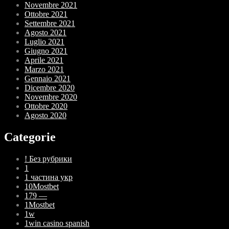
Novembre 2021
Ottobre 2021
Settembre 2021
Agosto 2021
Luglio 2021
Giugno 2021
Aprile 2021
Marzo 2021
Gennaio 2021
Dicembre 2020
Novembre 2020
Ottobre 2020
Agosto 2020
Categorie
! Без рубрики
1
1 частина укр
10Mostbet
179 —
1Mostbet
1w
1win casino spanish