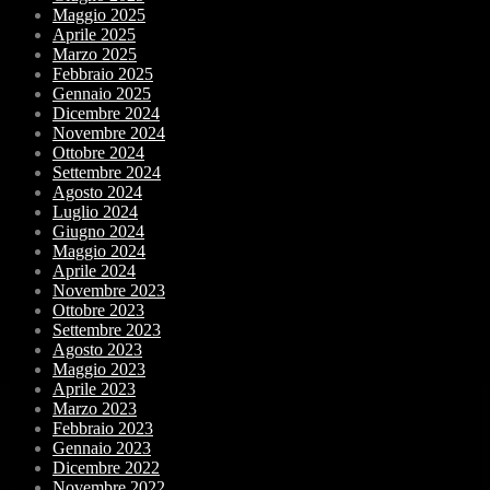
Maggio 2025
Aprile 2025
Marzo 2025
Febbraio 2025
Gennaio 2025
Dicembre 2024
Novembre 2024
Ottobre 2024
Settembre 2024
Agosto 2024
Luglio 2024
Giugno 2024
Maggio 2024
Aprile 2024
Novembre 2023
Ottobre 2023
Settembre 2023
Agosto 2023
Maggio 2023
Aprile 2023
Marzo 2023
Febbraio 2023
Gennaio 2023
Dicembre 2022
Novembre 2022