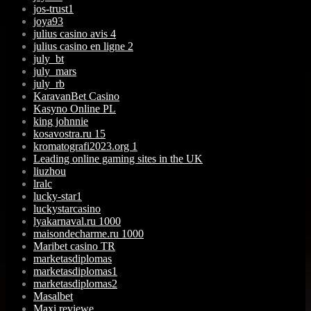
jos-trust1
joya93
julius casino avis 4
julius casino en ligne 2
july_bt
july_mars
july_rb
KaravanBet Casino
Kasyno Online PL
king johnnie
kosavostra.ru 15
kromatografi2023.org 1
Leading online gaming sites in the UK
liuzhou
lralc
lucky-star1
luckystarcasino
lyakarnaval.ru 1000
maisondecharme.ru 1000
Maribet casino TR
marketasdiplomas
marketasdiplomas1
marketasdiplomas2
Masalbet
Maxi reviewe