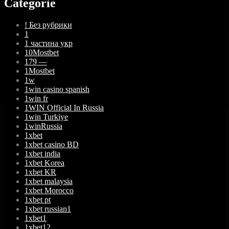
Categorie
! Без рубрики
1
1 частина укр
10Mostbet
179 —
1Mostbet
1w
1win casino spanish
1win fr
1WIN Official In Russia
1win Turkiye
1winRussia
1xbet
1xbet casino BD
1xbet india
1xbet Korea
1xbet KR
1xbet malaysia
1xbet Morocco
1xbet pt
1xbet russian1
1xbet1
1xbet12