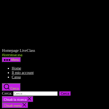
Homepage LiveClass
#iorestoacasa
Menu
Home
Il mio account
Cassa
Cerca
Cerca:
Chiudi la ricerca
Chiudi menu