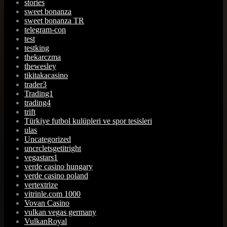
stories
sweet bonanza
sweet bonanza TR
telegram-con
test
testking
thekarczma
thewesley
tikitakacasino
trader3
Trading1
trading4
trift
Türkiye futbol kulüpleri ve spor tesisleri
ulas
Uncategorized
uncrcletsgetitright
vegastars1
verde casino hungary
verde casino poland
vertextrize
vitrinle.com 1000
Vovan Casino
vulkan vegas germany
VulkanRoyal