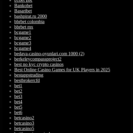
b1bet BR
Bankobet
Basaribet
bashpirat.ru 2000
bbrbet colombia
bbrbet mx
bcgame1
bcgame2
bcgame3
bcgame4
bedava-casino-oyunlari.com 1000 (2)
berkeleycompassproject2
best no kyc crypto casinos
Best Online Casino Games for UK Players in 2025
bestappstrading
bestbrokercfd
bet1
bet2
bet3
bet4
bet5
bet6
betcasino2
betcasino3
betcasino5