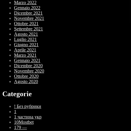
Marzo 2022
Gennaio 2022
Dicembre 2021
Novembre 2021
Ottobre 2021
Settembre 2021
Agosto 2021
Luglio 2021
Giugno 2021
Aprile 2021
Marzo 2021
Gennaio 2021
Dicembre 2020
Novembre 2020
Ottobre 2020
Agosto 2020
Categorie
! Без рубрики
1
1 частина укр
10Mostbet
179 —