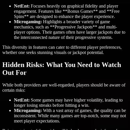
NetEnt:
Focuses heavily on graphical fidelity and player
engagement. Features like **Bonus Games** and **Free
Spins** are designed to enhance the player experience.
Microgaming:
Highlights a broader variety of game
mechanics, such as **Progressive Jackpots** and multi-
player options. Their games often have larger jackpots due to
the interconnected nature of their progressive systems.
This diversity in features can cater to different player preferences,
whether one seeks stunning visuals or jackpot potential.
Hidden Risks: What You Need to Watch
Out For
While both providers are well-regarded, players should be aware of
certain risks:
NetEnt:
Some games may have higher volatility, leading to
longer losing streaks before hitting a win.
Microgaming:
With a vast array of games, the quality can be
inconsistent. While many games are top-notch, some may not
meet player expectations.