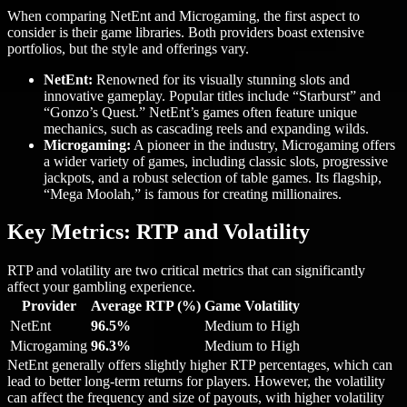
When comparing NetEnt and Microgaming, the first aspect to
consider is their game libraries. Both providers boast extensive
portfolios, but the style and offerings vary.
NetEnt:
Renowned for its visually stunning slots and
innovative gameplay. Popular titles include “Starburst” and
“Gonzo’s Quest.” NetEnt’s games often feature unique
mechanics, such as cascading reels and expanding wilds.
Microgaming:
A pioneer in the industry, Microgaming offers
a wider variety of games, including classic slots, progressive
jackpots, and a robust selection of table games. Its flagship,
“Mega Moolah,” is famous for creating millionaires.
Key Metrics: RTP and Volatility
RTP and volatility are two critical metrics that can significantly
affect your gambling experience.
Provider
Average RTP (%)
Game Volatility
NetEnt
96.5%
Medium to High
Microgaming
96.3%
Medium to High
NetEnt generally offers slightly higher RTP percentages, which can
lead to better long-term returns for players. However, the volatility
can affect the frequency and size of payouts, with higher volatility