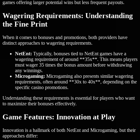
games offering larger potential wins but less frequent payouts.
Wagering Requirements: Understanding
the Fine Print
When it comes to bonuses and promotions, both providers have
distinct approaches to wagering requirements.
NetEnt:
Typically, bonuses tied to NetEnt games have a
wagering requirement of around **35x**. This means players
must wager 35 times the bonus amount before withdrawing
any winnings.
Microgaming:
Microgaming also presents similar wagering
requirements, often around **30x to 40x**, depending on the
specific casino promotions.
Understanding these requirements is essential for players who want
to maximize their bonuses effectively.
Game Features: Innovation at Play
Innovation is a hallmark of both NetEnt and Microgaming, but their
approaches differ: