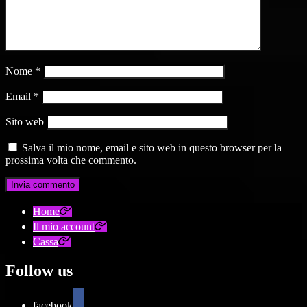
Nome
*
Email
*
Sito web
Salva il mio nome, email e sito web in questo browser per la
prossima volta che commento.
Home
Il mio account
Cassa
Follow us
facebook