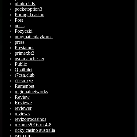
plinko UK
pocketoption3
Portugal casino
Post
posts
Pozyczki
pragmaticplaykorea
press
Prestamos
primexbt2
psc-manchester
Public
Qizilbilet
r7csn.club
r7csn.xyz
Ramenbet
regionalnetworks
Review
Reviewe
reviewer
reviews
revizorrocasinos
rezume2016.ru 4-8
ricky casino australia
rsem.pro