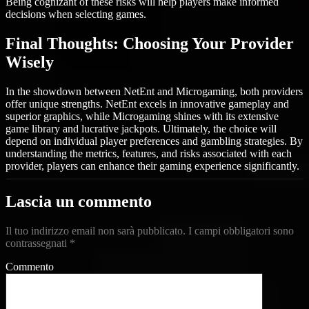
Being cognizant of these risks will help players make informed
decisions when selecting games.
Final Thoughts: Choosing Your Provider
Wisely
In the showdown between NetEnt and Microgaming, both providers
offer unique strengths. NetEnt excels in innovative gameplay and
superior graphics, while Microgaming shines with its extensive
game library and lucrative jackpots. Ultimately, the choice will
depend on individual player preferences and gambling strategies. By
understanding the metrics, features, and risks associated with each
provider, players can enhance their gaming experience significantly.
Lascia un commento
Il tuo indirizzo email non sarà pubblicato.
I campi obbligatori sono
contrassegnati
*
Commento