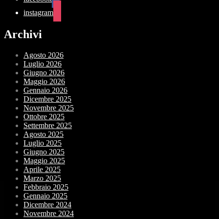
instagram
Archivi
Agosto 2026
Luglio 2026
Giugno 2026
Maggio 2026
Gennaio 2026
Dicembre 2025
Novembre 2025
Ottobre 2025
Settembre 2025
Agosto 2025
Luglio 2025
Giugno 2025
Maggio 2025
Aprile 2025
Marzo 2025
Febbraio 2025
Gennaio 2025
Dicembre 2024
Novembre 2024