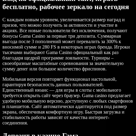
бесплатно, рабочее зеркало на сегодня
С каждым новым уровнем, увеличивается размер наград и
призов, что можно получить за активности и участие в
акциях. Все новые пользователи без исключения, получают
бонусы Gama Casino за первые три депозита. Суммарная
выгода после 3 пополнений может перевалить за 300% к
вносимой сумме и 280 FS в некоторых играх бренда. Игроки
тысячами выбирают Gama Casino официальный как раз
благодаря щедрой программе лояльности. Турниры –
своеобразные масштабные соревнования за значительную
сумму денег или большое количество фриспинов.
Мобильная версия повторяет функционал настольной,
гарантируя безопасность данных пользователей.
Единственный нюанс — для игры в слоты с мобильного
требуется открыть сайт через браузер. Gama casino предлагает
удобную мобильную версию, доступную с любых смартфонов
и планшетов. Сайт автоматически адаптируется под размер
экрана, обеспечивая комфортную игру. Быстрая загрузка и
стабильность работы зависят от качества интернет-
соединения.
Депозит в казино Гама