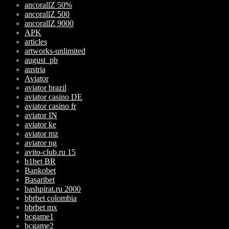
ancorallZ 50%
ancorallZ 500
ancorallZ 9000
APK
articles
artworks-unlimited
august_pb
austria
Aviator
aviator brazil
aviator casino DE
aviator casino fr
aviator IN
aviator ke
aviator mz
aviator ng
avito-club.ru 15
b1bet BR
Bankobet
Basaribet
bashpirat.ru 2000
bbrbet colombia
bbrbet mx
bcgame1
bcgame2