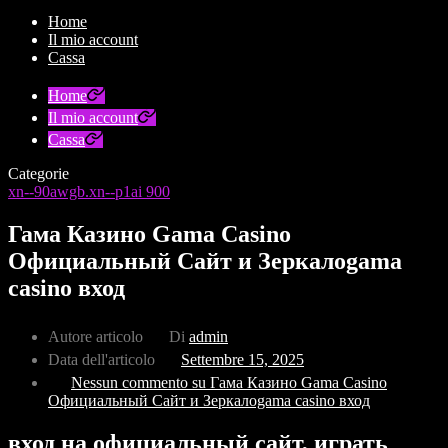
Home
Il mio account
Cassa
Home
Il mio account
Cassa
Categorie
xn--90awgb.xn--p1ai 900
Гама Казино Gama Casino
Официальный Сайт и Зеркалоgama
casino вход
Autore articolo
Di
admin
Data dell'articolo
Settembre 15, 2025
Nessun commento
su Гама Казино Gama Casino
Официальный Сайт и Зеркалоgama casino вход
вход на официальный сайт, играть