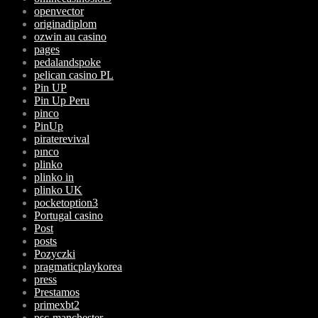
openvector
originadiplom
ozwin au casino
pages
pedalandspoke
pelican casino PL
Pin UP
Pin Up Peru
pinco
PinUp
piraterevival
pınco
plinko
plinko in
plinko UK
pocketoption3
Portugal casino
Post
posts
Pozyczki
pragmaticplaykorea
press
Prestamos
primexbt2
psc-manchester