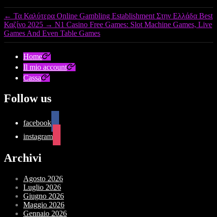
←
Τα Καλύτερα Online Gambling Establishment Στην Ελλάδα Best
Καζίνο 2025
→
N1 Casino Free Games: Slot Machine Games, Live
Games And Even Table Games
Home
Il mio account
Cassa
Follow us
facebook
instagram
Archivi
Agosto 2026
Luglio 2026
Giugno 2026
Maggio 2026
Gennaio 2026