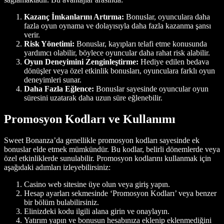
Kazanç İmkanlarını Artırma:
Bonuslar, oyunculara daha
fazla oyun oynama ve dolayısıyla daha fazla kazanma şansı
verir.
Risk Yönetimi:
Bonuslar, kayıpları telafi etme konusunda
yardımcı olabilir, böylece oyuncular daha rahat risk alabilir.
Oyun Deneyimini Zenginleştirme:
Hediye edilen bedava
dönüşler veya özel etkinlik bonusları, oyunculara farklı oyun
deneyimleri sunar.
Daha Fazla Eğlence:
Bonuslar sayesinde oyuncular oyun
süresini uzatarak daha uzun süre eğlenebilir.
Promosyon Kodları ve Kullanımı
Sweet Bonanza’da genellikle promosyon kodları sayesinde ek
bonuslar elde etmek mümkündür. Bu kodlar, belirli dönemlerde veya
özel etkinliklerde sunulabilir. Promosyon kodlarını kullanmak için
aşağıdaki adımları izleyebilirsiniz:
Casino web sitesine üye olun veya giriş yapın.
Hesap ayarları sekmesinde ‘Promosyon Kodları’ veya benzer
bir bölüm bulabilirsiniz.
Elinizdeki kodu ilgili alana girin ve onaylayın.
Yatırım yapın ve bonusun hesabınıza eklenip eklenmediğini