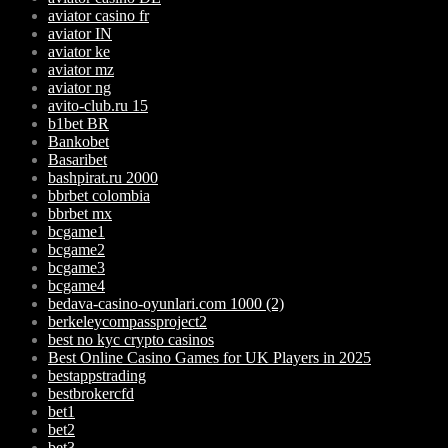
aviator casino fr
aviator IN
aviator ke
aviator mz
aviator ng
avito-club.ru 15
b1bet BR
Bankobet
Basaribet
bashpirat.ru 2000
bbrbet colombia
bbrbet mx
bcgame1
bcgame2
bcgame3
bcgame4
bedava-casino-oyunlari.com 1000 (2)
berkeleycompassproject2
best no kyc crypto casinos
Best Online Casino Games for UK Players in 2025
bestappstrading
bestbrokercfd
bet1
bet2
bet3