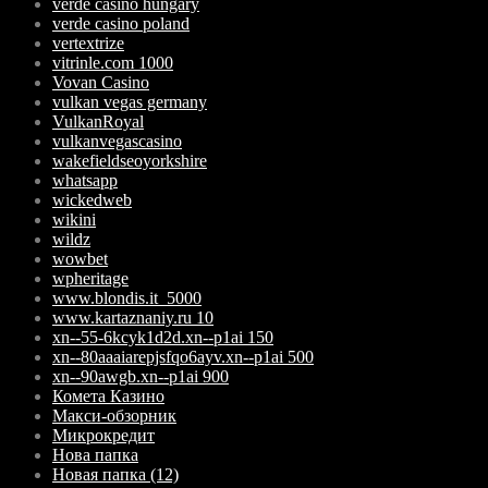
verde casino hungary
verde casino poland
vertextrize
vitrinle.com 1000
Vovan Casino
vulkan vegas germany
VulkanRoyal
vulkanvegascasino
wakefieldseoyorkshire
whatsapp
wickedweb
wikini
wildz
wowbet
wpheritage
www.blondis.it_5000
www.kartaznaniy.ru 10
xn--55-6kcyk1d2d.xn--p1ai 150
xn--80aaaiarepjsfqo6ayv.xn--p1ai 500
xn--90awgb.xn--p1ai 900
Комета Казино
Макси-обзорник
Микрокредит
Нова папка
Новая папка (12)