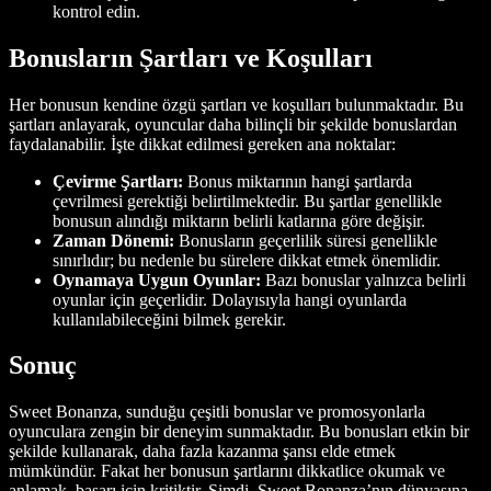
kontrol edin.
Bonusların Şartları ve Koşulları
Her bonusun kendine özgü şartları ve koşulları bulunmaktadır. Bu
şartları anlayarak, oyuncular daha bilinçli bir şekilde bonuslardan
faydalanabilir. İşte dikkat edilmesi gereken ana noktalar:
Çevirme Şartları:
Bonus miktarının hangi şartlarda
çevrilmesi gerektiği belirtilmektedir. Bu şartlar genellikle
bonusun alındığı miktarın belirli katlarına göre değişir.
Zaman Dönemi:
Bonusların geçerlilik süresi genellikle
sınırlıdır; bu nedenle bu sürelere dikkat etmek önemlidir.
Oynamaya Uygun Oyunlar:
Bazı bonuslar yalnızca belirli
oyunlar için geçerlidir. Dolayısıyla hangi oyunlarda
kullanılabileceğini bilmek gerekir.
Sonuç
Sweet Bonanza, sunduğu çeşitli bonuslar ve promosyonlarla
oyunculara zengin bir deneyim sunmaktadır. Bu bonusları etkin bir
şekilde kullanarak, daha fazla kazanma şansı elde etmek
mümkündür. Fakat her bonusun şartlarını dikkatlice okumak ve
anlamak, başarı için kritiktir. Şimdi, Sweet Bonanza’nın dünyasına