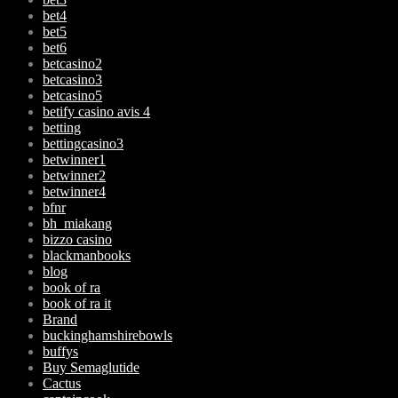
bet4
bet5
bet6
betcasino2
betcasino3
betcasino5
betify casino avis 4
betting
bettingcasino3
betwinner1
betwinner2
betwinner4
bfnr
bh_miakang
bizzo casino
blackmanbooks
blog
book of ra
book of ra it
Brand
buckinghamshirebowls
buffys
Buy Semaglutide
Cactus