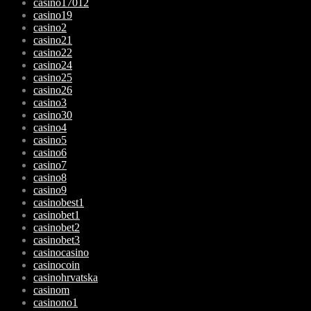
casino17012
casino19
casino2
casino21
casino22
casino24
casino25
casino26
casino3
casino30
casino4
casino5
casino6
casino7
casino8
casino9
casinobest1
casinobet1
casinobet2
casinobet3
casinocasino
casinocoin
casinohrvatska
casinom
casinono1