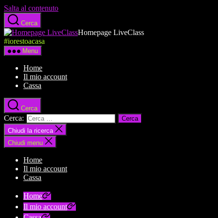
Salta al contenuto
Cerca
Homepage LiveClass
#iorestoacasa
Menu
Home
Il mio account
Cassa
Cerca
Cerca:
Chiudi la ricerca
Chiudi menu
Home
Il mio account
Cassa
Home
Il mio account
Cassa