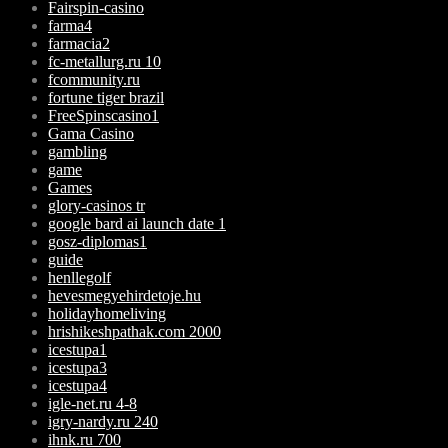
Fairspin-casino
farma4
farmacia2
fc-metallurg.ru 10
fcommunity.ru
fortune tiger brazil
FreeSpinscasino1
Gama Casino
gambling
game
Games
glory-casinos tr
google bard ai launch date 1
gosz-diplomas1
guide
henllegolf
hevesmegyehirdetoje.hu
holidayhomeliving
hrishikeshpathak.com 2000
icestupa1
icestupa3
icestupa4
igle-net.ru 4-8
igry-nardy.ru 240
ihnk.ru 700