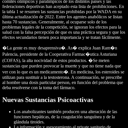
comités olímpicos y paralímpicos de los distintos países y las
federaciones deportivas han aceptado esta lista de prohibiciones. En
la tabla 1 se resumen las sustancias prohibidas por la WADA en su
última actualización de 2022. Entre los agentes anabólicos se listan
hasta 70 sustancias. Generalmente, al ocuparse solo de los
problemas legales de la competición, se ignoran los efectos para la
salud con la falsa percepción de que es una práctica segura y que los
efectos secundarios tienen poca importancia y se tratan fácilmente.
�La gente es muy desaprensiva�. As� explica Juan Ram�n
Palencia, presidente de la Cooperativa Farmac�utica Asturiana
(COFAS), la alta nocividad de estos productos. �Se meten
sustancias que pueden provocar la muerte y que no tiene nada que
ver con lo que es un medicamento�. En medicina, los esteroides se
utilizan para sustituir a la testosterona. A continuación, se prescribe
al hombre una dosis particular person, en función del problema que
deba resolverse con la toma del fármaco.
Nuevas Sustancias Psicoactivas
Los anabolizantes también producen una alteración de las
funciones hepáticas, de la coagulación sanguínea y de la
glándula tiroides.
La información y asesoramiento al private sanitario de