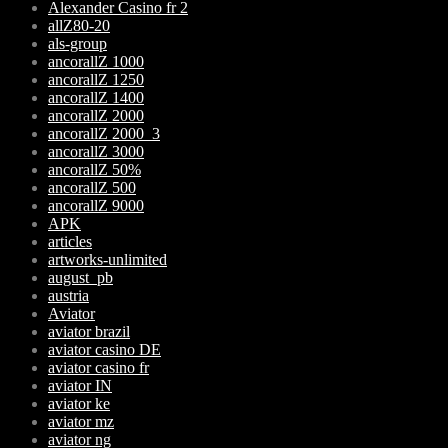
Alexander Casino fr 2
allZ80-20
als-group
ancorallZ 1000
ancorallZ 1250
ancorallZ 1400
ancorallZ 2000
ancorallZ 2000_3
ancorallZ 3000
ancorallZ 50%
ancorallZ 500
ancorallZ 9000
APK
articles
artworks-unlimited
august_pb
austria
Aviator
aviator brazil
aviator casino DE
aviator casino fr
aviator IN
aviator ke
aviator mz
aviator ng