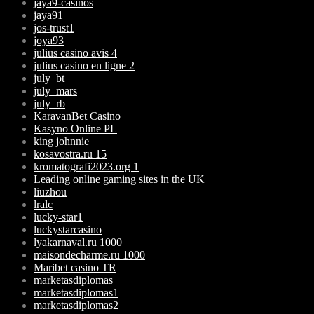
jaya9-casinos
jaya91
jos-trust1
joya93
julius casino avis 4
julius casino en ligne 2
july_bt
july_mars
july_rb
KaravanBet Casino
Kasyno Online PL
king johnnie
kosavostra.ru 15
kromatografi2023.org 1
Leading online gaming sites in the UK
liuzhou
lralc
lucky-star1
luckystarcasino
lyakarnaval.ru 1000
maisondecharme.ru 1000
Maribet casino TR
marketasdiplomas
marketasdiplomas1
marketasdiplomas2