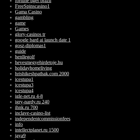
fortune tiger brazil
FreeSpinscasino1
Gama Casino
gambling
game
Games
glory-casinos tr
google bard ai launch date 1
gosz-diplomas1
guide
henllegolf
hevesmegyehirdetoje.hu
holidayhomeliving
hrishikeshpathak.com 2000
icestupa1
icestupa3
icestupa4
igle-net.ru 4-8
igry-nardy.ru 240
ihnk.ru 700
inclave-casino-list
independentcommissionfees
info
intellectplanet.ru 1500
jaya9