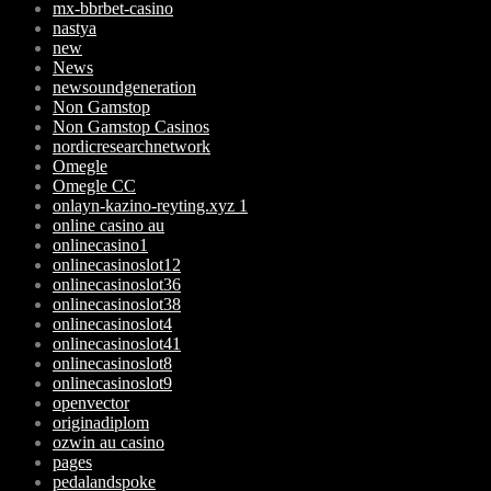
mx-bbrbet-casino
nastya
new
News
newsoundgeneration
Non Gamstop
Non Gamstop Casinos
nordicresearchnetwork
Omegle
Omegle CC
onlayn-kazino-reyting.xyz 1
online casino au
onlinecasino1
onlinecasinoslot12
onlinecasinoslot36
onlinecasinoslot38
onlinecasinoslot4
onlinecasinoslot41
onlinecasinoslot8
onlinecasinoslot9
openvector
originadiplom
ozwin au casino
pages
pedalandspoke