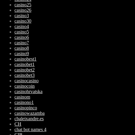
casino25
casino26
casino3
casino30
casino4
casino5
casino6
casino7
casino8
casino9
casinobest1
casinobet1
casinobet2
casinobet3
casinocasino
casinocoin
casinohrvatska
casinom
casinono1
casinopinco
casinowazamba
cbaleixandre.es
CH
chat bot names 4
CIB