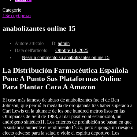
Categorie
! Без рубрики
ana­bo­lizan­tes onli­ne 15
Autore articolo
Di
admin
Data dell'articolo
Ottobre 14, 2025
Nessun commento
su ana­bo­lizan­tes onli­ne 15
La Distribución Farmacéutica Española
Pone A Punto Sus Plataformas Online
Para Plantar Cara A Amazon
El caso más famoso de abuso de anabolizantes fue el de Ben
Johnson, que perdió la medalla de oro ganada tras haber superado a
Carl Lewis en la ultimate de los one hundred metros lisos en las
Olimpiadas de Seúl de 1988, al dar positivo al estanozolol, un
andrógeno sintético11. Los criterios de prohibición se basan en que
la sustancia aumente el rendimiento físico, pero suponga un riesgo o
efecto adverso para la salud o viole el espíritu deportivo. Los