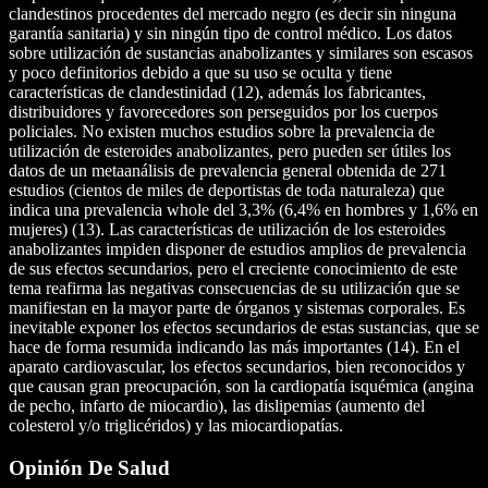
clandestinos procedentes del mercado negro (es decir sin ninguna
garantía sanitaria) y sin ningún tipo de control médico. Los datos
sobre utilización de sustancias anabolizantes y similares son escasos
y poco definitorios debido a que su uso se oculta y tiene
características de clandestinidad (12), además los fabricantes,
distribuidores y favorecedores son perseguidos por los cuerpos
policiales. No existen muchos estudios sobre la prevalencia de
utilización de esteroides anabolizantes, pero pueden ser útiles los
datos de un metaanálisis de prevalencia general obtenida de 271
estudios (cientos de miles de deportistas de toda naturaleza) que
indica una prevalencia whole del 3,3% (6,4% en hombres y 1,6% en
mujeres) (13). Las características de utilización de los esteroides
anabolizantes impiden disponer de estudios amplios de prevalencia
de sus efectos secundarios, pero el creciente conocimiento de este
tema reafirma las negativas consecuencias de su utilización que se
manifiestan en la mayor parte de órganos y sistemas corporales. Es
inevitable exponer los efectos secundarios de estas sustancias, que se
hace de forma resumida indicando las más importantes (14). En el
aparato cardiovascular, los efectos secundarios, bien reconocidos y
que causan gran preocupación, son la cardiopatía isquémica (angina
de pecho, infarto de miocardio), las dislipemias (aumento del
colesterol y/o triglicéridos) y las miocardiopatías.
Opinión De Salud