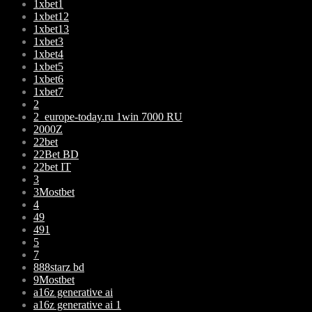
1xbet1
1xbet12
1xbet13
1xbet3
1xbet4
1xbet5
1xbet6
1xbet7
2
2_europe-today.ru 1win 7000 RU
2000Z
22bet
22Bet BD
22bet IT
3
3Mostbet
4
49
491
5
7
888starz bd
9Mostbet
a16z generative ai
a16z generative ai 1