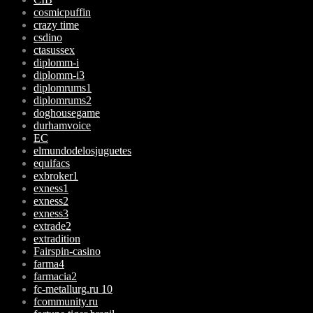
cosmicpuffin
crazy time
csdino
ctasussex
diplomm-i
diplomm-i3
diplomrums1
diplomrums2
doghousegame
durhamvoice
EC
elmundodelosjuguetes
equifacs
exbroker1
exness1
exness2
exness3
extrade2
extradition
Fairspin-casino
farma4
farmacia2
fc-metallurg.ru 10
fcommunity.ru