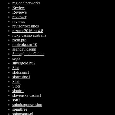
regionalnetworks
Review
Reviewe
reviewer
reviews
revizorrocasinos
rezume2016.ru 4-8
ricky casino australia
rsem.pro
ruoivolga.ru 10
seandavidsonn
Semaglutide Online
sep5
silvergold.hu2
Slot
slotcasini1
slotcasino1
Slots
Slots`
slottica
slovenska-casina1
soft2
spindragonscasino
spinitfree
spinmama-pl