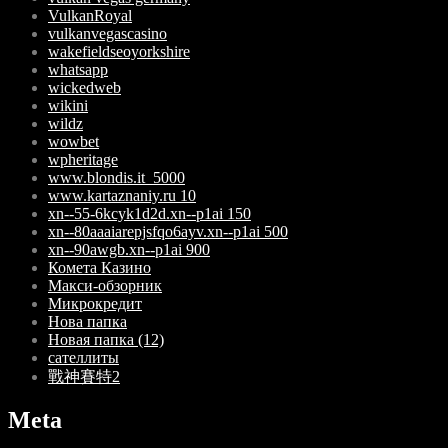
VulkanRoyal
vulkanvegascasino
wakefieldseoyorkshire
whatsapp
wickedweb
wikini
wildz
wowbet
wpheritage
www.blondis.it_5000
www.kartaznaniy.ru 10
xn--55-6kcyk1d2d.xn--p1ai 150
xn--80aaaiarepjsfqo6ayv.xn--p1ai 500
xn--90awgb.xn--p1ai 900
Комета Казино
Макси-обзорник
Микрокредит
Нова папка
Новая папка (12)
сателлиты
戰神賽特2
Meta