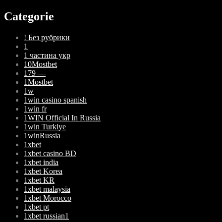
Categorie
! Без рубрики
1
1 частина укр
10Mostbet
179 —
1Mostbet
1w
1win casino spanish
1win fr
1WIN Official In Russia
1win Turkiye
1winRussia
1xbet
1xbet casino BD
1xbet india
1xbet Korea
1xbet KR
1xbet malaysia
1xbet Morocco
1xbet pt
1xbet russian1