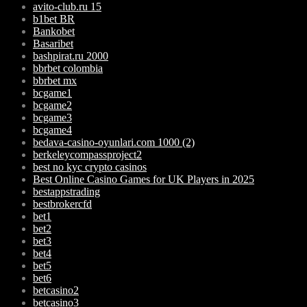
avito-club.ru 15
b1bet BR
Bankobet
Basaribet
bashpirat.ru 2000
bbrbet colombia
bbrbet mx
bcgame1
bcgame2
bcgame3
bcgame4
bedava-casino-oyunlari.com 1000 (2)
berkeleycompassproject2
best no kyc crypto casinos
Best Online Casino Games for UK Players in 2025
bestappstrading
bestbrokercfd
bet1
bet2
bet3
bet4
bet5
bet6
betcasino2
betcasino3