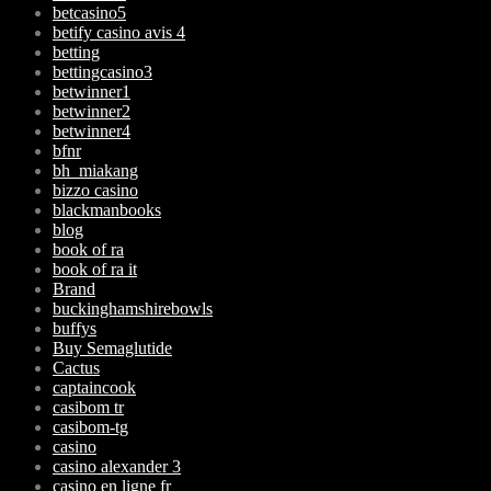
betcasino5
betify casino avis 4
betting
bettingcasino3
betwinner1
betwinner2
betwinner4
bfnr
bh_miakang
bizzo casino
blackmanbooks
blog
book of ra
book of ra it
Brand
buckinghamshirebowls
buffys
Buy Semaglutide
Cactus
captaincook
casibom tr
casibom-tg
casino
casino alexander 3
casino en ligne fr