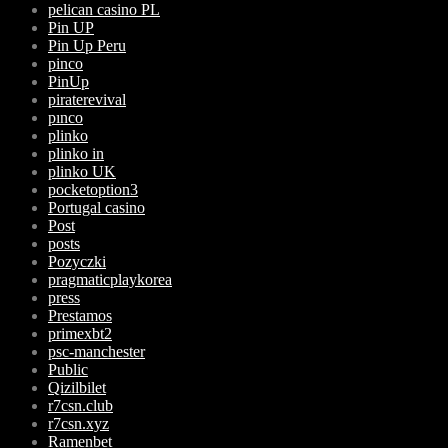
pelican casino PL
Pin UP
Pin Up Peru
pinco
PinUp
piraterevival
pınco
plinko
plinko in
plinko UK
pocketoption3
Portugal casino
Post
posts
Pozyczki
pragmaticplaykorea
press
Prestamos
primexbt2
psc-manchester
Public
Qizilbilet
r7csn.club
r7csn.xyz
Ramenbet