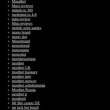
Masalbet
Maxi reviewe
mdash.ru 300
medmind.ru 4-8
mini-review
Mini-reviews
mobile porn games
mono brand
mono slot
Monobrand
monobrend
monogame
monoslot
morpheusrising
mostbet
mostbet GR
mostbet hungary
mostbet italy
mostbet norway
mostbet ozbekistonda
Mostbet Russia
mostbet tr
mostbet4
Mr Bet casino DE
mr jack bet brazil