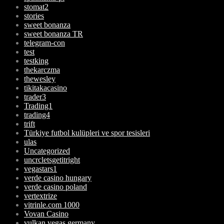
stomat2
stories
sweet bonanza
sweet bonanza TR
telegram-con
test
testking
thekarczma
thewesley
tikitakacasino
trader3
Trading1
trading4
trift
Türkiye futbol kulüpleri ve spor tesisleri
ulas
Uncategorized
uncrcletsgetitright
vegastars1
verde casino hungary
verde casino poland
vertextrize
vitrinle.com 1000
Vovan Casino
vulkan vegas germany