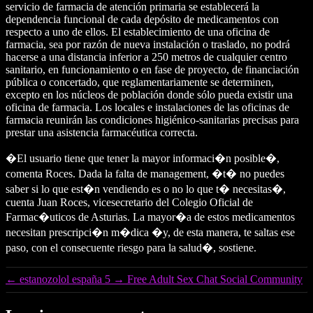
servicio de farmacia de atención primaria se establecerá la
dependencia funcional de cada depósito de medicamentos con
respecto a uno de ellos. El establecimiento de una oficina de
farmacia, sea por razón de nueva instalación o traslado, no podrá
hacerse a una distancia inferior a 250 metros de cualquier centro
sanitario, en funcionamiento o en fase de proyecto, de financiación
pública o concertado, que reglamentariamente se determinen,
excepto en los núcleos de población donde sólo pueda existir una
oficina de farmacia. Los locales e instalaciones de las oficinas de
farmacia reunirán las condiciones higiénico-sanitarias precisas para
prestar una asistencia farmacéutica correcta.
�El usuario tiene que tener la mayor informaci�n posible�,
comenta Roces. Dada la falta de management, �t� no puedes
saber si lo que est�n vendiendo es o no lo que t� necesitas�,
cuenta Juan Roces, vicesecretario del Colegio Oficial de
Farmac�uticos de Asturias. La mayor�a de estos medicamentos
necesitan prescripci�n m�dica �y, de esta manera, te saltas ese
paso, con el consecuente riesgo para la salud�, sostiene.
←
estanozolol españa 5
→
Free Adult Sex Chat Social Community