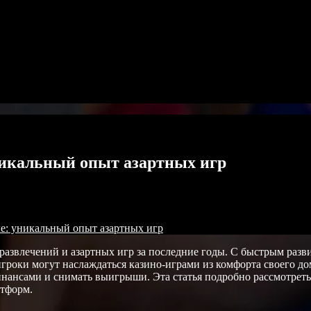
никальный опыт азартных игр
е: уникальный опыт азартных игр
азвлечений и азартных игр за последние годы. С быстрым разв
гроки могут наслаждаться казино-играми из комфорта своего д
инансами и снимать выигрыши. Эта статья подробно рассмотрет
атформ.