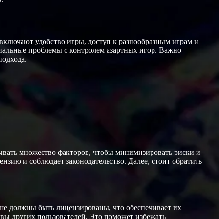
включают удобство игры, доступ к разнообразным играм и
иальные проблемы с контролем азартных игор. Важно
подхода.
ывать множество факторов, чтобы минимизировать риски и
нзию и соблюдает законодательство. Далее, стоит обратить
ше должны быть лицензированы, что обеспечивает их
ывы других пользователей. Это поможет избежать