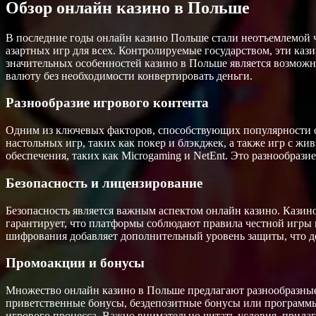
Обзор онлайн казино в Польше
В последние годы онлайн казино Польше стали неотъемлемой ч
азартных игр для всех. Контролируемые государством, эти каз
значительных особенностей казино в Польше является возможно
валюту без необходимости конвертировать деньги.
Разнообразие игрового контента
Одним из ключевых факторов, способствующих популярности он
настольных игр, таких как покер и блэкджек, а также игр с 
обеспечения, таких как Microgaming и NetEnt. Это разнообрази
Безопасность и лицензирование
Безопасность является важным аспектом онлайн казино. Казин
гарантирует, что платформы соблюдают правила честной игры
шифрования добавляет дополнительный уровень защиты, что д
Промоакции и бонусы
Множество онлайн казино в Польше предлагают разнообразные
приветственные бонусы, бездепозитные бонусы или программы
игрового процесса. Важно внимательно читать условия, прилаг