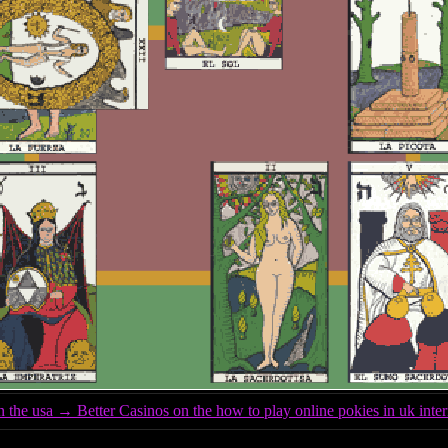
n the usa
→
Better Casinos on the how to play online pokies in uk inte