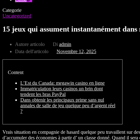
Categorie
Uncategorized
15 jeux qui assument instantanément dans
Autore articolo
Di
admin
Data dell'articolo
Novembre 12, 2025
Content
L’Est du Canada: megawin casino en ligne
Immatriculation leurs casinos un brin dont
tendent les bras PayPal
Dans obtenir les principaux prime sans nul
annales de salle de jeu quelque peu d’argent réel
?
Vrais situation en compagnie de hasard quelque peu travaillent sur des
d’accumuler des économies à partir d’ un classe donné. Quand il sera q