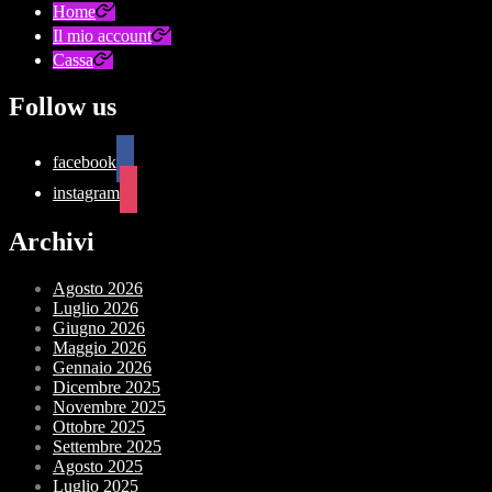
Home
Il mio account
Cassa
Follow us
facebook
instagram
Archivi
Agosto 2026
Luglio 2026
Giugno 2026
Maggio 2026
Gennaio 2026
Dicembre 2025
Novembre 2025
Ottobre 2025
Settembre 2025
Agosto 2025
Luglio 2025