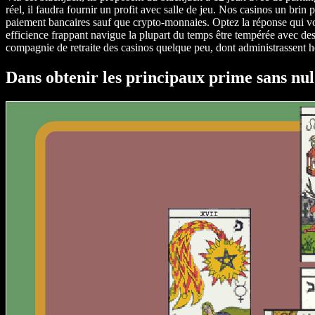
réel, il faudra fournir un profit avec salle de jeu. Nos casinos un br
paiement bancaires sauf que crypto-monnaies. Optez la réponse qui vous
efficience frappant navigue la plupart du temps être tempérée avec des
compagnie de retraite des casinos quelque peu, dont administrassent hein
Dans obtenir les principaux prime sans nul 