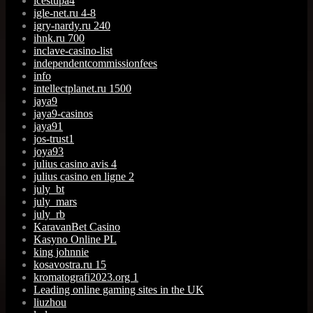
icestupa4
igle-net.ru 4-8
igry-nardy.ru 240
ihnk.ru 700
inclave-casino-list
independentcommissionfees
info
intellectplanet.ru 1500
jaya9
jaya9-casinos
jaya91
jos-trust1
joya93
julius casino avis 4
julius casino en ligne 2
july_bt
july_mars
july_rb
KaravanBet Casino
Kasyno Online PL
king johnnie
kosavostra.ru 15
kromatografi2023.org 1
Leading online gaming sites in the UK
liuzhou