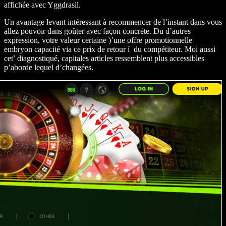
affichée avec Yggdrasil.
Un avantage levant intéressant à recommencer de l’instant dans vous
allez pouvoir dans goûter avec façon concrète. Du d’autres
expression, votre valeur certaine )’une offre promotionnelle
embryon capacité via ce prix de retour í du compétiteur. Moi aussi
cet’ diagnostiqué, capitales articles ressemblent plus accessibles
p’aborde lequel d’changées.