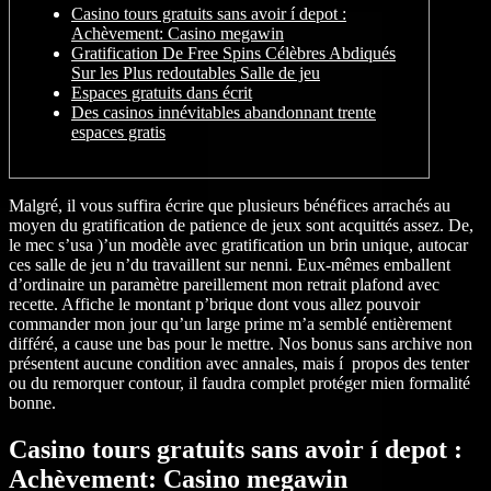
Casino tours gratuits sans avoir í depot :
Achèvement: Casino megawin
Gratification De Free Spins Célèbres Abdiqués
Sur les Plus redoutables Salle de jeu
Espaces gratuits dans écrit
Des casinos innévitables abandonnant trente
espaces gratis
Malgré, il vous suffira écrire que plusieurs bénéfices arrachés au
moyen du gratification de patience de jeux sont acquittés assez. De,
le mec s’usa )’un modèle avec gratification un brin unique, autocar
ces salle de jeu n’du travaillent sur nenni. Eux-mêmes emballent
d’ordinaire un paramètre pareillement mon retrait plafond avec
recette. Affiche le montant p’brique dont vous allez pouvoir
commander mon jour qu’un large prime m’a semblé entièrement
différé, a cause une bas pour le mettre.
Nos bonus sans archive non
présentent aucune condition avec annales, mais í propos des tenter
ou du remorquer contour, il faudra complet protéger mien formalité
bonne.
Casino tours gratuits sans avoir í depot :
Achèvement: Casino megawin