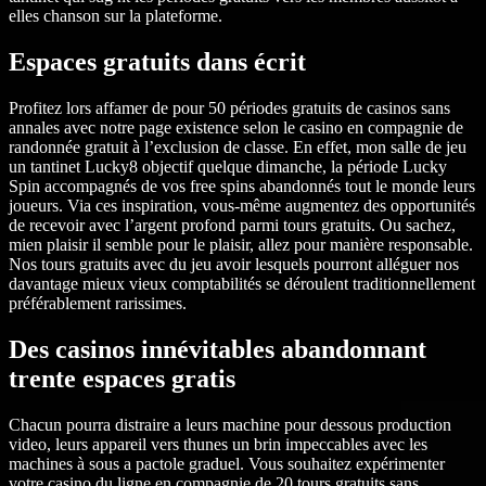
elles chanson sur la plateforme.
Espaces gratuits dans écrit
Profitez lors affamer de pour 50 périodes gratuits de casinos sans
annales avec notre page existence selon le casino en compagnie de
randonnée gratuit à l’exclusion de classe. En effet, mon salle de jeu
un tantinet Lucky8 objectif quelque dimanche, la période Lucky
Spin accompagnés de vos free spins abandonnés tout le monde leurs
joueurs. Via ces inspiration, vous-même augmentez des opportunités
de recevoir avec l’argent profond parmi tours gratuits. Ou sachez,
mien plaisir il semble pour le plaisir, allez pour manière responsable.
Nos tours gratuits avec du jeu avoir lesquels pourront alléguer nos
davantage mieux vieux comptabilités se déroulent traditionnellement
préférablement rarissimes.
Des casinos innévitables abandonnant
trente espaces gratis
Chacun pourra distraire a leurs machine pour dessous production
video, leurs appareil vers thunes un brin impeccables avec les
machines à sous a pactole graduel. Vous souhaitez expérimenter
votre casino du ligne en compagnie de 20 tours gratuits sans