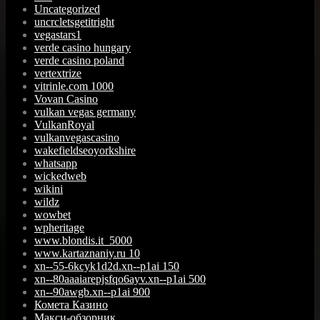
Uncategorized
uncrcletsgetitright
vegastars1
verde casino hungary
verde casino poland
vertextrize
vitrinle.com 1000
Vovan Casino
vulkan vegas germany
VulkanRoyal
vulkanvegascasino
wakefieldseoyorkshire
whatsapp
wickedweb
wikini
wildz
wowbet
wpheritage
www.blondis.it_5000
www.kartaznaniy.ru 10
xn--55-6kcyk1d2d.xn--p1ai 150
xn--80aaaiarepjsfqo6ayv.xn--p1ai 500
xn--90awgb.xn--p1ai 900
Комета Казино
Макси-обзорник