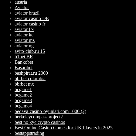
austria
Aviator
aviator brazil
aviator casino DE
aviator casino fr
aviator IN
aviator ke
aviator mz
aviator ng
avito-club.ru 15
b1bet BR
Bankobet
Basaribet
bashpirat.ru 2000
bbrbet colombia
bbrbet mx
bcgame1
bcgame2
bcgame3
bcgame4
bedava-casino-oyunlari.com 1000 (2)
berkeleycompassproject2
best no kyc crypto casinos
Best Online Casino Games for UK Players in 2025
bestappstrading