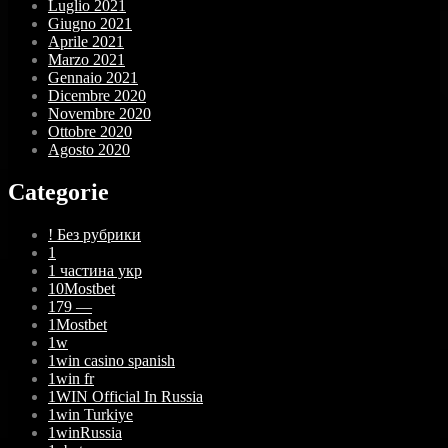
Luglio 2021
Giugno 2021
Aprile 2021
Marzo 2021
Gennaio 2021
Dicembre 2020
Novembre 2020
Ottobre 2020
Agosto 2020
Categorie
! Без рубрики
1
1 частина укр
10Mostbet
179 —
1Mostbet
1w
1win casino spanish
1win fr
1WIN Official In Russia
1win Turkiye
1winRussia