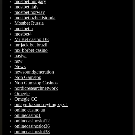
mostbet hungary
mostbet italy
mostbet norway
mostbet ozbekistonda
Mostbet Russia
mostbet tr
mostbet4
Mr Bet casino DE
mr jack bet brazil
mx-bbrbet-casino
nastya
new
News
newsoundgeneration
Non Gamstop
Non Gamstop Casinos
nordicresearchnetwork
Omegle
Omegle CC
onlayn-kazino-reyting.xyz 1
online casino au
onlinecasino1
onlinecasinoslot12
onlinecasinoslot36
onlinecasinoslot38