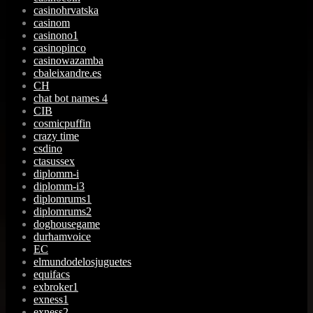
casinohrvatska
casinom
casinono1
casinopinco
casinowazamba
cbaleixandre.es
CH
chat bot names 4
CIB
cosmicpuffin
crazy time
csdino
ctasussex
diplomm-i
diplomm-i3
diplomrums1
diplomrums2
doghousegame
durhamvoice
EC
elmundodelosjuguetes
equifacs
exbroker1
exness1
exness2