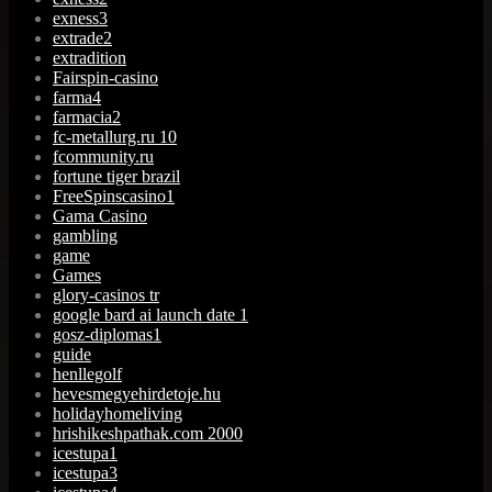
exness3
extrade2
extradition
Fairspin-casino
farma4
farmacia2
fc-metallurg.ru 10
fcommunity.ru
fortune tiger brazil
FreeSpinscasino1
Gama Casino
gambling
game
Games
glory-casinos tr
google bard ai launch date 1
gosz-diplomas1
guide
henllegolf
hevesmegyehirdetoje.hu
holidayhomeliving
hrishikeshpathak.com 2000
icestupa1
icestupa3