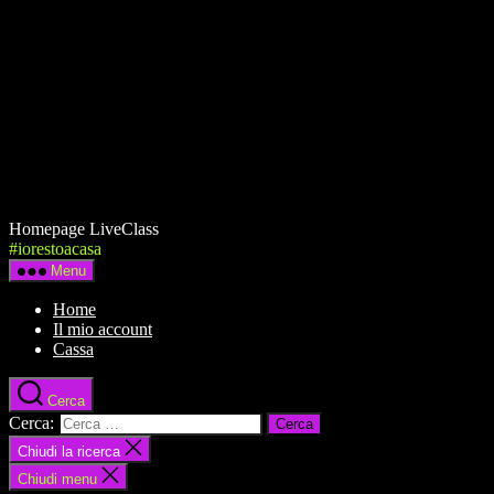
Homepage LiveClass
#iorestoacasa
Menu
Home
Il mio account
Cassa
Cerca
Cerca:
Chiudi la ricerca
Chiudi menu