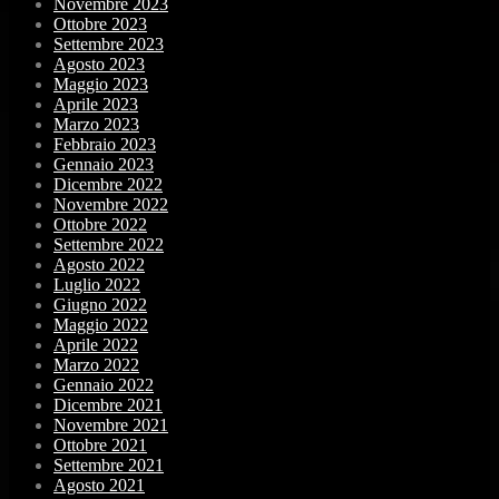
Novembre 2023
Ottobre 2023
Settembre 2023
Agosto 2023
Maggio 2023
Aprile 2023
Marzo 2023
Febbraio 2023
Gennaio 2023
Dicembre 2022
Novembre 2022
Ottobre 2022
Settembre 2022
Agosto 2022
Luglio 2022
Giugno 2022
Maggio 2022
Aprile 2022
Marzo 2022
Gennaio 2022
Dicembre 2021
Novembre 2021
Ottobre 2021
Settembre 2021
Agosto 2021