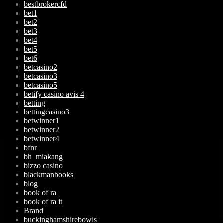
bestbrokercfd
bet1
bet2
bet3
bet4
bet5
bet6
betcasino2
betcasino3
betcasino5
betify casino avis 4
betting
bettingcasino3
betwinner1
betwinner2
betwinner4
bfnr
bh_miakang
bizzo casino
blackmanbooks
blog
book of ra
book of ra it
Brand
buckinghamshirebowls