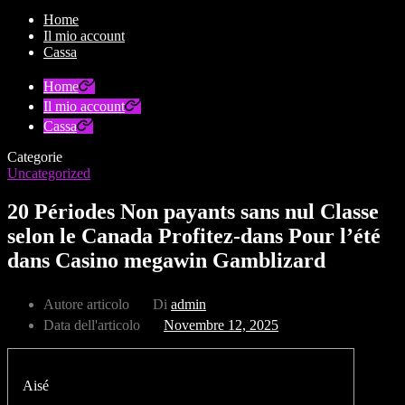
Home
Il mio account
Cassa
Home
Il mio account
Cassa
Categorie
Uncategorized
20 Périodes Non payants sans nul Classe
selon le Canada Profitez-dans Pour l’été
dans Casino megawin Gamblizard
Autore articolo
Di
admin
Data dell'articolo
Novembre 12, 2025
Aisé