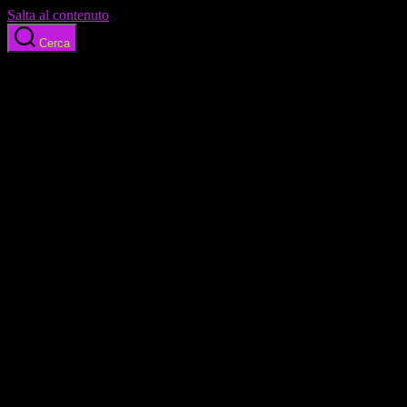
Salta al contenuto
Cerca