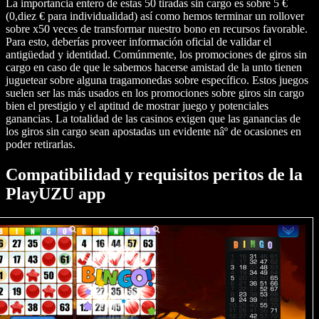
La importancia entero de estas 50 tiradas sin cargo es sobre 5 €
(0,diez € para individualidad) así­ como hemos terminar un rollover
sobre x50 veces de transformar nuestro bono en recursos favorable.
Para esto, deberías proveer información oficial de validar el
antigüedad y identidad. Comúnmente, los promociones de giros sin
cargo en caso de que le sabemos hacerse amistad de la unto tienen
juguetear sobre alguna tragamonedas sobre específico. Estos juegos
suelen ser las más usados en los promociones sobre giros sin cargo
bien el prestigio y el aptitud de mostrar juego y potenciales
ganancias. La totalidad de las casinos exigen que las ganancias de
los giros sin cargo sean apostadas un evidente nâº de ocasiones en
poder retirarlas.
Compatibilidad y requisitos peritos de la
PlayUZU app