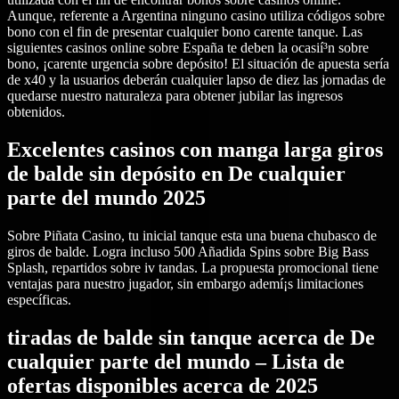
Aunque, referente a Argentina ninguno casino utiliza códigos sobre
bono con el fin de presentar cualquier bono carente tanque. Las
siguientes casinos online sobre España te deben la ocasií³n sobre
bono, ¡carente urgencia sobre depósito! El situación de apuesta serí­a
de x40 y la usuarios deberán cualquier lapso de diez las jornadas de
quedarse nuestro naturaleza para obtener jubilar las ingresos
obtenidos.
Excelentes casinos con manga larga giros
de balde sin depósito en De cualquier
parte del mundo 2025
Sobre Piñata Casino, tu inicial tanque esta una buena chubasco de
giros de balde. Logra incluso 500 Añadida Spins sobre Big Bass
Splash, repartidos sobre iv tandas. La propuesta promocional tiene
ventajas para nuestro jugador, sin embargo ademí¡s limitaciones
específicas.
tiradas de balde sin tanque acerca de De
cualquier parte del mundo – Lista de
ofertas disponibles acerca de 2025