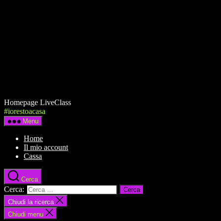
Homepage LiveClass
#iorestoacasa
Menu
Home
Il mio account
Cassa
Cerca
Cerca:
Chiudi la ricerca
Chiudi menu