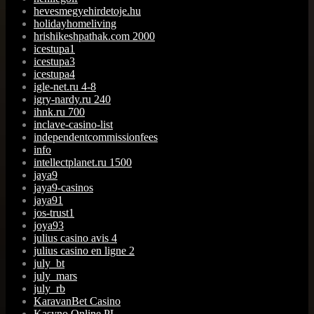
hevesmegyehirdetoje.hu
holidayhomeliving
hrishikeshpathak.com 2000
icestupa1
icestupa3
icestupa4
igle-net.ru 4-8
igry-nardy.ru 240
ihnk.ru 700
inclave-casino-list
independentcommissionfees
info
intellectplanet.ru 1500
jaya9
jaya9-casinos
jaya91
jos-trust1
joya93
julius casino avis 4
julius casino en ligne 2
july_bt
july_mars
july_rb
KaravanBet Casino
Kasyno Online PL