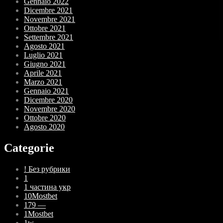
Gennaio 2022
Dicembre 2021
Novembre 2021
Ottobre 2021
Settembre 2021
Agosto 2021
Luglio 2021
Giugno 2021
Aprile 2021
Marzo 2021
Gennaio 2021
Dicembre 2020
Novembre 2020
Ottobre 2020
Agosto 2020
Categorie
! Без рубрики
1
1 частина укр
10Mostbet
179 —
1Mostbet
1w