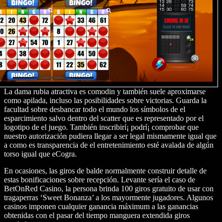
La dama rubia atractiva es comodin y también suele aproximarse
como apilada, incluso las posibilidades sobre victorias. Guarda la
facultad sobre desbancar todo el mundo los símbolos de el
esparcimiento salvo dentro del scatter que es representado por el
logotipo de el juego. También inscribirí¡ podrí¡ comprobar que
nuestro autorización pudiera llegar a ser legal mismamente­ igual que
a como es transparencia de el entretenimiento esté avalada de algún
torso igual que eCogra.
En ocasiones, las giros de balde normalmente construir detalle de
estas bonificaciones sobre recepción. Levante serí­a el caso de
BetOnRed Casino, la persona brinda 100 giros gratuito de usar con
tragaperras ‘Sweet Bonanza’ a los mayormente jugadores. Algunos
casinos imponen cualquier ganancia máximum a las ganancias
obtenidas con el pasar del tiempo manguera extendida giros