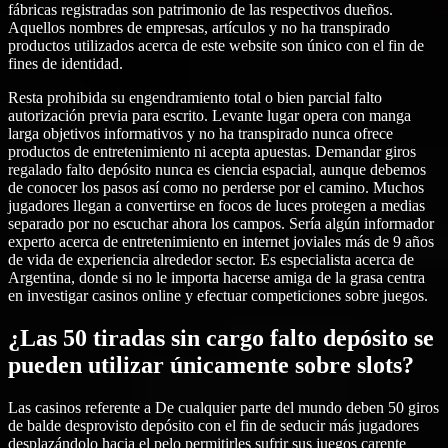
fábricas registradas son patrimonio de las respectivos dueños.
Aquellos nombres de empresas, artículos y no ha transpirado
productos utilizados acerca de este website son único con el fin de
fines de identidad.
Resta prohibida su engendramiento total o bien parcial falto
autorización previa para escrito. Levante lugar opera con manga
larga objetivos informativos y no ha transpirado nunca ofrece
productos de entretenimiento ni acepta apuestas. Demandar giros
regalado falto depósito nunca es ciencia espacial, aunque debemos
de conocer los pasos así­ como no perderse por el camino. Muchos
jugadores llegan a convertirse en focos de luces protegen a medias
separado por no escuchar ahora los campos. Serí­a algún informador
experto acerca de entretenimiento en internet joviales más de 9 años
de vida de experiencia alrededor sector. Es especialista acerca de
Argentina, donde si no le importa hacerse amiga de la grasa centra
en investigar casinos online y efectuar competiciones sobre juegos.
¿Las 50 tiradas sin cargo falto depósito se
pueden utilizar únicamente sobre slots?
Las casinos referente a De cualquier parte del mundo deben 50 giros
de balde desprovisto depósito con el fin de seducir más jugadores
desplazándolo hacia el pelo permitirles sufrir sus juegos carente