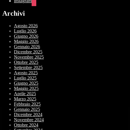
instagram
Archivi
Agosto 2026
Luglio 2026
Giugno 2026
Maggio 2026
Gennaio 2026
Dicembre 2025
Novembre 2025
Ottobre 2025
Settembre 2025
Agosto 2025
Luglio 2025
Giugno 2025
Maggio 2025
Aprile 2025
Marzo 2025
Febbraio 2025
Gennaio 2025
Dicembre 2024
Novembre 2024
Ottobre 2024