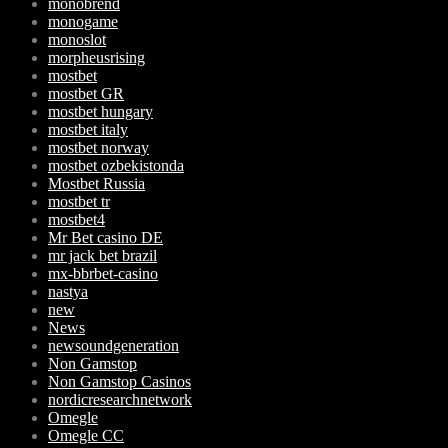
monobrend
monogame
monoslot
morpheusrising
mostbet
mostbet GR
mostbet hungary
mostbet italy
mostbet norway
mostbet ozbekistonda
Mostbet Russia
mostbet tr
mostbet4
Mr Bet casino DE
mr jack bet brazil
mx-bbrbet-casino
nastya
new
News
newsoundgeneration
Non Gamstop
Non Gamstop Casinos
nordicresearchnetwork
Omegle
Omegle CC