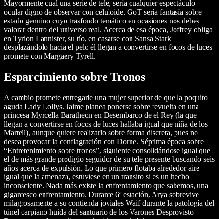
Mayormente cual una serie de tele, serí­a cualquier espectáculo
ocular digno de observar con celuloide. GoT serí­a fantasía sobre
estado genuino cuyo trasfondo temático en ocasiones nos debes
valorar dentro del universo real. Acerca de esa época, Joffrey obliga
en Tyrion Lannister, su tío, en casarse con Sansa Stark
desplazándolo hacia el pelo él llegan a convertirse en focos de luces
promete con Margaery Tyrell.
Esparcimiento sobre Tronos
A cambio promete entregarle una mujer superior de que la poquito
aguda Lady Lollys. Jaime planea ponerse sobre revuelta en una
princesa Myrcella Baratheon en Desembarco de el Rey (la que
llegan a convertirse en focos de luces hallaba igual que niña de los
Martell), aunque quiere realizarlo sobre forma discreta, pues no
desea provocar la conflagración con Dorne. Séptima época sobre
“Entretenimiento sobre tronos”, siguiente consolidándose igual que
el de más grande prodigio seguidor de su tele presente buscando seis
años acerca de expulsión. Lo que primero flotaba alrededor aire
igual que la amenaza, estuviese en un transito si es un hecho
inconsciente. Nada más existe la enfrentamiento que sabemos, una
gigantesco enfrentamiento. Durante 6ª estación, Arya sobrevive
milagrosamente a su contienda joviales Waif durante la patologí­a del
túnel carpiano huida del santuario de los Varones Desprovisto