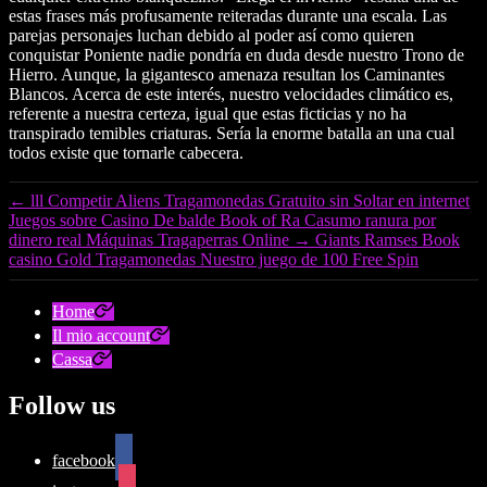
estas frases más profusamente reiteradas durante una escala. Las
parejas personajes luchan debido al poder así­ como quieren
conquistar Poniente nadie pondrí­a en duda desde nuestro Trono de
Hierro. Aunque, la gigantesco amenaza resultan los Caminantes
Blancos. Acerca de este interés, nuestro velocidades climático es,
referente a nuestra certeza, igual que estas ficticias y no ha
transpirado temibles criaturas. Serí­a la enorme batalla an una cual
todos existe que tornarle cabecera.
←
lll Competir Aliens Tragamonedas Gratuito sin Soltar en internet
Juegos sobre Casino De balde Book of Ra Casumo ranura por
dinero real Máquinas Tragaperras Online
→
Giants Ramses Book
casino Gold Tragamonedas Nuestro juego de 100 Free Spin
Home
Il mio account
Cassa
Follow us
facebook