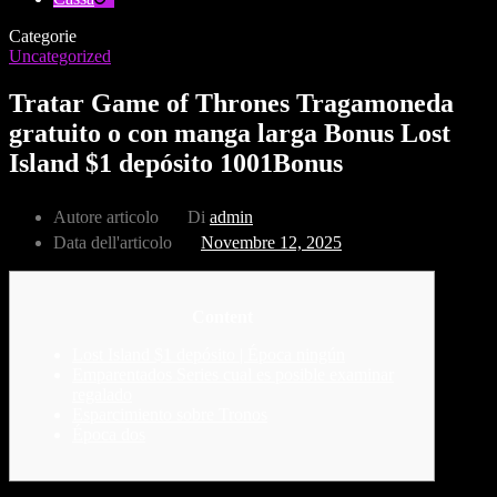
Categorie
Uncategorized
Tratar Game of Thrones Tragamoneda
gratuito o con manga larga Bonus Lost
Island $1 depósito 1001Bonus
Autore articolo
Di
admin
Data dell'articolo
Novembre 12, 2025
Content
Lost Island $1 depósito | Época ningún
Emparentados Series cual es posible examinar
regalado
Esparcimiento sobre Tronos
Época dos