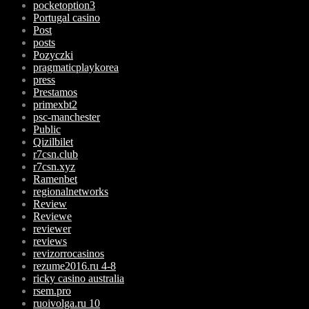
pocketoption3
Portugal casino
Post
posts
Pozyczki
pragmaticplaykorea
press
Prestamos
primexbt2
psc-manchester
Public
Qizilbilet
r7csn.club
r7csn.xyz
Ramenbet
regionalnetworks
Review
Reviewe
reviewer
reviews
revizorrocasinos
rezume2016.ru 4-8
ricky casino australia
rsem.pro
ruoivolga.ru 10