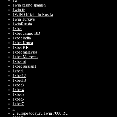
1w
1win casino spanish
1win fr
1WIN Official In Russia
1win Turkiye
1winRussia
1xbet
1xbet casino BD
1xbet india
1xbet Korea
1xbet KR
1xbet malaysia
1xbet Morocco
1xbet pt
1xbet russian1
1xbet1
1xbet12
1xbet13
1xbet3
1xbet4
1xbet5
1xbet6
1xbet7
2
2_europe-today.ru 1win 7000 RU