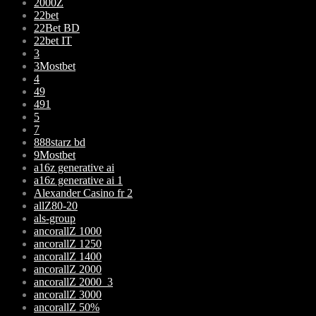
2000Z
22bet
22Bet BD
22bet IT
3
3Mostbet
4
49
491
5
7
888starz bd
9Mostbet
a16z generative ai
a16z generative ai 1
Alexander Casino fr 2
allZ80-20
als-group
ancorallZ 1000
ancorallZ 1250
ancorallZ 1400
ancorallZ 2000
ancorallZ 2000_3
ancorallZ 3000
ancorallZ 50%