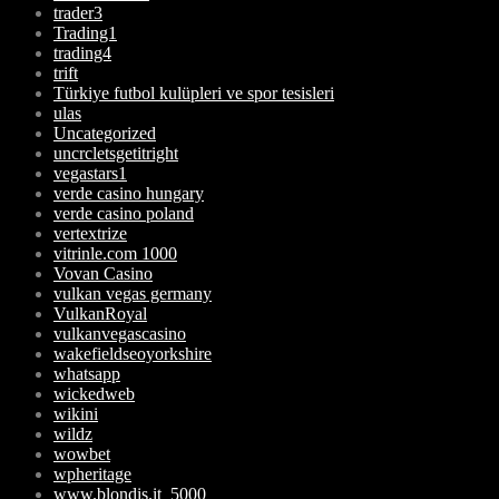
trader3
Trading1
trading4
trift
Türkiye futbol kulüpleri ve spor tesisleri
ulas
Uncategorized
uncrcletsgetitright
vegastars1
verde casino hungary
verde casino poland
vertextrize
vitrinle.com 1000
Vovan Casino
vulkan vegas germany
VulkanRoyal
vulkanvegascasino
wakefieldseoyorkshire
whatsapp
wickedweb
wikini
wildz
wowbet
wpheritage
www.blondis.it_5000