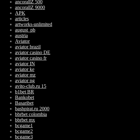
ancorallZ 500
ancorallZ 9000
APK
articles
artworks-unlimited
august_pb
austria
Aviator
aviator brazil
aviator casino DE
aviator casino fr
aviator IN
aviator ke
aviator mz
aviator ng
avito-club.ru 15
b1bet BR
Bankobet
Basaribet
bashpirat.ru 2000
bbrbet colombia
bbrbet mx
bcgame1
bcgame2
bcgame3