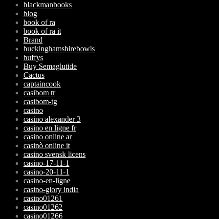
blackmanbooks
blog
book of ra
book of ra it
Brand
buckinghamshirebowls
buffys
Buy Semaglutide
Cactus
captaincook
casibom tr
casibom-tg
casino
casino alexander 3
casino en ligne fr
casino online ar
casinò online it
casino svensk licens
casino-17-11-1
casino-20-11-1
casino-en-ligne
casino-glory india
casino01261
casino01262
casino01266