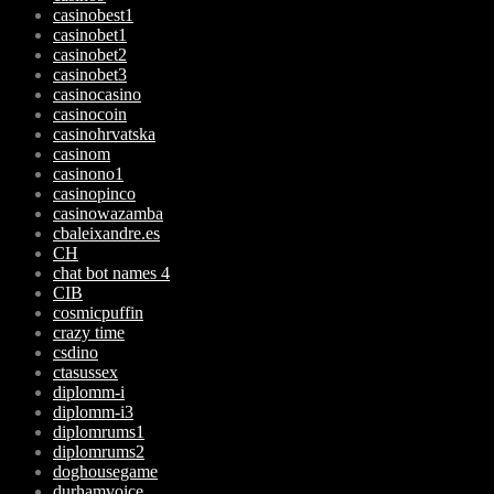
casinobest1
casinobet1
casinobet2
casinobet3
casinocasino
casinocoin
casinohrvatska
casinom
casinono1
casinopinco
casinowazamba
cbaleixandre.es
CH
chat bot names 4
CIB
cosmicpuffin
crazy time
csdino
ctasussex
diplomm-i
diplomm-i3
diplomrums1
diplomrums2
doghousegame
durhamvoice