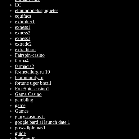
EC
elmundodelosjuguetes
equifacs
exbroker1
exness1
exness2
exness3
extrade2
extradition
Fairspin-casino
farma4
farmacia2
fc-metallurg.ru 10
fcommunity.ru
fortune tiger brazil
FreeSpinscasino1
Gama Casino
gambling
game
Games
glory-casinos tr
google bard ai launch date 1
gosz-diplomas1
guide
henllegolf