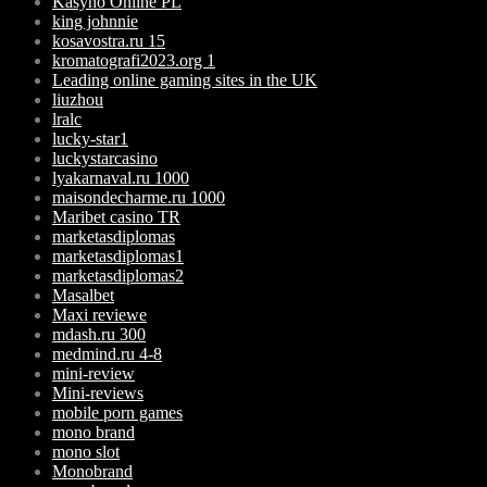
Kasyno Online PL
king johnnie
kosavostra.ru 15
kromatografi2023.org 1
Leading online gaming sites in the UK
liuzhou
lralc
lucky-star1
luckystarcasino
lyakarnaval.ru 1000
maisondecharme.ru 1000
Maribet casino TR
marketasdiplomas
marketasdiplomas1
marketasdiplomas2
Masalbet
Maxi reviewe
mdash.ru 300
medmind.ru 4-8
mini-review
Mini-reviews
mobile porn games
mono brand
mono slot
Monobrand