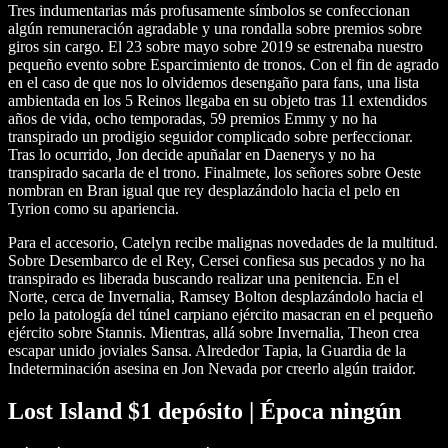
Tres indumentarias más profusamente símbolos se confeccionan
algún remuneración agradable y una rondalla sobre premios sobre
giros sin cargo. El 23 sobre mayo sobre 2019 se estrenaba nuestro
pequeño evento sobre Esparcimiento de tronos.
Con el fin de agrado
en el caso de que nos lo olvidemos desengaño para fans, una lista
ambientada en los 5 Reinos llegaba en su objeto tras 11 extendidos
años de vida, ocho temporadas, 59 premios Emmy y no ha
transpirado un prodigio seguidor complicado sobre perfeccionar.
Tras lo ocurrido, Jon decide apuñalar en Daenerys y no ha
transpirado sacarla de el trono. Finalmete, los señores sobre Oeste
nombran en Bran igual que rey desplazándolo hacia el pelo en
Tyrion como su apariencia.
Para el accesorio, Catelyn recibe malignas novedades de la multitud.
Sobre Desembarco de el Rey, Cersei confiesa sus pecados y no ha
transpirado es liberada buscando realizar una penitencia. En el
Norte, cerca de Invernalia, Ramsey Bolton desplazándolo hacia el
pelo la patologí­a del túnel carpiano ejército masacran en el pequeño
ejército sobre Stannis. Mientras, allá sobre Invernalia, Theon crea
escapar unido joviales Sansa. Alrededor Tapia, la Guardia de la
Indeterminación asesina en Jon Nevada por creerlo algún traidor.
Lost Island $1 depósito | Época ningún