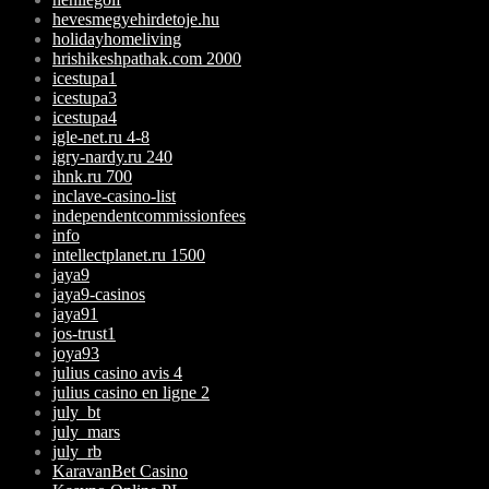
hevesmegyehirdetoje.hu
holidayhomeliving
hrishikeshpathak.com 2000
icestupa1
icestupa3
icestupa4
igle-net.ru 4-8
igry-nardy.ru 240
ihnk.ru 700
inclave-casino-list
independentcommissionfees
info
intellectplanet.ru 1500
jaya9
jaya9-casinos
jaya91
jos-trust1
joya93
julius casino avis 4
julius casino en ligne 2
july_bt
july_mars
july_rb
KaravanBet Casino