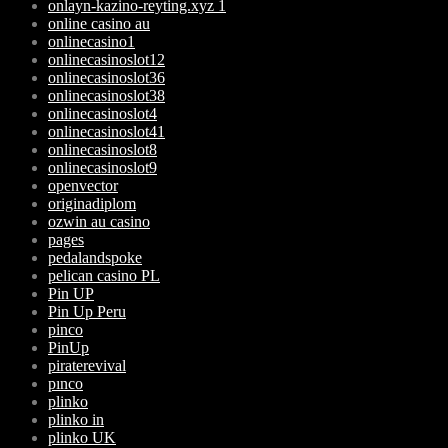
onlayn-kazino-reyting.xyz 1
online casino au
onlinecasino1
onlinecasinoslot12
onlinecasinoslot36
onlinecasinoslot38
onlinecasinoslot4
onlinecasinoslot41
onlinecasinoslot8
onlinecasinoslot9
openvector
originadiplom
ozwin au casino
pages
pedalandspoke
pelican casino PL
Pin UP
Pin Up Peru
pinco
PinUp
piraterevival
pınco
plinko
plinko in
plinko UK