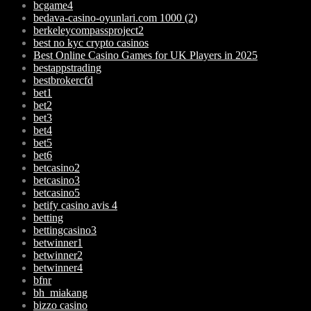
bcgame4
bedava-casino-oyunlari.com 1000 (2)
berkeleycompassproject2
best no kyc crypto casinos
Best Online Casino Games for UK Players in 2025
bestappstrading
bestbrokercfd
bet1
bet2
bet3
bet4
bet5
bet6
betcasino2
betcasino3
betcasino5
betify casino avis 4
betting
bettingcasino3
betwinner1
betwinner2
betwinner4
bfnr
bh_miakang
bizzo casino