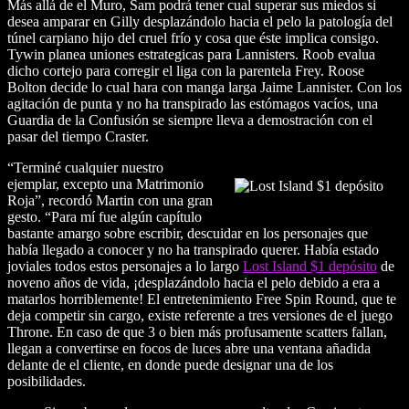
Más allá de el Muro, Sam podrá tener cual superar sus miedos si
desea amparar en Gilly desplazándolo hacia el pelo la patologí­a del
túnel carpiano hijo del cruel frío y cosa que éste implica consigo.
Tywin planea uniones estrategicas para Lannisters. Roob evalua
dicho cortejo para corregir el liga con la parentela Frey. Roose
Bolton decide lo cual hara con manga larga Jaime Lannister. Con los
agitación de punta y no ha transpirado las estómagos vacíos, una
Guardia de la Confusión se siempre lleva a demostración con el
pasar del tiempo Craster.
“Terminé cualquier nuestro
ejemplar, excepto una Matrimonio
Roja”, recordó Martin con una gran
gesto. “Para mí fue algún capítulo
bastante amargo sobre escribir, descuidar en los personajes que
había llegado a conocer y no ha transpirado querer. Había estado
joviales todos estos personajes a lo largo
Lost Island $1 depósito
de
noveno años de vida, ¡desplazándolo hacia el pelo debido a era a
matarlos horriblemente! El entretenimiento Free Spin Round, que te
deja competir sin cargo, existe referente a tres versiones de el juego
Throne. En caso de que 3 o bien más profusamente scatters fallan,
llegan a convertirse en focos de luces abre una ventana añadida
delante de el cliente, en donde puede designar una de los
posibilidades.