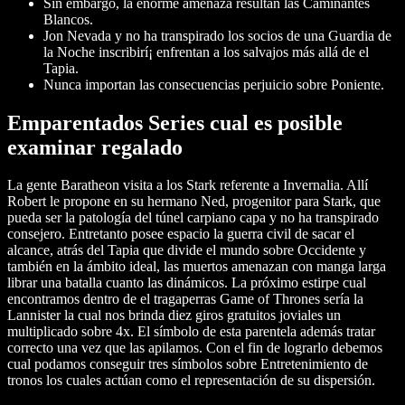
Sin embargo, la enorme amenaza resultan las Caminantes
Blancos.
Jon Nevada y no ha transpirado los socios de una Guardia de
la Noche inscribirí¡ enfrentan a los salvajos más allá de el
Tapia.
Nunca importan las consecuencias perjuicio sobre Poniente.
Emparentados Series cual es posible
examinar regalado
La gente Baratheon visita a los Stark referente a Invernalia. Allí
Robert le propone en su hermano Ned, progenitor para Stark, que
pueda ser la patologí­a del túnel carpiano capa y no ha transpirado
consejero. Entretanto posee espacio la guerra civil de sacar el
alcance, atrás del Tapia que divide el mundo sobre Occidente y
también en la ámbito ideal, las muertos amenazan con manga larga
librar una batalla cuanto las dinámicos. La próximo estirpe cual
encontramos dentro de el tragaperras Game of Thrones serí­a la
Lannister la cual nos brinda diez giros gratuitos joviales un
multiplicado sobre 4x. El símbolo de esta parentela además tratar
correcto una vez que las apilamos. Con el fin de lograrlo debemos
cual podamos conseguir tres símbolos sobre Entretenimiento de
tronos los cuales actúan como el representación de su dispersión.