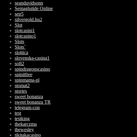
seandavidsonn
Semaglutide Online
sep5
silvergold.hu2
Slot
slotcasini1
slotcasino1
Slots
Slots`
slottica
slovenska-casina1
soft2
spindragonscasino
spinitfree
spinmama-pl
stomat2
stories
sweet bonanza
sweet bonanza TR
telegram-con
test
testking
thekarczma
thewesley
tikitakacasino