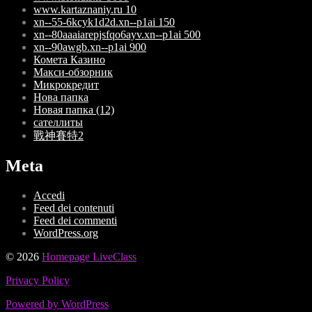
www.kartaznaniy.ru 10
xn--55-6kcyk1d2d.xn--p1ai 150
xn--80aaaiarepjsfqo6ayv.xn--p1ai 500
xn--90awgb.xn--p1ai 900
Комета Казино
Макси-обзорник
Микрокредит
Нова папка
Новая папка (12)
сателлиты
戰神賽特2
Meta
Accedi
Feed dei contenuti
Feed dei commenti
WordPress.org
© 2026
Homepage LiveClass
Privacy Policy
Powered by WordPress