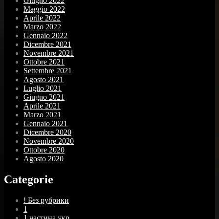
Giugno 2022
Maggio 2022
Aprile 2022
Marzo 2022
Gennaio 2022
Dicembre 2021
Novembre 2021
Ottobre 2021
Settembre 2021
Agosto 2021
Luglio 2021
Giugno 2021
Aprile 2021
Marzo 2021
Gennaio 2021
Dicembre 2020
Novembre 2020
Ottobre 2020
Agosto 2020
Categorie
! Без рубрики
1
1 частина укр