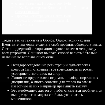
отзыв Реальных Игроков том 1win
In Kz Букмекерская Контора – 1вин Ставки а
Спорт Онлайн
Простая Регистрация а Сайте 1win
In Вход В официальному Сайт Из
Казахстана
Тогда у вас нет аккаунт в Google, Одноклассниках или
Вконтакте, вы можете сделать свой профиль общедоступным.
С его поддержкой авторизация осуществляется менаджеру
всех устройств. Слишком выбрать способ валюты” “только
название во всплывающем окне.
Псевдорасследование регистрации букмекерская
контора 1win открывает все возможности игрокам
усовершенство ставок на спорт.
Линия же представляла огромный выбор спортивных
дисциплин, а много событий для ставок на самые
известные из них например превышать тысячу.
Это необходимо ддя того, чтобы отказаться проблем при
выводе денег и защита свой аккаунт спасась
мошенников.