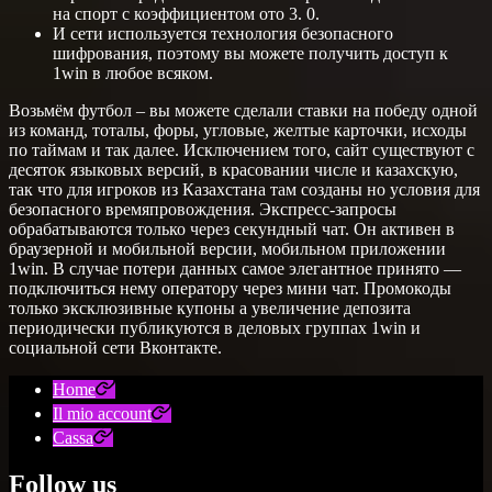
на спорт с коэффициентом ото 3. 0.
И сети используется технология безопасного
шифрования, поэтому вы можете получить доступ к
1win в любое всяком.
Возьмём футбол – вы можете сделали ставки на победу одной
из команд, тоталы, форы, угловые, желтые карточки, исходы
по таймам и так далее. Исключением того, сайт существуют с
десяток языковых версий, в красовании числе и казахскую,
так что для игроков из Казахстана там созданы но условия для
безопасного времяпровождения. Экспресс-запросы
обрабатываются только через секундный чат. Он активен в
браузерной и мобильной версии, мобильном приложении
1win. В случае потери данных самое элегантное принято —
подключиться нему оператору через мини чат. Промокоды
только эксклюзивные купоны а увеличение депозита
периодически публикуются в деловых группах 1win и
социальной сети Вконтакте.
Home
Il mio account
Cassa
Follow us