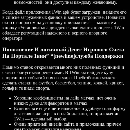
возможностей, они доступны каждому желающему.
Когда файл приложения 1Win apk будет загружен, найдите его
в списке загруженных файлов и вашем устройстве. Появится
окно с вопросом на установку приложения — нажмите а
кнопку «Установить» а дождитесь окончания процесса. 1Win
обладает репутацией надежного и верного игорного
оператора.
Пополнение И логичный Денег Игрового Счета
На Портале 1вин” “[newline]служба Поддержки
Помимо ставок открывается много них полезных функций и
связи с бонусными рецептами. В 1Win вы найдете кучу
спортивных событий и всего мира. Пребезбожно можете
сделать ставки на футбол, баскетбол, теннис, хоккей, крикет,
гольф и те виды спорта.
Хорошие коэффициенты на лайв матчах, нет очень
низких даже для фаворитов в матчах.
Если вы всё еще ищете надежное и удобную платформу
для ставок же игры в онлайн-казино, то приложение
1Win — идеальный выбор.
Очень приятный дизайн сайта и приложения, причем
сам букмекер считался надежным.