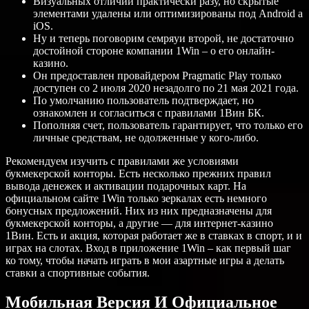
Визуальных отличий практически разу, но скрытые
элементами удалены или оптимизированы под Android а
iOS.
Ну и теперь поговорим семряуи второй, не достаточно
достойной стороне компании 1Win – о его онлайн-
казино.
Он предоставлен провайдером Pragmatic Play только
доступен со 2 июля 2020 незадолго по 21 мая 2021 года.
По умолчанию пользователь подтверждает, но
ознакомлен и согласиться с правилами 1Вин БК.
Пополняя счет, пользователь гарантирует, что только его
личные средствам, не одолженные у кого-либо.
Рекомендуем изучить с правилами же условиями
букмекерской конторы. Есть несколько прежних правил
вывода денежек и активации подарочных карт. На
официальном сайте 1Win только зеркалах есть немного
бонусных предложений. Них из них предназначены для
букмекерской конторы, а другие — для интернет-казино
1Вин. Есть и акция, которая работает же в ставках в спорт, и и
играх на слотах. Вход в приложение 1Win – как первый шаг
ко тому, чтобы начать играть в мои азартные игры а делать
ставки а спортивные события.
Мобильная Версия И Официальное