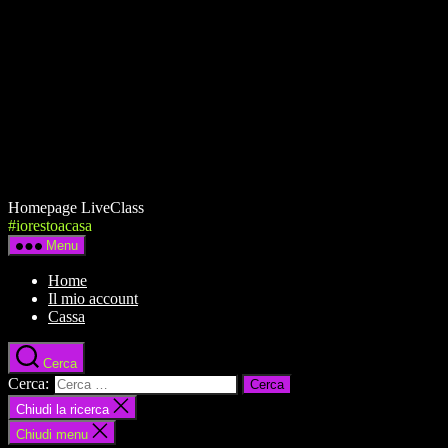
Homepage LiveClass
#iorestoacasa
Menu
Home
Il mio account
Cassa
Cerca
Cerca:
Chiudi la ricerca
Chiudi menu