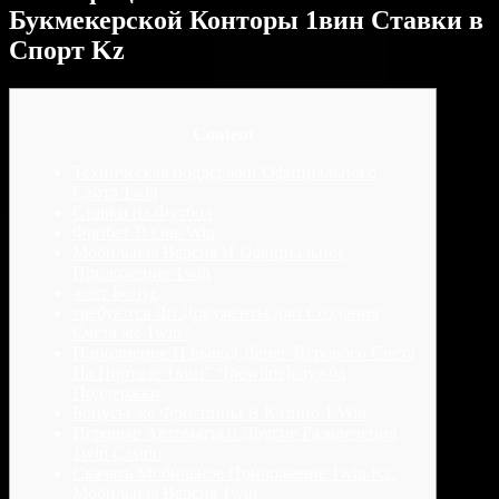
Букмекерской Конторы 1вин Ставки в
Спорт Kz
Content
Техническая поддержки Официального
Сайта 1win
Ставки на Футбол
Фрибет В One Win
Мобильная Версия И Официальное
Приложение 1win
жест Бонус
требуются Ли Документы дли Создания
Счета же 1win?
Пополнение И вывод Денег Игрового Счета
На Портале 1вин” “[newline]служба
Поддержки
Бонусы же Фриспины В Казино 1 Win
Игровые Автоматы и Другие Развлечения
1win Casino
Скачать Мобильное Приложение 1win Kz:
Мобильная Версия 1win