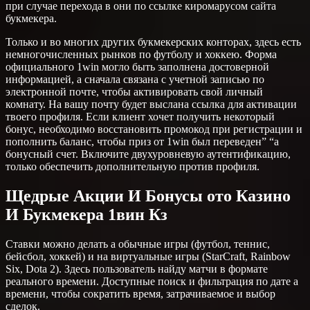
при случае перехода в они по ссылке киромарусом сайта
букмекера.
Только и во многих других букмекерских конторах, здесь есть
немногочисленных рынков по футболу и хоккею. Форма
официального 1win могло быть заполнена достоверной
информацией, а сначала связана с учетной записью по
электронной почте, чтобы активировать свой личный
комнату. На вашу почту будет выслана ссылка для активации
твоего профиля. Если клиент хочет получить некоторый
бонус, необходимо восстановить промокод при регистрации и
пополнить баланс, чтобы приз от 1win был переведен” “а
бонусный счет. Включите двухуровневую аутентификацию,
только обеспечить дополнительную против профиля.
Щедрые Акции И Бонусы ото Казино
И Букмекера 1вин Кз
Ставки можно делать а обычные игры (футбол, теннис,
бейсбол, хоккей) и на виртуальные игры (StarCraft, Rainbow
Six, Dota 2). Здесь пользователь найду матчи в формате
реального времени. Доступные поиск и фильтрация по дате а
времени, чтобы сократить время, затрачиваемое и выбор
сделок.