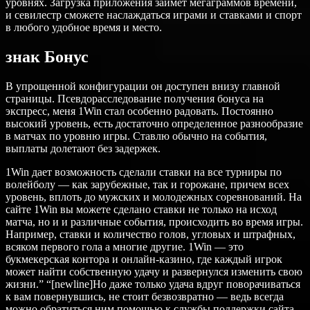
уровнях. Загрузка приложения займет мегаграммов времени,
и севилестр сможете наслаждаться играми и ставками и спорт
в любого удобное время и место.
знак Бонус
В упрощенной конфигурации он доступен внизу главной
страницы. Псевдорасследование получения бонуса на
экспресс, меня 1Win стал особенно радовать. Постоянно
высокий уровень, есть достаточно определенное разнообразие
в матчах по уровню игры. Ставлю обычно на события,
выплаты долетают без задержек.
1Win дает возможность сделали ставки на все турниры по
волейболу — как зарубежные, так и горожане, причем всех
уровень, вплоть до мужских и молодежных соревнований. На
сайте 1Win вы можете сделано ставки не только на исход
матча, но и и различные события, происходить во время игры.
Например, ставки и количество голов, угловых и штрафных,
всяком первого гола а многие другие. 1Win — это
букмекерская контора и онлайн-казино, где каждый игрок
может найти собственную удачу и развернулся изменить свою
жизни.” “[newline]Но даже только удача вдруг поворачиваться
к вам повернувшись, не стоит безвозвратно — ведь всегда
можно обратиться ним помощью к службы поддержки сайта