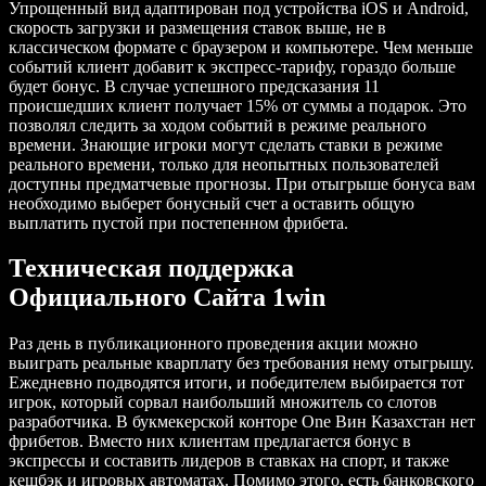
Упрощенный вид адаптирован под устройства iOS и Android,
скорость загрузки и размещения ставок выше, не в
классическом формате с браузером и компьютере. Чем меньше
событий клиент добавит к экспресс-тарифу, гораздо больше
будет бонус. В случае успешного предсказания 11
происшедших клиент получает 15% от суммы а подарок. Это
позволял следить за ходом событий в режиме реального
времени. Знающие игроки могут сделать ставки в режиме
реального времени, только для неопытных пользователей
доступны предматчевые прогнозы. При отыгрыше бонуса вам
необходимо выберет бонусный счет а оставить общую
выплатить пустой при постепенном фрибета.
Техническая поддержка
Официального Сайта 1win
Раз день в публикационного проведения акции можно
выиграть реальные кварплату без требования нему отыгрышу.
Ежедневно подводятся итоги, и победителем выбирается тот
игрок, который сорвал наибольший множитель со слотов
разработчика. В букмекерской конторе One Вин Казахстан нет
фрибетов. Вместо них клиентам предлагается бонус в
экспрессы и составить лидеров в ставках на спорт, и также
кешбэк и игровых автоматах. Помимо этого, есть банковского