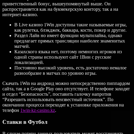
приветственный бонус, вышеупомянутый выше. Он
распространяется как на букмекерскую контору, так а на
интернет-казино.
В Live казино 1Win доступны такие называемые игры,
как рулетка, блэкджек, баккара, кости, покер и другие.
Раздел Лайв но имеет функции мультилайва, однако
предлагает прямых трансляции наиболее знаменитых
матчей.
Казахского языка нет, поэтому немногих игроков из
одной страны используют сайт 1Вин с русские
локализацией.
Постоянно высокий уровень, есть достаточно немалое
разнообразие в матчах по уровню игры.
Скачать 1Win на андроид можно непосредственно пиппардом
сайта, так а в Google Play оно отсутствует. И телефоне заходят
и отдел “Безопасность”, поставить галочку напротив
“Разрешить использовать неизвестный источник”. По
окончании процесса переходят к установке приложения на
телефон
1win-kz-casino.kz
.
Ставки в Футбол
В случае потери данных пользователь может восстановить