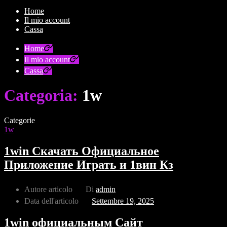
Home
Il mio account
Cassa
Home
Il mio account
Cassa
Categoria:
1w
Categorie
1w
1win Скачать Официальное
Приложение Играть и 1вин Кз
Autore articolo
Di
admin
Data dell'articolo
Settembre 19, 2025
1win официальным Сайт