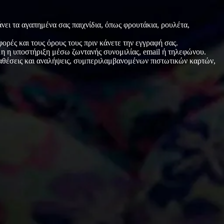
άνει τα αγαπημένα σας παιχνίδια, όπως φρουτάκια, ρουλέτα,
ρές και τους όρους τους πριν κάνετε την εγγραφή σας.
μη η υποστήριξη μέσω ζωντανής συνομιλίας, email ή τηλεφώνου.
ταθέσεις και αναλήψεις, συμπεριλαμβανομένων πιστωτικών καρτών,