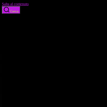
Salta al contenuto
Cerca