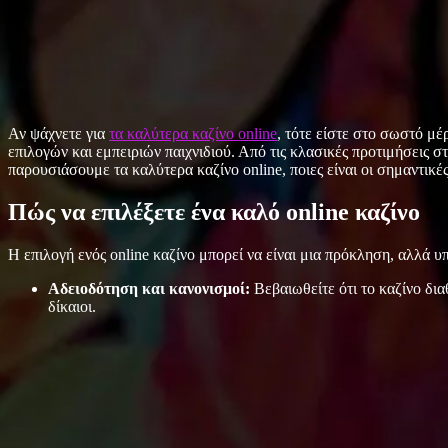
Αν ψάχνετε για
τα καλύτερα καζίνο online
, τότε είστε στο σωστό μέ
επιλογών και εμπειριών παιχνιδιού. Από τις κλασικές προτιμήσεις στα
παρουσιάσουμε τα καλύτερα καζίνο online, ποιες είναι οι σημαντικέ
Πώς να επιλέξετε ένα καλό online καζίνο
Η επιλογή ενός online καζίνο μπορεί να είναι μια πρόκληση, αλλά 
Αδειοδότηση και κανονισμοί:
Βεβαιωθείτε ότι το καζίνο διαθ
δίκαιοι.