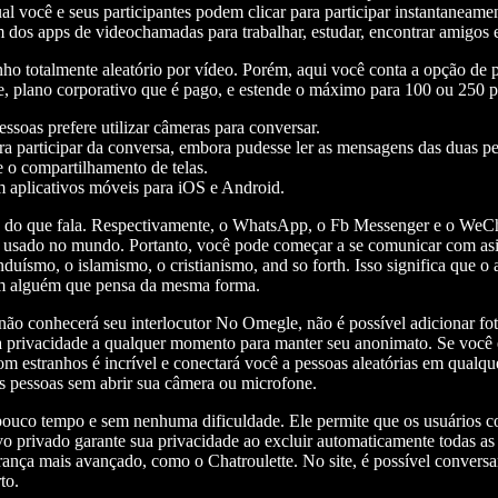
 você e seus participantes podem clicar para participar instantaneam
dos apps de videochamadas para trabalhar, estudar, encontrar amigos e 
o totalmente aleatório por vídeo. Porém, aqui você conta a opção de p
te, plano corporativo que é pago, e estende o máximo para 100 ou 250
ssoas prefere utilizar câmeras para conversar.
ara participar da conversa, embora pudesse ler as mensagens das duas 
 o compartilhamento de telas.
m aplicativos móveis para iOS e Android.
os” do que fala. Respectivamente, o WhatsApp, o Fb Messenger e o WeC
 usado no mundo. Portanto, você pode começar a se comunicar com asi
nduísmo, o islamismo, o cristianismo, and so forth. Isso significa que
com alguém que pensa da mesma forma.
 não conhecerá seu interlocutor No Omegle, não é possível adicionar f
s à privacidade a qualquer momento para manter seu anonimato. Se voc
om estranhos é incrível e conectará você a pessoas aleatórias em qualqu
as pessoas sem abrir sua câmera ou microfone.
 pouco tempo e sem nenhuma dificuldade. Ele permite que os usuários 
vo privado garante sua privacidade ao excluir automaticamente todas a
urança mais avançado, como o Chatroulette. No site, é possível conver
to.