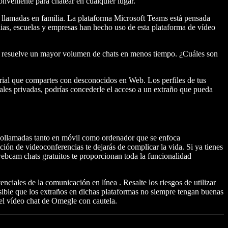
onveniente para chatear en cualquier lugar.
s llamadas en familia. La plataforma Microsoft Teams está pensada
ias, escuelas y empresas han hecho uso de esta plataforma de vídeo
s y resuelve un mayor volumen de chats en menos tiempo. ¿Cuáles son
rial que compartes con desconocidos en Web. Los perfiles de tus
iales privadas, podrías concederle el acceso a un extraño que pueda
ideollamadas tanto en móvil como ordenador que se enfoca
ión de videoconferencias te dejarás de complicar la vida. Si ya tienes
 webcam chats gratuitos te proporcionan toda la funcionalidad
nciales de la comunicación en línea . Resalte los riesgos de utilizar
ible que los extraños en dichas plataformas no siempre tengan buenas
 el vídeo chat de Omegle con cautela.