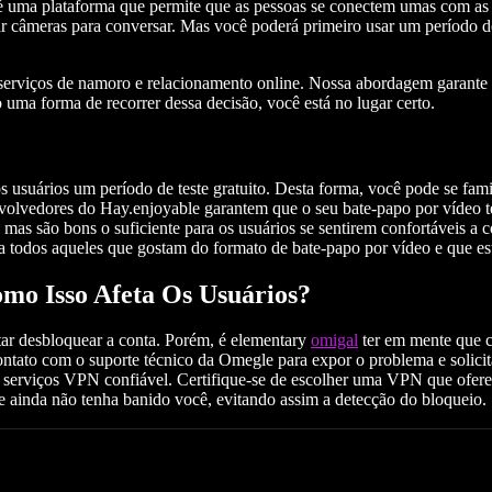
uma plataforma que permite que as pessoas se conectem umas com as o
zar câmeras para conversar. Mas você poderá primeiro usar um período 
os serviços de namoro e relacionamento online. Nossa abordagem garante
uma forma de recorrer dessa decisão, você está no lugar certo.
usuários um período de teste gratuito. Desta forma, você pode se famil
volvedores do Hay.enjoyable garantem que o seu bate-papo por vídeo t
 mas são bons o suficiente para os usuários se sentirem confortáveis a
ra todos aqueles que gostam do formato de bate-papo por vídeo e que 
mo Isso Afeta Os Usuários?
ntar desbloquear a conta. Porém, é elementary
omigal
ter em mente que c
contato com o suporte técnico da Omegle para expor o problema e solicit
rviços VPN confiável. Certifique-se de escolher uma VPN⁤ que ofereça
e ainda não tenha banido você, evitando assim a detecção do bloqueio.