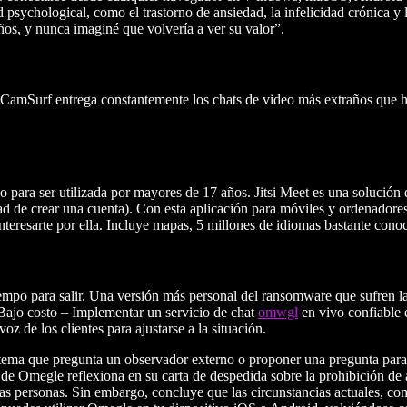
psychological, como el trastorno de ansiedad, la infelicidad crónica y 
s, y nunca imaginé que volvería a ver su valor”.
 web. CamSurf entrega constantemente los chats de video más extraños qu
lo para ser utilizada por mayores de 17 años. Jitsi Meet es una solució
sidad de crear una cuenta). Con esta aplicación para móviles y ordenado
teresarte por ella. Incluye mapas, 5 millones de idiomas bastante conocid
iempo para salir. Una versión más personal del ransomware que sufren las
. Bajo costo – Implementar un servicio de chat
omwgl
en vivo confiable 
z de los clientes para ajustarse a la situación.
ema que pregunta un observador externo o proponer una pregunta para q
r de Omegle reflexiona en su carta de despedida sobre la prohibición de
as personas. Sin embargo, concluye que las circunstancias actuales, co