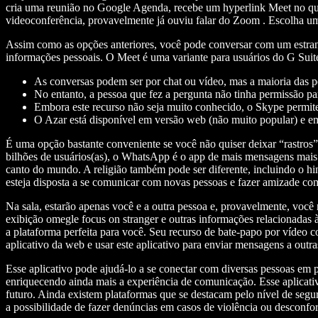
cria uma reunião no Google Agenda, recebe um hyperlink Meet no qual
videoconferência, provavelmente já ouviu falar do Zoom . Escolha um 
Assim como as opções anteriores, você pode conversar com um estranh
informações pessoais. O Meet é uma variante para usuários do G Sui
As conversas podem ser por chat ou vídeo, mas a maioria das pe
No entanto, a pessoa que fez a pergunta não tinha permissão p
Embora este recurso não seja muito conhecido, o Skype permite
O Azar está disponível em versão web (não muito popular) e e
É uma opção bastante conveniente se você não quiser deixar “rastr
bilhões de usuários(as), o WhatsApp é o app de mais mensagens mais
canto do mundo. A religião também pode ser diferente, incluindo o hi
esteja disposta a se comunicar com novas pessoas e fazer amizade 
Na sala, estarão apenas você e a outra pessoa e, provavelmente, você
exibição omegle focus on stranger e outras informações relacionada
a plataforma perfeita para você. Seu recurso de bate-papo por vídeo c
aplicativo da web e usar este aplicativo para enviar mensagens a outr
Esse aplicativo pode ajudá-lo a se conectar com diversas pessoas em
enriquecendo ainda mais a experiência de comunicação. Esse aplicati
futuro. Ainda existem plataformas que se destacam pelo nível de seg
a possibilidade de fazer denúncias em casos de violência ou desconfor