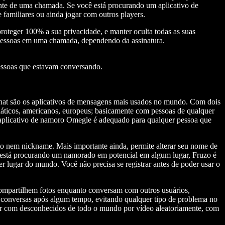
ente de uma chamada. Se você está procurando um aplicativo de
familiares ou ainda jogar com outros players.
roteger 100% a sua privacidade, e manter oculta todas as suas
 pessoas em uma chamada, dependendo da assinatura.
pessoas que estavam conversando.
hat são os aplicativos de mensagens mais usados no mundo. Com dois
áticos, americanos, europeus; basicamente com pessoas de qualquer
 o aplicativo de namoro Omegle é adequado para qualquer pessoa que
oto nem nickname. Mais importante ainda, permite alterar seu nome de
ê está procurando um namorado em potencial em algum lugar, Fruzo é
er lugar do mundo. Você não precisa se registrar antes de poder usar o
compartilhem fotos enquanto conversam com outros usuários,
s conversas após algum tempo, evitando qualquer tipo de problema no
sar com desconhecidos de todo o mundo por vídeo aleatoriamente, com