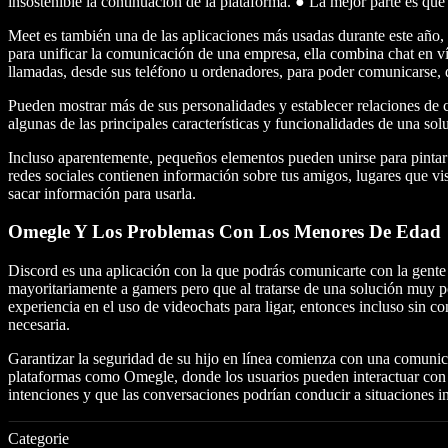
insostenible la continuación de la plataforma. ● La mejor parte es qu
Meet es también una de las aplicaciones más usadas durante este año,
para unificar la comunicación de una empresa, ella combina chat en v
llamadas, desde sus teléfono u ordenadores, para poder comunicarse, d
Pueden mostrar más de sus personalidades y establecer relaciones de
algunas de las principales características y funcionalidades de una so
Incluso aparentemente, pequeños elementos pueden unirse para pintar
redes sociales contienen información sobre tus amigos, lugares que vi
sacar información para usarla.
Omegle Y Los Problemas Con Los Menores De Edad
Discord es una aplicación con la que podrás comunicarte con la gente
mayoritariamente a gamers pero que al tratarse de una solución muy pot
experiencia en el uso de videochats para ligar, entonces incluso sin c
necesaria.
Garantizar la seguridad de su hijo en línea comienza con una comunicaci
plataformas como Omegle, donde los usuarios pueden interactuar con 
intenciones y que las conversaciones podrían conducir a situaciones in
Categorie