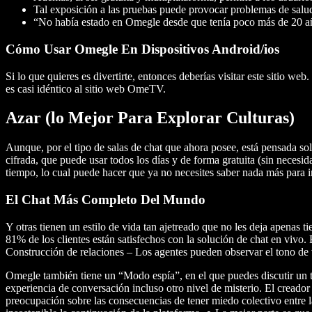
Tal exposición a las pruebas puede provocar problemas de salud 
“No había estado en Omegle desde que tenía poco más de 20 año
Cómo Usar Omegle En Dispositivos Android/ios
Si lo que quieres es divertirte, entonces deberías visitar este sitio
es casi idéntico al sitio web OmeTV.
Azar (lo Mejor Para Explorar Culturas)
Aunque, por el tipo de salas de chat que ahora posee, está pensada so
cifrada, que puede usar todos los días y de forma gratuita (sin nece
tiempo, lo cual puede hacer que ya no necesites saber nada más para in
El Chat Más Completo Del Mundo
Y otras tienen un estilo de vida tan ajetreado que no les deja apenas t
81% de los clientes están satisfechos con la solución de chat en vivo
Construcción de relaciones – Los agentes pueden observar el tono de vo
Omegle también tiene un “Modo espía”, en el que puedes discutir un t
experiencia de conversación incluso otro nivel de misterio. El creado
preocupación sobre las consecuencias de tener miedo colectivo entre l