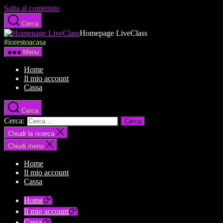
Salta al contenuto
Cerca
Homepage LiveClass
#iorestoacasa
Menu
Home
Il mio account
Cassa
Cerca
Cerca:
Chiudi la ricerca
Chiudi menu
Home
Il mio account
Cassa
Home
Il mio account
Cassa