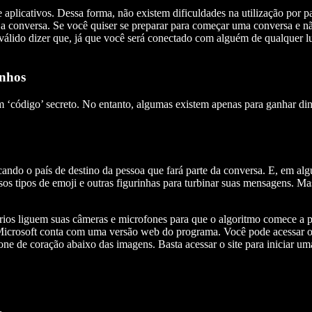
aplicativos. Dessa forma, não existem dificuldades na utilização por pa
ar a conversa. Se você quiser se preparar para começar uma conversa e 
válido dizer que, já que você será conectado com alguém de qualquer l
anhos
 um ‘código’ secreto. No entanto, algumas existem apenas para ganhar d
ndo o país de destino da pessoa que fará parte da conversa. E, em algu
sos tipos de emoji e outras figurinhas para turbinar suas mensagens. M
rios liguem suas câmeras e microfones para que o algoritmo comece a pr
Microsoft conta com uma versão web do programa. Você pode acessar o 
cone de coração abaixo das imagens. Basta acessar o site para iniciar 