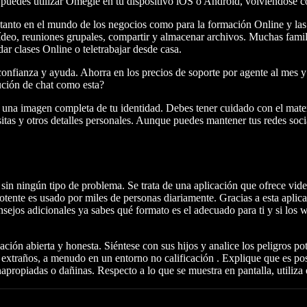
e puedes utilizar Omegle en tu dispositivo iOS o Android, volviéndose c
 tanto en el mundo de los negocios como para la formación Online y la
ídeo, reuniones grupales, compartir y almacenar archivos. Muchas famil
ar clases Online o teletrabajar desde casa.
 confianza y ayuda. Ahorra en los precios de soporte por agente al me
lución de chat como esta?
 una imagen completa de tu identidad. Debes tener cuidado con el mate
sitas y otros detalles personales. Aunque puedes mantener tus redes soc
 sin ningún tipo de problema. Se trata de una aplicación que ofrece v
ente es usado por miles de personas diariamente. Gracias a esta aplicac
onsejos adicionales ya sabes qué formato es el adecuado para ti y si los
ón abierta y honesta. Siéntese con sus hijos y analice los peligros pote
extraños, a menudo en un entorno no calificación . Explique que es pos
apropiadas o dañinas. Respecto a lo que se muestra en pantalla, utiliza