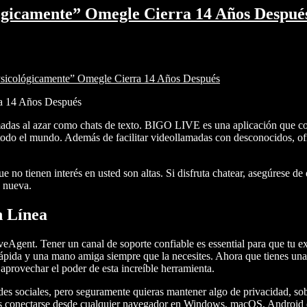
ológicamente” Omegle Cierra 14 Años Despué
 Psicológicamente” Omegle Cierra 14 Años Después
ra 14 Años Después
madas al azar como chats de texto. BIGO LIVE es una aplicación que co
e todo el mundo. Además de facilitar videollamadas con desconocidos, o
ue no tienen interés en usted son altas. Si disfruta chatear, asegúrese d
e nueva.
n Línea
veAgent. Tener un canal de soporte confiable es essential para que tu ex
rápida y una mano amiga siempre que la necesites. Ahora que tienes una
aprovechar el poder de esta increíble herramienta.
redes sociales, pero seguramente quieras mantener algo de privacidad, s
rios conectarse desde cualquier navegador en Windows, macOS, Android 