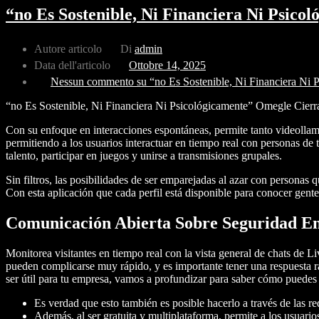
“no Es Sostenible, Ni Financiera Ni Psic
Autore articolo
Di
admin
Data dell'articolo
Ottobre 14, 2025
Nessun commento
su “no Es Sostenible, Ni Financiera Ni
“no Es Sostenible, Ni Financiera Ni Psicológicamente” Omegle Cier
Con su enfoque en interacciones espontáneas, permite tanto videolla
permitiendo a los usuarios interactuar en tiempo real con personas d
talento, participar en juegos y unirse a transmisiones grupales.
Sin filtros, las posibilidades de ser emparejadas al azar con personas q
Con esta aplicación que cada perfil está disponible para conocer gent
Comunicación Abierta Sobre Seguridad E
Monitorea visitantes en tiempo real con la vista general de chats de Li
pueden complicarse muy rápido, y es importante tener una respuesta 
ser útil para tu empresa, vamos a profundizar para saber cómo puedes 
Es verdad que esto también es posible hacerlo a través de las 
Además, al ser gratuita y multiplataforma, permite a los usua