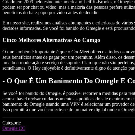
Criado em 2009 pelo estudante americano Leif K-Brooks, o Omegle é 
podem ser por chat ou vídeo, mas a maioria das pessoas prefere utili
benefícios do bate-papo por vídeo antes de decidir.
Em nosso site, realizamos análises abrangentes e criteriosas de vári
decisões informadas. Se você foi banido do Omegle e está procurando 
Cinco Melhores Alternativas Ao Camgo
O que também é importante é que o CooMeet oferece a todos os novos 
seus benefícios antes de pagar por um premium. Além disso, os desen
uma boa moderação e serviço de suporte. Claro que não são perfeitos,
semelhantes. O Hay.enjoyable é definitivamente digno de atenção pa
-⁣ O Que É Um Banimento Do Omegle E Co
Se você for banido do‌ Omegle, é possível recorrer a medidas para te
aconselhável revisar cuidadosamente as políticas do site e entrar em 
banimento do Omegle usando uma VPN é selecionar⁤ um provedor de se
Isso permitirá que você conecte-se de um native digital onde o Omegl
Categorie
Omegle CC