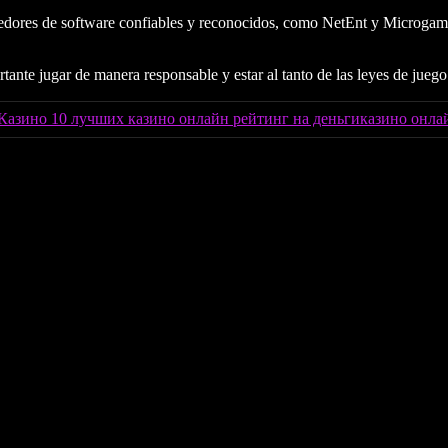
ores de software confiables y reconocidos, como NetEnt y Microgaming,
rtante jugar de manera responsable y estar al tanto de las leyes de jueg
азино 10 лучших казино онлайн рейтинг на деньгиказино онла