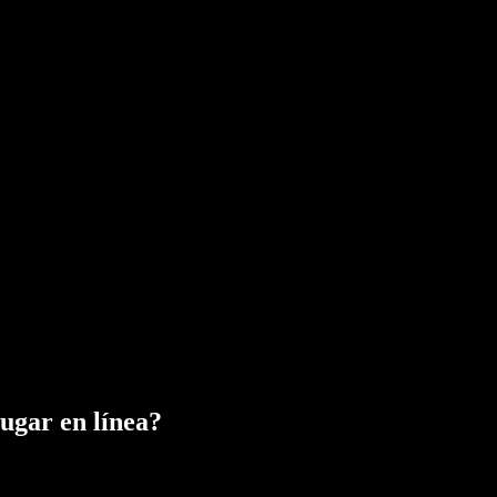
jugar en línea?