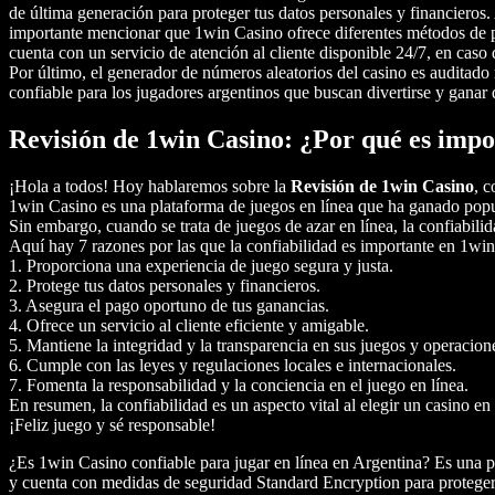
de última generación para proteger tus datos personales y financieros.
importante mencionar que 1win Casino ofrece diferentes métodos de pago
cuenta con un servicio de atención al cliente disponible 24/7, en cas
Por último, el generador de números aleatorios del casino es auditad
confiable para los jugadores argentinos que buscan divertirse y ganar 
Revisión de 1win Casino: ¿Por qué es impor
¡Hola a todos! Hoy hablaremos sobre la
Revisión de 1win Casino
, c
1win Casino es una plataforma de juegos en línea que ha ganado popu
Sin embargo, cuando se trata de juegos de azar en línea, la confiabilida
Aquí hay 7 razones por las que la confiabilidad es importante en 1win
1. Proporciona una experiencia de juego segura y justa.
2. Protege tus datos personales y financieros.
3. Asegura el pago oportuno de tus ganancias.
4. Ofrece un servicio al cliente eficiente y amigable.
5. Mantiene la integridad y la transparencia en sus juegos y operacion
6. Cumple con las leyes y regulaciones locales e internacionales.
7. Fomenta la responsabilidad y la conciencia en el juego en línea.
En resumen, la confiabilidad es un aspecto vital al elegir un casino en 
¡Feliz juego y sé responsable!
¿Es 1win Casino confiable para jugar en línea en Argentina? Es una p
y cuenta con medidas de seguridad Standard Encryption para proteger 