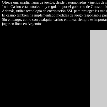
Ofrece una amplia gama de juegos, desde tragamonedas y juegos de m
1win Casino está autorizado y regulado por el gobierno de Curazao, lo
Además, utiliza tecnología de encriptación SSL para proteger las trans
El casino también ha implementado medidas de juego responsable para 
Sin embargo, como con cualquier casino en línea, siempre es important
jugar en línea en Argentina.