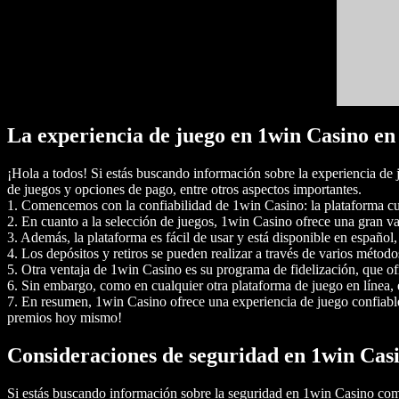
La experiencia de juego en 1win Casino en
¡Hola a todos! Si estás buscando información sobre la experiencia de j
de juegos y opciones de pago, entre otros aspectos importantes.
1. Comencemos con la confiabilidad de 1win Casino: la plataforma cuen
2. En cuanto a la selección de juegos, 1win Casino ofrece una gran v
3. Además, la plataforma es fácil de usar y está disponible en español
4. Los depósitos y retiros se pueden realizar a través de varios método
5. Otra ventaja de 1win Casino es su programa de fidelización, que of
6. Sin embargo, como en cualquier otra plataforma de juego en línea, e
7. En resumen, 1win Casino ofrece una experiencia de juego confiabl
premios hoy mismo!
Consideraciones de seguridad en 1win Cas
Si estás buscando información sobre la seguridad en 1win Casino com