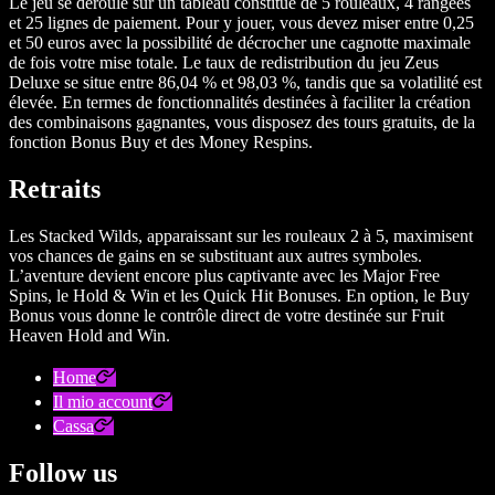
Le jeu se déroule sur un tableau constitué de 5 rouleaux, 4 rangées
et 25 lignes de paiement. Pour y jouer, vous devez miser entre 0,25
et 50 euros avec la possibilité de décrocher une cagnotte maximale
de fois votre mise totale. Le taux de redistribution du jeu Zeus
Deluxe se situe entre 86,04 % et 98,03 %, tandis que sa volatilité est
élevée. En termes de fonctionnalités destinées à faciliter la création
des combinaisons gagnantes, vous disposez des tours gratuits, de la
fonction Bonus Buy et des Money Respins.
Retraits
Les Stacked Wilds, apparaissant sur les rouleaux 2 à 5, maximisent
vos chances de gains en se substituant aux autres symboles.
L’aventure devient encore plus captivante avec les Major Free
Spins, le Hold & Win et les Quick Hit Bonuses. En option, le Buy
Bonus vous donne le contrôle direct de votre destinée sur Fruit
Heaven Hold and Win.
Home
Il mio account
Cassa
Follow us