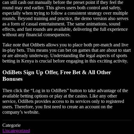
can still cash out manually before the preset point if they feel the
round may end earlier. This gives users both control and safety,
especially when trying to follow a consistent strategy over multiple
rounds. Beyond training and practice, the demo version also serves
as a form of casual entertainment. The same animations, sound
effects, and fast rounds are available, delivering the full experience
without any financial consequences.
Take note that Odibets allows you to place both pre-match and live
in-play bets. This means you can bet on games that are about to start
or are already underway. Understanding the legal aspects of sports
betting in Kenya is crucial before engaging in this exciting activity.
OdiBets Sign Up Offer, Free Bet & All Other
Bonuses
Then click the “Log in to OdiBets” button to take advantage of the
available betting options or play at the casino. Like any other
service, OdiBets provides access to its services only to registered
users. Therefore, you first need to create an account on the
company’s website.
Categorie
Uncategorized