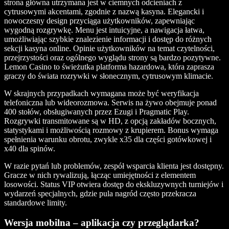
strona główna utrzymana jest w ciemnych odcieniach z
cytrusowymi akcentami, zgodnie z nazwą kasyna. Elegancki i
nowoczesny design przyciąga użytkowników, zapewniając
wygodną rozgrywkę. Menu jest intuicyjne, a nawigacja łatwa,
umożliwiając szybkie znalezienie informacji i dostęp do różnych
sekcji kasyna online. Opinie użytkowników na temat czytelności,
przejrzystości oraz ogólnego wyglądu strony są bardzo pozytywne.
Lemon Casino to świeżutka platforma hazardowa, która zaprasza
graczy do świata rozrywki w słonecznym, cytrusowym klimacie.
W skrajnych przypadkach wymagana może być weryfikacja
telefoniczna lub wideorozmowa. Serwis na żywo obejmuje ponad
400 stołów, obsługiwanych przez Ezugi i Pragmatic Play.
Rozgrywki transmitowane są w HD, z opcją zakładów bocznych,
statystykami i możliwością rozmowy z krupierem. Bonus wymaga
spełnienia warunku obrotu, zwykle x35 dla części gotówkowej i
x40 dla spinów​.
W razie pytań lub problemów, zespół wsparcia klienta jest dostępny.
Gracze w nich rywalizują, łącząc umiejętności z elementem
losowości. Status VIP otwiera dostęp do ekskluzywnych turniejów i
wydarzeń specjalnych, gdzie pula nagród często przekracza
standardowe limity.
Wersja mobilna – aplikacja czy przeglądarka?