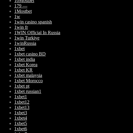
10Mostbet
179 —
1Mostbet
1w
1win casino spanish
1win fr
1WIN Official In Russia
1win Turkiye
1winRussia
1xbet
1xbet casino BD
1xbet india
1xbet Korea
1xbet KR
1xbet malaysia
1xbet Morocco
1xbet pt
1xbet russian1
1xbet1
1xbet12
1xbet13
1xbet3
1xbet4
1xbet5
1xbet6