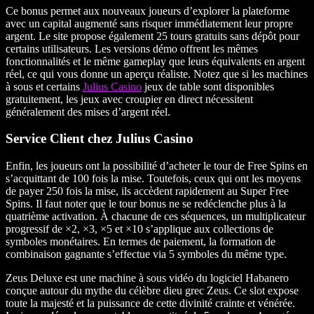
Ce bonus permet aux nouveaux joueurs d’explorer la plateforme
avec un capital augmenté sans risquer immédiatement leur propre
argent. Le site propose également 25 tours gratuits sans dépôt pour
certains utilisateurs. Les versions démo offrent les mêmes
fonctionnalités et le même gameplay que leurs équivalents en argent
réel, ce qui vous donne un aperçu réaliste. Notez que si les machines
à sous et certains
Julius Casino
jeux de table sont disponibles
gratuitement, les jeux avec croupier en direct nécessitent
généralement des mises d’argent réel.
Service Client chez Julius Casino
Enfin, les joueurs ont la possibilité d’acheter le tour de Free Spins en
s’acquittant de 100 fois la mise. Toutefois, ceux qui ont les moyens
de payer 250 fois la mise, ils accèdent rapidement au Super Free
Spins. Il faut noter que le tour bonus ne se redéclenche plus à la
quatrième activation. À chacune de ces séquences, un multiplicateur
progressif de ×2, ×3, ×5 et ×10 s’applique aux collections de
symboles monétaires. En termes de paiement, la formation de
combinaison gagnante s’effectue via 5 symboles du même type.
Zeus Deluxe est une machine à sous vidéo du logiciel Habanero
conçue autour du mythe du célèbre dieu grec Zeus. Ce slot expose
toute la majesté et la puissance de cette divinité crainte et vénérée.