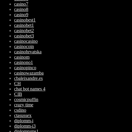
casino7
casino8
casino9
casinobest1
casinobet1
casinobet2
casinobet3
casinocasino
casinocoin
casinohrvatska
casinom
casinono1
casinopinco
casinowazamba
cbaleixandre.es
CH
chat bot names 4
CIB
cosmicpuffin
crazy time
csdino
ctasussex
diplomm-i
diplomm-i3
diplomrums1