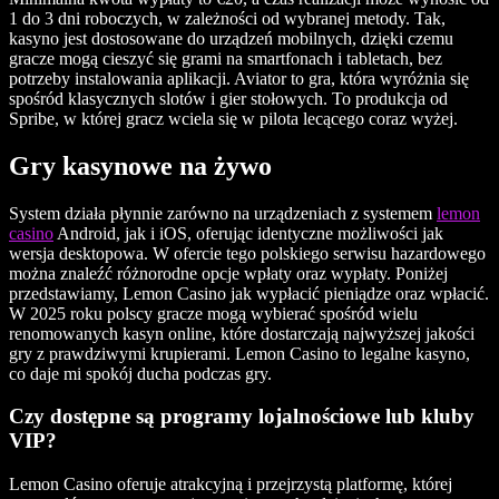
1 do 3 dni roboczych, w zależności od wybranej metody. Tak,
kasyno jest dostosowane do urządzeń mobilnych, dzięki czemu
gracze mogą cieszyć się grami na smartfonach i tabletach, bez
potrzeby instalowania aplikacji. Aviator to gra, która wyróżnia się
spośród klasycznych slotów i gier stołowych. To produkcja od
Spribe, w której gracz wciela się w pilota lecącego coraz wyżej.
Gry kasynowe na żywo
System działa płynnie zarówno na urządzeniach z systemem
lemon
casino
Android, jak i iOS, oferując identyczne możliwości jak
wersja desktopowa. W ofercie tego polskiego serwisu hazardowego
można znaleźć różnorodne opcje wpłaty oraz wypłaty. Poniżej
przedstawiamy, Lemon Casino jak wypłacić pieniądze oraz wpłacić.
W 2025 roku polscy gracze mogą wybierać spośród wielu
renomowanych kasyn online, które dostarczają najwyższej jakości
gry z prawdziwymi krupierami. Lemon Casino to legalne kasyno,
co daje mi spokój ducha podczas gry.
Czy dostępne są programy lojalnościowe lub kluby
VIP?
Lemon Casino oferuje atrakcyjną i przejrzystą platformę, której