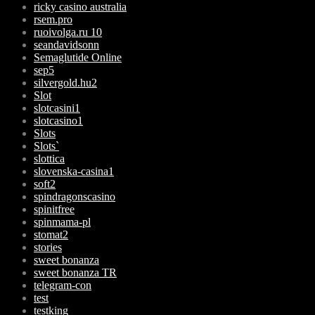
ricky casino australia
rsem.pro
ruoivolga.ru 10
seandavidsonn
Semaglutide Online
sep5
silvergold.hu2
Slot
slotcasini1
slotcasino1
Slots
Slots`
slottica
slovenska-casina1
soft2
spindragonscasino
spinitfree
spinmama-pl
stomat2
stories
sweet bonanza
sweet bonanza TR
telegram-con
test
testking