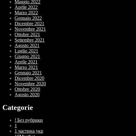
Maggio 2022
Aprile 2022
Marzo 2022
Gennaio 2022
Dicembre 2021
Novembre 2021
Ottobre 2021
Settembre 2021
Agosto 2021
Luglio 2021
Giugno 2021
Aprile 2021
Marzo 2021
Gennaio 2021
Dicembre 2020
Novembre 2020
Ottobre 2020
Agosto 2020
Categorie
! Без рубрики
1
1 частина укр