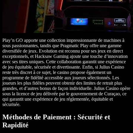
Play’n GO apporte une collection impressionnante de machines à
sous passionnantes, tandis que Pragmatic Play offre une gamme
diversifiée de jeux. Evolution est reconnu pour ses jeux en direct
exceptionnels, et Hacksaw Gaming ajoute une touche d’innovation
avec ses titres uniques. Cette collaboration garantit une expérience
de jeu équitable, sécurisée et divertissante. Enfin, si Julius Casino
reste très discret à ce sujet, le casino propose également un
programme de fidélité accessible aux joueurs sélectionnés. Les
joueurs les plus fidèles peuvent obtenir des limites de retrait plus
grandes, et d’autres bonus de façon individuelle. Julius Casino opère
sous la licence de jeu délivrée par le gouvernement de Curaçao, ce
qui garantit une expérience de jeu réglementée, équitable et
sécurisée.
Méthodes de Paiement : Sécurité et
Rapidité