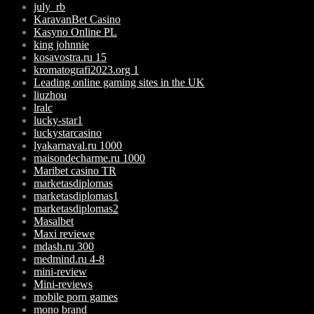
july_rb
KaravanBet Casino
Kasyno Online PL
king johnnie
kosavostra.ru 15
kromatografi2023.org 1
Leading online gaming sites in the UK
liuzhou
lralc
lucky-star1
luckystarcasino
lyakarnaval.ru 1000
maisondecharme.ru 1000
Maribet casino TR
marketasdiplomas
marketasdiplomas1
marketasdiplomas2
Masalbet
Maxi reviewe
mdash.ru 300
medmind.ru 4-8
mini-review
Mini-reviews
mobile porn games
mono brand