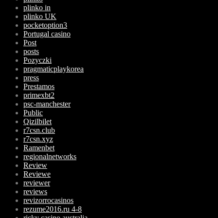
plinko in
plinko UK
pocketoption3
Portugal casino
Post
posts
Pozyczki
pragmaticplaykorea
press
Prestamos
primexbt2
psc-manchester
Public
Qizilbilet
r7csn.club
r7csn.xyz
Ramenbet
regionalnetworks
Review
Reviewe
reviewer
reviews
revizorrocasinos
rezume2016.ru 4-8
ricky casino australia