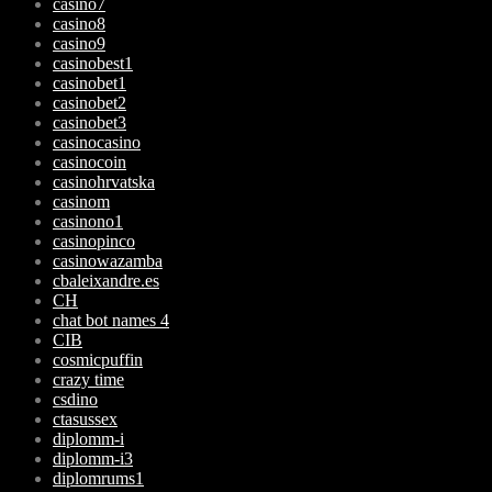
casino7
casino8
casino9
casinobest1
casinobet1
casinobet2
casinobet3
casinocasino
casinocoin
casinohrvatska
casinom
casinono1
casinopinco
casinowazamba
cbaleixandre.es
CH
chat bot names 4
CIB
cosmicpuffin
crazy time
csdino
ctasussex
diplomm-i
diplomm-i3
diplomrums1