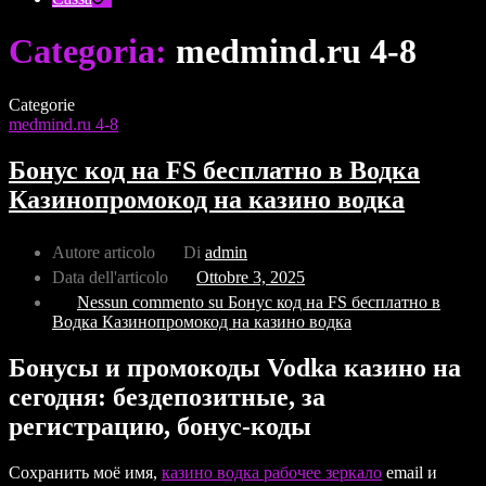
Categoria:
medmind.ru 4-8
Categorie
medmind.ru 4-8
Бонус код на FS бесплатно в Водка
Казинопромокод на казино водка
Autore articolo
Di
admin
Data dell'articolo
Ottobre 3, 2025
Nessun commento
su Бонус код на FS бесплатно в
Водка Казинопромокод на казино водка
Бонусы и промокоды Vodka казино на
сегодня: бездепозитные, за
регистрацию, бонус-коды
Сохранить моё имя,
казино водка рабочее зеркало
email и