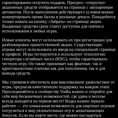
гарантированно получить подарок. Прогресс «открутки»
акционных средств отображается на странице с запущенным
автоматом. После выполнения действующего условия можно
конвертировать промо баллы в реальные деньги. Понадобится
только нажать на кнопку «Забрать» на странице акции.
Выданные средства сразу станут доступны для снятия и
использования в любых играх.
Новые клиенты могут использовать их при регистрации для
разблокировки приветственной акции. Существующие
игроки могут использовать их введя на специальной странице
в профиле. Игры тестируются и используют технологию
генератора случайных чисел (RNG), чтобы гарантировать
честную игру. Он также принимает как фиатные, так и
криптовалютные платежи как для пополнения, так и для
вывода средств.
Мы стремимся обеспечить вам максимальное удовольствие от
игры, предлагая качественную поддержку на каждом этапе.
Присоединяйтесь к сообществу Vodka казино и откройте для
себя мир бесконечных возможностей, где удача и веселье
всегда находятся на первом месте! Водка казино зеркало
рабочее — это уникальная возможность для азартных игроков
погрузиться в мир увлекательных игр и захватывающих
бонусов. Если вы ищете место, где можно насладиться