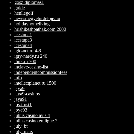
gosz-diplomas1
guide
henllegolf
hevesmegyehirdetoje.hu
holidayhomeliving
hrishikeshpathak.com 2000
icestupa1
icestupa3
icestupa4
igle-net.ru 4-8
igry-nardy.ru 240
ihnk.ru 700
inclave-casino-list
independentcommissionfees
info
intellectplanet.ru 1500
jaya9
jaya9-casinos
jaya91
jos-trust1
joya93
julius casino avis 4
julius casino en ligne 2
july_bt
july_mars