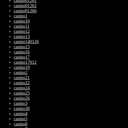
casino01261
casino01262
casino01266
casino1
casino10
casino11
casino12
casino13
casino140126
casino15
casino16
casino17
casino17012
casino19
casino2
casino21
casino22
casino24
casino25
casino26
casino3
casino30
casino4
casino5
casino6