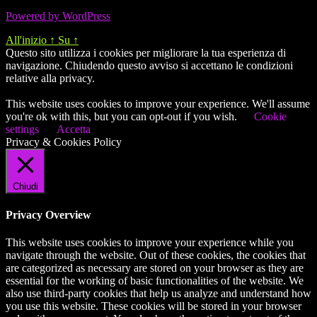
Powered by WordPress
All'inizio
↑
Su
↑
Questo sito utilizza i cookies per migliorare la tua esperienza di
navigazione. Chiudendo questo avviso si accettano le condizioni
relative alla privacy.
This website uses cookies to improve your experience. We'll assume
you're ok with this, but you can opt-out if you wish.
Cookie
settings
Accetta
Privacy & Cookies Policy
Chiudi
Privacy Overview
This website uses cookies to improve your experience while you
navigate through the website. Out of these cookies, the cookies that
are categorized as necessary are stored on your browser as they are
essential for the working of basic functionalities of the website. We
also use third-party cookies that help us analyze and understand how
you use this website. These cookies will be stored in your browser