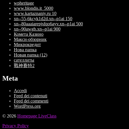
wpheritage
www.blondis.it_5000
www.kartaznaniy.ru 10
xn--55-6kcyk1d2d.xn--p1ai 150
xn--80aaaiarepjsfqo6ayv.xn--p1ai 500
xn--90awgb.xn--p1ai 900
Комета Казино
Макси-обзорник
Микрокредит
Нова папка
Новая папка (12)
сателлиты
戰神賽特2
Meta
Accedi
Feed dei contenuti
Feed dei commenti
WordPress.org
© 2026
Homepage LiveClass
Privacy Policy