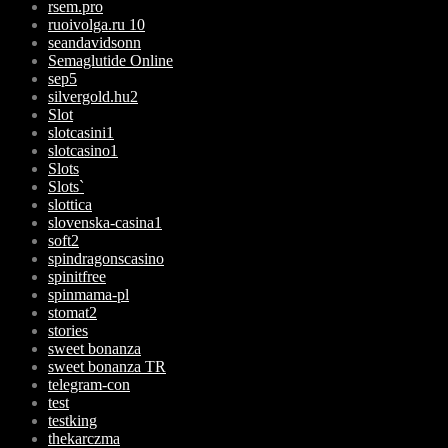
rsem.pro
ruoivolga.ru 10
seandavidsonn
Semaglutide Online
sep5
silvergold.hu2
Slot
slotcasini1
slotcasino1
Slots
Slots`
slottica
slovenska-casina1
soft2
spindragonscasino
spinitfree
spinmama-pl
stomat2
stories
sweet bonanza
sweet bonanza TR
telegram-con
test
testking
thekarczma