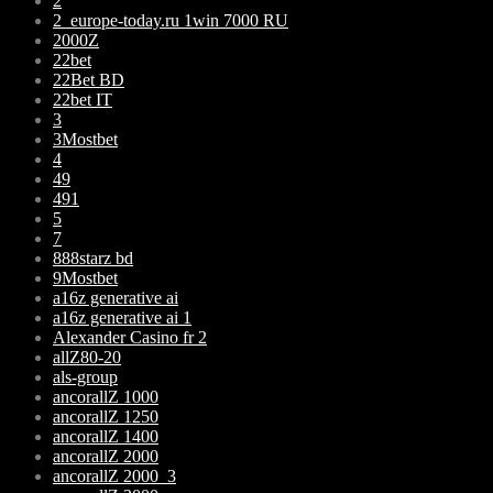
2
2_europe-today.ru 1win 7000 RU
2000Z
22bet
22Bet BD
22bet IT
3
3Mostbet
4
49
491
5
7
888starz bd
9Mostbet
a16z generative ai
a16z generative ai 1
Alexander Casino fr 2
allZ80-20
als-group
ancorallZ 1000
ancorallZ 1250
ancorallZ 1400
ancorallZ 2000
ancorallZ 2000_3