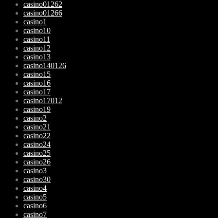
casino01262
casino01266
casino1
casino10
casino11
casino12
casino13
casino140126
casino15
casino16
casino17
casino17012
casino19
casino2
casino21
casino22
casino24
casino25
casino26
casino3
casino30
casino4
casino5
casino6
casino7