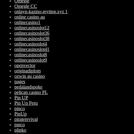
Omegle
Omegle CC
onlayn-kazino-reyting.xyz 1
online casino au
onlinecasino1
onlinecasinoslot12
onlinecasinoslot36
onlinecasinoslot38
onlinecasinoslot4
onlinecasinoslot41
onlinecasinoslot8
onlinecasinoslot9
openvector
originadiplom
ozwin au casino
pages
pedalandspoke
pelican casino PL
Pin UP
Pin Up Peru
pinco
PinUp
piraterevival
pınco
plinko