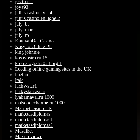
jos-trust1
joya93
julius casino avis 4
julius casino en ligne 2
july_bt
july_mars
july_rb
KaravanBet Casino
Kasyno Online PL
king johnnie
kosavostra.ru 15
kromatografi2023.org 1
Leading online gaming sites in the UK
liuzhou
lralc
lucky-star1
luckystarcasino
lyakarnaval.ru 1000
maisondecharme.ru 1000
Maribet casino TR
marketasdiplomas
marketasdiplomas1
marketasdiplomas2
Masalbet
Maxi reviewe