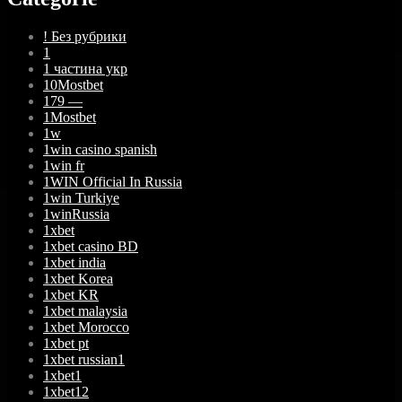
! Без рубрики
1
1 частина укр
10Mostbet
179 —
1Mostbet
1w
1win casino spanish
1win fr
1WIN Official In Russia
1win Turkiye
1winRussia
1xbet
1xbet casino BD
1xbet india
1xbet Korea
1xbet KR
1xbet malaysia
1xbet Morocco
1xbet pt
1xbet russian1
1xbet1
1xbet12