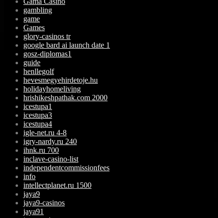
Gama Casino
gambling
game
Games
glory-casinos tr
google bard ai launch date 1
gosz-diplomas1
guide
henllegolf
hevesmegyehirdetoje.hu
holidayhomeliving
hrishikeshpathak.com 2000
icestupa1
icestupa3
icestupa4
igle-net.ru 4-8
igry-nardy.ru 240
ihnk.ru 700
inclave-casino-list
independentcommissionfees
info
intellectplanet.ru 1500
jaya9
jaya9-casinos
jaya91