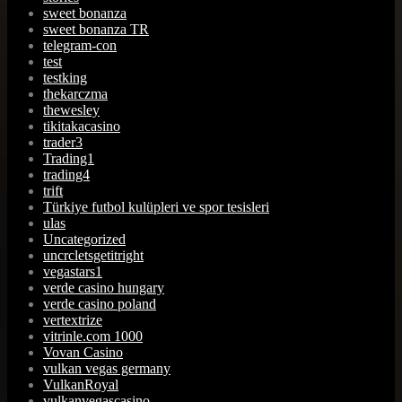
sweet bonanza
sweet bonanza TR
telegram-con
test
testking
thekarczma
thewesley
tikitakacasino
trader3
Trading1
trading4
trift
Türkiye futbol kulüpleri ve spor tesisleri
ulas
Uncategorized
uncrcletsgetitright
vegastars1
verde casino hungary
verde casino poland
vertextrize
vitrinle.com 1000
Vovan Casino
vulkan vegas germany
VulkanRoyal
vulkanvegascasino