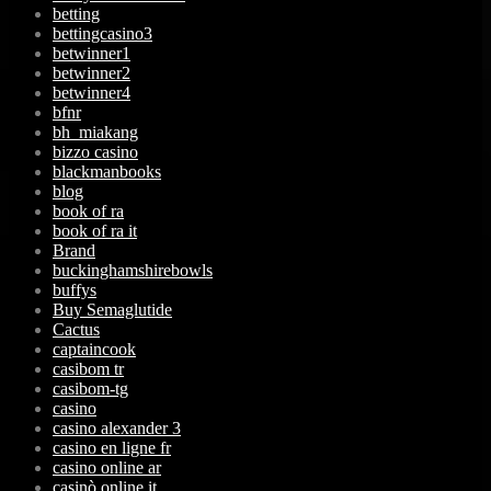
betting
bettingcasino3
betwinner1
betwinner2
betwinner4
bfnr
bh_miakang
bizzo casino
blackmanbooks
blog
book of ra
book of ra it
Brand
buckinghamshirebowls
buffys
Buy Semaglutide
Cactus
captaincook
casibom tr
casibom-tg
casino
casino alexander 3
casino en ligne fr
casino online ar
casinò online it