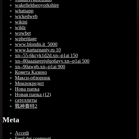
wakefieldseoyorkshire
whatsapp
wickedweb
wikini
wildz
wowbet
wpheritage
www.blondis.it_5000
www.kartaznaniy.ru 10
xn--55-6kcyk1d2d.xn--p1ai 150
xn--80aaaiarepjsfqo6ayv.xn--p1ai 500
xn--90awgb.xn--p1ai 900
Комета Казино
Макси-обзорник
Микрокредит
Нова папка
Новая папка (12)
сателлиты
戰神賽特2
Meta
Accedi
Feed dei contenuti