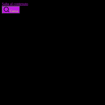
Salta al contenuto
Cerca