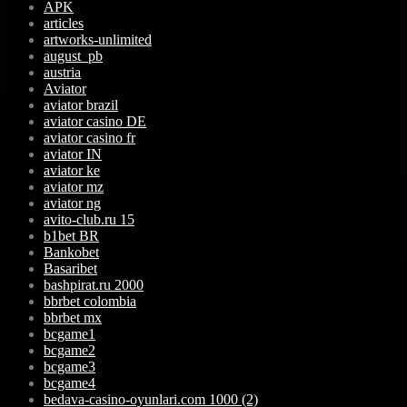
APK
articles
artworks-unlimited
august_pb
austria
Aviator
aviator brazil
aviator casino DE
aviator casino fr
aviator IN
aviator ke
aviator mz
aviator ng
avito-club.ru 15
b1bet BR
Bankobet
Basaribet
bashpirat.ru 2000
bbrbet colombia
bbrbet mx
bcgame1
bcgame2
bcgame3
bcgame4
bedava-casino-oyunlari.com 1000 (2)