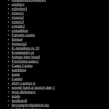
equifacs
exbroker1
exness1
exness2
exness3
extrade2
extradition
Fairspin-casino
farma4
farmacia2
fc-metallurg.ru 10
fcommunity.ru
fortune tiger brazil
FreeSpinscasino1
Gama Casino
gambling
game
Games
glory-casinos tr
google bard ai launch date 1
gosz-diplomas1
guide
henllegolf
hevesmegyehirdetoje.hu