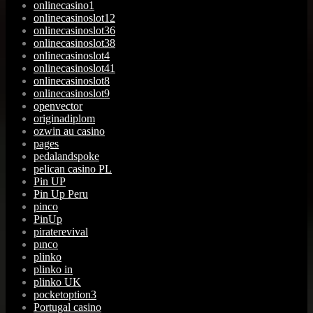
onlinecasino1
onlinecasinoslot12
onlinecasinoslot36
onlinecasinoslot38
onlinecasinoslot4
onlinecasinoslot41
onlinecasinoslot8
onlinecasinoslot9
openvector
originadiplom
ozwin au casino
pages
pedalandspoke
pelican casino PL
Pin UP
Pin Up Peru
pinco
PinUp
piraterevival
pınco
plinko
plinko in
plinko UK
pocketoption3
Portugal casino