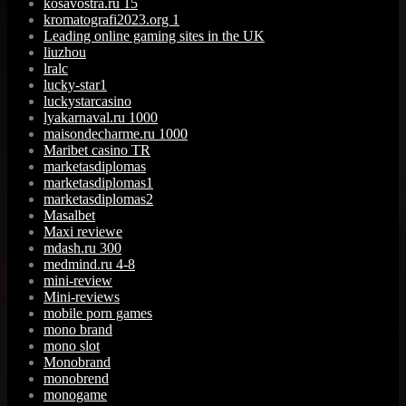
kosavostra.ru 15
kromatografi2023.org 1
Leading online gaming sites in the UK
liuzhou
lralc
lucky-star1
luckystarcasino
lyakarnaval.ru 1000
maisondecharme.ru 1000
Maribet casino TR
marketasdiplomas
marketasdiplomas1
marketasdiplomas2
Masalbet
Maxi reviewe
mdash.ru 300
medmind.ru 4-8
mini-review
Mini-reviews
mobile porn games
mono brand
mono slot
Monobrand
monobrend
monogame