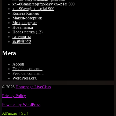
xn--80aaaiarepjsfqo6ayv.xn--p1ai 500
xn--90awgb.xn--p1ai 900
Комета Казино
Макси-обзорник
Микрокредит
Нова папка
Новая папка (12)
сателлиты
戰神賽特2
Meta
Accedi
Feed dei contenuti
Feed dei commenti
WordPress.org
© 2026
Homepage LiveClass
Privacy Policy
Powered by WordPress
All'inizio
↑
Su
↑