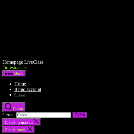
Homepage LiveClass
#iorestoacasa
Menu
Home
Il mio account
Cassa
Cerca
Cerca:
Chiudi la ricerca
Chiudi menu