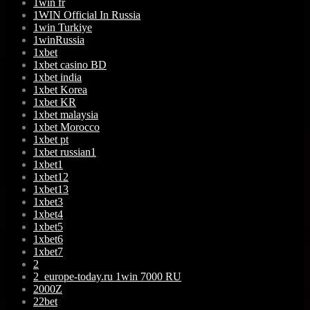
1win fr
1WIN Official In Russia
1win Turkiye
1winRussia
1xbet
1xbet casino BD
1xbet india
1xbet Korea
1xbet KR
1xbet malaysia
1xbet Morocco
1xbet pt
1xbet russian1
1xbet1
1xbet12
1xbet13
1xbet3
1xbet4
1xbet5
1xbet6
1xbet7
2
2_europe-today.ru 1win 7000 RU
2000Z
22bet