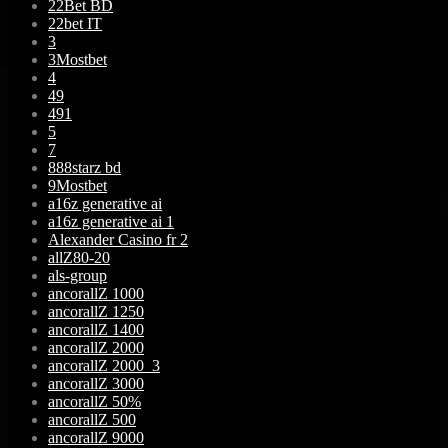
22Bet BD
22bet IT
3
3Mostbet
4
49
491
5
7
888starz bd
9Mostbet
a16z generative ai
a16z generative ai 1
Alexander Casino fr 2
allZ80-20
als-group
ancorallZ 1000
ancorallZ 1250
ancorallZ 1400
ancorallZ 2000
ancorallZ 2000_3
ancorallZ 3000
ancorallZ 50%
ancorallZ 500
ancorallZ 9000