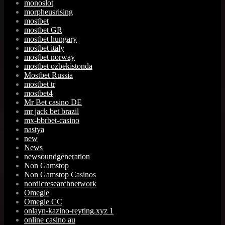
monoslot
morpheusrising
mostbet
mostbet GR
mostbet hungary
mostbet italy
mostbet norway
mostbet ozbekistonda
Mostbet Russia
mostbet tr
mostbet4
Mr Bet casino DE
mr jack bet brazil
mx-bbrbet-casino
nastya
new
News
newsoundgeneration
Non Gamstop
Non Gamstop Casinos
nordicresearchnetwork
Omegle
Omegle CC
onlayn-kazino-reyting.xyz 1
online casino au