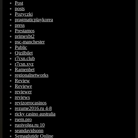
Post
posts
Pozyczki
pragmaticplaykorea
press
Prestamos
primexbt2
psc-manchester
Public
Qizilbilet
r7csn.club
r7csn.xyz
Ramenbet
regionalnetworks
Review
Reviewe
reviewer
reviews
revizorrocasinos
rezume2016.ru 4-8
ricky casino australia
rsem.pro
ruoivolga.ru 10
seandavidsonn
Semaglutide Online