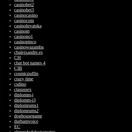
casinobet2
casinobet3
casinocasino
casinocoin
casinohrvatska
casinom
casinono1
casinopinco
casinowazamba
cbaleixandre.es
CH
chat bot names 4
CIB
cosmicpuffin
crazy time
csdino
ctasussex
diplomm-i
diplomm-i3
diplomrums1
diplomrums2
doghousegame
durhamvoice
EC
elmundodelosjuguetes