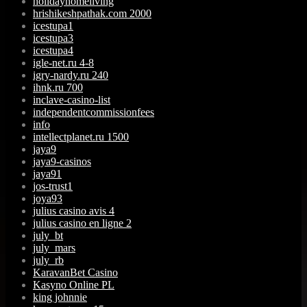
holidayhomeliving
hrishikeshpathak.com 2000
icestupa1
icestupa3
icestupa4
igle-net.ru 4-8
igry-nardy.ru 240
ihnk.ru 700
inclave-casino-list
independentcommissionfees
info
intellectplanet.ru 1500
jaya9
jaya9-casinos
jaya91
jos-trust1
joya93
julius casino avis 4
julius casino en ligne 2
july_bt
july_mars
july_rb
KaravanBet Casino
Kasyno Online PL
king johnnie