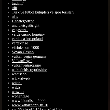
trading4
trift
Türkiye futbol kulüpleri ve spor tesisleri
ulas
Uncategorized
uncrcletsgetitright
vegastars1
verde casino hungary
verde casino poland
vertextrize
vitrinle.com 1000
Vovan Casino
vulkan vegas germany
VulkanRoyal
vulkanvegascasino
wakefieldseoyorkshire
whatsapp
wickedweb
wikini
wildz
wowbet
wpheritage
www.blondis.it_5000
www.kartaznaniy.ru 10
xn--55-6kcyk1d2d.xn--p1ai 150