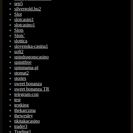
sep5
silvergold.hu2
Slot
slotcasini1
slotcasino1
Slots
Slots`
slottica
slovenska-casina1
soft2
spindragonscasino
spinitfree
spinmama-pl
stomat2
stories
sweet bonanza
sweet bonanza TR
telegram-con
test
testking
thekarczma
thewesley
tikitakacasino
trader3
Trading1