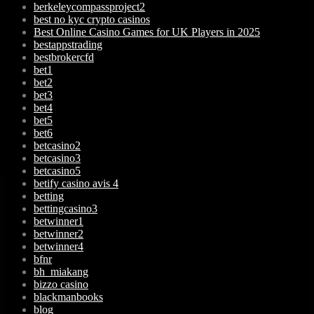
berkeleycompassproject2
best no kyc crypto casinos
Best Online Casino Games for UK Players in 2025
bestappstrading
bestbrokercfd
bet1
bet2
bet3
bet4
bet5
bet6
betcasino2
betcasino3
betcasino5
betify casino avis 4
betting
bettingcasino3
betwinner1
betwinner2
betwinner4
bfnr
bh_miakang
bizzo casino
blackmanbooks
blog