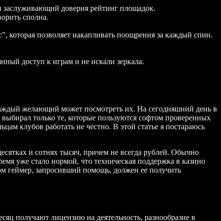
 и заслуживающий доверия рейтинг площадок.
ворить сполна.
”, которая позволяет накапливать поощрения за каждый спин.
ный доступ к играм и не искали зеркала.
 каждый желающий может посмотреть их. На сегодняшний день в
я выбирал только те, которые пользуются софтом проверенных
цам клубов работать не честно. В этой статье я постараюсь
есятках и сотнях тысяч, причем не всегда рублей. Обычно
ремя уже стало нормой, что техническая поддержка в казино
том геймер, запросивший помощь, должен ее получить
сяц получают лицензию на деятельность, разнообразие в