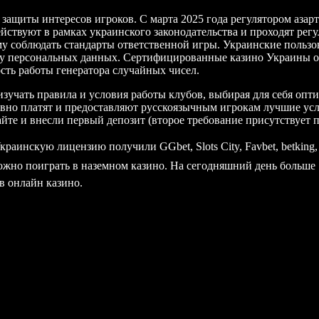
 защиты интересов игроков. С марта 2025 года регулятором аза
твуют в рамках украинского законодательства и проходят рег
рму соблюдать стандарты ответственной игры. Украинские польз
щиту персональных данных. Сертифицированные казино Украины о
сть работы генератора случайных чисел.
изучать правила и условия работы клубов, выбирая для себя оп
равно платят и предоставляют русскоязычным игрокам лучшие у
йте и внесли первый депозит (второе требование присутствует п
инскую лицензию получили GGbet, Slots City, Favbet, betking, Go
ожно поиграть в наземном казино. На сегодняшний день больше 
в онлайн казино.