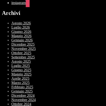
instagram
Archivi
Agosto 2026
Luglio 2026
Giugno 2026
Maggio 2026
Gennaio 2026
Dicembre 2025
Novembre 2025
Ottobre 2025
Settembre 2025
Agosto 2025
Luglio 2025
Giugno 2025
Maggio 2025
Aprile 2025
Marzo 2025
Febbraio 2025
Gennaio 2025
Dicembre 2024
Novembre 2024
Ottobre 2024