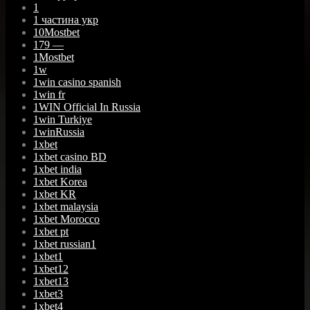
1
1 частина укр
10Mostbet
179 —
1Mostbet
1w
1win casino spanish
1win fr
1WIN Official In Russia
1win Turkiye
1winRussia
1xbet
1xbet casino BD
1xbet india
1xbet Korea
1xbet KR
1xbet malaysia
1xbet Morocco
1xbet pt
1xbet russian1
1xbet1
1xbet12
1xbet13
1xbet3
1xbet4