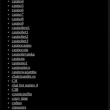
casino4
casino5
casino6
casino7
casino8
casino9
casinobest1
casinobet1
casinobet2
casinobet3
casinocasino
casinocoin
casinohrvatska
casinom
casinono1
casinopinco
casinowazamba
cbaleixandre.es
CH
chat bot names 4
CIB
cosmicpuffin
crazy time
csdino
ctasussex