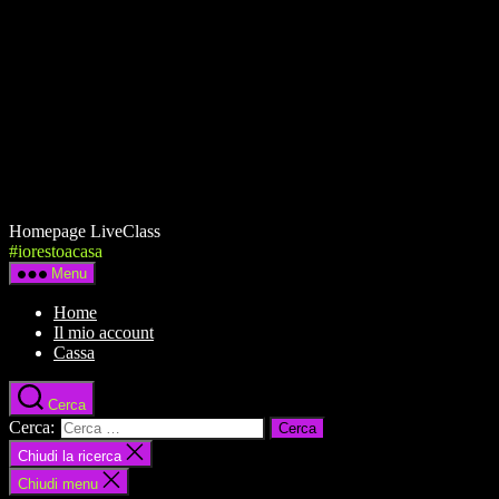
Homepage LiveClass
#iorestoacasa
Menu
Home
Il mio account
Cassa
Cerca
Cerca:
Chiudi la ricerca
Chiudi menu