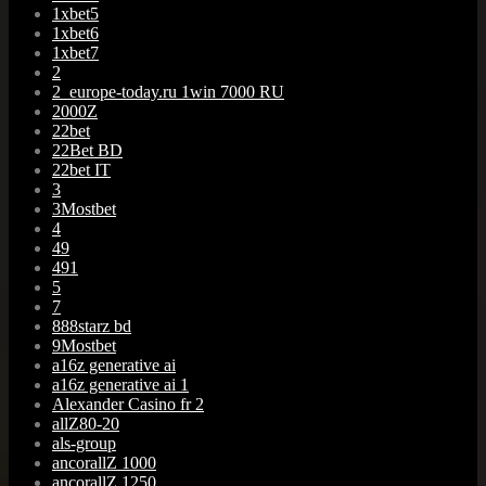
1xbet5
1xbet6
1xbet7
2
2_europe-today.ru 1win 7000 RU
2000Z
22bet
22Bet BD
22bet IT
3
3Mostbet
4
49
491
5
7
888starz bd
9Mostbet
a16z generative ai
a16z generative ai 1
Alexander Casino fr 2
allZ80-20
als-group
ancorallZ 1000
ancorallZ 1250