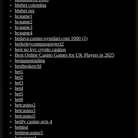
bbrbet colombia
bbrbet mx
bcgame1
bcgame2
bcgame3
bcgame4
bedava-casino-oyunlari.com 1000 (2)
berkeleycompassproject2
best no kyc crypto casinos
Best Online Casino Games for UK Players in 2025
bestappstrading
bestbrokercfd
bet1
bet2
bet3
bet4
bet5
bet6
betcasino2
betcasino3
betcasino5
betify casino avis 4
betting
bettingcasino3