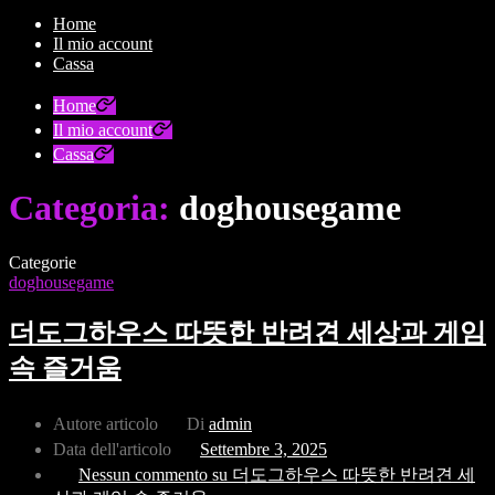
Home
Il mio account
Cassa
Home
Il mio account
Cassa
Categoria:
doghousegame
Categorie
doghousegame
더도그하우스 따뜻한 반려견 세상과 게임
속 즐거움
Autore articolo
Di
admin
Data dell'articolo
Settembre 3, 2025
Nessun commento
su 더도그하우스 따뜻한 반려견 세