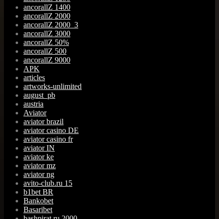
ancorallZ 1400
ancorallZ 2000
ancorallZ 2000_3
ancorallZ 3000
ancorallZ 50%
ancorallZ 500
ancorallZ 9000
APK
articles
artworks-unlimited
august_pb
austria
Aviator
aviator brazil
aviator casino DE
aviator casino fr
aviator IN
aviator ke
aviator mz
aviator ng
avito-club.ru 15
b1bet BR
Bankobet
Basaribet
bashpirat.ru 2000