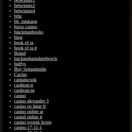
betwinner1
betwinner2
betwinner4
bfnr
bh_miakang
bizzo casino
blackmanbooks
blog
book of ra
book of ra it
Brand
buckinghamshirebowls
buffys
Buy Semaglutide
Cactus
captaincook
casibom tr
casibom-tg
casino
casino alexander 3
casino en ligne fr
casino online ar
casinò online it
casino svensk licens
casino-17-11-1