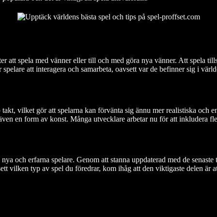
heter att spela med vänner eller till och med göra nya vänner. Att spela
r spelare att interagera och samarbeta, oavsett var de befinner sig i värld
abb takt, vilket gör att spelarna kan förvänta sig ännu mer realistiska 
n även en form av konst. Många utvecklare arbetar nu för att inkludera f
de nya och erfarna spelare. Genom att stanna uppdaterad med de senaste 
ett vilken typ av spel du föredrar, kom ihåg att den viktigaste delen är a