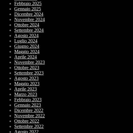
Febbraio 2025
Gennaio 2025
Dicembre 2024
Novembre 2024
Ottobre 2024
Settembre 2024
Agosto 2024
Luglio 2024
Giugno 2024
Maggio 2024
Aprile 2024
Novembre 2023
Ottobre 2023
Settembre 2023
Agosto 2023
Maggio 2023
Aprile 2023
Marzo 2023
Febbraio 2023
Gennaio 2023
Dicembre 2022
Novembre 2022
Ottobre 2022
Settembre 2022
Agosto 2022