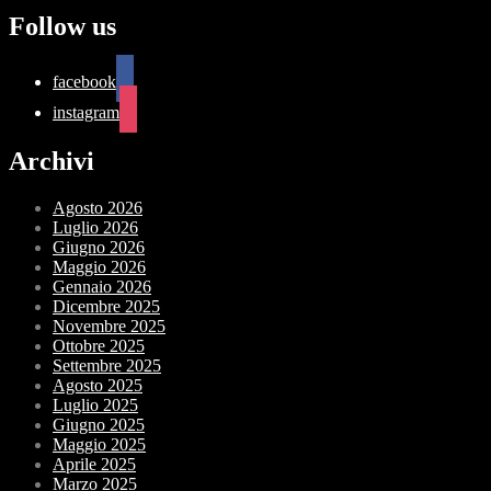
Follow us
facebook
instagram
Archivi
Agosto 2026
Luglio 2026
Giugno 2026
Maggio 2026
Gennaio 2026
Dicembre 2025
Novembre 2025
Ottobre 2025
Settembre 2025
Agosto 2025
Luglio 2025
Giugno 2025
Maggio 2025
Aprile 2025
Marzo 2025