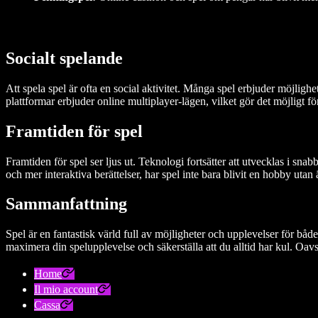
Socialt spelande
Att spela spel är ofta en social aktivitet. Många spel erbjuder möjlig
plattformar erbjuder online multiplayer-lägen, vilket gör det möjligt fö
Framtiden för spel
Framtiden för spel ser ljus ut. Teknologi fortsätter att utvecklas i sn
och mer interaktiva berättelser, har spel inte bara blivit en hobby uta
Sammanfattning
Spel är en fantastisk värld full av möjligheter och upplevelser för bå
maximera din spelupplevelse och säkerställa att du alltid har kul. Oavs
Home
Il mio account
Cassa