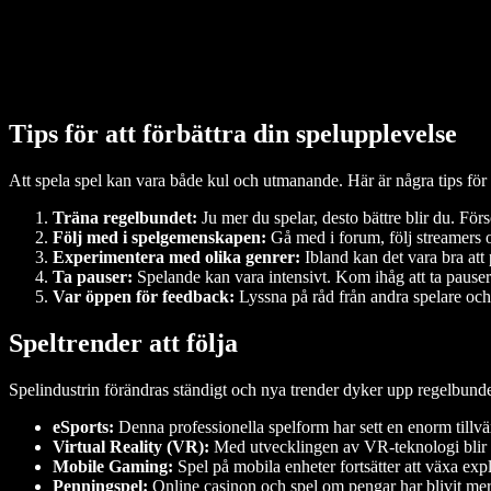
Tips för att förbättra din spelupplevelse
Att spela spel kan vara både kul och utmanande. Här är några tips för a
Träna regelbundet:
Ju mer du spelar, desto bättre blir du. Försö
Följ med i spelgemenskapen:
Gå med i forum, följ streamers oc
Experimentera med olika genrer:
Ibland kan det vara bra att 
Ta pauser:
Spelande kan vara intensivt. Kom ihåg att ta pauser
Var öppen för feedback:
Lyssna på råd från andra spelare och 
Speltrender att följa
Spelindustrin förändras ständigt och nya trender dyker upp regelbunde
eSports:
Denna professionella spelform har sett en enorm tillväx
Virtual Reality (VR):
Med utvecklingen av VR-teknologi blir s
Mobile Gaming:
Spel på mobila enheter fortsätter att växa exp
Penningspel:
Online casinon och spel om pengar har blivit mer p