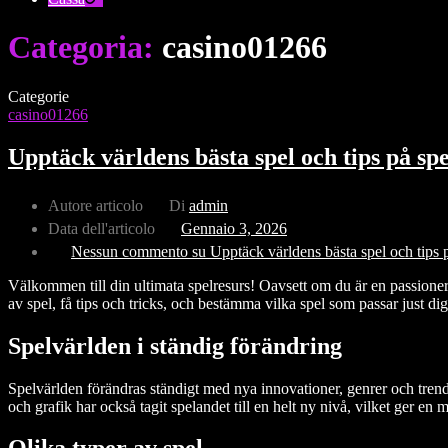
Categoria:
casino01266
Categorie
casino01266
Upptäck världens bästa spel och tips på sp
Autore articolo
Di
admin
Data dell'articolo
Gennaio 3, 2026
Nessun commento
su Upptäck världens bästa spel och tips 
Välkommen till din ultimata spelresurs! Oavsett om du är en passionera
av spel, få tips och tricks, och bestämma vilka spel som passar just dig
Spelvärlden i ständig förändring
Spelvärlden förändras ständigt med nya innovationer, genrer och trende
och grafik har också tagit spelandet till en helt ny nivå, vilket ger en