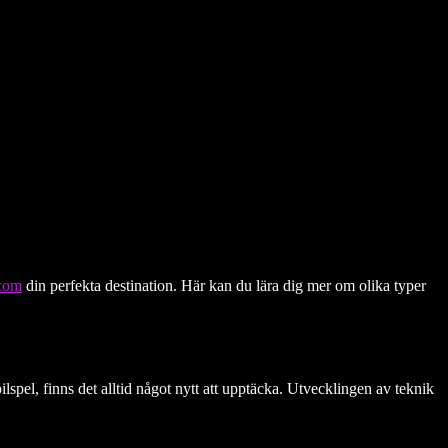
.com
din perfekta destination. Här kan du lära dig mer om olika typer
spel, finns det alltid något nytt att upptäcka. Utvecklingen av teknik