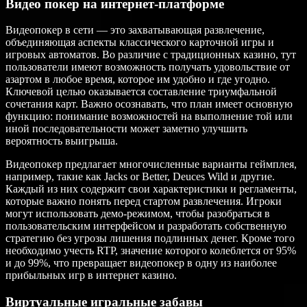
Видео покер на интернет-платформе
Видеопокер в сети — это захватывающая развлечение,
объединяющая аспекты классического карточной игры и
игровых автоматов. Во различие с традиционных казино, тут
пользователи имеют возможность получать удовольствие от
азартом в любое время, которое им удобно и где угодно.
Ключевой целью оказывается составление триумфальной
сочетания карт. Важно осознавать, что план имеет основную
функцию: понимание возможностей на выполнение той или
иной последовательности может заметно улучшить
вероятность выигрыша.
Видеопокер предлагает многочисленные варианты геймплея,
например, такие как Jacks or Better, Deuces Wild и другие.
Каждый из них содержит свои характеристики и регламенты,
которые важно понять перед стартом развлечения. Игроки
могут использовать демо-режимом, чтобы разобраться в
пользовательским интерфейсом и разработать собственную
стратегию без угрозы лишения подлинных денег. Кроме того
необходимо учесть RTP, значение которого колеблется от 95%
и до 99%, что превращает видеопокер в одну из наиболее
прибыльных игр в интернет казино.
Виртуальные игральные забавы