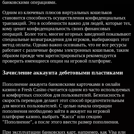
банковскими операциями.
Одним из ключевых плюсов виртуальных кошельков
становится способность осуществления конфиденциальных
транзакций. Это в особенности важно для людей, которые тех,
кому ценит конфиденциальность своих финансовых
операций. Более того, многие игорных заведений показывают
специальные вознаграждения для игроков, выбирающих этот
метод оплаты. Однако важно осознавать, что не все ресурсы
работают с различные формы электронных кошельков, таким
образом прежде чем зарегистрироваться рекомендуется
проверить имеющиеся опции на игровой платформе.
Зачисление аккаунта дебетовыми пластиками
Пополнение аккаунта банковскими карточками в онлайн
казино и Fresh Casino считается одним из часто используемых
и комфортных способов для пользователей. Безопасность и
скорость переводов делают этот способ предпочтительным
для многих пользователей. С целью начала операции
пополнения необходимо зайти в аккаунт на игровой
платформе казино, выбрать "Касса" или секцию
"Пополнение", а после этого ввести размер пополнения.
При эксплуатации банковских карт, например, как Visa или