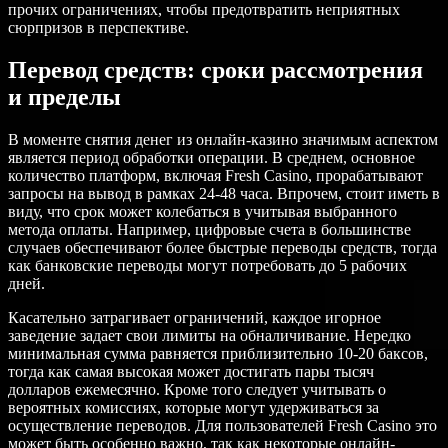
прочих ограничениях, чтобы предотвратить неприятных
сюрпризов в перспективе.
Перевод средств: сроки рассмотрения
и пределы
В моменте снятия денег из онлайн-казино значимым аспектом
является период обработки операции. В среднем, основное
количество платформ, включая Fresh Casino, прорабатывают
запросы на вывод в рамках 24-48 часа. Впрочем, стоит иметь в
виду, что срок может колебаться в учитывая выбранного
метода оплаты. Например, цифровые счета в большинстве
случаев обеспечивают более быстрые переводы средств, тогда
как банковские переводы могут потребовать до 5 рабочих
дней.
Касательно затрагивает ограничений, каждое игорное
заведение задает свои лимиты на обналичивание. Нередко
минимальная сумма равняется приблизительно 10-20 баксов,
тогда как самая высокая может достигать пары тысяч
долларов ежемесячно. Кроме того следует учитывать о
вероятных комиссиях, которые могут удерживаться за
осуществление переводов. Для пользователей Fresh Casino это
может быть особенно важно, так как некоторые онлайн-