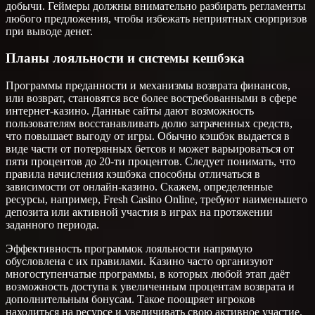
добычи. Геймеры должны внимательно разбирать регламенты
любого предложения, чтобы избежать неприятных сюрпризов
при выводе денег.
Планы лояльности и системы кешбэка
Программы преданности и механизмы возврата финансов,
или возврат, становятся все более востребованными в сфере
интернет-казино. Данные сайты дают возможность
пользователям восстанавливать долю затраченных средств,
что повышает выгоду от игры. Обычно кэшбэк выдается в
виде части от потерянных бетсов и может варьироваться от
пяти процентов до 20-ти процентов. Следует понимать, что
правила начисления кэшбэка способны отличаться в
зависимости от онлайн-казино. Скажем, определенные
ресурсы, например, Fresh Casino Online, требуют наименьшего
депозита или активной участия в играх на протяжении
заданного периода.
Эффективность программок лояльности напрямую
обусловлена с их правилами. Казино часто организуют
многоступенчатые программы, в которых любой этап даёт
возможность доступа к увеличенным процентам возврата и
дополнительным бонусам. Такое поощряет игроков
находиться на ресурсе и увеличивать свою активное участие.