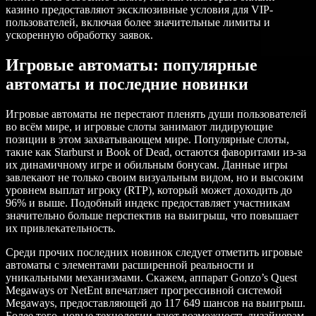
казино предоставляют эксклюзивные условия для VIP-
пользователей, включая более значительные лимиты и
ускоренную обработку заявок.
Игровые автоматы: популярные
автоматы и последние новинки
Игровые автоматы не перестают пленять души пользователей
во всём мире, и игровые слоты занимают лидирующие
позиции в этом захватывающем мире. Популярные слоты,
такие как Starburst и Book of Dead, остаются фаворитами из-за
их динамичному игре и обильным бонусам. Данные игры
завлекают не только своим визуальным видом, но и высоким
уровнем выплат игроку (RTP), который может доходить до
96% и выше. Подобный индекс предоставляет участникам
значительно больше перспектив на выигрыш, что повышает
их привлекательность.
Среди прочих последних новинок следует отметить игровые
автоматы с элементами расширенной реальности и
уникальными механизмами. Скажем, аппарат Gonzo’s Quest
Megaways от NetEnt впечатляет прогрессивной системой
Megaways, предоставляющей до 117 649 шансов на выигрыш.
Более того, новые технологии дают возможность дизайнерам