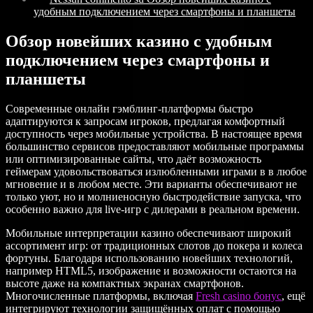
удобным подключением через смартфоны и планшеты
Обзор новейших казино с удобным
подключением через смартфоны и
планшеты
Современные онлайн гэмблинг-платформы быстро
адаптируются к запросам игроков, предлагая комфортный
доступность через мобильные устройства. В настоящее время
большинство сервисов предоставляют мобильные программы
или оптимизированные сайты, что даёт возможность
геймерам удовольствоваться излюбленными играми в в любое
мгновение и в любом месте. Эти варианты обеспечивают не
только уют, но и молниеносную быстродействие запуска, что
особенно важно для live-игр с дилерами в реальном времени.
Мобильные интерпретации казино обеспечивают широкий
ассортимент игр: от традиционных слотов до покера и колеса
фортуны. Благодаря использованию новейших технологий,
например HTML5, изображение и возможности остаются на
высоте даже на компактных экранах смартфонов.
Многочисленные платформы, включая
Fresh casino бонус
, ещё
интегрируют технологии защищённых оплат с помощью