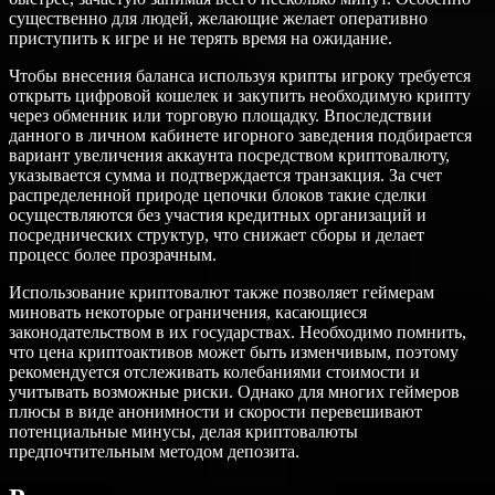
существенно для людей, желающие желает оперативно
приступить к игре и не терять время на ожидание.
Чтобы внесения баланса используя крипты игроку требуется
открыть цифровой кошелек и закупить необходимую крипту
через обменник или торговую площадку. Впоследствии
данного в личном кабинете игорного заведения подбирается
вариант увеличения аккаунта посредством криптовалюту,
указывается сумма и подтверждается транзакция. За счет
распределенной природе цепочки блоков такие сделки
осуществляются без участия кредитных организаций и
посреднических структур, что снижает сборы и делает
процесс более прозрачным.
Использование криптовалют также позволяет геймерам
миновать некоторые ограничения, касающиеся
законодательством в их государствах. Необходимо помнить,
что цена криптоактивов может быть изменчивым, поэтому
рекомендуется отслеживать колебаниями стоимости и
учитывать возможные риски. Однако для многих геймеров
плюсы в виде анонимности и скорости перевешивают
потенциальные минусы, делая криптовалюты
предпочтительным методом депозита.