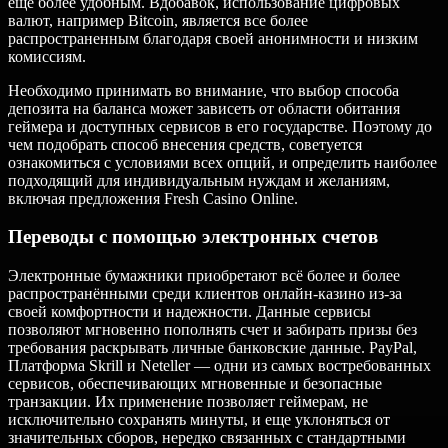
еще более удобным. Вдобавок, использование цифровых
валют, например Bitcoin, является все более
распространенным благодаря своей анонимности и низким
комиссиям.
Необходимо принимать во внимание, что выбор способа
депозита на баланса может зависеть от области обитания
геймера и доступных сервисов в его государстве. Поэтому до
чем подобрать способ внесения средств, советуется
ознакомиться с условиями всех опций, и определить наиболее
подходящий для индивидуальным нуждам и желаниям,
включая предложения Fresh Casino Online.
Переводы с помощью электронных счетов
Электронные бумажники приобретают всё более и более
распространёнными среди клиентов онлайн-казино из-за
своей комфортности и надежности. Данные сервисы
позволяют мгновенно пополнять счет и забирать призы без
требования раскрывать личные банковские данные. PayPal,
Платформа Skrill и Neteller — одни из самых востребованных
сервисов, обеспечивающих мгновенные и безопасные
транзакции. Их применение позволяет геймерам, не
исключительно сохранять минуты, и еще уклоняться от
значительных сборов, нередко связанных с стандартными