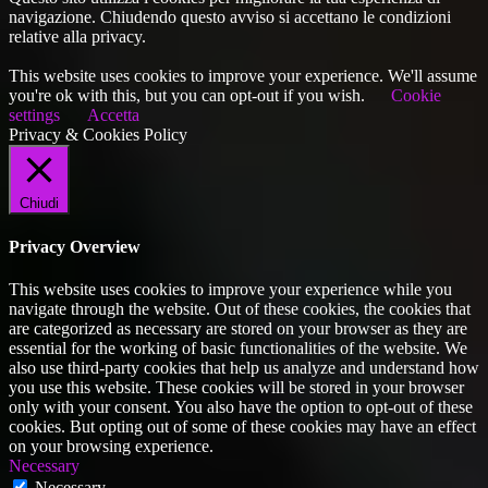
navigazione. Chiudendo questo avviso si accettano le condizioni
relative alla privacy.
This website uses cookies to improve your experience. We'll assume
you're ok with this, but you can opt-out if you wish.
Cookie
settings
Accetta
Privacy & Cookies Policy
Chiudi
Privacy Overview
This website uses cookies to improve your experience while you
navigate through the website. Out of these cookies, the cookies that
are categorized as necessary are stored on your browser as they are
essential for the working of basic functionalities of the website. We
also use third-party cookies that help us analyze and understand how
you use this website. These cookies will be stored in your browser
only with your consent. You also have the option to opt-out of these
cookies. But opting out of some of these cookies may have an effect
on your browsing experience.
Necessary
Necessary