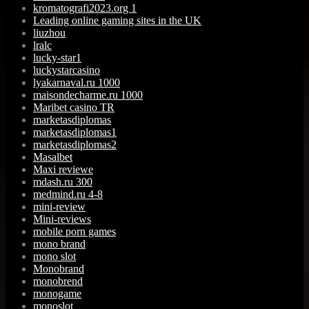
kromatografi2023.org 1
Leading online gaming sites in the UK
liuzhou
lralc
lucky-star1
luckystarcasino
lyakarnaval.ru 1000
maisondecharme.ru 1000
Maribet casino TR
marketasdiplomas
marketasdiplomas1
marketasdiplomas2
Masalbet
Maxi reviewe
mdash.ru 300
medmind.ru 4-8
mini-review
Mini-reviews
mobile porn games
mono brand
mono slot
Monobrand
monobrend
monogame
monoslot