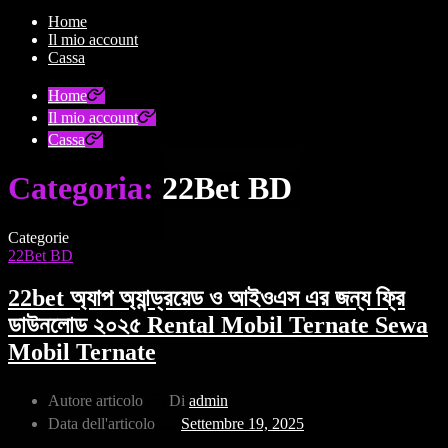
Home
Il mio account
Cassa
Home
Il mio account
Cassa
Categoria:
22Bet BD
Categorie
22Bet BD
22bet অ্যাপ অ্যান্ড্রয়েড ও আইওএস এর জন্য ফ্রি
ডাউনলোড ২০২৫ Rental Mobil Ternate Sewa
Mobil Ternate
Autore articolo
Di
admin
Data dell'articolo
Settembre 19, 2025