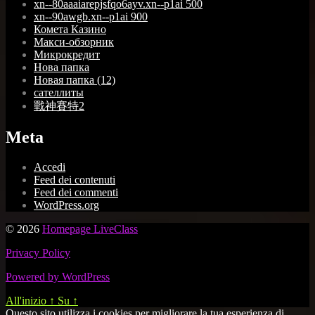
xn--80aaaiarepjsfqo6ayv.xn--p1ai 500
xn--90awgb.xn--p1ai 900
Комета Казино
Макси-обзорник
Микрокредит
Нова папка
Новая папка (12)
сателлиты
戰神賽特2
Meta
Accedi
Feed dei contenuti
Feed dei commenti
WordPress.org
© 2026
Homepage LiveClass
Privacy Policy
Powered by WordPress
All'inizio
↑
Su
↑
Questo sito utilizza i cookies per migliorare la tua esperienza di