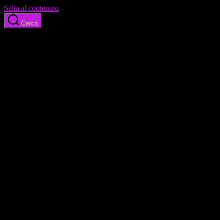
Salta al contenuto
Cerca