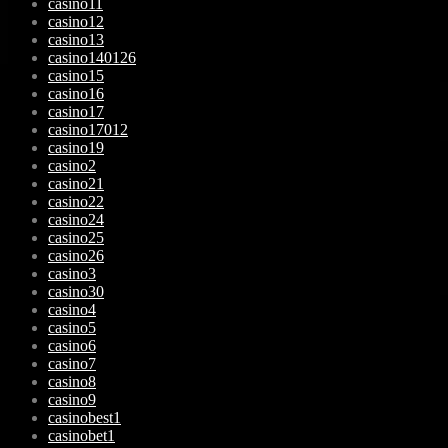
casino11
casino12
casino13
casino140126
casino15
casino16
casino17
casino17012
casino19
casino2
casino21
casino22
casino24
casino25
casino26
casino3
casino30
casino4
casino5
casino6
casino7
casino8
casino9
casinobest1
casinobet1