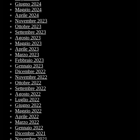
Giugno 2024
Maggio 2024
Aprile 2024
Novembre 2023
Ottobre 2023
Settembre 2023
Agosto 2023
Maggio 2023
Aprile 2023
Marzo 2023
Febbraio 2023
Gennaio 2023
Dicembre 2022
Novembre 2022
Ottobre 2022
Settembre 2022
Agosto 2022
Luglio 2022
Giugno 2022
Maggio 2022
Aprile 2022
Marzo 2022
Gennaio 2022
Dicembre 2021
Novembre 2021