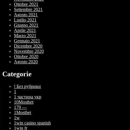
Ottobre 2021
Settembre 2021
Agosto 2021
Luglio 2021
Giugno 2021
Aprile 2021
Marzo 2021
Gennaio 2021
Dicembre 2020
Novembre 2020
Ottobre 2020
Agosto 2020
Categorie
! Без рубрики
1
1 частина укр
10Mostbet
179 —
1Mostbet
1w
1win casino spanish
1win fr