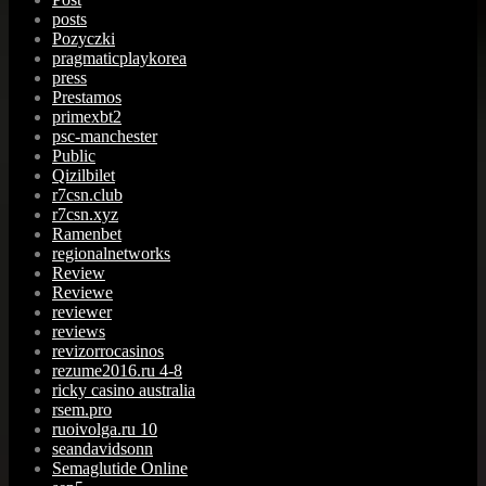
posts
Pozyczki
pragmaticplaykorea
press
Prestamos
primexbt2
psc-manchester
Public
Qizilbilet
r7csn.club
r7csn.xyz
Ramenbet
regionalnetworks
Review
Reviewe
reviewer
reviews
revizorrocasinos
rezume2016.ru 4-8
ricky casino australia
rsem.pro
ruoivolga.ru 10
seandavidsonn
Semaglutide Online