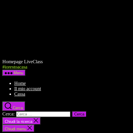
Homepage LiveClass
#iorestoacasa
Menu
Home
Il mio account
Cassa
Cerca
Cerca:
Chiudi la ricerca
Chiudi menu