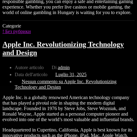
responsible gambling, you can enjoy a safe and entertaining gaming
experience. Whether you prefer live casinos or mobile gaming, the
world of online gambling in Hungary is waiting for you to explore.
Categorie
! Без рубрики
Apple Inc. Revolutionizing Technology
and Design
Autore articolo
Di
admin
Data dell'articolo
Luglio 31, 2025
Nessun commento
su Apple Inc. Revolutionizing
Technology and Design
Apple Inc. is a globally renowned American technology company
that has played a pivotal role in shaping the modern digital
landscape. Founded in 1976 by Steve Jobs, Steve Wozniak, and
Ronald Wayne, Apple started as a personal computer pioneer and
evolved into one of the world’s most valuable and influential brands.
Headquartered in Cupertino, California, Apple is best known for its
innovative products such as the iPhone, iPad, Mac, Apple Watch,