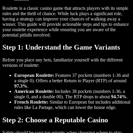
Roulette is a classic casino game that attracts players with its simple
rules and the thrill of chance. While luck plays a significant role,
having a strategy can improve your chances of walking away a
winner. This guide will provide actionable steps and tips to enhance
your roulette experience while ensuring you are aware of the
potential pitfalls involved.
Step 1: Understand the Game Variants
Before you place any bets, familiarize yourself with the different
versions of roulette:
European Roulette:
Features 37 pockets (numbers 1-36 and
a single 0). Offers a better Return to Player (RTP) of around
97.3%
.
American Roulette:
Includes 38 pockets (numbers 1-36, a
single 0, and a double 00). The RTP drops to about
94.74%
.
French Roulette:
Similar to European but includes additional
rules like La Partage, which can lower the house edge.
Step 2: Choose a Reputable Casino
Safety should be your top priority when choosing where to play.