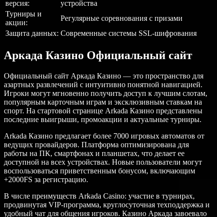
версия:
устройства
Турниры и
Регулярные соревнования с призами
акции:
Защита данных:
Современные системы SSL-шифрования
Аркада Казино Официальный сайт
Официальный сайт Аркада Казино — это пространство для
азартных развлечений с интуитивно понятной навигацией.
Игроки могут мгновенно получить доступ к лучшим слотам,
популярным карточным играм и эксклюзивным ставкам на
спорт. На стартовой странице Arkada Казино представлены
последние выигрыши, промоакции и актуальные турниры.
Arkada Казино предлагает более 7000 игровых автоматов от
ведущих провайдеров. Платформа оптимизирована для
работы на ПК, смартфонах и планшетах, что делает ее
доступной на всех устройствах. Новые пользователи могут
воспользоваться приветственным бонусом, включающим
+2000FS за регистрацию.
В числе преимуществ Arkada Casino: участие в турнирах,
продвинутая VIP-программа, круглосуточная техподдержка и
удобный чат для общения игроков. Казино Аркада завоевало