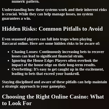
numeric pattern.
Understanding how these systems work and their inherent risks
is crucial. While they can help manage losses, no system
guarantees a win.
Hidden Risks: Common Pitfalls to Avoid
Even seasoned players can fall into traps when playing
Baccarat online. Here are some hidden risks to be aware of:
Chasing Losses
: Continuously increasing bets to recover
losses can lead to significant financial strain.
Ignoring the House Edge
: Players often overlook the
impact of the house edge on their long-term results.
Overbetting
: It’s easy to get caught up in the excitement,
leading to bets that exceed your bankroll.
Staying disciplined and aware of these pitfalls can help maintain
a strategic approach to your gameplay.
Choosing the Right Online Casino: What
to Look For