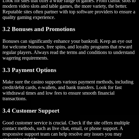
Look for sites that offer a wide range of games. From classic slots to
modern video slots and table games, the more variety, the better.
Reputable sites often partner with top software providers to ensure a
quality gaming experience.
3.2 Bonuses and Promotions
Bonuses can significantly enhance your bankroll. Keep an eye out
for welcome bonuses, free spins, and loyalty programs that reward
regular players. Always read the terms and conditions to understand
wagering requirements.
3.3 Payment Options
Make sure the casino supports various payment methods, including
credit/debit cards, e-wallets, and bank transfers. Look for fast
withdrawal times and low fees to ensure smooth financial
transactions.
3.4 Customer Support
Good customer service is crucial. Check if the site offers multiple
contact methods, such as live chat, email, or phone support. A
responsive support team can help resolve any issues you may