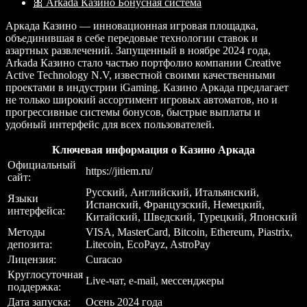
🎀 Arkada Казино Бонусная система
Аркада Казино — инновационная игровая площадка,
объединившая в себе передовые технологии ставок и
азартных развлечений. Запущенный в ноябре 2024 года,
Arkada Казино стало частью портфолио компании Creative
Active Technology N.V, известной своими качественными
проектами в индустрии iGaming. Казино Аркада предлагает
не только широкий ассортимент игровых автоматов, но и
прогрессивные системы бонусов, быстрые выплаты и
удобный интерфейс для всех пользователей.
Ключевая информация о Казино Аркада
Официальный
https://jitiem.ru/
сайт:
Русский, Английский, Итальянский,
Языки
Испанский, Французский, Немецкий,
интерфейса:
Китайский, Шведский, Турецкий, Японский
Методы
VISA, MasterCard, Bitcoin, Ethereum, Piastrix,
депозита:
Litecoin, EcoPayz, AstroPay
Лицензия:
Curacao
Круглосуточная
Live-чат, e-mail, мессенджеры
поддержка:
Дата запуска:
Осень 2024 года