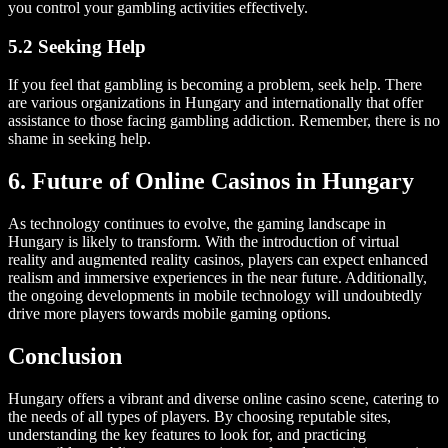
you control your gambling activities effectively.
5.2 Seeking Help
If you feel that gambling is becoming a problem, seek help. There
are various organizations in Hungary and internationally that offer
assistance to those facing gambling addiction. Remember, there is no
shame in seeking help.
6. Future of Online Casinos in Hungary
As technology continues to evolve, the gaming landscape in
Hungary is likely to transform. With the introduction of virtual
reality and augmented reality casinos, players can expect enhanced
realism and immersive experiences in the near future. Additionally,
the ongoing developments in mobile technology will undoubtedly
drive more players towards mobile gaming options.
Conclusion
Hungary offers a vibrant and diverse online casino scene, catering to
the needs of all types of players. By choosing reputable sites,
understanding the key features to look for, and practicing