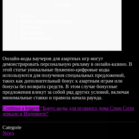
Посты
Бонусы
Приключения доступны
Лицензии
Законность
Регулирование
Онлайн-коды ваучеров для азартных игр могут
демонстрировать персональную рекламу в онлайн-казино. В
этой статье уникальные буквенно-цифровые коды
используются для получения специальных предложений,
таких как дополнительный бонус к азартным играм или
бонусы без возврата средств. В этом случае бонусные
предложения влекут за собой ряд других условий, включая
минимальные ставки и правила начала раунда.
Continua a leggere
“Бонус-коды для игорного дома Спин Сити
зеркало в Интернете”
Categorie
News