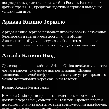
популярность среди пользователей из России, Казахстана и
других стран СНГ, предлагая надежный сервис и выгодные
условия для игры.
Аркада Казино Зеркало
Аркада Казино Зеркало позволяет игрокам обойти возможные
блокировки и всегда иметь доступ к платформе.
Альтернативный домен регулярно обновляется, а личные
данные пользователей остаются под надежной защитой.
Arcada Казино Вход
Для входа в личный кабинет Arkada Casino необходимо ввести
логин и пароль, указанные при регистрации. Данные
защищены системой шифрования, а в случае утери пароля его
можно восстановить через email или телефон.
Казино Аркада Регистрация
В Arkada Casino регистрация занимает несколько минут и
доступна через email, соцсети или телефон. Процесс прост и
позволяет получить доступ ко всем возможностям платформы,
включая эксклюзивные акции и бонусы.