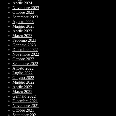
Aprile 2024
Novembre 2023
Ottobre 2023
Settembre 2023
Agosto 2023
Maggio 2023
Aprile 2023
Marzo 2023
Febbraio 2023
Gennaio 2023
Dicembre 2022
Novembre 2022
Ottobre 2022
Settembre 2022
Agosto 2022
Luglio 2022
Giugno 2022
Maggio 2022
Aprile 2022
Marzo 2022
Gennaio 2022
Dicembre 2021
Novembre 2021
Ottobre 2021
Settembre 2021