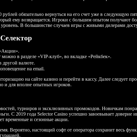
00 рублей обязательно вернуться на его счет уже в следующую п
оторый ему возвращается. Игроки с большим опытом получают бо
уровень. В большинстве случаев игры с живыми дилерами досту
 Селектор
 «Акции».
 можно в разделе «VIP-клуб», во вкладке «Рейкбек».
 другой валюте.
 оповещение на email.
торизацию на сайте казино и перейти в кассу. Далее следует пр
но и для вполне опытных игроков.
 новостей, турниров и эксклюзивных промокодов. Новичкам пон
ьги. С 2019 года Selector Casino успешно завоевывает доверие и
ет временные и сезонные акции.
я. Вероятно, настоящий софт от оператора сохранит весь функ
гурацией.