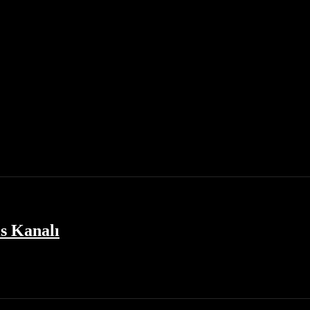
is Kanalı