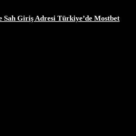
e Sah Giriş Adresi Türkiye’de Mostbet