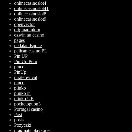
onlinecasinoslot4
onlinecasinoslot41
onlinecasinoslot8
onlinecasinoslot9
openvector
originadiplom
ozwin au casino
pages
pedalandspoke
pelican casino PL
Pin UP
Pin Up Peru
pinco
PinUp
piraterevival
pınco
plinko
plinko in
plinko UK
pocketoption3
Portugal casino
Post
posts
Pozyczki
pragmaticplaykorea