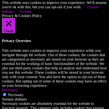
This website uses cookies to improve your experience. We'll assume
you're ok with this, but you can opt-out if you wish.
Cookie
settings
Accetta
Privacy & Cookies Policy
Chiudi
Privacy Overview
This website uses cookies to improve your experience while you
navigate through the website. Out of these cookies, the cookies that
are categorized as necessary are stored on your browser as they are
essential for the working of basic functionalities of the website. We
also use third-party cookies that help us analyze and understand how
you use this website. These cookies will be stored in your browser
only with your consent. You also have the option to opt-out of these
cookies. But opting out of some of these cookies may have an effect
on your browsing experience.
Necessary
Necessary
Sempre abilitato
Necessary cookies are absolutely essential for the website to
function properly. This category only includes cookies that ensures