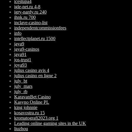
icestupa4
igle-net.ru 4-8
igry-nardy.ru 240
ihnk.ru 700
inclave-casino-list
independentcommissionfees
info
intellectplanet.ru 1500
jaya9
jaya9-casinos
jaya91
jos-trust1
joya93
julius casino avis 4
julius casino en ligne 2
july_bt
july_mars
july_rb
KaravanBet Casino
Kasyno Online PL
king johnnie
kosavostra.ru 15
kromatografi2023.org 1
Leading online gaming sites in the UK
liuzhou