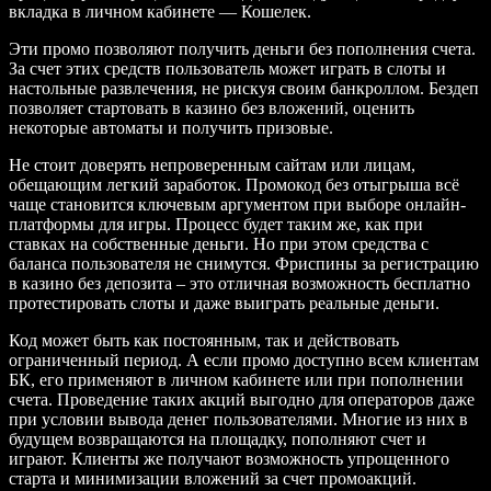
вкладка в личном кабинете — Кошелек.
Эти промо позволяют получить деньги без пополнения счета.
За счет этих средств пользователь может играть в слоты и
настольные развлечения, не рискуя своим банкроллом. Бездеп
позволяет стартовать в казино без вложений, оценить
некоторые автоматы и получить призовые.
Не стоит доверять непроверенным сайтам или лицам,
обещающим легкий заработок. Промокод без отыгрыша всё
чаще становится ключевым аргументом при выборе онлайн-
платформы для игры. Процесс будет таким же, как при
ставках на собственные деньги. Но при этом средства с
баланса пользователя не снимутся. Фриспины за регистрацию
в казино без депозита – это отличная возможность бесплатно
протестировать слоты и даже выиграть реальные деньги.
Код может быть как постоянным, так и действовать
ограниченный период. А если промо доступно всем клиентам
БК, его применяют в личном кабинете или при пополнении
счета. Проведение таких акций выгодно для операторов даже
при условии вывода денег пользователями. Многие из них в
будущем возвращаются на площадку, пополняют счет и
играют. Клиенты же получают возможность упрощенного
старта и минимизации вложений за счет промоакций.