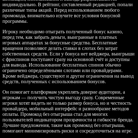
индивидуально. В рейтинг, составленный редакцией, попали
различные типы акций. Перед использованием любого
промокода, внимательно изучите все условия бонусной
программы.
Игроку необходимо отыграть полученный бонус казино,
перед тем, как забрать деньги, выигранные в платных
игровых аппаратах за бонусные средства. Бесплатные
вращения позволяют делать ставки в слотах без затрат
собственных средств. Если у бонуса нет вейджера, выигрыши
с фриспинов поступают сразу на основной счёт и доступны
для вывода. Использование бесплатных спинов обычно
ограничено определёнными слотами или провайдерами.
Кроме вейджера, существуют и другие ограничения на вывод
средств, полученных с использованием бонусов.
Он помогает платформам укреплять доверие аудитории, а
игрокам — получить чистую выгоду сразу. Современные
игроки хотят видеть не только размер бонуса, но и честность
провайдера, мобильный интерфейс и разнообразие методов
оплаты. Промокод без отыгрыша стал для многих
пользователей индикатором прозрачности и гибкости бренда.
Лучшие предложения, такие как промокод без отыгрыша,
помогают минимизировать риски и сосредоточиться на игре.