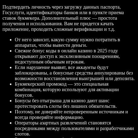
Подтвердить личность через загрузку данных паспорта,
Госуслуги, идентификаторы банков или в пункте приема
ставок букмекера. Дополнительный плюс — простота
получения и использования. Вам не придется качать
приложение, проходить сложные верификации и т.д.
От него зависит, какую сумму нужно потратить в
аппаратах, чтобы вывести деньги.
Свежие бонус коды в онлайн казино в 2025 году
открывают доступ к эксклюзивным поощрениям,
недоступным обычным игрокам.
Если нарушение выявят, все аккаунты будут
заблокированы, а бонусные средства аннулированы без
возможности восстановления выигрышей или депозита.
Букмекерский промокод — это специальная
комбинация, которую используют для активации
бонусов.
Бонусы без отыгрыша для казино дают шанс
протестировать слоты без лишних обязательств.
Поэтому, не доверяйте непроверенным источникам и
всегда проверяйте информацию.
Операторы азартных развлечений становятся
посредниками между пользователями и разработчиками
слотов.