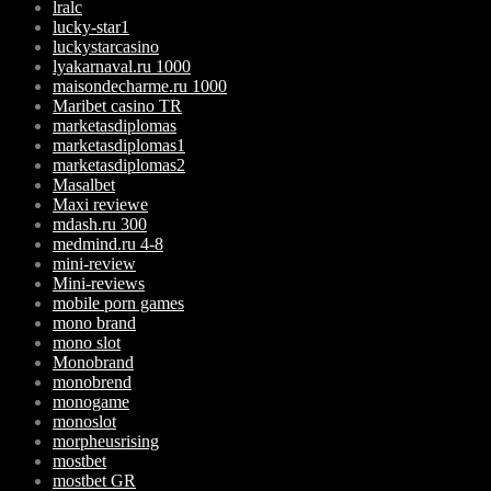
lralc
lucky-star1
luckystarcasino
lyakarnaval.ru 1000
maisondecharme.ru 1000
Maribet casino TR
marketasdiplomas
marketasdiplomas1
marketasdiplomas2
Masalbet
Maxi reviewe
mdash.ru 300
medmind.ru 4-8
mini-review
Mini-reviews
mobile porn games
mono brand
mono slot
Monobrand
monobrend
monogame
monoslot
morpheusrising
mostbet
mostbet GR