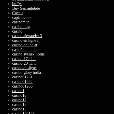
buffys
Buy Semaglutide
Cactus
captaincook
casibom tr
casibom-tg
casino
casino alexander 3
casino en ligne fr
casino online ar
casinò online it
casino svensk licens
casino-17-11-1
casino-20-11-1
casino-en-ligne
casino-glory india
casino01261
casino01262
casino01266
casino1
casino10
casino11
casino12
casino13
casino140126