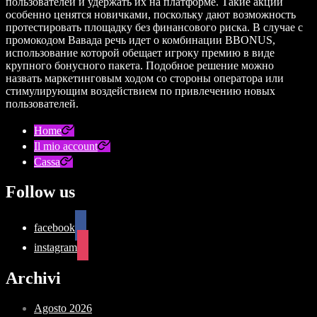
пользователей и удержать их на платформе. Такие акции
особенно ценятся новичками, поскольку дают возможность
протестировать площадку без финансового риска. В случае с
промокодом Вавада речь идет о комбинации BBONUS,
использование которой обещает игроку премию в виде
крупного бонусного пакета. Подобное решение можно
назвать маркетинговым ходом со стороны оператора или
стимулирующим воздействием по привлечению новых
пользователей.
Home
Il mio account
Cassa
Follow us
facebook
instagram
Archivi
Agosto 2026