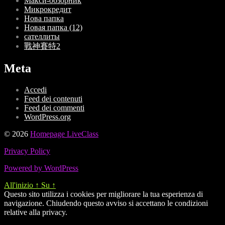
Макси-обзорник
Микрокредит
Нова папка
Новая папка (12)
сателлиты
戰神賽特2
Meta
Accedi
Feed dei contenuti
Feed dei commenti
WordPress.org
© 2026
Homepage LiveClass
Privacy Policy
Powered by WordPress
All'inizio
↑
Su
↑
Questo sito utilizza i cookies per migliorare la tua esperienza di
navigazione. Chiudendo questo avviso si accettano le condizioni
relative alla privacy.