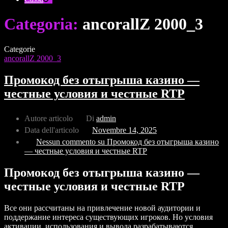
Categoria:
ancorallZ 2000_3
Categorie
ancorallZ 2000_3
Промокод без отыгрыша казино —
честные условия и честные RTP
Autore articolo
Di
admin
Data dell'articolo
Novembre 14, 2025
Nessun commento
su Промокод без отыгрыша казино
— честные условия и честные RTP
Промокод без отыгрыша казино —
честные условия и честные RTP
Все они рассчитаны на привлечение новой аудитории и
поддержание интереса существующих игроков. Но условия
активации, использования и вывода разрабатываются