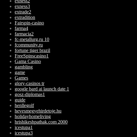
exness2
exness3
extrade2
extradition
Fairspin-casino
farma4
farmacia2
fc-metallurg.ru 10
fcommunity.ru
fortune tiger brazil
FreeSpinscasino1
Gama Casino
gambling
game
Games
glory-casinos tr
google bard ai launch date 1
gosz-diplomas1
guide
henllegolf
hevesmegyehirdetoje.hu
holidayhomeliving
hrishikeshpathak.com 2000
icestupa1
icestupa3