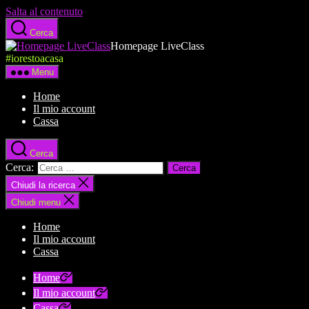
Salta al contenuto
Cerca
Homepage LiveClass
#iorestoacasa
Menu
Home
Il mio account
Cassa
Cerca
Cerca:
Chiudi la ricerca
Chiudi menu
Home
Il mio account
Cassa
Home
Il mio account
Cassa