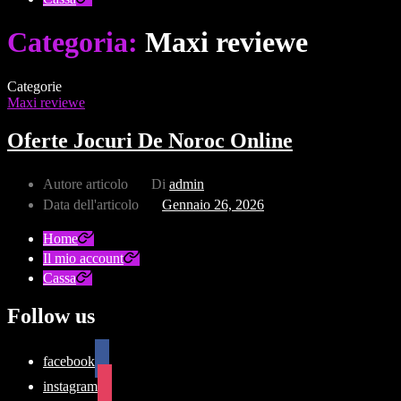
Categoria:
Maxi reviewe
Categorie
Maxi reviewe
Oferte Jocuri De Noroc Online
Autore articolo
Di
admin
Data dell'articolo
Gennaio 26, 2026
Home
Il mio account
Cassa
Follow us
facebook
instagram