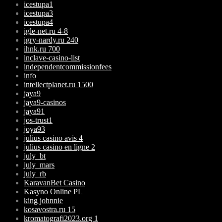
icestupa1
icestupa3
icestupa4
igle-net.ru 4-8
igry-nardy.ru 240
ihnk.ru 700
inclave-casino-list
independentcommissionfees
info
intellectplanet.ru 1500
jaya9
jaya9-casinos
jaya91
jos-trust1
joya93
julius casino avis 4
julius casino en ligne 2
july_bt
july_mars
july_rb
KaravanBet Casino
Kasyno Online PL
king johnnie
kosavostra.ru 15
kromatografi2023.org 1