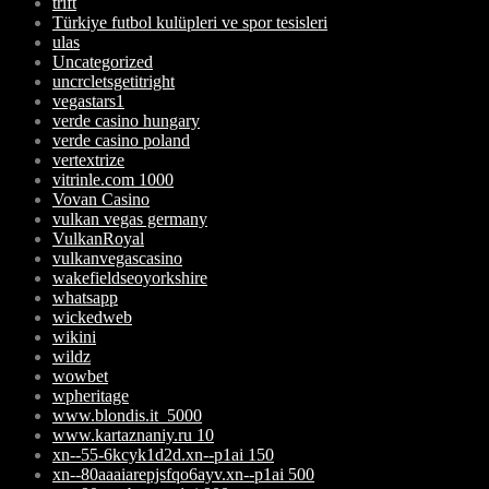
trift
Türkiye futbol kulüpleri ve spor tesisleri
ulas
Uncategorized
uncrcletsgetitright
vegastars1
verde casino hungary
verde casino poland
vertextrize
vitrinle.com 1000
Vovan Casino
vulkan vegas germany
VulkanRoyal
vulkanvegascasino
wakefieldseoyorkshire
whatsapp
wickedweb
wikini
wildz
wowbet
wpheritage
www.blondis.it_5000
www.kartaznaniy.ru 10
xn--55-6kcyk1d2d.xn--p1ai 150
xn--80aaaiarepjsfqo6ayv.xn--p1ai 500