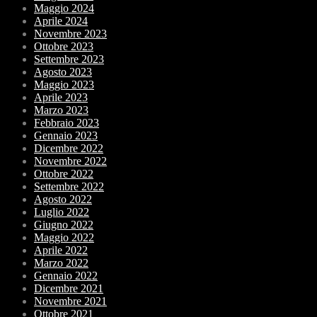
Maggio 2024
Aprile 2024
Novembre 2023
Ottobre 2023
Settembre 2023
Agosto 2023
Maggio 2023
Aprile 2023
Marzo 2023
Febbraio 2023
Gennaio 2023
Dicembre 2022
Novembre 2022
Ottobre 2022
Settembre 2022
Agosto 2022
Luglio 2022
Giugno 2022
Maggio 2022
Aprile 2022
Marzo 2022
Gennaio 2022
Dicembre 2021
Novembre 2021
Ottobre 2021