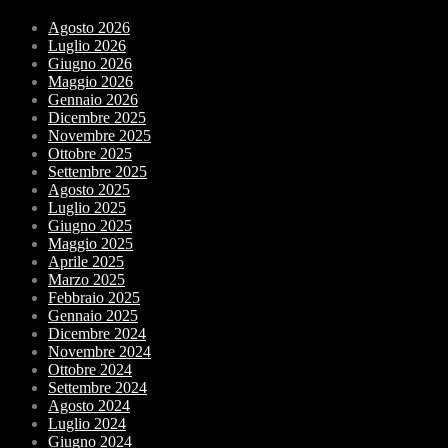
Agosto 2026
Luglio 2026
Giugno 2026
Maggio 2026
Gennaio 2026
Dicembre 2025
Novembre 2025
Ottobre 2025
Settembre 2025
Agosto 2025
Luglio 2025
Giugno 2025
Maggio 2025
Aprile 2025
Marzo 2025
Febbraio 2025
Gennaio 2025
Dicembre 2024
Novembre 2024
Ottobre 2024
Settembre 2024
Agosto 2024
Luglio 2024
Giugno 2024