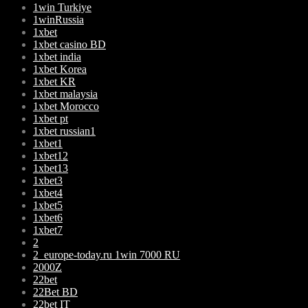
1win Turkiye
1winRussia
1xbet
1xbet casino BD
1xbet india
1xbet Korea
1xbet KR
1xbet malaysia
1xbet Morocco
1xbet pt
1xbet russian1
1xbet1
1xbet12
1xbet13
1xbet3
1xbet4
1xbet5
1xbet6
1xbet7
2
2_europe-today.ru 1win 7000 RU
2000Z
22bet
22Bet BD
22bet IT