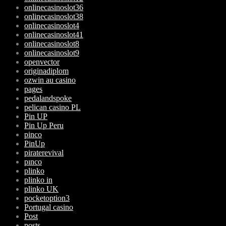
onlinecasinoslot36
onlinecasinoslot38
onlinecasinoslot4
onlinecasinoslot41
onlinecasinoslot8
onlinecasinoslot9
openvector
originadiplom
ozwin au casino
pages
pedalandspoke
pelican casino PL
Pin UP
Pin Up Peru
pinco
PinUp
piraterevival
pınco
plinko
plinko in
plinko UK
pocketoption3
Portugal casino
Post
posts