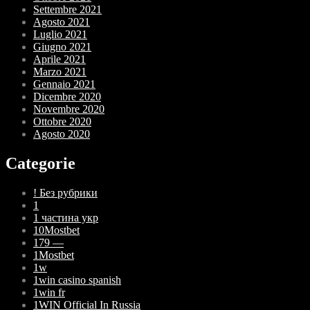
Settembre 2021
Agosto 2021
Luglio 2021
Giugno 2021
Aprile 2021
Marzo 2021
Gennaio 2021
Dicembre 2020
Novembre 2020
Ottobre 2020
Agosto 2020
Categorie
! Без рубрики
1
1 частина укр
10Mostbet
179 —
1Mostbet
1w
1win casino spanish
1win fr
1WIN Official In Russia