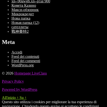
xn--90awgb.xn--p1ai 900
Комета Казино
Макси-обзорник
Микрокредит
Нова папка
Новая папка (12)
сателлиты
戰神賽特2
Meta
Accedi
Feed dei contenuti
Feed dei commenti
WordPress.org
© 2026
Homepage LiveClass
Privacy Policy
Powered by WordPress
All'inizio
↑
Su
↑
Questo sito utilizza i cookies per migliorare la tua esperienza di
navigazione. Chiudendo questo avviso si accettano le condizioni