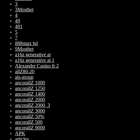
3
3Mostbet
4
49
491
5
7
888starz bd
9Mostbet
a16z generative ai
a16z generative ai 1
Alexander Casino fr 2
allZ80-20
als-group
ancorallZ 1000
ancorallZ 1250
ancorallZ 1400
ancorallZ 2000
ancorallZ 2000_3
ancorallZ 3000
ancorallZ 50%
ancorallZ 500
ancorallZ 9000
APK
articles