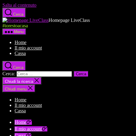
Salta al contenuto
Cerca
Homepage LiveClass
#iorestoacasa
Menu
Home
Il mio account
Cassa
Cerca
Cerca:
Chiudi la ricerca
Chiudi menu
Home
Il mio account
Cassa
Home
Il mio account
Cassa