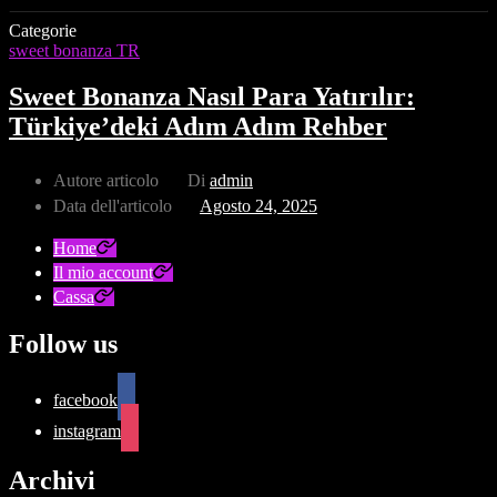
Categorie
sweet bonanza TR
Sweet Bonanza Nasıl Para Yatırılır:
Türkiye’deki Adım Adım Rehber
Autore articolo
Di
admin
Data dell'articolo
Agosto 24, 2025
Home
Il mio account
Cassa
Follow us
facebook
instagram
Archivi