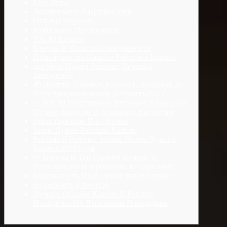
Live Игры
Ассортимент Азартных Игр
Отзывы Игроков
Мобильное Приложение
Топ 10 Казино
Бонусы И Политика преданности
Преимущества Нашего Рейтинга Казино
ддя Чего Нужен Рейтинг Игровых
Заведений?
🎁 Десятка Топовых Казино С вдобавок За
Регистрацию никаких Депозита 2025″
✅ Топ 10 Популярных Интернет Казино По
Отдаче, Бонусам И реального Выплатам
существующие Платформы
Зачем Нужен Рейтинг Казино
Реальный Рейтинг только Обзор Лучших
Казино 2025 Года
те Бонусы В Топ Онлайн Казино за
Регистрацию И Фриспины Без Депозита
Безопасность Проведения финансовых
поддержать Клиентов
Лучшие Онлайн Казино В России:
Пройдёмся По Легальным Площадкам