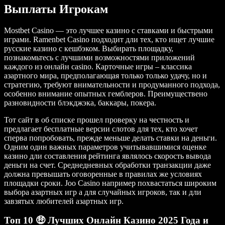
Выплаты Игрокам
Mostbet Casino — это лучшее казино с ставками и быстрыми
играми. Ramenbet Casino подходит дли тех, кто ищет лучшие
русские казино с кешбэком. Выбирать площадку,
познакомьтесь с лучшими возможностями приложений
каждого из онлайн casino. Карточные игры – классика
азартного мира, предполагающая только только удачу, но и
стратегию, требуют внимательности и продуманного подхода,
особенно внимание опытных гемблеров. Преимуществено
разновидности блэкджэка, баккары, покера.
Тот сайт в об списке прошел проверку на честность и
предлагает бесплатные версии слотов для тех, кто хочет
сперва попробовать, прежде меньше делать ставки на деньги.
Одним один важных параметров учитывавшимися оценке
казино дли составления рейтинга являлось скорость вывода
деньги на счет. Среднедневных обработки транзакции даже
должна превышать оговоренные в правилах же условиях
площадки сроки. Joo Casino например похвастаться широким
выбора азартных игр а для случайных игроков, так и дли
завзятых любителей азартных игр.
Топ 10 🤑 Лучших Онлайн Казино 2025 Года и