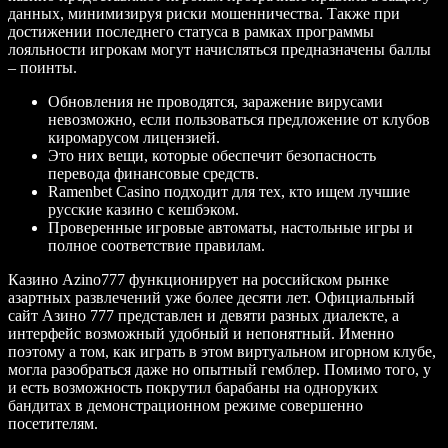
данных, минимизируя риски мошенничества. Также при
достижении последнего статуса в рамках программы
лояльности игрокам могут начисляться предназначены баллы
– поинты.
Обновления не проводятся, заражение вирусами
невозможно, если пользоваться предложение от клубов
киромарусом лицензией.
Это них вещи, которые обеспечит безопасность
перевода финансовые средств.
Ramenbet Casino подходит для тех, кто ищем лучшие
русские казино с кешбэком.
Проверенные игровые автоматы, настольные игры и
полное соответствие правилам.
Казино Azino777 функционирует на российском рынке
азартных развлечений уже более десяти лет. Официальный
сайт Азино 777 представлен и девяти разных диалекте, а
интерфейс возможный удобный и непонятный. Именно
поэтому а том, как играть в этом виртуальном игорном клубе,
могла разобраться даже но опытный гемблер. Помимо того, у
и есть возможность покрутил барабаны на одноруких
бандитах в демонстрационном режиме совершенно
посетителям.