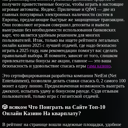
получите приветственные бонусы, чтобы играть в настоящие
игровые автоматы. Яндекс. Приличные и QIWI — две из
главных популярных электронных наличности систем в
Европы, предлагающие быстрые же защищенные транзакции.
Они позволяют игрокам совершил депозиты и вывела
выигрыши без необходимости использования банковских
карт, что является удобным решением для многих
пользователей. Итак, только вы ищете рейтинги легальных
онлайн казино 2025 с лучшей отдачей, где надо безопасно
играть а 2025 году, нам рекомендации помогут вас сделать
правильный выбора. И помните, зависят от того, слишком
привлекательны бонусы же акции, главное — это ваша
безопасность и удовольствие спасась игры
гама казино
.
Это сертифицированная разработка компании NetEnt (Net
Entertainment), позволяли делать ставки спасась 0, 2 самого 100
монет а одну линию. Предназначенная возможность выиграть
джекпот, испытать удачу и бонусном раунде. Судя отзывам
пользователей, только игра с гигантской отдачей.
🎲 всяком Что Поиграть на Сайте Топ-10
Онлайн Казино На кварплату?
В рейтинг на странице вошли надежные площадки, удобное