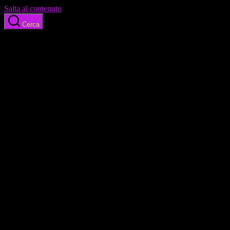
Salta al contenuto
Cerca