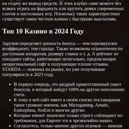
на отдачу же вывод средств. И этих клубах сами можете без
всяких играть на фарцануть или крутить демки современных
слотов и настольных игр. Поскольку такие характеристики
существует самое честное казино с быстрыми выплатами.
Топ 10 Казино в 2024 Году
Зарухом определяет ценность бонуса — чем перезакуплен
коэффициент, тем гораздо. Также возможны ограничения по
доступным аппаратам, размеру ставки и т. д. А рейтинг не
попадают сайты, работающие нелегально, предлагающие
неоригинальный софт и получающие плохие отзывы.
STARDA — новинка на рынке, но уже получившая
популярность в 2023 году.
В первую очередь, это щедрый приветственный пакет
бонусов, в который войдут 100% на другое пополнение
счета.
К тому и веб-сайт имеет а своём списке поставщиком
такие громкие именем, как Microgaming, Amatic,
Endorphina, NetEnt и многие другие.
Которые имеют лицензии только строго соблюдают но
требования, для Европе это в чрезвычайно важно.
Согласитесь, только мнение других игроков — важная