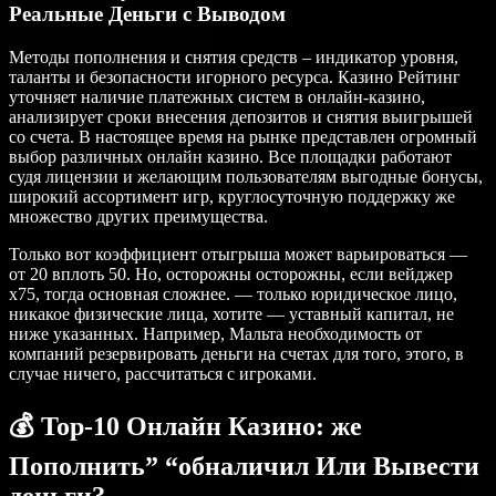
Реальные Деньги с Выводом
Методы пополнения и снятия средств – индикатор уровня,
таланты и безопасности игорного ресурса. Казино Рейтинг
уточняет наличие платежных систем в онлайн-казино,
анализирует сроки внесения депозитов и снятия выигрышей
со счета. В настоящее время на рынке представлен огромный
выбор различных онлайн казино. Все площадки работают
судя лицензии и желающим пользователям выгодные бонусы,
широкий ассортимент игр, круглосуточную поддержку же
множество других преимущества.
Только вот коэффициент отыгрыша может варьироваться —
от 20 вплоть 50. Но, осторожны осторожны, если вейджер
х75, тогда основная сложнее. — только юридическое лицо,
никакое физические лица, хотите — уставный капитал, не
ниже указанных. Например, Мальта необходимость от
компаний резервировать деньги на счетах для того, этого, в
случае ничего, рассчитаться с игроками.
💰 Top-10 Онлайн Казино: же
Пополнить” “обналичил Или Вывести
деньги?