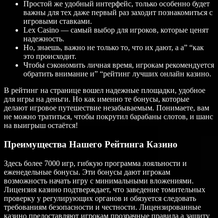
Простой же удобный интерфейс, только особенно будет
важны для тех даже первый раз заходит познакомиться с
игровыми ставками.
Lex Casino — самый выбор для игроков, которые ценят
надежность.
Но, знаешь, важно не только то, что их дают, а а” “как
это происходит.
Чтобы сэкономить личная время, игрокам рекомендуется
обратить внимание и” “рейтинг лучших онлайн казино.
В рейтинг на странице вошел надежные площадки, удобное
для игры на деньги. Но как именно те бонусы, которые
делают игровое путешествие незабываемым. Понимаете, вам
не можно тратиться, чтобы покрутил барабаны слотов, и шанс
на выигрыш остаётся!
Преимущества Нашего Рейтинга Казино
Здесь более 7000 игр, гибкую программа лояльности и
еженедельные бонусы. Эти бонусы дают игрокам
возможность начать игру с минимальными вложениями.
Лицензия казино подтверждает, что заведение томительных
проверку у регулирующих органов и обязуется следовать
требованиям безопасности и честности. Лицензированные
казино предоставляют игрокам прозрачные правила а защиту