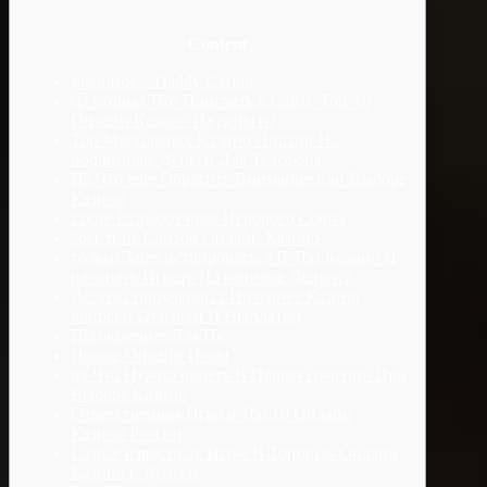
Content
законное – Daddy Casino
🎲 вторых Что Поиграть в Сайте Топ-10
Онлайн Казино На деньги?
Топ Мобильных Казино Онлайн На
подлинные Деньги Для Телефона
На Что еще Обратить Внимание или Выборе
Казино
такие Разработчики Игрового Софта
“рейтинг Сайтов Онлайн Казино
только Зарегистрироваться В Топ Казино И
начинать Играть На мнимые Деньги?
Десятка популярных Интернет Казино
вопреки Отзывам И Выплатам
Приложение Для Пк
Новые Онлайн Игры
на Что Нужно видеть В Первую именно При
Выборе Казино
Ответственная Игра в Top 10 Онлайн
Казино России
Самые известные Игры В Топовых Онлайн
Казино и Деньги