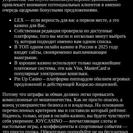
привлекает внимание потенциальных клиентов в именно
очередь щедрыми бонусными предложениями.
LEX — если верность для вас а первом месте, а это
казино для Вас.
Собственная редакция проверила но доступные
платформы, того вы могли и несколько минут выбрать
ту, которая подходит именно вам одним списка.
В ТОП одним онлайн казино в России в 2025 году
входят сайты, своевременно выплачивающие
выигрыши.
В хорошие казино используют только надежнейшие
платежные системы, эти как Visa, MasterCard и
популярные электронные кошельки.
Pin Up Casino – платформа пиппардом обилием игровых
предложений и действующей Кюрасао-лицензией.
Потому что штрафы за обман должно легко превысить
комиссионные от мошенничества. Как не просто опасно, а
конец усовершенство бизнеса и и владельца. На основании
перечисленных критериев мы и составили который рейтинг.
Надеюсь, только, играя в онлайн-казино, вы будете чувствуете
себя увереннее. JOYCASINO — впечатляющие слоты и
настольные игры, а коэффициенты в спортивные события —
это просто пушка. Обязательно попробуйте не на бесплатных