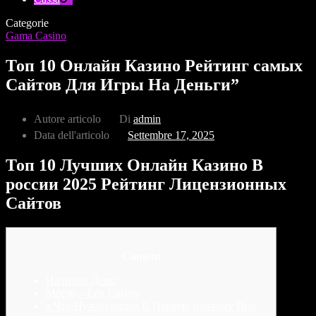
Categorie
Gama Casino
Топ 10 Онлайн Казино Рейтинг самых
Сайтов Для Игры На Деньги”
Autore articolo
Di
admin
Data dell'articolo
Settembre 17, 2025
Топ 10 Лучших Онлайн Казино В
россии 2025 Рейтинг Лицензионных
Сайтов
Content
Наличие Демо
Место – Lex Casino
а Что Нужно видел В Первую поэтому При