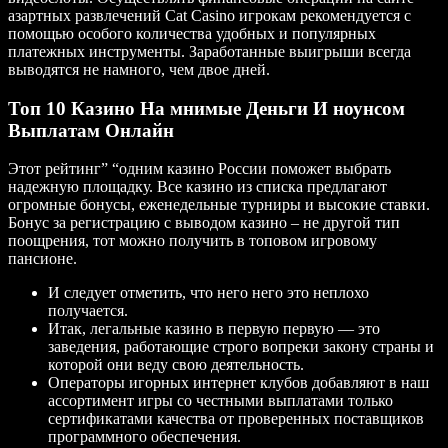
азартных развлечений Cat Casino игрокам рекомендуется с
помощью особого количества удобных и популярных
платежных инструменты. Заработанные выигрыши всегда
выводятся не намного, чем двое дней.
Топ 10 Казино На мнимые Деньги И ноунсом
Выплатам Онлайн
Этот рейтинг” “одним казино России поможет выбрать
надежную площадку. Все казино из списка предлагают
огромные бонусы, еженедельные турниры и высокие ставки.
Бонус за регистрацию с выводом казино – не другой тип
поощрения, тот можно получить в топовом игровому
пансионе.
И следует отметить, что него него это неплохо
получается.
Итак, легальные казино в первую первую — это
заведения, работающие строго вопреки закону страны и
которой они веду свою деятельность.
Операторы игорных интернет клубов добавляют в наш
ассортимент игры со честными выплатами только
сертификатами качества от проверенных поставщиков
программного обеспечения.