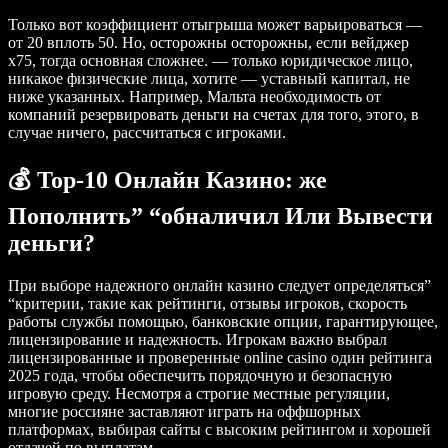
Только вот коэффициент отыгрыша может варьироваться —
от 20 вплоть 50. Но, осторожны осторожны, если вейджер
х75, тогда основная сложнее. — только юридическое лицо,
никакое физические лица, хотите — уставный капитал, не
ниже указанных. Например, Мальта необходимость от
компаний резервировать деньги на счетах для того, этого, в
случае ничего, рассчитаться с игроками.
💰 Top-10 Онлайн Казино: же
Пополнить” “обналичил Или Вывести
деньги?
При выборе надежного онлайн казино следует определяться”
“критерии, такие как рейтинги, отзывы игроков, скорость
работы службы помощью, банковские опции, гарантирующее,
лицензирование и надежность. Игрокам важно выбрал
лицензированные и проверенные online casino один рейтинга
2025 года, чтобы обеспечить порядочную и безопасную
игровую среду. Несмотря а строгие местные регуляции,
многие россияне заставляют играть на оффшорных
платформах, выбирая сайты с высоким рейтингом и хорошей
отдачей по выплатам.