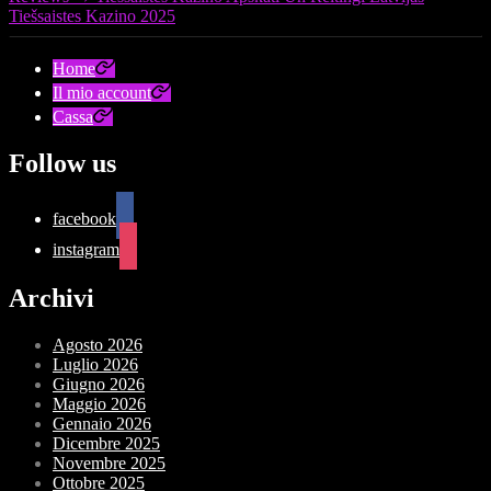
Tiešsaistes Kazino 2025
Home
Il mio account
Cassa
Follow us
facebook
instagram
Archivi
Agosto 2026
Luglio 2026
Giugno 2026
Maggio 2026
Gennaio 2026
Dicembre 2025
Novembre 2025
Ottobre 2025