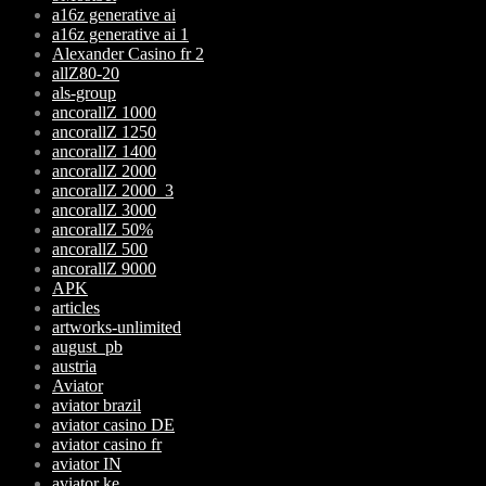
a16z generative ai
a16z generative ai 1
Alexander Casino fr 2
allZ80-20
als-group
ancorallZ 1000
ancorallZ 1250
ancorallZ 1400
ancorallZ 2000
ancorallZ 2000_3
ancorallZ 3000
ancorallZ 50%
ancorallZ 500
ancorallZ 9000
APK
articles
artworks-unlimited
august_pb
austria
Aviator
aviator brazil
aviator casino DE
aviator casino fr
aviator IN
aviator ke