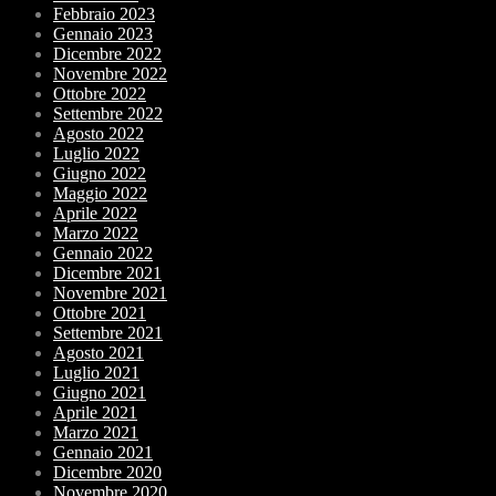
Febbraio 2023
Gennaio 2023
Dicembre 2022
Novembre 2022
Ottobre 2022
Settembre 2022
Agosto 2022
Luglio 2022
Giugno 2022
Maggio 2022
Aprile 2022
Marzo 2022
Gennaio 2022
Dicembre 2021
Novembre 2021
Ottobre 2021
Settembre 2021
Agosto 2021
Luglio 2021
Giugno 2021
Aprile 2021
Marzo 2021
Gennaio 2021
Dicembre 2020
Novembre 2020