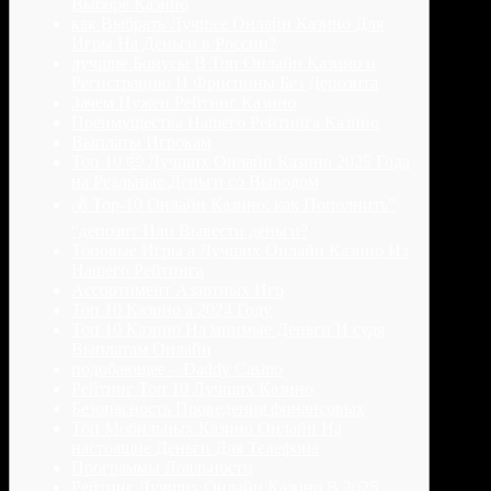
Выборе Казино
как Выбрать Лучшее Онлайн Казино Для
Игры На Деньги в России?
лучшие Бонусы В Топ Онлайн Казино и
Регистрацию И Фриспины Без Депозита
Зачем Нужен Рейтинг Казино
Преимущества Нашего Рейтинга Казино
Выплаты Игрокам
Топ 10 🤑 Лучших Онлайн Казино 2025 Года
на Реальные Деньги со Выводом
💰 Top-10 Онлайн Казино: как Пополнить”
“депозит Или Вывести деньги?
Топовые Игры а Лучших Онлайн Казино Из
Нашего Рейтинга
Ассортимент Азартных Игр
Топ 10 Казино а 2024 Году
Топ 10 Казино На мнимые Деньги И судя
Выплатам Онлайн
подобающее – Daddy Casino
Рейтинг Топ 10 Лучших Казино
Безопасность Проведения финансовых
Топ Мобильных Казино Онлайн На
настоящие Деньги Для Телефона
Программы Лояльности
Рейтинг Лучших Онлайн Казино В 2025