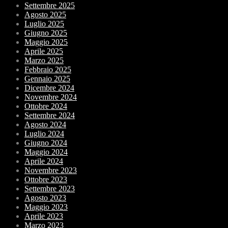
Settembre 2025
Agosto 2025
Luglio 2025
Giugno 2025
Maggio 2025
Aprile 2025
Marzo 2025
Febbraio 2025
Gennaio 2025
Dicembre 2024
Novembre 2024
Ottobre 2024
Settembre 2024
Agosto 2024
Luglio 2024
Giugno 2024
Maggio 2024
Aprile 2024
Novembre 2023
Ottobre 2023
Settembre 2023
Agosto 2023
Maggio 2023
Aprile 2023
Marzo 2023