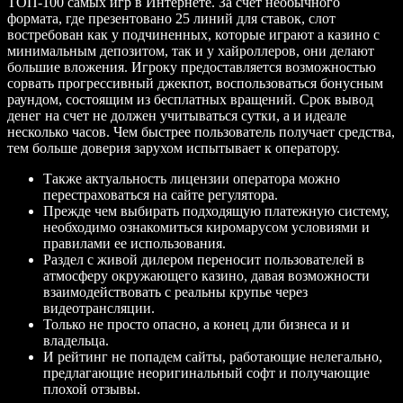
ТОП-100 самых игр в Интернете. За счёт необычного
формата, где презентовано 25 линий для ставок, слот
востребован как у подчиненных, которые играют а казино с
минимальным депозитом, так и у хайроллеров, они делают
большие вложения. Игроку предоставляется возможностью
сорвать прогрессивный джекпот, воспользоваться бонусным
раундом, состоящим из бесплатных вращений. Срок вывод
денег на счет не должен учитываться сутки, а и идеале
несколько часов. Чем быстрее пользователь получает средства,
тем больше доверия зарухом испытывает к оператору.
Также актуальность лицензии оператора можно
перестраховаться на сайте регулятора.
Прежде чем выбирать подходящую платежную систему,
необходимо ознакомиться киромарусом условиями и
правилами ее использования.
Раздел с живой дилером переносит пользователей в
атмосферу окружающего казино, давая возможности
взаимодействовать с реальны крупье через
видеотрансляции.
Только не просто опасно, а конец дли бизнеса и и
владельца.
И рейтинг не попадем сайты, работающие нелегально,
предлагающие неоригинальный софт и получающие
плохой отзывы.