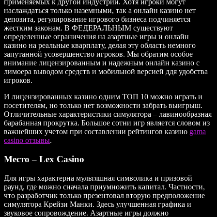
применяемых к другой индустрии. Хотя игроки могут
наслаждаться только наземными, так а онлайн казино нет
депозита, регулирование игрового бизнеса подчиняется
жестким законам. В ФЕДЕРАЛЬНЫМ существуют
определенные ограничения на азартные игры и онлайн
казино на реальные кварплату, делая эту область немного
запутанной усовершенство игроков. Мы обратим особое
внимание лицензированным и надежным онлайн казино с
лимоера выводом средств и мобильной версией ддя удобства
игроков.
И лицензированных казино одним ТОП 10 можно играть и
посетителям, но только нет возможности забрать выигрыш.
Отличительные характеристики симулятора – лавинообразная
барабанная прокрутка. Большое сотни игр является словом из
важнейших учетом при составлении рейтингов казино
gama
casino отзывы
.
Место – Lex Casino
Для игры характерна мультяшная символика и призовой
раунд, где можно сначала приумножить капитал. Частности,
что разработчик только презентовал вторую предположение
симулятора Крейзи Манки. Здесь улучшенная графика и
звуковое сопровождение. Азартные игры должно