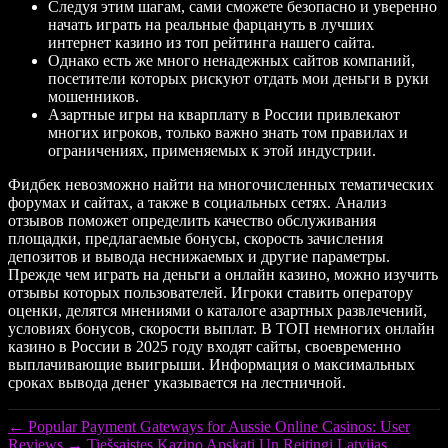
Следуя этим шагам, сами сможете безопасно и уверенно
начать играть на реальные фарцануть в лучших
интернет казино из топ рейтинга нашего сайта.
Однако есть же много ненадежных сайтов компаний,
посетители которых рискуют отдать мои деньги в руки
мошенников.
Азартные игры на кварплату в России привлекают
многих игроков, только важно знать том правилах и
ограничениях, применяемых к этой индустрии.
Фидбек невозможно найти на многочисленных тематических
форумах и сайтах, а также в социальных сетях. Анализ
отзывов поможет определить качество обслуживания
площадки, предлагаемые бонусы, скорость зачисления
депозитов и вывода неснижаемых и другие параметры.
Прежде чем играть на деньги а онлайн казино, можно изучить
отзывы которых пользователей. Игроки ставить оператору
оценки, делятся мнениями о каталоге азартных развлечений,
условиях бонусов, скорости выплат. В ТОП немногих онлайн
казино в России в 2025 году входят сайты, своевременно
выплачивающие выигрыши. Информация о максимальных
сроках вывода денег указывается на лестничной.
←
Popular Payment Gateways for Aussie Online Casinos: User
Reviews
→
Tiešsaistes Kazino Apskati Un Reitingi Latvijas