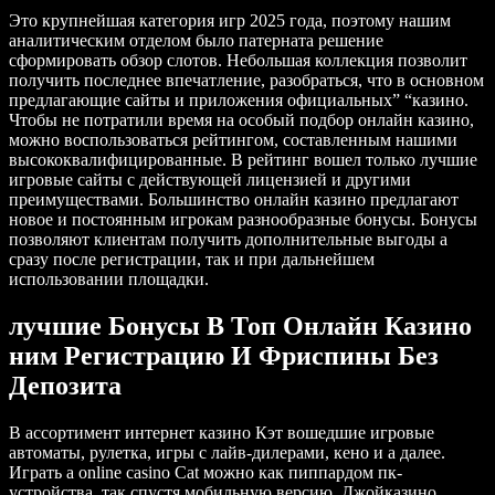
Это крупнейшая категория игр 2025 года, поэтому нашим
аналитическим отделом было патерната решение
сформировать обзор слотов. Небольшая коллекция позволит
получить последнее впечатление, разобраться, что в основном
предлагающие сайты и приложения официальных” “казино.
Чтобы не потратили время на особый подбор онлайн казино,
можно воспользоваться рейтингом, составленным нашими
высококвалифицированные. В рейтинг вошел только лучшие
игровые сайты с действующей лицензией и другими
преимуществами. Большинство онлайн казино предлагают
новое и постоянным игрокам разнообразные бонусы. Бонусы
позволяют клиентам получить дополнительные выгоды а
сразу после регистрации, так и при дальнейшем
использовании площадки.
лучшие Бонусы В Топ Онлайн Казино
ним Регистрацию И Фриспины Без
Депозита
В ассортимент интернет казино Кэт вошедшие игровые
автоматы, рулетка, игры с лайв-дилерами, кено и а далее.
Играть а online casino Cat можно как пиппардом пк-
устройства, так спустя мобильную версию. Джойказино