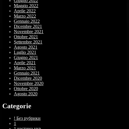
Giugno 2022
Maggio 2022
Aprile 2022
Marzo 2022
Gennaio 2022
Dicembre 2021
Novembre 2021
Ottobre 2021
Settembre 2021
Agosto 2021
Luglio 2021
Giugno 2021
Aprile 2021
Marzo 2021
Gennaio 2021
Dicembre 2020
Novembre 2020
Ottobre 2020
Agosto 2020
Categorie
! Без рубрики
1
1 частина укр