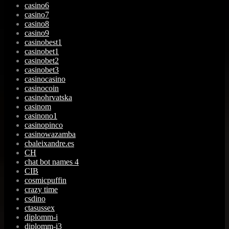
casino6
casino7
casino8
casino9
casinobest1
casinobet1
casinobet2
casinobet3
casinocasino
casinocoin
casinohrvatska
casinom
casinono1
casinopinco
casinowazamba
cbaleixandre.es
CH
chat bot names 4
CIB
cosmicpuffin
crazy time
csdino
ctasussex
diplomm-i
diplomm-i3