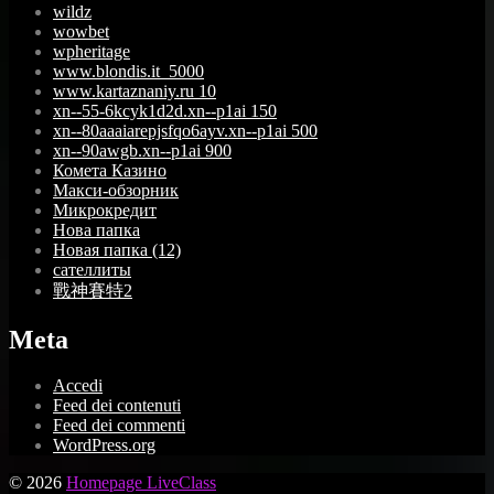
wildz
wowbet
wpheritage
www.blondis.it_5000
www.kartaznaniy.ru 10
xn--55-6kcyk1d2d.xn--p1ai 150
xn--80aaaiarepjsfqo6ayv.xn--p1ai 500
xn--90awgb.xn--p1ai 900
Комета Казино
Макси-обзорник
Микрокредит
Нова папка
Новая папка (12)
сателлиты
戰神賽特2
Meta
Accedi
Feed dei contenuti
Feed dei commenti
WordPress.org
© 2026
Homepage LiveClass