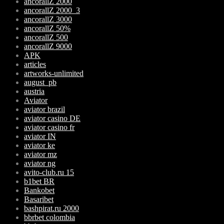
ancorallZ 2000
ancorallZ 2000_3
ancorallZ 3000
ancorallZ 50%
ancorallZ 500
ancorallZ 9000
APK
articles
artworks-unlimited
august_pb
austria
Aviator
aviator brazil
aviator casino DE
aviator casino fr
aviator IN
aviator ke
aviator mz
aviator ng
avito-club.ru 15
b1bet BR
Bankobet
Basaribet
bashpirat.ru 2000
bbrbet colombia