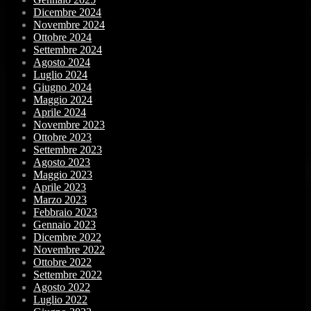
Dicembre 2024
Novembre 2024
Ottobre 2024
Settembre 2024
Agosto 2024
Luglio 2024
Giugno 2024
Maggio 2024
Aprile 2024
Novembre 2023
Ottobre 2023
Settembre 2023
Agosto 2023
Maggio 2023
Aprile 2023
Marzo 2023
Febbraio 2023
Gennaio 2023
Dicembre 2022
Novembre 2022
Ottobre 2022
Settembre 2022
Agosto 2022
Luglio 2022