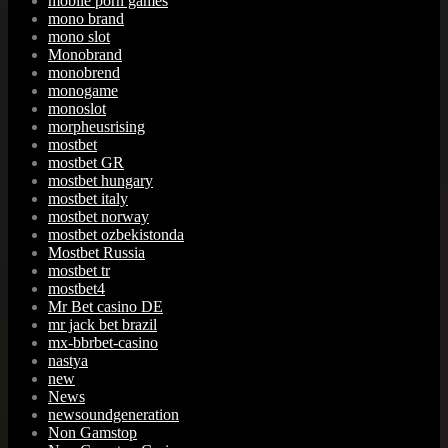
mobile porn games
mono brand
mono slot
Monobrand
monobrend
monogame
monoslot
morpheusrising
mostbet
mostbet GR
mostbet hungary
mostbet italy
mostbet norway
mostbet ozbekistonda
Mostbet Russia
mostbet tr
mostbet4
Mr Bet casino DE
mr jack bet brazil
mx-bbrbet-casino
nastya
new
News
newsoundgeneration
Non Gamstop