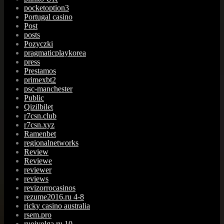
pocketoption3
Portugal casino
Post
posts
Pozyczki
pragmaticplaykorea
press
Prestamos
primexbt2
psc-manchester
Public
Qizilbilet
r7csn.club
r7csn.xyz
Ramenbet
regionalnetworks
Review
Reviewe
reviewer
reviews
revizorrocasinos
rezume2016.ru 4-8
ricky casino australia
rsem.pro
ruoivolga.ru 10