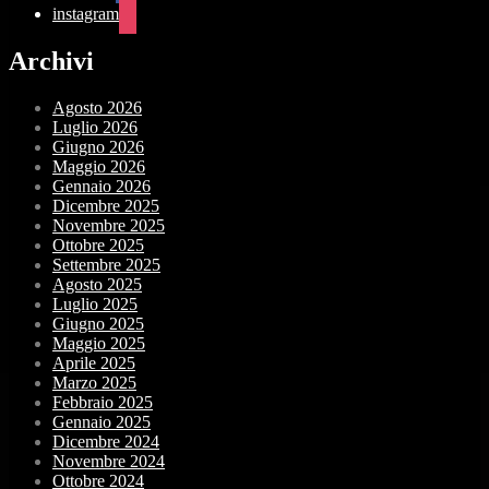
instagram
Archivi
Agosto 2026
Luglio 2026
Giugno 2026
Maggio 2026
Gennaio 2026
Dicembre 2025
Novembre 2025
Ottobre 2025
Settembre 2025
Agosto 2025
Luglio 2025
Giugno 2025
Maggio 2025
Aprile 2025
Marzo 2025
Febbraio 2025
Gennaio 2025
Dicembre 2024
Novembre 2024
Ottobre 2024