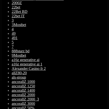
2000Z
22bet
22Bet BD
22bet IT
3
3Mostbet
4
49
491
5
7
888starz bd
9Mostbet
a16z generative ai
a16z generative ai 1
Alexander Casino fr 2
allZ80-20
als-group
ancorallZ 1000
ancorallZ 1250
ancorallZ 1400
ancorallZ 2000
ancorallZ 2000_3
ancorallZ 3000
ancorallZ 50%