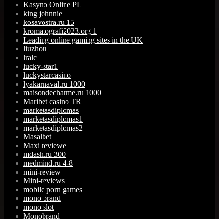
Kasyno Online PL
king johnnie
kosavostra.ru 15
kromatografi2023.org 1
Leading online gaming sites in the UK
liuzhou
lralc
lucky-star1
luckystarcasino
lyakarnaval.ru 1000
maisondecharme.ru 1000
Maribet casino TR
marketasdiplomas
marketasdiplomas1
marketasdiplomas2
Masalbet
Maxi reviewe
mdash.ru 300
medmind.ru 4-8
mini-review
Mini-reviews
mobile porn games
mono brand
mono slot
Monobrand