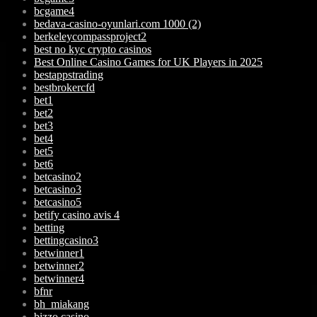
bcgame4
bedava-casino-oyunlari.com 1000 (2)
berkeleycompassproject2
best no kyc crypto casinos
Best Online Casino Games for UK Players in 2025
bestappstrading
bestbrokercfd
bet1
bet2
bet3
bet4
bet5
bet6
betcasino2
betcasino3
betcasino5
betify casino avis 4
betting
bettingcasino3
betwinner1
betwinner2
betwinner4
bfnr
bh_miakang
bizzo casino