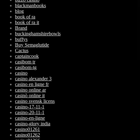
blackmanbooks
blog
book of ra
book of ra it
Brand
buckinghamshirebowls
buffys
Buy Semaglutide
Cactus
captaincook
casibom tr
casibom-tg
casino
casino alexander 3
casino en ligne fr
casino online ar
casinò online it
casino svensk licens
casino-17-11-1
casino-20-11-1
casino-en-ligne
casino-glory india
casino01261
casino01262