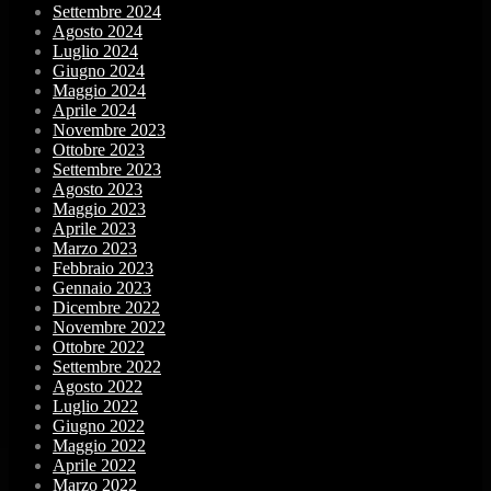
Settembre 2024
Agosto 2024
Luglio 2024
Giugno 2024
Maggio 2024
Aprile 2024
Novembre 2023
Ottobre 2023
Settembre 2023
Agosto 2023
Maggio 2023
Aprile 2023
Marzo 2023
Febbraio 2023
Gennaio 2023
Dicembre 2022
Novembre 2022
Ottobre 2022
Settembre 2022
Agosto 2022
Luglio 2022
Giugno 2022
Maggio 2022
Aprile 2022
Marzo 2022