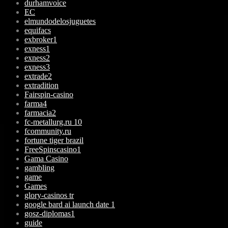
durhamvoice
EC
elmundodelosjuguetes
equifacs
exbroker1
exness1
exness2
exness3
extrade2
extradition
Fairspin-casino
farma4
farmacia2
fc-metallurg.ru 10
fcommunity.ru
fortune tiger brazil
FreeSpinscasino1
Gama Casino
gambling
game
Games
glory-casinos tr
google bard ai launch date 1
gosz-diplomas1
guide