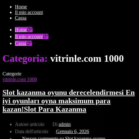
Home
Il mio account
Cassa
Home
Il mio account
Cassa
Categoria:
vitrinle.com 1000
Categorie
vitrinle.com 1000
Slot kazanma oyunu derecelendirmesi En
iyi oyunları oyna maksimum para
kazan!Slot Para Kazanma
Autore articolo
Di
admin
Data dell'articolo
Gennaio 6, 2026
Nessun commento
su Slot kazanma oyunu