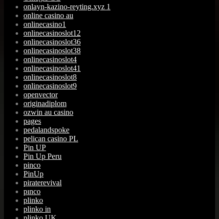
onlayn-kazino-reyting.xyz 1
online casino au
onlinecasino1
onlinecasinoslot12
onlinecasinoslot36
onlinecasinoslot38
onlinecasinoslot4
onlinecasinoslot41
onlinecasinoslot8
onlinecasinoslot9
openvector
originadiplom
ozwin au casino
pages
pedalandspoke
pelican casino PL
Pin UP
Pin Up Peru
pinco
PinUp
piraterevival
pınco
plinko
plinko in
plinko UK