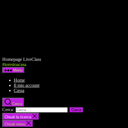
Homepage LiveClass
#iorestoacasa
Menu
Home
Il mio account
Cassa
Cerca
Cerca:
Chiudi la ricerca
Chiudi menu