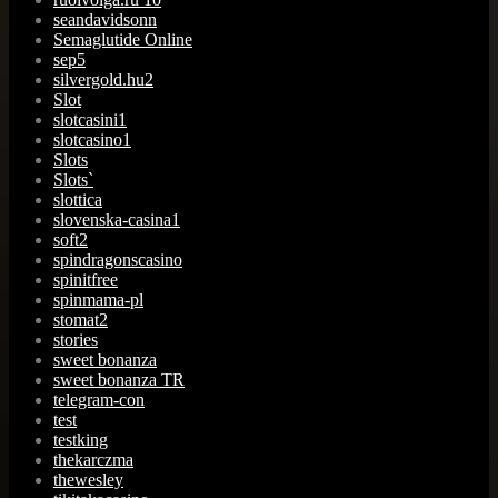
seandavidsonn
Semaglutide Online
sep5
silvergold.hu2
Slot
slotcasini1
slotcasino1
Slots
Slots`
slottica
slovenska-casina1
soft2
spindragonscasino
spinitfree
spinmama-pl
stomat2
stories
sweet bonanza
sweet bonanza TR
telegram-con
test
testking
thekarczma
thewesley