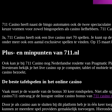
711 Casino heeft naast de bingo automaten ook de twee spectaculaire
keuze vormen voor zowel bingospelers als casino liefhebbers. 711 Cas
Ja, 711 Casino heeft ook een live casino met 70 spellen. Je kunt op de
onder meer ook een aantal exclusieve spellen te vinden. Op 15 maart
Plus- en minpunten van 711.nl
Ook kan je bij 711 Casino nog Nederlandse roulette van Pragmatic Play
livestream bekijk je het live casino op je computer, tablet of mobiele 
casino bezoekt.
De beste tafelspelen in het online casino
Vaak moet je de waarde van de bonus 30 keer rondspelen. Niet alle spel
casino711 ontvang je de hoogste online casino bonus van
711 casino 
Door je als casino aan te sluiten bij dit platform heb je in één keer toe
kunnen ze meerdere spel providers gemakkelijk toevoegen. Hieronder zi