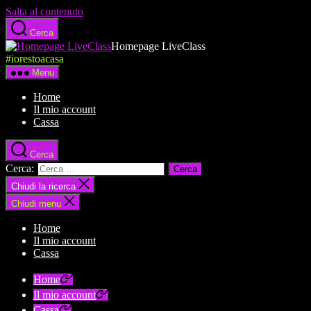
Salta al contenuto
Cerca
Homepage LiveClass
#iorestoacasa
Menu
Home
Il mio account
Cassa
Cerca
Cerca:
Chiudi la ricerca
Chiudi menu
Home
Il mio account
Cassa
Home
Il mio account
Cassa