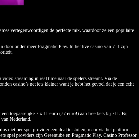
 games vertegenwoordigen de perfecte mix, waardoor ze een populaire
jn door onder meer Pragmatic Play. In het live casino van 711 zijn
riteit.
video streaming in real time naar de spelers streamt. Via de
nden casino’s net iets kleiner want je hebt het gevoel dat je een echt
en toepasselijke 7 x 11 euro (77 euro!) aan free bets bij 711. Bij
s van Nederland.
 dus niet per spel provider een deal te sluiten, maar via het platform
iete spel providers zijn Greentube en Pragmatic Play. Casino Professor