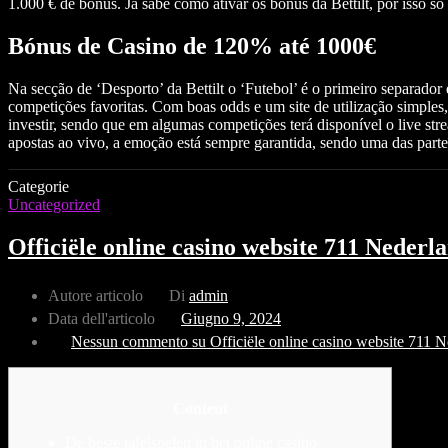
1.000 € de bónus. Já sabe como ativar os bónus da Bettilt, por isso só
Bónus de Casino de 120% até 1000€
Na secção de ‘Desporto’ da Bettilt o ‘Futebol’ é o primeiro separador
competições favoritas. Com boas odds e um site de utilização simples,
investir, sendo que em algumas competições terá disponível o live str
apostas ao vivo, a emoção está sempre garantida, sendo uma das partes
Categorie
Uncategorized
Officiële online casino website 711 Neder
Autore articolo
Di
admin
Data dell'articolo
Giugno 9, 2024
Nessun commento
su Officiële online casino website 711
Content
De beste tafelspelen in het online casino