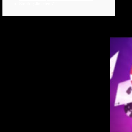
Stortingslimieten 711