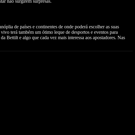
star não surgirem surpresas.
anóplia de países e continentes de onde poderá escolher as suas
 ao vivo terá também um ótimo leque de desportos e eventos para
da Bettilt e algo que cada vez mais interessa aos apostadores. Nas