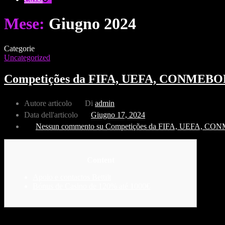
Mese:
Giugno 2024
Categorie
Uncategorized
Competições da FIFA, UEFA, CONMEBOL 
Autore articolo
Di
admin
Data dell'articolo
Giugno 17, 2024
Nessun commento
su Competições da FIFA, UEFA, CON
Content
Apoio e contactos Bettilt
Bónus de Casino de 120% até 1000€