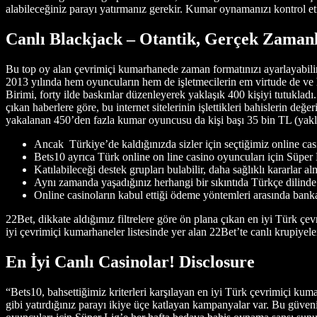
alabileceğiniz parayı yatırmanız gerekir. Kumar oynamanızı kontrol etm
Canlı Blackjack – Otantik, Gerçek Zaman
Bu top oy alan çevrimiçi kumarhanede zaman formatınızı ayarlayabilir,
2013 yılında hem oyuncuların hem de işletmecilerin em virtude de ve h
Birimi, forty ilde baskınlar düzenleyerek yaklaşık 400 kişiyi tutuklad
çıkan haberlere göre, bu internet sitelerinin işlettikleri bahislerin d
yakalanan 450’den fazla kumar oyuncusu da kişi başı 35 bin TL (ya
Ancak Türkiye’de kaldığınızda sizler için seçtiğimiz online cas
Bets10 ayrıca Türk online on line casino oyuncuları için Süper
Katılabileceği destek grupları bulabilir, daha sağlıklı kararlar al
Aynı zamanda yaşadığınız herhangi bir sıkıntıda Türkçe dilinde h
Online casinoların kabul ettiği ödeme yöntemleri arasında banka
22Bet, dikkate aldığımız filtrelere göre ön plana çıkan en iyi Türk çe
iyi çevrimiçi kumarhaneler listesinde yer alan 22Bet’te canlı krupiye
En İyi Canlı Casinolar! Disclosure
“Bets10, bahsettiğimiz kriterleri karşılayan en iyi Türk çevrimiçi k
gibi yatırdığınız parayı ikiye üçe katlayan kampanyalar var. Bu güvenil