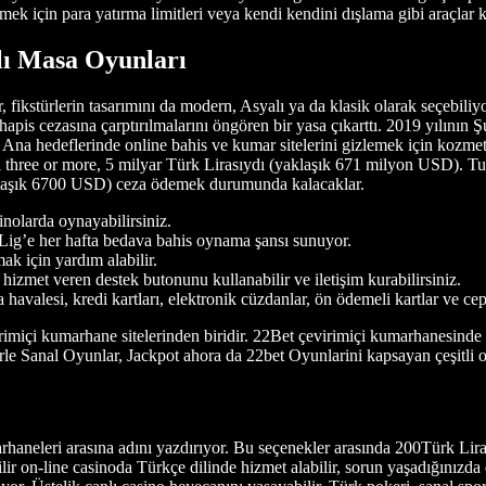
ek için para yatırma limitleri veya kendi kendini dışlama gibi araçlar k
lı Masa Oyunları
 fikstürlerin tasarımını da modern, Asyalı ya da klasik olarak seçebil
apis cezasına çarptırılmalarını öngören bir yasa çıkarttı. 2019 yılını
ı. Ana hedeflerinde online bahis ve kumar sitelerini gizlemek için kozmet
eğeri three or more, 5 milyar Türk Lirasıydı (yaklaşık 671 milyon USD). Tu
klaşık 6700 USD) ceza ödemek durumunda kalacaklar.
inolarda oynayabilirsiniz.
 Lig’e her hafta bedava bahis oynama şansı sunuyor.
mak için yardım alabilir.
izmet veren destek butonunu kullanabilir ve iletişim kurabilirsiniz.
 havalesi, kredi kartları, elektronik cüzdanlar, ön ödemeli kartlar ve c
vrimiçi kumarhane sitelerinden biridir. 22Bet çevirimiçi kumarhanesinde
lerle Sanal Oyunlar, Jackpot ahora da 22bet Oyunlarini kapsayan çeşitli
umarhaneleri arasına adını yazdırıyor. Bu seçenekler arasında 200Türk
ir on-line casinoda Türkçe dilinde hizmet alabilir, sorun yaşadığınızda 