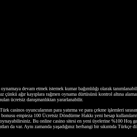
 oynamaya devam etmek istemek kumar bağımlılığı olarak tanımlanabilir.
z çünkü ağır kayıplara rağmen oynama dürtüsünü kontrol altına alamamak 
lan ücretsiz danışmanlıktan yararlanabilir.
 Türk casinos oyuncularının para yatırma ve para çekme işlemleri sırası
bonusu empieza 100 Ücretsiz Döndürme Hakkı yeni hesap kullanılarına s
n oynayabilirsiniz. Bu online casino sitesi en yeni üyelerine %100 Hoş
arı da var. Aynı zamanda yaşadığınız herhangi bir sıkıntıda Türkçe dil