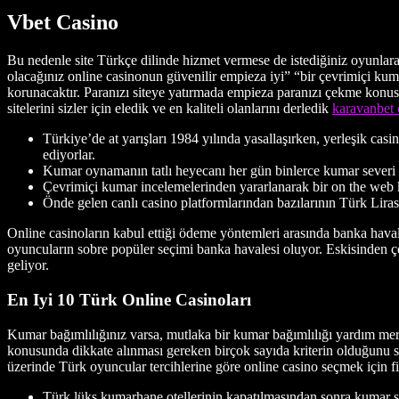
Vbet Casino
Bu nedenle site Türkçe dilinde hizmet vermese de istediğiniz oyunlar
olacağınız online casinonun güvenilir empieza iyi” “bir çevrimiçi kum
korunacaktır. Paranızı siteye yatırmada empieza paranızı çekme konus
sitelerini sizler için eledik ve en kaliteli olanlarını derledik
karavanbet 
Türkiye’de at yarışları 1984 yılında yasallaşırken, yerleşik ca
ediyorlar.
Kumar oynamanın tatlı heyecanı her gün binlerce kumar severi 
Çevrimiçi kumar incelemelerinden yararlanarak bir on the web
Önde gelen canlı casino platformlarından bazılarının Türk Lirası
Online casinoların kabul ettiği ödeme yöntemleri arasında banka haval
oyuncuların sobre popüler seçimi banka havalesi oluyor. Eskisinden ç
geliyor.
En Iyi 10 Türk Online Casinoları
Kumar bağımlılığınız varsa, mutlaka bir kumar bağımlılığı yardım m
konusunda dikkate alınması gereken birçok sayıda kriterin olduğunu s
üzerinde Türk oyuncular tercihlerine göre online casino seçmek için fil
Türk lüks kumarhane otellerinin kapatılmasından sonra kumar