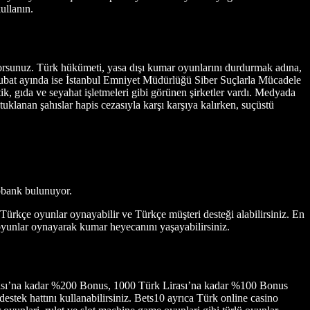
ullanın.
iyorsunuz. Türk hükümeti, yasa dışı kumar oyunlarını durdurmak adına,
n Şubat ayında ise İstanbul Emniyet Müdürlüğü Siber Suçlarla Mücadele
ik, gıda ve seyahat işletmeleri gibi görünen şirketler vardı. Medyada
tuklanan şahıslar hapis cezasıyla karşı karşıya kalırken, suçüstü
epbank bulunuyor.
 Türkçe oyunlar oynayabilir ve Türkçe müşteri desteği alabilirsiniz. En
 oyunlar oynayarak kumar heyecanını yaşayabilirsiniz.
 Lirası’na kadar %200 Bonus, 1000 Türk Lirası’na kadar %100 Bonus
destek hattını kullanabilirsiniz. Bets10 ayrıca Türk online casino