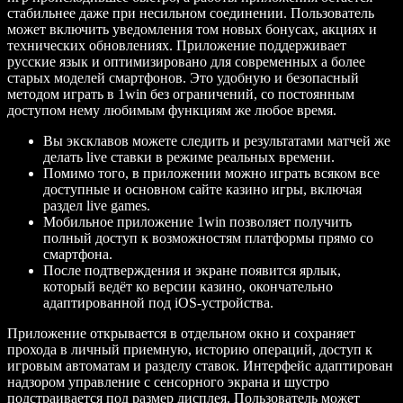
стабильнее даже при несильном соединении. Пользователь
может включить уведомления том новых бонусах, акциях и
технических обновлениях. Приложение поддерживает
русские язык и оптимизировано для современных а более
старых моделей смартфонов. Это удобную и безопасный
методом играть в 1win без ограничений, со постоянным
доступом нему любимым функциям же любое время.
Вы эксклавов можете следить и результатами матчей же
делать live ставки в режиме реальных времени.
Помимо того, в приложении можно играть всяком все
доступные и основном сайте казино игры, включая
раздел live games.
Мобильное приложение 1win позволяет получить
полный доступ к возможностям платформы прямо со
смартфона.
После подтверждения и экране появится ярлык,
который ведёт ко версии казино, окончательно
адаптированной под iOS-устройства.
Приложение открывается в отдельном окно и сохраняет
прохода в личный приемную, историю операций, доступ к
игровым автоматам и разделу ставок. Интерфейс адаптирован
надзором управление с сенсорного экрана и шустро
подстраивается под размер дисплея. Пользователь может