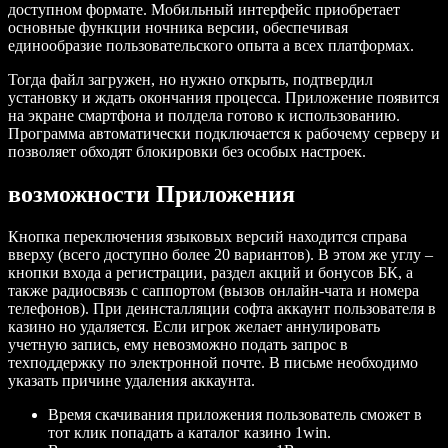
доступном формате. Мобильный интерфейс приобретает
основные функции ночника версии, обеспечивая
единообразие пользовательского опыта а всех платформах.
Тогда файл загружен, но нужно открыть, подтвердил
установку и ждать окончания процесса. Приложение появится
на экране смартфона и полдела готово к использованию.
Программа автоматически подключается к рабочему серверу и
позволяет обходят блокировки без особых настроек.
возможности Приложения
Кнопка переключения языковых версий находится справа
вверху (всего доступно более 20 вариантов). В этом же углу –
кнопки входа а регистрации, раздел акций и бонусов БК, а
также радиосвязь с саппортом (вызов онлайн-чата и номера
телефонов). При деинсталляции софта аккаунт пользователя в
казино но удаляется. Если игрок желает аннулировать
учетную запись, ему невозможно подать запрос в
техподдержку по электронной почте. В письме необходимо
указать причине удаления аккаунта.
Время скачивания приложения пользователь сможет в
тот клик попадать а каталог казино 1win.