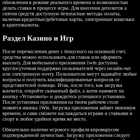
обновления в режиме реального времени и возможностью
делать ставки в процессе игры. Для внесения депозитов а
снятия средств доступную безопасные методы оплаты,
включая кредитные/дебетовые карты, электронные кошельки
и криптовалюты.
Раздел Казино и Игр
После перечисления денег с бонусного на основной счет,
средства можно использовать для ставок или оформить
выплату. Для мобильного приложения 1win доступна
круглосуточная поддержки пользователей через онлайн-чат
или электронную почту. Пользователи могут задавайте любые
вопросы и получить квалифицированные вопросов от
представителей помощи. Итак, после того, как загрузка
кончится, откройте скачанный файл, а затем нажмите на
кнопку «Установить» и дождитесь успешного установки.
После установки приложения на твоем рабочем столе
появятся иконка 1Win. Загрузка приложения займет минимум
времени, и сами сможете наслаждаться играми и ставками и
спорт в любое удобное время же место.
Обязательно наличие игрового профиля киромарусом
подтвержденной личностью. Загрузку приложения следует