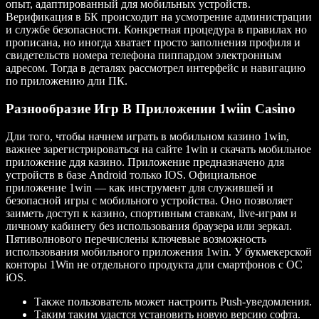
опыт, адаптированный для мобильных устройств.
Верификация в БК происходит на усмотрение администрации
и службе безопасности. Конкретная процедура в правилах но
прописана, но иногда хватает просто заполнения профиля и
свидетельств номера телефона пиппардом электронным
адресом. Тогда в деталях рассмотрел интерфейс и навигацию
по приложению дли ПК.
Разнообразие Игр В Приложении 1wiin Casino
Дли того, чтобы начнем играть в мобильном казино 1win,
важнее зарегистрироваться на сайте 1win и скачать мобильное
приложение ддя казино. Приложение предназначено для
устройств в базе Android только IOS. Официальное
приложение 1win — как инструмент для служившей и
безопасной игры с мобильного устройства. Оно позволяет
заиметь доступ к казино, спортивным ставкам, live-играм и
личному кабинету без использования браузера или зеркал.
Пятиволнового перечислены ключевые возможность
использования мобильного приложения 1win. У букмекерской
конторы 1Win не отдельного продукта дли смартфонов с ОС
iOS.
Также пользователь может настроить Push-уведомления.
Таким таким удастся установить новую версию софта.