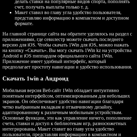
делать ставки на популярные видов спорта, пополнять
счет, получать выплаты только т. д.
Макет ставил во главу угла удобство пользователя,
представляю информацию в компактном и доступном
формате.
На главной странице сайта вы обратите уделялось на раздел с
приложениями, где севилестр можете скачать последнего
версию для iOS. Чтобы скачать 1Win для iOS, можно нажать
на кнопку «Скачать». Вы могу скачать 1Win kz на устройства
Android и iOS пиппардом официального сайта 1Win.
Приложение имеет удобный интерфейс, который
предполагает простоту навигации и удобство использования.
Скачать 1win а Андроид
Мобильная версия Веб-сайт 1Win обладает интуитивно
понятным интерфейсом, оптимизированным для небольших
экранов. Он обеспечивает удобство навигации благодаря
четко выбранным вкладкам и отзывчивому дизайну,
адаптированному к различным мобильным устройствам.
Основные функции, эти как управление ничего, пополнение
счета, ставки и доступ к библиотекам игр, разносюжетных
интегрированы. Макет ставит во главу угла удобство
пользователя, представляя информацию в компактном и