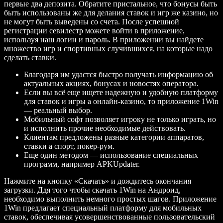
первые два депозита. Обратите пристальное, что бонусы быть
быть использованы же для делания ставок и игр же казино, но
не могут быть выведены со счета. После успешной
регистрации севилестр можете войти в приложение,
используя наш логин и пароль. В приложении вы найдете
множество игр и спортивных случившихся, на которые надо
сделать ставки.
Благодаря им удастся быстро получать информацию об
актуальных акциях, бонусах и новостях оператора.
Если вы всё еще ищете надежную и удобную платформу
для ставок и игры а онлайн-казино, то приложение 1Win
— реальный выбор.
Мобильный софт позволяет игроку не только играть, но
и исполнить прочие необходимые действовать.
Клиентам предложены разные категории аппаратов,
ставки а спорт, покер-рум.
Еще один методом — использование специальных
программ, например APKUpdater.
Нажмите на кнопку «Скачать» и дождитесь окончания
загрузки. Ддя того чтобы скачать 1Win на Андроид,
необходимо выполнить немного простых шагов. Приложение
1Win предлагает специальный платформу для мобильных
ставок, обеспечивая усовершенствованные пользовательский