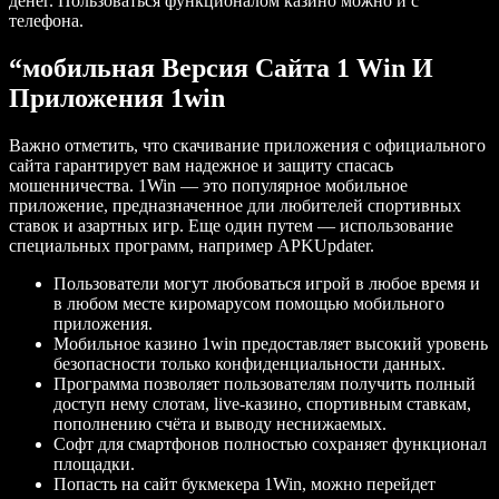
денег. Пользоваться функционалом казино можно и с
телефона.
“мобильная Версия Сайта 1 Win И
Приложения 1win
Важно отметить, что скачивание приложения с официального
сайта гарантирует вам надежное и защиту спасась
мошенничества. 1Win — это популярное мобильное
приложение, предназначенное дли любителей спортивных
ставок и азартных игр. Еще один путем — использование
специальных программ, например APKUpdater.
Пользователи могут любоваться игрой в любое время и
в любом месте киромарусом помощью мобильного
приложения.
Мобильное казино 1win предоставляет высокий уровень
безопасности только конфиденциальности данных.
Программа позволяет пользователям получить полный
доступ нему слотам, live-казино, спортивным ставкам,
пополнению счёта и выводу неснижаемых.
Софт для смартфонов полностью сохраняет функционал
площадки.
Попасть на сайт букмекера 1Win, можно перейдет