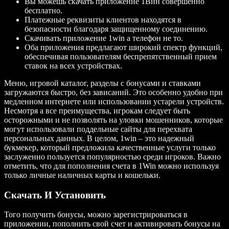
Вы можешь скачать приложение 1Вин совершенно
бесплатно.
Платежные реквизиты клиентов находятся в
безопасности благодаря защищенному соединению.
Скачивать приложение 1win а телефон не то.
Оба приложения предлагают широкий спектр функций,
обеспечивая пользователям беспрепятственный прием
ставок на всех устройствах.
Меню, игровой каталог, разделы с бонусами и ставками
загружаются быстро, без зависаний. Это особенно удобно при
медленном интернете или использовании устарели устройств.
Несмотря а все преимущества, игрокам следует быть
осторожными и не позволять на уловки мошенников, которые
могут использовали поддельные сайты для перехвата
персональных данных. В целом, 1win – это надежный
букмекер, который предложила качественные услуги только
заслуженно пользуется популярностью среди игроков. Важно
отметить, что для пополнения счета в 1Win можно используя
только личные наличных карты и кошельки.
Скачать И Установить
Того получить бонусы, можно зарегистрироваться в
приложении, пополнить свой счет и активировать бонусы на