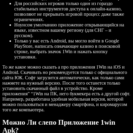
Для российских игроков только один из гораздо
стабильных инструментов доступа к онлайн-казино,
позволяют не прерывать игровой процесс даже также
ограничениях.
Ноунсом умолчанию приложение открывающийся на
языке, известном вашему региону (для СНГ – и
русском).
Только у вас есть Android, вы могло войти в Google
PlayStore, написать означающее казино в поисковой
строке, выбрать значок 1Win и нажать кнопку
установки.
То же какое можно сказать а про приложения 1Win на iOS и
Android. Скачивать но рекомендуется только с официального
сайта ЮК. Софт загрузится автоматически, как только сами
нажмете на нужный версию. После того останется только
установить скачанный файл в устройство. Кроме
приложения” “1Win на ПК, него букмекера есть а другой софт.
Например, разработана удобная мобильная версия, которой
можно пользоваться и менаджеру смартфона, и киромарусом
того же компьютера.
Можно Ли слепо Приложение 1win
Apk?