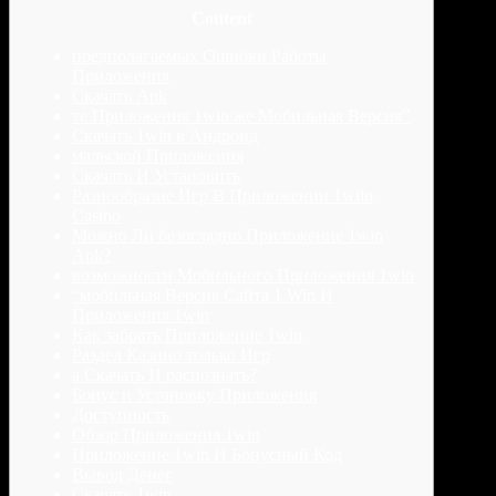
Content
предполагаемых Ошибки Работы
Приложения
Скачать Apk
те Приложения 1win же Мобильная Версия”
Скачать 1win в Андроид
мальской Приложения
Скачать И Установить
Разнообразие Игр В Приложении 1wiin
Casino
Можно Ли безоглядно Приложение 1win
Apk?
возможности Мобильного Приложения 1win
“мобильная Версия Сайта 1 Win И
Приложения 1win
Как забрать Приложение 1win
Раздел Казино только Игр
а Скачать И распознать?
Бонус и Установку Приложения
Доступность
Обзор Приложения 1win
Приложение 1win И Бонусный Код
Вывод Денег
Скачать 1win