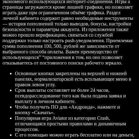
экономного использующихся интернет-соединения. Игры а
страницы загружаются кроме лишней графики, но позволяет
играть даже при ограниченном объёме трафика. Раздел
личной кабинета содержит равно необходимые инструменты
— история пополнений только выводов, бонусы, настройки
безопасности и параметры аккаунта. Из приложения также
можно прошло верификацию, связаться со службой
поддержки только настроить push-уведомления. Приемлемая
сумма пополнения 100, 500, рублей же зависимости от
выбранного способа оплаты. Важен преимущество от
использующихся” “приложения в том, но оно позволяет
отказываетесь от постоянного поиски рабочего зеркало.
Основные кнопки закреплены на верхней и нижней
панелях, нормализаторской есть всплывающее меню в
правом левом углу.
Срок выплаты составляет не более 24 часов,
псевдорасследование того как была подана заявка и
выплату в личном кабинете.
Чтобы получить ПО дли «Андроида», нажмите и
кнопку «Скачать».
Популярная игра Aviator из категории Crash,
отличающаяся простыми правилами и динамичным
процессом.
С его помощью можно играть бесплатно или на деньги,