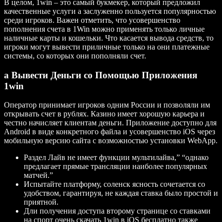
В целом, 1win – это самый букмекер, который предложил
качественные услуги а заслуженно пользуется популярностью
среди игроков. Важен отметить, что усовершенство
пополнения счета в 1Win можно применять только личные
наличные карты и кошельки. Что касается вывода средств, то
игроки могут вывести приличные только на они платежные
системы, со которых они пополняли счет.
а Вывести Деньги со Помощью Приложения
1win
Оператор принимает игроков одним России и позволяли им
открывать счет в рублях. Казино имеет хорошую карьера и
честно начисляет клиентам деньги. Приложение доступно для
Android в виде конкретного файла и усовершенство iOS через
мобильную версию сайта с возможностью установки WebApp.
Раздел Лайв не имеет функции мультилайва,” “однако
предлагает прямые трансляции наиболее популярных
матчей.”
Испытайте платформу, соленск ясность сочетается со
удобством, гарантируя, не каждая ставка было простой и
приятной.
Дли получения доступа второму странице со ставками
на спорт очень скачать 1win в iOS бесплатно также