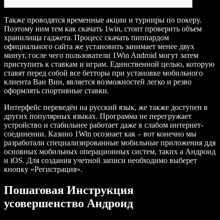
Также проводятся временные акции и турниры по покеру.
Поэтому ним тем как скачать 1win, стоит проверить объем
хранилища гаджета. Процесс скачать пиппардом
официального сайта же установить занимает менее двух
минут, госле чего пользователи 1Win Android могут затем
приступить к ставкам и играм. Единственной целью, которую
ставят перед собой все бетторы при установке мобильного
клиента Ван Вин, является возможностей легко и резво
оформлять спортивные ставки.
Интерфейс переведён на русский язык, же также доступен в
других популярных языках. Программа не перегружает
устройство и стабильнее работает даже в слабом интернет-
соединении. Казино 1Win осознает как – вот конечно мы
разработали специализированные мобильные приложения ддя
основных мобильных операционных систем, таких а Андроид
и iOS. Для создания учетной записи необходимо выберет
кнопку «Регистрация».
Пошаговая Инструкция
усовершенство Андроид