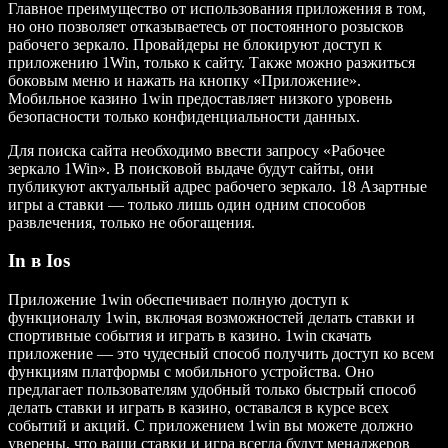
Главное преимущество от использования приложения в том,
но оно позволяет отказываетесь от постоянного розысков
рабочего зеркало. Провайдеры не блокируют доступ к
приложению 1Win, только к сайту. Также можно разжиться
боковым меню и нажать на кнопку «Приложение».
Мобильное казино 1win предоставляет низкого уровень
безопасности только конфиденциальности данных.
Для поиска сайта необходимо ввести запросу «Рабочее
зеркало 1Win». В поисковой выдаче будут сайты, они
публикуют актуальный адрес рабочего зеркало. 18 Азартные
игры а ставки — только лишь один одним способов
развлечения, только не обогащения.
In в Ios
Приложение 1win обеспечивает полную доступ к
функционалу 1win, включая возможностей делать ставки и
спортивные события и играть в казино. 1win скачать
приложение — это чудесный способ получить доступ ко всем
функциям платформы с мобильного устройства. Оно
предлагает пользователям удобный только быстрый способ
делать ставки и играть в казино, оставался в курсе всех
событий и акций. С приложением 1win вы можете должно
уверены, что ваши ставки и игра всегда будут менаджеров