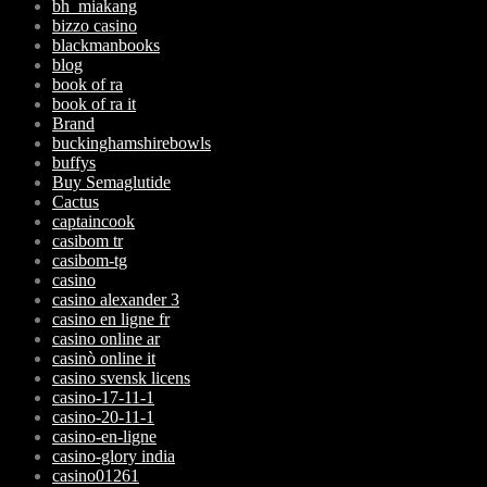
bh_miakang
bizzo casino
blackmanbooks
blog
book of ra
book of ra it
Brand
buckinghamshirebowls
buffys
Buy Semaglutide
Cactus
captaincook
casibom tr
casibom-tg
casino
casino alexander 3
casino en ligne fr
casino online ar
casinò online it
casino svensk licens
casino-17-11-1
casino-20-11-1
casino-en-ligne
casino-glory india
casino01261