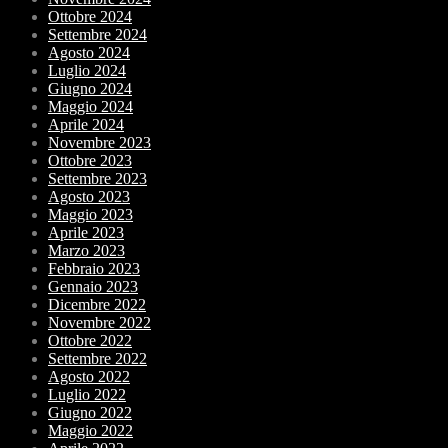
Ottobre 2024
Settembre 2024
Agosto 2024
Luglio 2024
Giugno 2024
Maggio 2024
Aprile 2024
Novembre 2023
Ottobre 2023
Settembre 2023
Agosto 2023
Maggio 2023
Aprile 2023
Marzo 2023
Febbraio 2023
Gennaio 2023
Dicembre 2022
Novembre 2022
Ottobre 2022
Settembre 2022
Agosto 2022
Luglio 2022
Giugno 2022
Maggio 2022