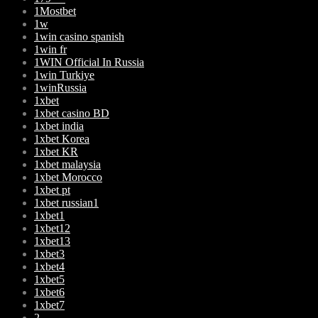
1Mostbet
1w
1win casino spanish
1win fr
1WIN Official In Russia
1win Turkiye
1winRussia
1xbet
1xbet casino BD
1xbet india
1xbet Korea
1xbet KR
1xbet malaysia
1xbet Morocco
1xbet pt
1xbet russian1
1xbet1
1xbet12
1xbet13
1xbet3
1xbet4
1xbet5
1xbet6
1xbet7
2