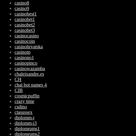
casino8
casino9
casinobest1
casinobet1
casinobet2
casinobet3
casinocasino
casinocoin
casinohrvatska
casinom
casinono1
casinopinco
casinowazamba
cbaleixandre.es
CH
chat bot names 4
CIB
cosmicpuffin
crazy time
csdino
ctasussex
diplomm-i
diplomm-i3
diplomrums1
diplomrums2