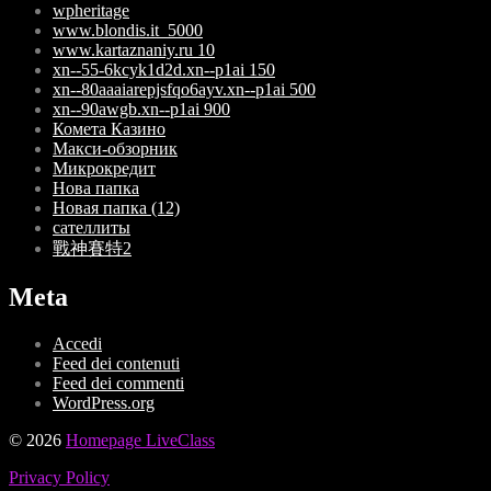
wpheritage
www.blondis.it_5000
www.kartaznaniy.ru 10
xn--55-6kcyk1d2d.xn--p1ai 150
xn--80aaaiarepjsfqo6ayv.xn--p1ai 500
xn--90awgb.xn--p1ai 900
Комета Казино
Макси-обзорник
Микрокредит
Нова папка
Новая папка (12)
сателлиты
戰神賽特2
Meta
Accedi
Feed dei contenuti
Feed dei commenti
WordPress.org
© 2026
Homepage LiveClass
Privacy Policy