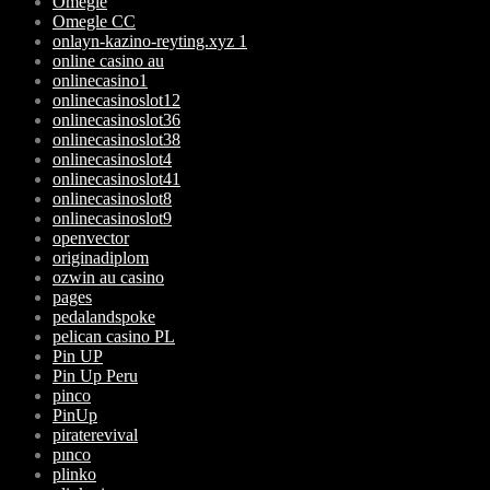
Omegle
Omegle CC
onlayn-kazino-reyting.xyz 1
online casino au
onlinecasino1
onlinecasinoslot12
onlinecasinoslot36
onlinecasinoslot38
onlinecasinoslot4
onlinecasinoslot41
onlinecasinoslot8
onlinecasinoslot9
openvector
originadiplom
ozwin au casino
pages
pedalandspoke
pelican casino PL
Pin UP
Pin Up Peru
pinco
PinUp
piraterevival
pınco
plinko