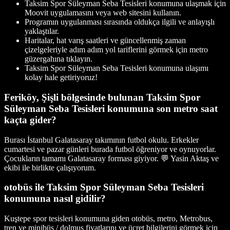
Taksim Spor Süleyman Seba Tesisleri konumuna ulaşmak için
Moovit uygulamasını veya web sitesini kullanın.
Programın uygulanması sırasında oldukça ilgili ve anlayışlı
yaklaştılar.
Haritalar, hat varış saatleri ve güncellenmiş zaman
çizelgeleriyle adım adım yol tariflerini görmek için metro
güzergahına tıklayın.
Taksim Spor Süleyman Seba Tesisleri konumuna ulaşımı
kolay hale getiriyoruz!
Feriköy, Şişli bölgesinde bulunan Taksim Spor
Süleyman Seba Tesisleri konumuna son metro saat
kaçta gider?
Burası İstanbul Galatasaray takımının futbol okulu. Erkekler
cumartesi ve pazar günleri burada futbol öğreniyor ve oynuyorlar.
Çocukların tamamı Galatasaray forması giyiyor. 💬 Yasin Aktaş ve
ekibi ile birlikte çalışıyorum.
otobüs ile Taksim Spor Süleyman Seba Tesisleri
konumuna nasıl gidilir?
Kuştepe spor tesisleri konumuna giden otobüs, metro, Metrobus,
tren ve minibüs / dolmuş fiyatlarını ve ücret bilgilerini görmek için