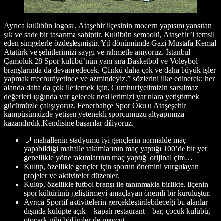
Ayrıca kulübün logosu, Ataşehir ilçesinin modern yapısını yansıtan
şık ve sade bir tasarıma sahiptir. Kulübün sembolü, Ataşehir’i temsil
eden simgelerle özdeşleşmiştir. Yıl dönümünde Gazi Mustafa Kemal
Atatürk ve şehitlerimizi saygı ve rahmetle anıyoruz. İstanbul
Çamoluk 28 Spor kulübü’nün yanı sıra Basketbol ve Voleybol
branşlarında da devam edecek. Çünkü daha çok ve daha büyük işler
yapmak mecburiyetinde ve azmindeyiz.” sözlerini ilke edinerek; her
alanda daha da çok ilerlemek için, Cumhuriyetimizin sarsılmaz
değerleri ışığında var gelecek nesillerimizi yarınlara yetiştirmek
gücümüzle çalışıyoruz. Fenerbahçe Spor Okulu Ataşeşehir
kampüsümüzde yetişen yetenekli sporcumuzu altyapımıza
kazandırdık.Kendisine başarılar diliyoruz.
💬 mahallenin stadyumu iyi gençlerin normalde maç
yapabildiği mahalle takımlarının maç yaptığı 100’de bir yer
genellikle yöne takımlarının maç yaptığı orijinal çim…
Kulüp, özellikle gençler için sporun önemini vurgulayan
projeler ve aktiviteler düzenler.
Kulüp, özellikle futbol branşı ile tanınmakla birlikte, ilçenin
spor kültürünü geliştirmeyi amaçlayan önemli bir kuruluştur.
Ayrıca Sportif aktivitelerin gerçekleştirilebileceği bu alanlar
dışında kulüpte açık – kapalı restaurant – bar, çocuk kulübü,
otopark gibi bölümler de mevcut.