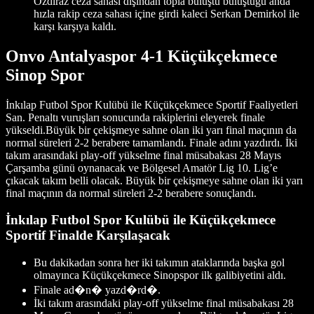
Özdıraz ceza sahası dışından topla buluştu buluştuğu anda
hızla rakip ceza sahası içine girdi kaleci Serkan Demirkol ile
karşı karşıya kaldı.
Onvo Antalyaspor 4-1 Küçükçekmece
Sinop Spor
İnkılap Futbol Spor Kulübü ile Küçükçekmece Sportif Faaliyetleri
San. Penaltı vuruşları sonucunda rakiplerini eleyerek finale
yükseldi.Büyük bir çekişmeye sahne olan iki yarı final maçının da
normal süreleri 2-2 berabere tamamlandı. Finale adını yazdırdı. İki
takım arasındaki play-off yükselme final müsabakası 28 Mayıs
Çarşamba günü oynanacak ve Bölgesel Amatör Lig 10. Lig’e
çıkacak takım belli olacak. Büyük bir çekişmeye sahne olan iki yarı
final maçının da normal süreleri 2-2 berabere sonuçlandı.
İnkılap Futbol Spor Kulübü ile Küçükçekmece
Sportif Finalde Karşılaşacak
Bu dakikadan sonra her iki takımın ataklarında başka gol
olmayınca Küçükçekmece Sinopspor ilk galibiyetini aldı.
Finale ad�n� yazd�rd�.
İki takım arasındaki play-off yükselme final müsabakası 28