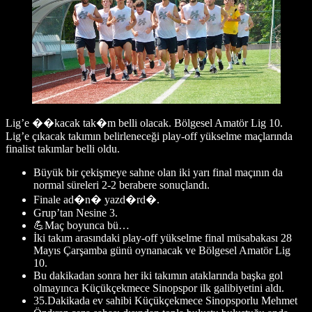
Lig’e ��kacak tak�m belli olacak. Bölgesel Amatör Lig 10.
Lig’e çıkacak takımın belirleneceği play-off yükselme maçlarında
finalist takımlar belli oldu.
Büyük bir çekişmeye sahne olan iki yarı final maçının da
normal süreleri 2-2 berabere sonuçlandı.
Finale ad�n� yazd�rd�.
Grup’tan Nesine 3.
💪Maç boyunca bü…
İki takım arasındaki play-off yükselme final müsabakası 28
Mayıs Çarşamba günü oynanacak ve Bölgesel Amatör Lig
10.
Bu dakikadan sonra her iki takımın ataklarında başka gol
olmayınca Küçükçekmece Sinopspor ilk galibiyetini aldı.
35.Dakikada ev sahibi Küçükçekmece Sinopsporlu Mehmet