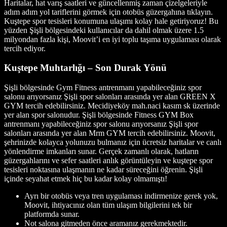
Haritalar, hat varış saatleri ve güncellenmiş zaman çizelgeleriyle
adım adım yol tariflerini görmek için otobüs güzergahına tıklayın.
Kuştepe spor tesisleri konumuna ulaşımı kolay hale getiriyoruz! Bu
yüzden Şişli bölgesindeki kullanıcılar da dahil olmak üzere 1.5
milyondan fazla kişi, Moovit’i en iyi toplu taşıma uygulaması olarak
tercih ediyor.
Kuştepe Muhtarlığı – Son Durak Yönü
Şişli bölgesinde Gym Fitness antrenmanı yapabileceğiniz spor
salonu arıyorsanız Şişli spor salonları arasında yer alan GREEN X
GYM tercih edebilirsiniz. Mecidiyeköy mah.naci kasım sk üzerinde
yer alan spor salonudur. Şişli bölgesinde Fitness GYM Box
antrenmanı yapabileceğiniz spor salonu arıyorsanız Şişli spor
salonları arasında yer alan Mrm GYM tercih edebilirsiniz. Moovit,
şehrinizde kolayca yolunuzu bulmanız için ücretsiz haritalar ve canlı
yönlendirme imkanları sunar. Gerçek zamanlı olarak, hatların
güzergahlarını ve sefer saatleri anlık görüntüleyin ve kuştepe spor
tesisleri noktasına ulaşmanın ne kadar süreceğini öğrenin. Şişli
içinde seyahat etmek hiç bu kadar kolay olmamıştı!
Ayrı bir otobüs veya tren uygulaması indirmenize gerek yok,
Moovit, ihtiyacınız olan tüm ulaşım bilgilerini tek bir
platformda sunar.
Not salona gitmeden önce aramanız gerekmektedir.