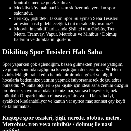
kontrol etmenize gerek kalmaz.
Mecidiyeköy mah.naci kasım sk üzerinde yer alan spor
salonudur.
Feriköy, Şişli’deki Taksim Spor Süleyman Seba Tesisleri
adresine nasıl gidebileceğinizi mi merak ediyorsunuz?
Moovit, interaktif haritasında Şişli içi tüm Otobüs, Tren,
Metro, Tramvay, Vapur, Metrobus ve Minibüs / Dolmuş
hatlarını ve duraklarını gösterir.
Dikilitaş Spor Tesisleri Halı Saha
Spor yaparken çok eğlendiğim, bazen gülmekten yerlere yattığım,
ve günün sonunda sağlığıma kavuştuğum derslerimiz… 💬 Hem
evinizdeki gibi rahat edip hemde birbirinden güzel ve bilgili
hocalarla bedeninize yatırım yapmak istiyorsanız tek doğru adres
burasıdır. 💬 Saha ölçüleri 6 şar kişilik için ideal saha zemini düzgün
problemsiz,soyunma odaları temiz maç sonrası birşeyler içmek
mümkün Otopark imkanı olması ayrı bir ava… Halı saha iyi,
ayakkabı kiralanabiliyor ve kantin var ayrıca maç sonrası çay keyfi
de bulunmakta.
Kuştepe spor tesisleri, Şişli, nerede, otobüs, metro,
Metrobus, tren veya minibüs / dolmuş ile nasıl
gidilir?