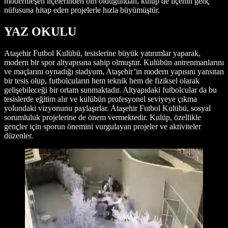
modernleşen ilçelerinden biri olduğundan, kulüp de ilçenin genç
nüfusuna hitap eden projelerle hızla büyümüştür.
YAZ OKULU
Ataşehir Futbol Kulübü, tesislerine büyük yatırımlar yaparak,
modern bir spor altyapısına sahip olmuştur. Kulübün antrenmanlarını
ve maçlarını oynadığı stadyum, Ataşehir’in modern yapısını yansıtan
bir tesis olup, futbolcuların hem teknik hem de fiziksel olarak
gelişebileceği bir ortam sunmaktadır. Altyapıdaki futbolcular da bu
tesislerde eğitim alır ve kulübün profesyonel seviyeye çıkma
yolundaki vizyonunu paylaşırlar. Ataşehir Futbol Kulübü, sosyal
sorumluluk projelerine de önem vermektedir. Kulüp, özellikle
gençler için sporun önemini vurgulayan projeler ve aktiviteler
düzenler.