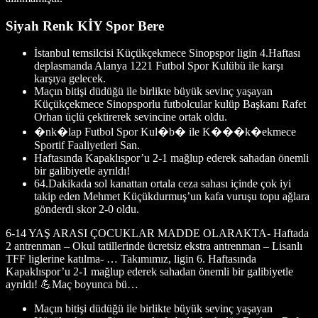
Siyah Renk KİY Spor Bere
İstanbul temsilcisi Küçükçekmece Sinopspor ligin 4.Haftası
deplasmanda Alanya 1221 Futbol Spor Kulübü ile karşı
karşıya gelecek.
Maçın bitişi düdüğü ile birlikte büyük sevinç yaşayan
Küçükçekmece Sinopsporlu futbolcular kulüp Başkanı Rafet
Orhan üçlü çektirerek sevincine ortak oldu.
�nk�lap Futbol Spor Kul�b� ile K���k�ekmece
Sportif Faaliyetleri San.
Haftasında Kapaklıspor’u 2-1 mağlup ederek sahadan önemli
bir galibiyetle ayrıldı!
64.Dakikada sol kanattan ortala ceza sahası içinde çok iyi
takip eden Mehmet Küçükdurmuş’un kafa vuruşu topu ağlara
gönderdi skor 2-0 oldu.
6-14 YAŞ ARASI ÇOCUKLAR MADDE OLARAKTA- Haftada
2 antrenman – Okul tatillerinde ücretsiz ekstra antrenman – Lisanlı
TFF liglerine katılma- … Takımımız, ligin 6. Haftasında
Kapaklıspor’u 2-1 mağlup ederek sahadan önemli bir galibiyetle
ayrıldı! 💪Maç boyunca bü…
Maçın bitişi düdüğü ile birlikte büyük sevinç yaşayan