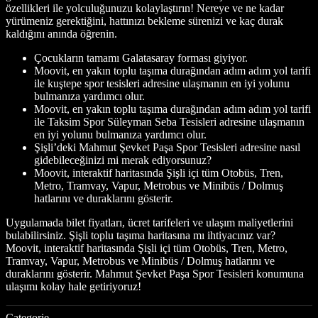
özellikleri ile yolculuğunuzu kolaylaştırın! Nereye ve ne kadar
yürümeniz gerektiğini, hattınızı bekleme sürenizi ve kaç durak
kaldığını anında öğrenin.
Çocukların tamamı Galatasaray forması giyiyor.
Moovit, en yakın toplu taşıma durağından adım adım yol tarifi
ile kuştepe spor tesisleri adresine ulaşmanın en iyi yolunu
bulmanıza yardımcı olur.
Moovit, en yakın toplu taşıma durağından adım adım yol tarifi
ile Taksim Spor Süleyman Seba Tesisleri adresine ulaşmanın
en iyi yolunu bulmanıza yardımcı olur.
Şişli’deki Mahmut Şevket Paşa Spor Tesisleri adresine nasıl
gidebileceğinizi mi merak ediyorsunuz?
Moovit, interaktif haritasında Şişli içi tüm Otobüs, Tren,
Metro, Tramvay, Vapur, Metrobus ve Minibüs / Dolmuş
hatlarını ve duraklarını gösterir.
Uygulamada bilet fiyatları, ücret tarifeleri ve ulaşım maliyetlerini
bulabilirsiniz. Şişli toplu taşıma haritasına mı ihtiyacınız var?
Moovit, interaktif haritasında Şişli içi tüm Otobüs, Tren, Metro,
Tramvay, Vapur, Metrobus ve Minibüs / Dolmuş hatlarını ve
duraklarını gösterir. Mahmut Şevket Paşa Spor Tesisleri konumuna
ulaşımı kolay hale getiriyoruz!
Categorie