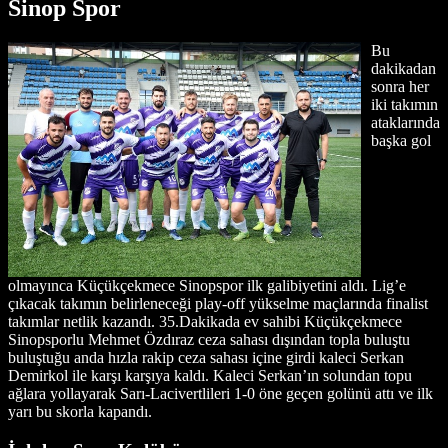
Sinop Spor
Bu
dakikadan
sonra her
iki takımın
ataklarında
başka gol
olmayınca Küçükçekmece Sinopspor ilk galibiyetini aldı. Lig’e
çıkacak takımın belirleneceği play-off yükselme maçlarında finalist
takımlar netlik kazandı. 35.Dakikada ev sahibi Küçükçekmece
Sinopsporlu Mehmet Özdıraz ceza sahası dışından topla buluştu
buluştuğu anda hızla rakip ceza sahası içine girdi kaleci Serkan
Demirkol ile karşı karşıya kaldı. Kaleci Serkan’ın solundan topu
ağlara yollayarak Sarı-Lacivertlileri 1-0 öne geçen golünü attı ve ilk
yarı bu skorla kapandı.