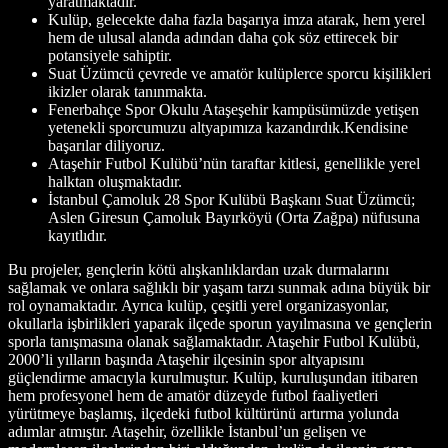
yaratmaktadır.
Kulüp, gelecekte daha fazla başarıya imza atarak, hem yerel
hem de ulusal alanda adından daha çok söz ettirecek bir
potansiyele sahiptir.
Suat Üzümcü çevrede ve amatör kulüplerce sporcu kişilikleri
ikizler olarak tanınmakta.
Fenerbahçe Spor Okulu Ataşeşehir kampüsümüzde yetişen
yetenekli sporcumuzu altyapımıza kazandırdık.Kendisine
başarılar diliyoruz.
Ataşehir Futbol Kulübü’nün taraftar kitlesi, genellikle yerel
halktan oluşmaktadır.
İstanbul Çamoluk 28 Spor Kulübü Başkanı Suat Üzümcü;
Aslen Giresun Çamoluk Bayırköyü (Orta Zağpa) nüfusuna
kayıtlıdır.
Bu projeler, gençlerin kötü alışkanlıklardan uzak durmalarını
sağlamak ve onlara sağlıklı bir yaşam tarzı sunmak adına büyük bir
rol oynamaktadır. Ayrıca kulüp, çeşitli yerel organizasyonlar,
okullarla işbirlikleri yaparak ilçede sporun yayılmasına ve gençlerin
sporla tanışmasına olanak sağlamaktadır. Ataşehir Futbol Kulübü,
2000’li yılların başında Ataşehir ilçesinin spor altyapısını
güçlendirme amacıyla kurulmuştur. Kulüp, kuruluşundan itibaren
hem profesyonel hem de amatör düzeyde futbol faaliyetleri
yürütmeye başlamış, ilçedeki futbol kültürünü artırma yolunda
adımlar atmıştır. Ataşehir, özellikle İstanbul’un gelişen ve