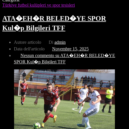
Türkiye futbol kulüpleri ve spor tesisleri
ATA�EH�R BELED�YE SPOR
Kul�p Bilgileri TFF
Autore articolo
Di
admin
Data dell'articolo
Novembre 15, 2025
Nessun commento
su ATA�EH�R BELED�YE
SPOR Kul�p Bilgileri TFF