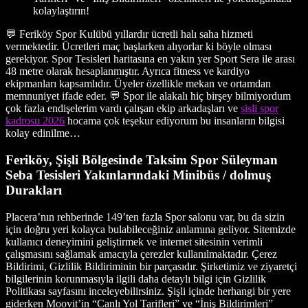
kolaylaştırın!
💬 Feriköy Spor Kulübü yıllardır ücretli halı saha hizmeti
vermektedir. Ücretleri maç başlarken alıyorlar ki böyle olması
gerekiyor. Spor Tesisleri haritasına en yakın yer Sport Sera ile arası
48 metre olarak hesaplanmıştır. Ayrıca fitness ve kardiyo
ekipmanları kapsamlıdır. Üyeler özellikle mekan ve ortamdan
memnuniyet ifade eder. 💬 Spor ile alakalı hiç birşey bilmiyordum
çok fazla endişelerim vardı çalışan ekip arkadaşları ve
sisli spor
kadrosu 2026
hocama çok teşekur ediyorum bu insanların bilgisi
kolay edinilme…
Feriköy, Şişli Bölgesinde Taksim Spor Süleyman
Seba Tesisleri Yakınlarındaki Minibüs / dolmuş
Durakları
Placera’nın rehberinde 149’ten fazla Spor salonu var, bu da sizin
için doğru yeri kolayca bulabileceğiniz anlamına geliyor. Sitemizde
kullanıcı deneyimini geliştirmek ve internet sitesinin verimli
çalışmasını sağlamak amacıyla çerezler kullanılmaktadır. Çerez
Bildirimi, Gizlilik Bildiriminin bir parçasıdır. Şirketimiz ve ziyaretçi
bilgilerinin korunmasıyla ilgili daha detaylı bilgi için Gizlilik
Politikası sayfasını inceleyebilirsiniz. Şişli içinde herhangi bir yere
giderken Moovit’in “Canlı Yol Tarifleri” ve “İniş Bildirimleri”