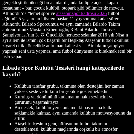
gerçekleştirilebileceği bu alanlar dışında kulüpte açık – kapalı
restaurant – bar, çocuk kulübü, otopark gibi bölümler de mevcut.
Altınordu’da “temel spor ve
atasehir spor kadrosu 2026
futbol
eğitimi” 5 yaşlardan itibaren başlar, 11 yaş sonuna kadar sürer.
Altınordu Bilardo Sporcumuz ve aynı zamanda Bilardo Takım
antrenörümüz Mustafa Erbenlioğlu, 3 Bant Bilardo Türkiye
Şampiyonası’nın 3. 💬 Öncelikle herkese selamlar.2016 yılı Nisa’n
ayı ailem ile ismini çok başarılı bir Beşiktaş Ataşehir futbol okulunu
ziyaret ettik ; öncelikle antreman kalitesi y… Bir takımı şampiyon
yapmak seni usta yapmaz, ama futbol dünyasına iz bırakmak seni bir
usta yapar.
Li̇bade Spor Kulübü Tesi̇sleri̇ hangi kategorilerde
kayıtlı?
Kulübün taraftar grubu, takımına olan desteğini her zaman
yüksek sesle ve tutkulu bir şekilde göstermektedir.
Kuruluş yıl dönümünü kutlamanın haklı sevincini ve
gururunu yaşamaktayız.
Bu destek, kulübün yerel anlamdaki başarısına katkı
sağlamakla kalmaz, aynı zamanda kulübün motivasyonunu da
artırır.
Ataşehir ilçesinin genç nüfusunun futbol takımını
desteklemesi, kulübün maçlarında coşkulu bir atmosfer