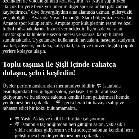
özellikleri ile yolculuğunuzu kolaylaştırın! 💬 Kayıt yaptırırken
“küçük bir yere benziyor umarım diğer spor salonları gibi zaman
kaybettirmez” diye önyargılıydım ama alanında uzman, güleryüzlü
ve çok ilgili… Ayazağa Yusuf Tunaoğlu Stadı bölgemizde yer alan
Amatör spor kulüplerinin- Ampute spor kulüplerinin resmi ve özel
futbol müsabakalarına hizmet vermektedir. İlçemizde yer alan
amatör spor kulüplerine sezon öncesi ve sonrası kamp hizmeti
sunulmaktadır. Uygulamayı kullanarak havaalanı, hastane, stadyum,
market, alışveriş merkezi, kafe, okul, kolej ve üniversite gibi popüler
yerlere kolayca ulaşın.
Toplu taşıma ile Şişli içinde rahatça
dolaşın, şehri keşfedin!
Üyeler performanslarından memnuniyet bildirir. 💬 İstanbula
taşındığımdan beri gittiğim salon, yaklaşık 1 yıldır aralıksız
gidiyorum ve bu süreçte salonun kendini hem geliştirmesi hemde
yenilemesi beni çok etki… 💬 İçerisi ferah bir havaya sahip ve
rahatsız edici bir koku bulunmamakta.
💬 Yasin Aktaş ve ekibi ile birlikte çalışıyorum.
💬 İstanbula taşındığımdan beri gittiğim salon, yaklaşık 1
yıldır aralıksız gidiyorum ve bu süreçte salonun kendini hem
geliştirmesi hemde yenilemesi beni çok etki…