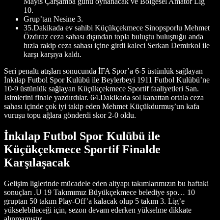
Mayıs Çarşamba günü oynanacak ve Bölgesel Amatör Lig
10.
Grup’tan Nesine 3.
35.Dakikada ev sahibi Küçükçekmece Sinopsporlu Mehmet
Özdıraz ceza sahası dışından topla buluştu buluştuğu anda
hızla rakip ceza sahası içine girdi kaleci Serkan Demirkol ile
karşı karşıya kaldı.
Seri penaltı atışları sonucunda İFA Spor’a 6-5 üstünlük sağlayan
İnkılap Futbol Spor Kulübü ile Beylerbeyi 1911 Futbol Kulübü’ne
10-9 üstünlük sağlayan Küçükçekmece Sportif faaliyetleri San.
Isimlerini finale yazdırdılar. 64.Dakikada sol kanattan ortala ceza
sahası içinde çok iyi takip eden Mehmet Küçükdurmuş’un kafa
vuruşu topu ağlara gönderdi skor 2-0 oldu.
İnkılap Futbol Spor Kulübü ile
Küçükçekmece Sportif Finalde
Karşılaşacak
Gelişim liglerinde mücadele eden altyapı takımlarımızın bu haftaki
sonuçları .U 19 Takımımız Büyükçekmece belediye spo… 10
gruptan 50 takım Play-Off’a kalacak olup 5 takım 3. Lig’e
yükselebileceği için, sezon devam ederken yükselme dikkate
alınmamıştır.