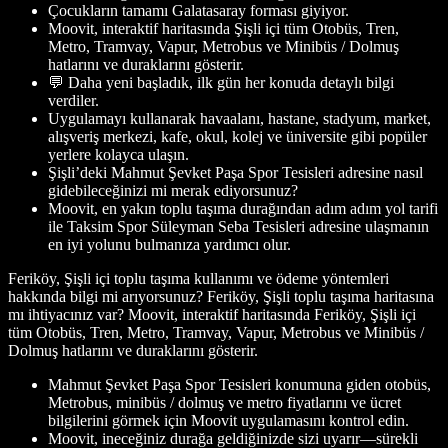
Çocukların tamamı Galatasaray forması giyiyor.
Moovit, interaktif haritasında Şişli içi tüm Otobüs, Tren,
Metro, Tramvay, Vapur, Metrobus ve Minibüs / Dolmuş
hatlarını ve duraklarını gösterir.
💬 Daha yeni başladık, ilk gün her konuda detaylı bilgi
verdiler.
Uygulamayı kullanarak havaalanı, hastane, stadyum, market,
alışveriş merkezi, kafe, okul, kolej ve üniversite gibi popüler
yerlere kolayca ulaşın.
Şişli’deki Mahmut Şevket Paşa Spor Tesisleri adresine nasıl
gidebileceğinizi mi merak ediyorsunuz?
Moovit, en yakın toplu taşıma durağından adım adım yol tarifi
ile Taksim Spor Süleyman Seba Tesisleri adresine ulaşmanın
en iyi yolunu bulmanıza yardımcı olur.
Feriköy, Şişli içi toplu taşıma kullanımı ve ödeme yöntemleri
hakkında bilgi mi arıyorsunuz? Feriköy, Şişli toplu taşıma haritasına
mı ihtiyacınız var? Moovit, interaktif haritasında Feriköy, Şişli içi
tüm Otobüs, Tren, Metro, Tramvay, Vapur, Metrobus ve Minibüs /
Dolmuş hatlarını ve duraklarını gösterir.
Mahmut Şevket Paşa Spor Tesisleri konumuna giden otobüs,
Metrobus, minibüs / dolmuş ve metro fiyatlarını ve ücret
bilgilerini görmek için Moovit uygulamasını kontrol edin.
Moovit, ineceğiniz durağa geldiğinizde sizi uyarır—sürekli