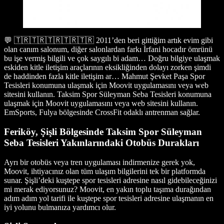
💬 🇹🇷🇹🇷🇹🇷🇹🇷🇹🇷 2011’den beri gittiğim artık evim gibi
olan canım salonum, diğer salonlardan farkı İrfani hocadır ömrünü
bu işe vermiş bilgili ve çok saygılı bi adam… Doğru bilgiye ulaşmak
eskiden kitle iletişim araçlarının eksikliğinden dolayı zorken şimdi
de haddinden fazla kitle iletişim ar… Mahmut Şevket Paşa Spor
Tesisleri konumuna ulaşmak için Moovit uygulamasını veya web
sitesini kullanın. Taksim Spor Süleyman Seba Tesisleri konumuna
ulaşmak için Moovit uygulamasını veya web sitesini kullanın.
EmSports, Fulya bölgesinde CrossFit odaklı antrenman sağlar.
Feriköy, Şişli Bölgesinde Taksim Spor Süleyman
Seba Tesisleri Yakınlarındaki Otobüs Durakları
Ayrı bir otobüs veya tren uygulaması indirmenize gerek yok,
Moovit, ihtiyacınız olan tüm ulaşım bilgilerini tek bir platformda
sunar. Şişli’deki kuştepe spor tesisleri adresine nasıl gidebileceğinizi
mi merak ediyorsunuz? Moovit, en yakın toplu taşıma durağından
adım adım yol tarifi ile kuştepe spor tesisleri adresine ulaşmanın en
iyi yolunu bulmanıza yardımcı olur.