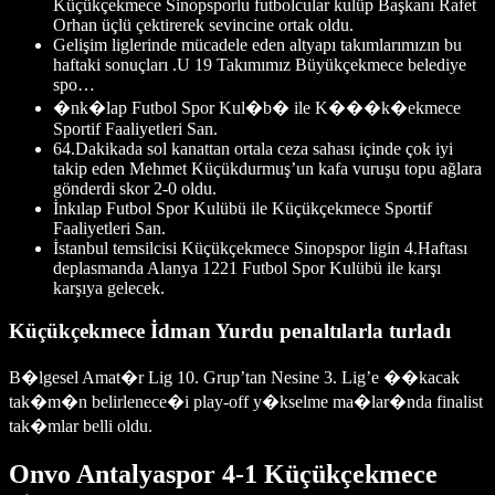
Küçükçekmece Sinopsporlu futbolcular kulüp Başkanı Rafet
Orhan üçlü çektirerek sevincine ortak oldu.
Gelişim liglerinde mücadele eden altyapı takımlarımızın bu
haftaki sonuçları .U 19 Takımımız Büyükçekmece belediye
spo…
�nk�lap Futbol Spor Kul�b� ile K���k�ekmece
Sportif Faaliyetleri San.
64.Dakikada sol kanattan ortala ceza sahası içinde çok iyi
takip eden Mehmet Küçükdurmuş’un kafa vuruşu topu ağlara
gönderdi skor 2-0 oldu.
İnkılap Futbol Spor Kulübü ile Küçükçekmece Sportif
Faaliyetleri San.
İstanbul temsilcisi Küçükçekmece Sinopspor ligin 4.Haftası
deplasmanda Alanya 1221 Futbol Spor Kulübü ile karşı
karşıya gelecek.
Küçükçekmece İdman Yurdu penaltılarla turladı
B�lgesel Amat�r Lig 10. Grup’tan Nesine 3. Lig’e ��kacak
tak�m�n belirlenece�i play-off y�kselme ma�lar�nda finalist
tak�mlar belli oldu.
Onvo Antalyaspor 4-1 Küçükçekmece