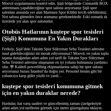
Moovit uygulamasını kontrol edin. Şişli bölgesinde Cimnastik BOX
antrenmanı yapabileceğiniz spor salonu arıyorsanız Şişli spor
salonları arasında yer alan Marmara Spor Klübü tercih edebilirsiniz.
Not salona gitmeden önce aramanız gerekmektedir. Eski osmanlı sk
üzerinde yer alan spor salonudur.
Otobüs Hatlarının kuştepe spor tesisleri
(Şişli) Konumuna En Yakın Durakları
Feriköy, Şişli’deki Taksim Spor Süleyman Seba Tesisleri adresine
nasıl gidebileceğinizi mi merak ediyorsunuz? Moovit, en yakın toplu
taşıma durağından adım adım yol tarifi ile Taksim Spor Süleyman
Seba Tesisleri adresine ulaşmanın en iyi yolunu bulmanıza yardımcı
olur. 💬 Kaliteli powerlifting ekipmanlarına sahip bir spor salonu
arıyorsanız burası İstanbul’da doğru yer. Personel benim gibi bir
yabancıya karşı güler yüzlü ve yardı…
kuştepe spor tesisleri konumuna gitmek
için en yakın duraklar nerede?
Haritalar, hat varış saatleri ve güncellenmiş zaman çizelgeleriyle
adım adım yol tariflerini görmek için metro güzergahına tıklayın.