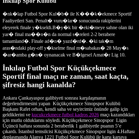
İnkılap Spor Kulübü
�nk�lap Futbol Spor Kul�b� ile K���k�ekmece Sportif
Faaliyetleri San. Penalt� vuru�lar� sonucunda rakiplerini
eleyerek finale y�kseldi.B�y�k bir �eki�meye sahne olan iki
yar� final ma��n�n da normal s�releri 2-2 berabere
tamamland�. Finale ad�n� yazd�rd�. �ki tak�m
aras�ndaki play-off y�kselme final m�sabakas� 28 May�s
�ar�amba g�n� oynanacak ve B�lgesel Amat�r Lig 10.
İnkılap Futbol Spor Küçükçekmece
Sportif final maçı ne zaman, saat kaçta,
şifresiz hangi kanalda?
Ankara Çankayaspor galibiyeti sonrası karşılaşmanın
değerlendirmesini yapan Küçükçekmece Sinopspor Kulübü
Başkanı Rafet orhan, kendi saha ve seyircimiz önünde galip için
geldiklerini ve
kucukcekmece futbol kadros 2026
maçı kazandıkları
için mutlu olduklarını söyledi. Küçükçekmece Sinopspor Ligin
Üçüncü haftası sonunda 2 beraberlik 1 galibiyetle puanın 5’e
çıkardı. İstanbul temsilcisi Küçükçekmece Sinopspor ligin 4.Haftası
deplasmanda Alanya 1221 Futbol Spor Kulübü ile karşı karşıya