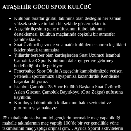
ATAŞEHİR GÜCÜ SPOR KULÜBÜ
Kulübün taraftar grubu, takımına olan desteğini her zaman
yüksek sesle ve tutkulu bir şekilde göstermektedir.
Ataşehir ilçesinin genç nüfusunun futbol takımını
desteklemesi, kulübün maçlarında coşkulu bir atmosfer
yaratmaktadır.
Suat Üzümcü çevrede ve amatör kulüplerce sporcu kişilikleri
ikizler olarak tanınmakta.
Yıllardır beraber olan kardeşlerden Suat Üzümcü İstanbul
Çamoluk 28 Spor Kulübünü daha iyi yerlere getirmeyi
hedeflediğini dile getiriyor.
Fenerbahçe Spor Okulu Ataşeşehir kampüsümüzde yetişen
yetenekli sporcumuzu altyapımıza kazandırdık.Kendisine
başarılar diliyoruz.
İstanbul Çamoluk 28 Spor Kulübü Başkanı Suat Üzümcü;
Aslen Giresun Çamoluk Bayırköyü (Orta Zağpa) nüfusuna
kayıtlıdır.
Kuruluş yıl dönümünü kutlamanın haklı sevincini ve
gururunu yaşamaktayız.
💬 mahallenin stadyumu iyi gençlerin normalde maç yapabildiği
mahalle takımlarının maç yaptığı 100’de bir yer genellikle yöne
takımlarının maç yaptığı orijinal çim… Ayrıca Sportif aktivitelerin