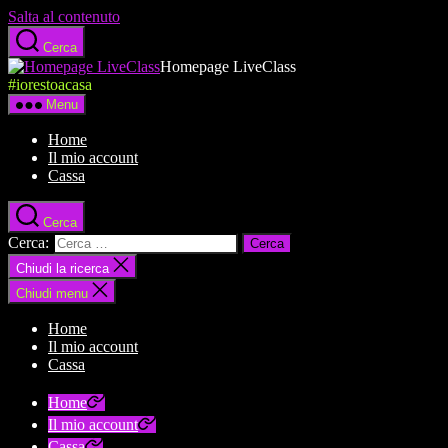
Salta al contenuto
Cerca
Homepage LiveClass
#iorestoacasa
Menu
Home
Il mio account
Cassa
Cerca
Cerca:
Chiudi la ricerca
Chiudi menu
Home
Il mio account
Cassa
Home
Il mio account
Cassa