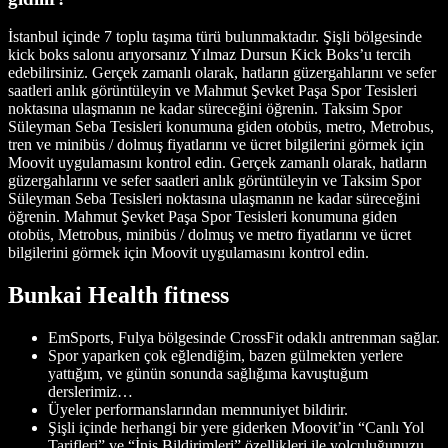
İstanbul içinde 7 toplu taşıma türü bulunmaktadır. Şişli bölgesinde
kick boks salonu arıyorsanız Yılmaz Dursun Kick Boks’u tercih
edebilirsiniz. Gerçek zamanlı olarak, hatların güzergahlarını ve sefer
saatleri anlık görüntüleyin ve Mahmut Şevket Paşa Spor Tesisleri
noktasına ulaşmanın ne kadar süreceğini öğrenin. Taksim Spor
Süleyman Seba Tesisleri konumuna giden otobüs, metro, Metrobus,
tren ve minibüs / dolmuş fiyatlarını ve ücret bilgilerini görmek için
Moovit uygulamasını kontrol edin. Gerçek zamanlı olarak, hatların
güzergahlarını ve sefer saatleri anlık görüntüleyin ve Taksim Spor
Süleyman Seba Tesisleri noktasına ulaşmanın ne kadar süreceğini
öğrenin. Mahmut Şevket Paşa Spor Tesisleri konumuna giden
otobüs, Metrobus, minibüs / dolmuş ve metro fiyatlarını ve ücret
bilgilerini görmek için Moovit uygulamasını kontrol edin.
Bunkai Health fitness
EmSports, Fulya bölgesinde CrossFit odaklı antrenman sağlar.
Spor yaparken çok eğlendiğim, bazen gülmekten yerlere
yattığım, ve günün sonunda sağlığıma kavuştuğum
derslerimiz…
Üyeler performanslarından memnuniyet bildirir.
Şişli içinde herhangi bir yere giderken Moovit’in “Canlı Yol
Tarifleri” ve “İniş Bildirimleri” özellikleri ile yolculuğunuzu