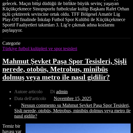
gelecek. Maçın bitişi düdüğü ile birlikte büyük sevinç yaşayan
Küçükçekmece Sinopsporlu futbolcular kulüp Başkanı Rafet Orhan
üçlü çektirerek sevincine ortak oldu. TFF Bölgesel Amatör Lig
Play-Off finalinde İnkılap Futbol Spor Kulübü ile Küçükçekmece
Sportif Faaliyetleri takımları 3. Lig’e çıkmak adına kozlarını
paylaşıyor.
Categorie
Türkiye futbol kulüpleri ve spor tesisleri
Mahmut Şevket Paşa Spor Tesisleri, Şişli
nerede, otobüs, Metrobus, minibüs
dolmuş veya metro ile nasıl gidilir?
Autore articolo
Di
admin
Data dell'articolo
Novembre 15, 2025
Nessun commento
su Mahmut Şevket Paşa Spor Tesisleri,
Şişli nerede, otobüs, Metrobus, minibüs dolmuş veya metro ile
nasıl gidilir?
Temiz bir
havası var