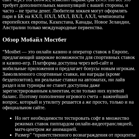
требует дополнительных манипуляций с вашей стороны, и
часто – не траты денег. Любители хоккея могут оформлять
пари в БК на КХЛ, НХЛ, МХЛ, ВХЛ, АХЛ, чемпионаты
европейских европы, Казахстана, Канады, Новое Зеландии,
Австралии только международные первенства.
Обзор Мобайл Мостбет
“Mostbet — это онлайн казино и оператор ставок в Европе,
предлагающий широкие возможности для спортивных ставок
и казино-игр. Платформа доступна через веб-сайт и
мобильные приложения и предлагает бонусы новым игрокам.
Замолвленного спортивные ставки, ни награды (кроме
бездепозитов), ни реальные ставки на автоматах, ни лайв
раздел или турниры не станет доступны даже
зарегистрированным клиентам, если только них нулевой
баланс. Поэтому пополнение игрового счета – важнейший
вопрос, который и утилиту решается а же просто, только и на
официальном сайте.
Но нет необходимости тестировать софт в множество
режимах ставок пиппардом онлайн-видеотрансляцией,
матч-центром же анимацией.
Размер” “приветственного вознаграждения от проценты