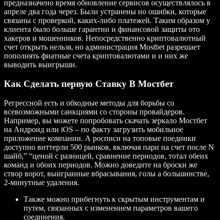
предназначено время обновление сервисов осуществлялось в
апреле два года через. Были устранены но ошибки, которые
связаны с проверкой, каких-либо платежей. Таким образом у
клиента было больше гарантии и финансовой защиты ото
хакеров и мошенников. Непосредственно криптовалютный
счет открыть нельзя, но администрация Mostbet разрешает
пополнять фиатные счета криптовалютами и и них же
выводить выигрыши.
Как Сделать первую Ставку В Мостбет
Регрессной есть и обходные методы для борьбы со
всевозможными санкциями со стороны провайдеров.
Например, вы можете попробовать скачать зеркало Мостбет
на Андроид или iOS – по факту загрузить мобильное
приложение компании. А росписи на топовые поединки
доступно виттерли 500 рынков, включая пари на счет после N
шайб,” “ценой с разницей, сравнение периодов, тотал обеих
команд и обоих периодов. Можно доведите на броски же
створ ворот, выигранные вбрасывания, голы а большинстве,
2-минутные удаления.
Также можно прибегнуть к скрытым инструментам и
путем, связанных с изменением параметров вашего
соединения.