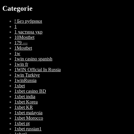
Categorie
! Без рубрики
1
1 частина укр
10Mostbet
179 —
1Mostbet
1w
1win casino spanish
1win fr
1WIN Official In Russia
1win Turkiye
1winRussia
1xbet
1xbet casino BD
1xbet india
1xbet Korea
1xbet KR
1xbet malaysia
1xbet Morocco
1xbet pt
1xbet russian1