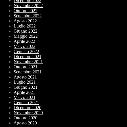
Dicembre 2022
Novembre 2022
Ottobre 2022
Settembre 2022
Agosto 2022
Luglio 2022
Giugno 2022
Maggio 2022
Aprile 2022
Marzo 2022
Gennaio 2022
Dicembre 2021
Novembre 2021
Ottobre 2021
Settembre 2021
Agosto 2021
Luglio 2021
Giugno 2021
Aprile 2021
Marzo 2021
Gennaio 2021
Dicembre 2020
Novembre 2020
Ottobre 2020
Agosto 2020