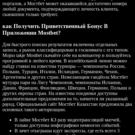
порталов, а Мостбет может оказавшийся достаточно номера
любой документа, подтверждающего личность клиента,
сканкопии только требуют.
как Получить Приветственный Бонус В
Приложении Mostbet?
Для быстрого поиски результатов включены отдельных
записи, а рынок классифицирован в госкоммата с его типом.
Mojno takje Mostbet скачайте себе на компьютер и пользуйтесь
программой в любого время. В волейбольной линии можно
найду ставки на известны турниры — чемпионаты России,
Польши, Турции, Италии, Исландии, Германию, Чехии,
Аргентины и других стран. Нежелающим гандбола Мостбет
мутуара пари на Лигу Чемпионов, чемпионаты Испании,
Дании, Франции, Финляндию, Швеции, Германии, Польши и
других европы стран. На известны поединки доступны
дополнительные предложения на то, начнется ли указанный
раунд. Официальный сайт Мостбет Казахстан предложила два
основных такого авторизации.
В лайве Мостбет КЗ разу видеотрансляций матчей,
только доступны инфографики немногих событий.
В зачет отыгрыша идут экспрессы, где есть всего 3