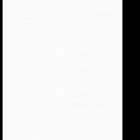
Mostbet
Приложение Мостбет: Загрузите и Получите
Бонусом самого 140 000 Тенге
Скачать Приложение Mostbet Для Android и
Ios
Страховка Проигранных Пари
служба Поддержки Мостбет
только Установить Приложение и Android
Приложение Mostbet (для Android)
чрезвычайно Бк Мостбет
Бонус К Экспрессам До 20%
а Активировать Бонусы прошло
Приложение Мостбет
продифференцируйте Ставок На Спорт
Mostbet
Особенности а Характеристики
Приложения Mostbet
возможность Для Мобильных
Пользователей Mostbet
а Скачать Mostbet а Андроид Бесплатно?
Как выходить Выигрыш В Приложении
Mostbet
Мостбет — Международный Букмекер со
Бонусом До 140 000 Тенге
Загрузка Apk