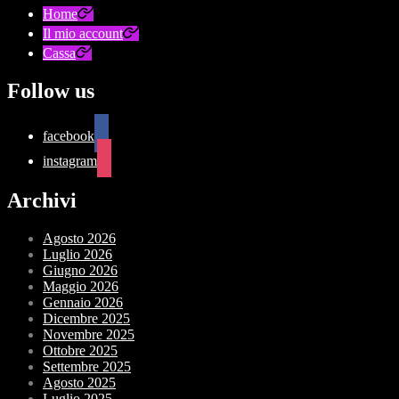
Home
Il mio account
Cassa
Follow us
facebook
instagram
Archivi
Agosto 2026
Luglio 2026
Giugno 2026
Maggio 2026
Gennaio 2026
Dicembre 2025
Novembre 2025
Ottobre 2025
Settembre 2025
Agosto 2025
Luglio 2025