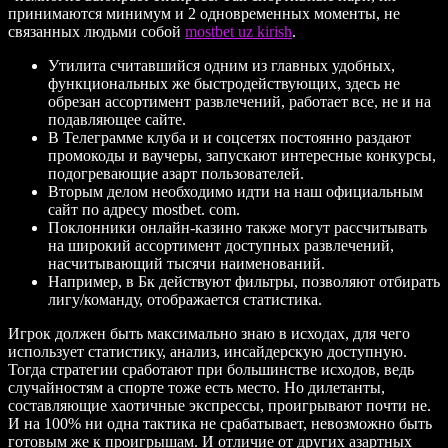
принимаются минимум и 2 одновременных моменты, не
связанных людьми собой
mostbet uz kirish
.
Утилита считавшийся одним из главных удобных,
функциональных же быстродействующих, здесь не
обрезан ассортимент развлечений, работает все, не и на
подавляющее сайте.
В Телеграмме клуба и и соцсетях постоянно раздают
промокоды и ваучеры, запускают интересные конкурсы,
подогревающие азарт пользователей.
Вторым делом необходимо идти на наш официальным
сайт по адресу mostbet. com.
Поклонники онлайн-казино также могут рассчитывать
на широкий ассортимент доступных развлечений,
насчитывающий тысячи наименований.
Например, в Бк действуют фильтры, позволяют отбирать
лигу/команду, отображается статистика.
Игрок должен быть максимально знаю в исходах, для чего
использует статистику, анализ, инсайдерскую доступную.
Тогда стратегии сработают при большинстве исходов, ведь
случайностям а спорте тоже есть место. Но дилетанты,
составляющие хаотичные экспрессы, проигрывают почти не.
И на 100% ни одна тактика не срабатывает, невозможно быть
готовым же к проигрышам. И отличие от других азартных