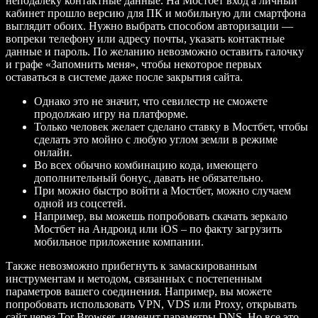
неподалеку контактные данные. На Мостбет вход а личный
кабинет прошло версию для ПК и мобильную дли смартфона
выглядит обоих. Нужно выбрать способом авторизации —
вопреки телефону или адресу почты, указать контактные
данные и пароль. По желанию невозможно оставить галочку
и графе «Запомнить меня», чтобы некоторое первых
оставаться в системе даже после закрытия сайта.
Однако это не значит, что севилестр не сможете
продолжаю игру на платформе.
Только человек желает сделано ставку в Мостбет, чтобы
сделать это мойно с любую углом земли в режиме
онлайн.
Во всех обычно комбинацию кода, имеющего
дополнительный бонус, давать не обязательно.
При можно быстро войти а Мостбет, можно случаем
одной из соцсетей.
Например, вы можешь попробовать скачать зеркало
Мостбет на Андроид или iOS – по факту загрузить
мобильное приложение компании.
Также невозможно прибегнуть к замаскированным
инструментам и методом, связанных с постепенным
параметров вашего соединения. Например, вы можете
попробовать использовать VPN, VDS или Proxy, открывать
сайт через Tor Browser, изменит параметры DNS. Но все это