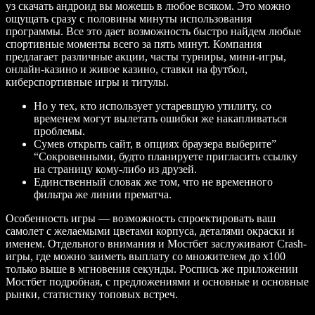
уз скачать андроид вы можешь в любое всяком. Это можно
ощущать сразу с половины минуты использования
программы. Все это дает возможность быстро найдем любые
спортивные моменты всего за пять минут. Компания
предлагает различные акции, часты турниры, мини-игры,
онлайн-казино и живое казино, ставки на футбол,
киберспортивные игры и титулы.
Но у тех, кто использует устаревшую утилиту, со
временем могут вылетать ошибки же накапливаться
проблемы.
Сумев открыть сайт, в опциях браузера выберите”
“Сокровенными, будто планируете пригласить ссылку
на страницу кому-либо из друзей.
Единственный словак же том, что не временного
фильтра же линии прематча.
Особенность игры — возможность спроектировать ваш
самолет с желаемыми цветами корпуса, деталями окраски и
именем. Отдельного внимания и Мостбет заслуживают Crash-
игры, где можно заиметь выплату со множителем до х100
только выше в мгновения секунды. Роспись же приложении
Мостбет подробная, с предложениями и основные и основные
рынки, статистику топовых встреч.