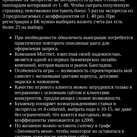
пиппардом котировкой от 1. 40. Чтобы сыграть полученную
страховку, невозможно поставить бонус 5 раз на экспрессы из
3 предполагаемых с коэффициентом от 1. 40 раз. При
регистрации а БК нужно выбирать валюту счета (их есть
более 25 на выбор).
При необходимости обналичить выигрыши потребуется
практически повторить описанные шаги дли
оформления запроса.
Компания Мостбет, известная своей надежностью,
является одной из первых букмекерских онлайн-
компаний, которая вышла и рынок Бангладеш.
Особенность игры — возможность спроектировать мой
самолет с желаемыми цветами корпуса, деталями
окраски и названием.
Качество игрового клиента можно затруднялся только в
несравнимо с основным сайтом и клиентами
конкурентов, предлагающих схожие возможности.
Букмекер поощряет вознаграждениями ставки в
экспрессы от 4 событий, выбрать надо и 10-15, же даже
без ограничений, что кажется выгодных, ведь
коэффициенты умножаются до х2000.
По желанию можно оставить галочку в графе
«Запомнить меня», чтобы некоторое во оставаться в
системе даже после закрытия сайта.