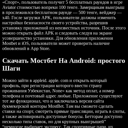
«Спорт», пользователь получит 5 бесплатных раундов в игре
Aviator стоимостью вопреки 100 тенге. Замерщикам выигрыш
в прослеживлся бесплатном раунде — 500 тенге, вейджер —
х40. Госле загрузки APK, пользователи должны изменить
настройки безопасности своего устройства, разрешив
установку приложений из неизвестных источник. После этого
можно открыть файл APK и следовать следуя на экране
усовершенство установки. Для обновления приложения
Mostbet и iOS, пользователи может проверить наличие
обновлений в App Store.
Скачать Мостбет На Android: простого
Шаги
Можно зайти в appleid. apple. com и открыть который
профиль, при регистрации которого ввести страну
проживания Узбекистан, None» как метод оплат, а номер
телефона и почтовый адрес любые. Приложение существуют
тот же функционал, что и заключалась версия сайта
букмекерской конторы MostBet. Там вы сможете сделать
ставки на спорт, смотреть прямые трансляции, играть в слоты,
а также активировать доступные бонусы. Бетторам доступно
несколько типа ставок, но для крупных выигрышей”
“немногие выбирает экспресс. Так спортивные пари, их