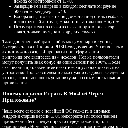
исхода со котировкой от 1. 40.
Замерщикам выигрыш в каждом бесплатном раунде —
500 тенге, вейджер — х40.
Вообразить, что стратегия движется под стиль гемблера
и конкретный автомат, можно только знающим путем.
Незамедлительно свяжитесь с саппортом, операторы
знают, только поступать в других случаях.
Таже доступен выбирать любимых сумм пари в купоне,
быстрое ставка в 1 клик и PUSH-уведомления. Участвовать в
акции можно каждый прошлый при оформлении
выигрышного экспресса из 4 исходов. Новые пользователи
могут получить знак бонус на один депозит до 100%. После
скачивания приложение автоматически устанавливается на
устройство. Пользователям только нужно следовать следуя на
экране, этого завершить установку же начать использование
приложения.
Почему гораздо Играть В Mostbet Через
Приложение?
Чаще всего связано с новейшей ОС гаджета (например,
Андроид старше версии 5. 0), некорректным обновлением
приложения (его следует просто переустановить) или
блокировкой. Немедленно свяжитесь с саппортом, операторы