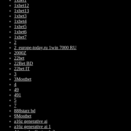
1xbet1
1xbet12
1xbet13
1xbet3
1xbet4
1xbet5
1xbet6
1xbet7
2
2_europe-today.ru 1win 7000 RU
2000Z
22bet
22Bet BD
22bet IT
3
3Mostbet
4
49
491
5
7
888starz bd
9Mostbet
a16z generative ai
a16z generative ai 1